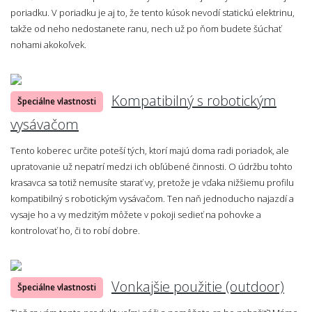
poriadku. V poriadku je aj to, že tento kúsok nevodí statickú elektrinu,
takže od neho nedostanete ranu, nech už po ňom budete šúchať
nohami akokoľvek.
Kompatibilný s robotickým
Špeciálne vlastnosti
vysávačom
Tento koberec určite poteší tých, ktorí majú doma radi poriadok, ale
upratovanie už nepatrí medzi ich obľúbené činnosti. O údržbu tohto
krasavca sa totiž nemusíte starať vy, pretože je vďaka nižšiemu profilu
kompatibilný s robotickým vysávačom. Ten naň jednoducho najazdí a
vysaje ho a vy medzitým môžete v pokoji sedieť na pohovke a
kontrolovať ho, či to robí dobre.
Vonkajšie použitie (outdoor)
Špeciálne vlastnosti