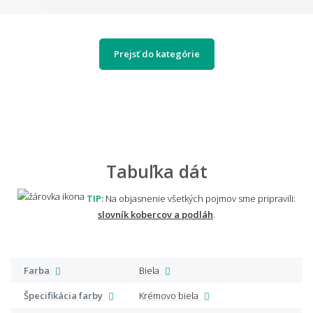
Prejsť do kategórie
Tabuľka dát
TIP:
Na objasnenie všetkých pojmov sme pripravili:
slovník kobercov a podláh
.
Farba
Biela
Špecifikácia farby
Krémovo biela