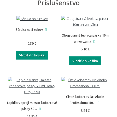
Príslušenstvo
Záruka na 5 rokov
Obojstranná lepiaca páska 10m
univerzálna
6,39 €
5,10 €
Vložiť do košíka
Vložiť do košíka
Čistič kobercov Dr. Aladin
Lepidlo v spreji miesto kobercové
Professional 50...
pásky 50...
8,54 €
12,82 €