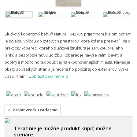
Slučkový kobercový behúň Nature 104270 v príjemnom bielom odtieni
je skvelou voľbou do bytových priestorov, ktoré krásne presvetlí. Ide o
praktický koberec, ktorého slučková štruktúra je zárukou pre jeho
ľahkú a bezproblémovú údržbu. Koberec je navyše veľmi pevný a
odolný a možno ho tak použiť aj na exponovanejších miesta. Naviac je
obšitý zo všetkých strán a je možné ho položiť aj do exteriérov.
Výška
vlasu: 4 mm.
Zobraziť parametre
Zaslať vzorku zadarmo
Teraz nie je možné produkt kúpiť, možné
scenáre: