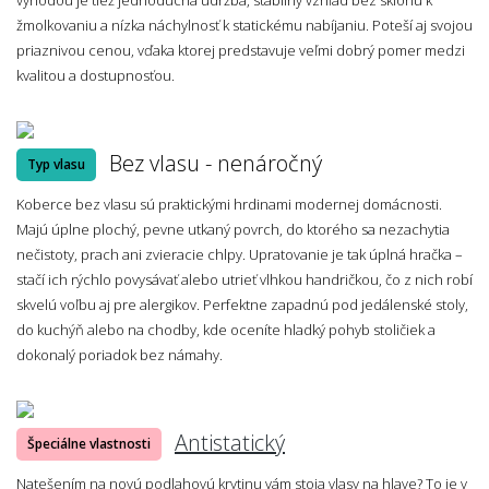
žmolkovaniu a nízka náchylnosť k statickému nabíjaniu. Poteší aj svojou
priaznivou cenou, vďaka ktorej predstavuje veľmi dobrý pomer medzi
kvalitou a dostupnosťou.
Bez vlasu - nenáročný
Typ vlasu
Koberce bez vlasu sú praktickými hrdinami modernej domácnosti.
Majú úplne plochý, pevne utkaný povrch, do ktorého sa nezachytia
nečistoty, prach ani zvieracie chlpy. Upratovanie je tak úplná hračka –
stačí ich rýchlo povysávať alebo utrieť vlhkou handričkou, čo z nich robí
skvelú voľbu aj pre alergikov. Perfektne zapadnú pod jedálenské stoly,
do kuchýň alebo na chodby, kde oceníte hladký pohyb stoličiek a
dokonalý poriadok bez námahy.
Antistatický
Špeciálne vlastnosti
Natešením na novú podlahovú krytinu vám stoja vlasy na hlave? To je v