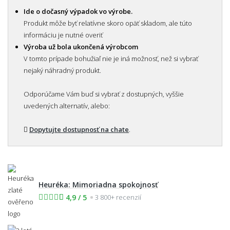
Ide o dočasný výpadok vo výrobe.
Produkt môže byť relatívne skoro opäť skladom, ale túto
informáciu je nutné overiť
Výroba už bola ukončená výrobcom
V tomto prípade bohužiaľ nie je iná možnosť, než si vybrať
nejaký náhradný produkt.
Odporúčame Vám buď si vybrať z dostupných, vyššie
uvedených alternatív, alebo:
Dopytujte dostupnosť na chate
.
Heuréka: Mimoriadna spokojnosť
4,9 / 5
3 800+ recenzií