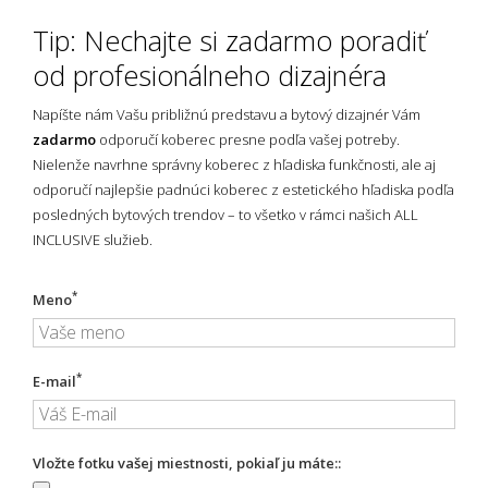
Tip: Nechajte si zadarmo poradiť
od profesionálneho dizajnéra
Napíšte nám Vašu približnú predstavu a bytový dizajnér Vám
zadarmo
odporučí koberec presne podľa vašej potreby.
Nielenže navrhne správny koberec z hľadiska funkčnosti, ale aj
odporučí najlepšie padnúci koberec z estetického hľadiska podľa
posledných bytových trendov – to všetko v rámci našich ALL
INCLUSIVE služieb.
*
Meno
*
E-mail
Vložte fotku vašej miestnosti, pokiaľ ju máte::