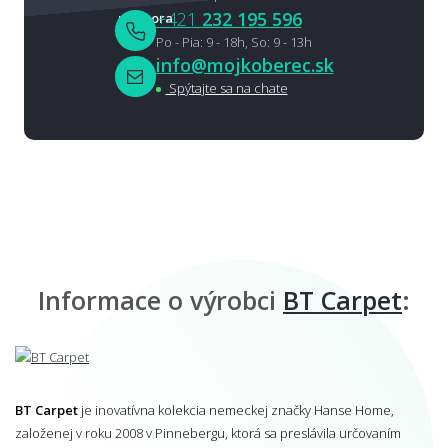
+421
232 195 596
Po - Pia: 9 - 18h, So: 9 - 13h
info@mojkoberec.sk
Spýtajte sa na chate
Informace o výrobci
BT Carpet
:
BT Carpet
je inovatívna kolekcia nemeckej značky Hanse Home,
založenej v roku 2008 v Pinnebergu, ktorá sa preslávila určovaním