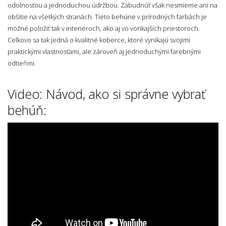
odolnosťou a jednoduchou údržbou. Zabudnúť však nesmieme ani na
obšitie na všetkých stranách. Tieto behúne v prírodných farbách je
možné položiť tak v interiéroch, ako aj vo vonkajších priestoroch.
Celkovo sa tak jedná o kvalitné koberce, ktoré vynikajú svojimi
praktickými vlastnosťami, ale zároveň aj jednoduchými farebnými
odtieňmi.
Video: Návod, ako si správne vybrať
behúň: