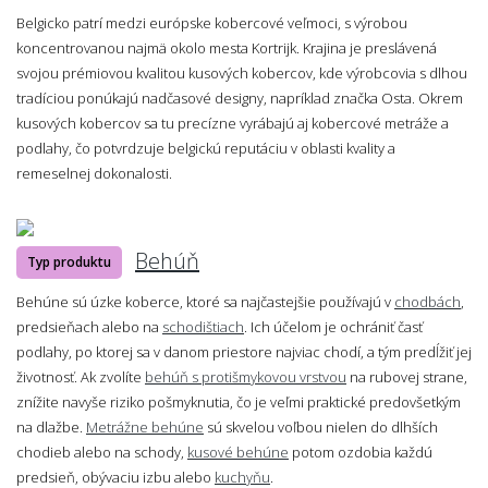
Belgicko patrí medzi európske kobercové veľmoci, s výrobou
koncentrovanou najmä okolo mesta Kortrijk. Krajina je preslávená
svojou prémiovou kvalitou kusových kobercov, kde výrobcovia s dlhou
tradíciou ponúkajú nadčasové designy, napríklad značka Osta. Okrem
kusových kobercov sa tu precízne vyrábajú aj kobercové metráže a
podlahy, čo potvrdzuje belgickú reputáciu v oblasti kvality a
remeselnej dokonalosti.
Behúň
Typ produktu
Behúne sú úzke koberce, ktoré sa najčastejšie používajú v
chodbách
,
predsieňach alebo na
schodištiach
. Ich účelom je ochrániť časť
podlahy, po ktorej sa v danom priestore najviac chodí, a tým predĺžiť jej
životnosť. Ak zvolíte
behúň s protišmykovou vrstvou
na rubovej strane,
znížite navyše riziko pošmyknutia, čo je veľmi praktické predovšetkým
na dlažbe.
Metrážne behúne
sú skvelou voľbou nielen do dlhších
chodieb alebo na schody,
kusové behúne
potom ozdobia každú
predsieň, obývaciu izbu alebo
kuchyňu
.