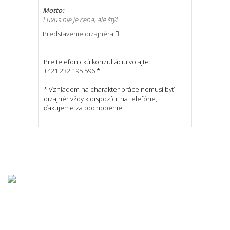
Motto:
Luxus nie je cena, ale štýl.
Predstavenie dizajnéra
Pre telefonickú konzultáciu volajte:
+421 232 195 596
*
* Vzhľadom na charakter práce nemusí byť
dizajnér vždy k dispozícii na telefóne,
ďakujeme za pochopenie.