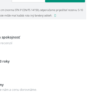
 cm (norma STN P CEN/TS 14159), odporúčame pripočítať rezervu 5-10
role môže mať každá rola iný farebný odtieň.
 spokojnosť
 recenzií
3 roky
eny
šte nám a cenu dorovnáme.