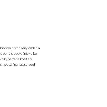
obňovali prirodzený vzhľad a
potrebné sledovať niekoľko
vniky netreba kosiť ani
ich použiť na terase, pod