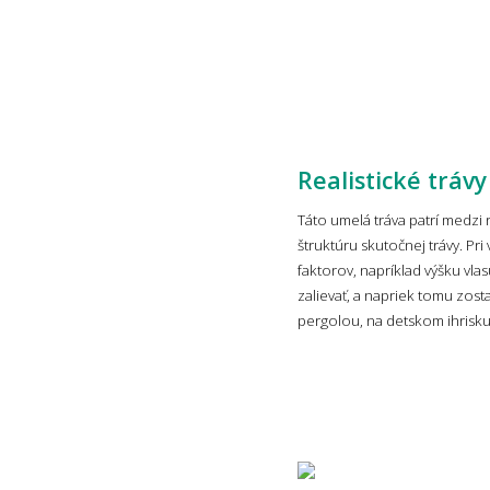
Realistické trávy
Táto umelá tráva patrí medzi 
štruktúru skutočnej trávy. Pr
faktorov, napríklad výšku vla
zalievať, a napriek tomu zost
pergolou, na detskom ihrisk