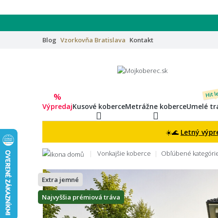
Blog
Vzorkovňa
Bratislava
Kontakt
Hit l
%
Výpredaj
Kusové koberce
Metrážne koberce
Umelé tr
☀️🌊
Letný výpr
Vonkajšie koberce
Obľúbené kategóri
Extra jemné
Najvyššia prémiová tráva