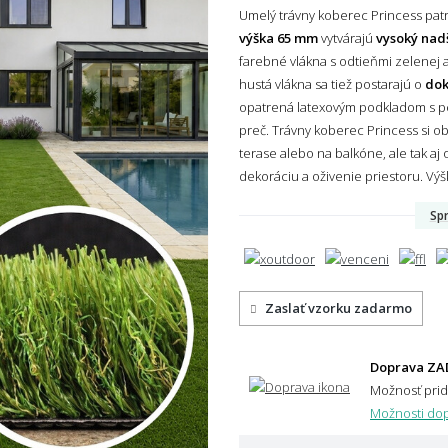
Umelý trávny koberec Princess patrí
výška 65 mm
vytvárajú
vysoký nad
farebné vlákna s odtieňmi zelenej a
hustá vlákna sa tiež postarajú o
dok
opatrená latexovým podkladom s p
preč. Trávny koberec Princess si o
terase alebo na balkóne, ale tak aj 
dekoráciu a oživenie priestoru.
Výš
Spr
Zaslať vzorku zadarmo
Doprava ZA
Možnosť pri
Možnosti dop