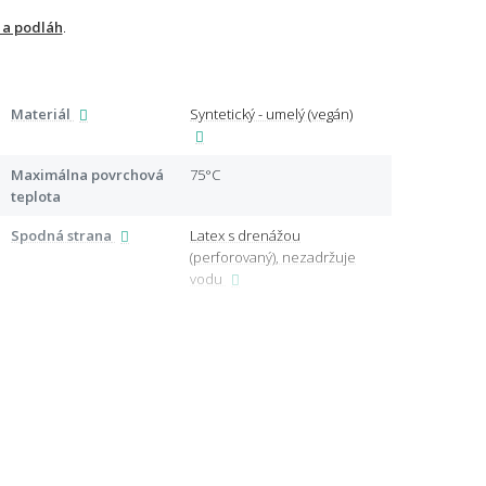
 a podláh
.
Materiál
Syntetický - umelý (vegán)
Využí
Špeci
Maximálna povrchová
75°C
teplota
Spodná strana
Latex s drenážou
Certi
(perforovaný), nezadržuje
vodu