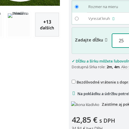
Rozmer na mieru
Vyrezať kruh
+
13
ďalších
Zadajte dĺžku
✓ Dĺžku a šírku môžete ľubovoľ
Dostupná šírka role:
2m, 4m
.
Ako 
Bezdôvodné vrátenie s dop
Na pokládku a údržbu potre
Zaistíme aj po
42,85 €
s DPH
34,84 €
bez DPH