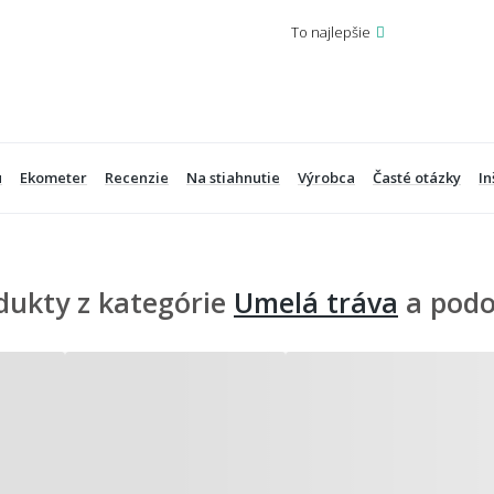
To najlepšie
u
Ekometer
Recenzie
Na stiahnutie
Výrobca
Časté otázky
In
dukty z kategórie
Umelá tráva
a pod