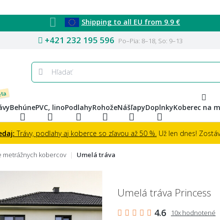
Shipping to all EU from 9.9 €
+421 232 195 596
Po–Pia: 8–18, So: 9–13
eta
ávy
Behúne
PVC, lino
Podlahy
Rohože
Nášľapy
Doplnky
Koberec na m
edaj:
Trávy, podlahy aj koberce so zľavou až 50 %.
Už len dnes! Zostáva
e metrážnych kobercov
Umelá tráva
Umelá tráva Princess
4.6
10x hodnotené