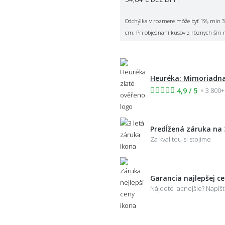
Odchýlka v rozmere môže byť 1%, min 3
cm. Pri objednaní kusov z rôznych šíri 
Heuréka: Mimoriadna
4,9 / 5
3 800+
Predĺžená záruka na 
Za kvalitou si stojíme
Garancia najlepšej c
Nájdete lacnejšie? Napí