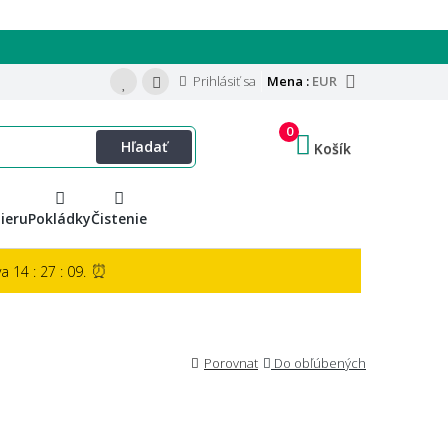
Prihlásiť sa
Mena :
EUR
0
Hľadať
Košík
ieru
Pokládky
Čistenie
⏰
 14 : 27 : 08.
Porovnat
Do obľúbených