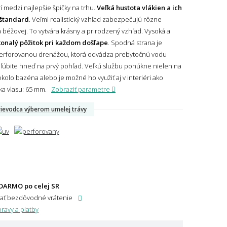
 medzi najlepšie špičky na trhu.
Veľká hustota vlákien a ich
štandard
. Veľmi realistický vzhľad zabezpečujú rôzne
 béžovej. To vytvára krásny a prirodzený vzhľad. Vysoká a
onalý pôžitok pri každom došľape
. Spodná strana je
erforovanou drenážou, ktorá odvádza prebytočnú vodu
bľúbite hneď na prvý pohľad. Veľkú službu ponúkne nielen na
okolo bazéna alebo je možné ho využiť aj v interiéri ako
ka vlasu: 65 mm.
Zobraziť parametre
ievodca výberom umelej trávy
DARMO po celej SR
dať bezdôvodné vrátenie
ravy a platby