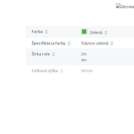
Farba
Zelená
Špecifikácia farby
Trávovo zelená
Šírka role
2m
4m
Celková výška
68 mm