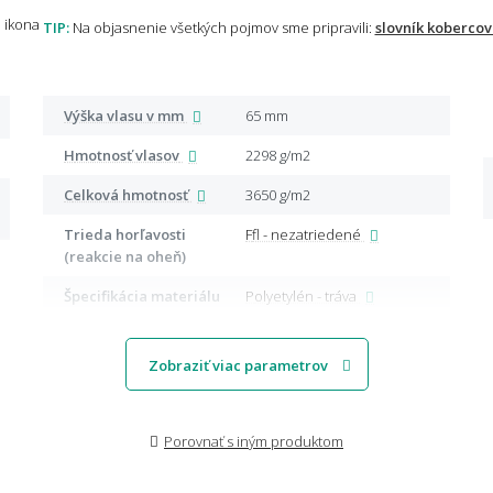
TIP:
Na objasnenie všetkých pojmov sme pripravili:
slovník kobercov
Výška vlasu v mm
65 mm
Hmotnosť vlasov
2298 g/m2
Celková hmotnosť
3650 g/m2
Trieda horľavosti
Ffl - nezatriedené
(reakcie na oheň)
Špecifikácia materiálu
Polyetylén - tráva
Zobraziť viac parametrov
Porovnať s iným produktom