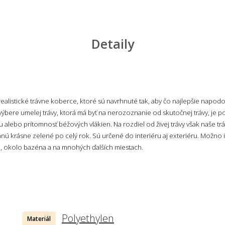
Detaily
realistické trávne koberce, ktoré sú navrhnuté tak, aby čo najlepšie napod
i výbere umelej trávy, ktorá má byť na nerozoznanie od skutočnej trávy, je 
su alebo prítomnosť béžových vlákien. Na rozdiel od živej trávy však naše trá
anú krásne zelené po celý rok. Sú určené do interiéru aj exteriéru. Možno 
u, okolo bazéna a na mnohých ďalších miestach.
Polyethylen
Materiál