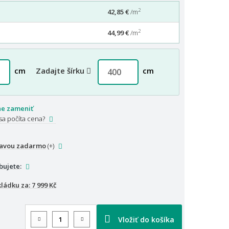
2
42,85 €
/m
2
44,99 €
/m
cm
Zadajte šírku
cm
ne zameniť
sa počíta cena?
ravou zadarmo
(+
)
bujete
:
kládku za:
7 999 Kč
Vložiť do košíka