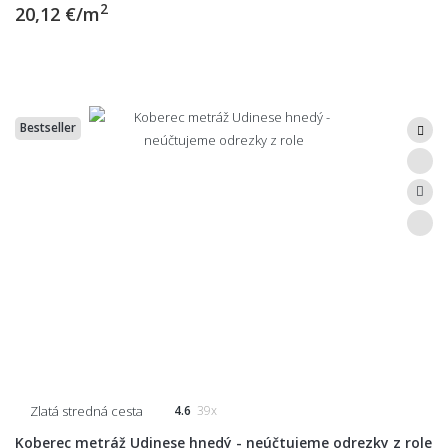
2
20,12 €/m
Bestseller
Zlatá stredná cesta
4.6
39x
Koberec metráž Udinese hnedý - neúčtujeme odrezky z role