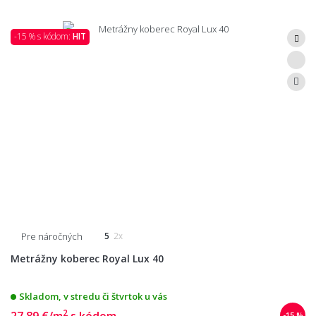
-15 % s kódom:
HIT
Pre náročných
5
2x
Metrážny koberec Royal Lux 40
Skladom, v stredu či štvrtok u vás
2
27,89 €/m
s kódom
-15 %