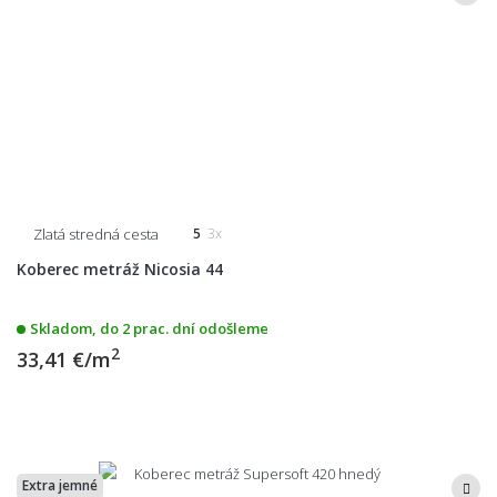
Zlatá stredná cesta
5
3x
Koberec metráž Nicosia 44
Skladom, do 2 prac. dní odošleme
2
33,41 €/m
Extra jemné