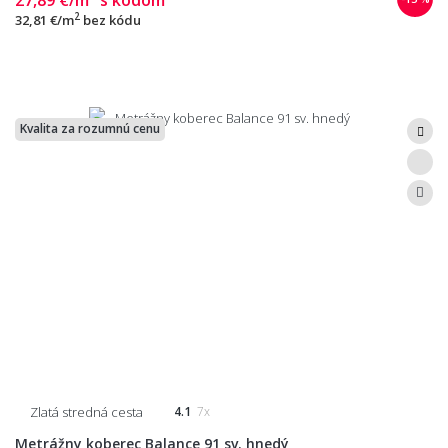
2
32,81 €/m
bez kódu
Kvalita za rozumnú cenu
Zlatá stredná cesta
4.1
7x
Metrážny koberec Balance 91 sv. hnedý