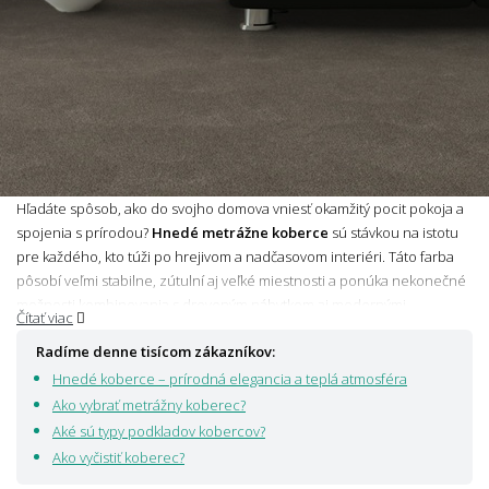
Hľadáte spôsob, ako do svojho domova vniesť okamžitý pocit pokoja a
spojenia s prírodou?
Hnedé metrážne koberce
sú stávkou na istotu
pre každého, kto túži po hrejivom a nadčasovom interiéri. Táto farba
pôsobí veľmi stabilne, zútulní aj veľké miestnosti a ponúka nekonečné
možnosti kombinovania s dreveným nábytkom aj modernými
Čítať viac
doplnkami. Vyberte si zo širokej škály odtieňov od svetlého latté až po
Radíme denne tisícom zákazníkov:
hlbokú čokoládovú a doprajte si podlahu, ktorá nikdy nevyjde z módy.
Hnedé koberce – prírodná elegancia a teplá atmosféra
Ako vybrať metrážny koberec?
Aké sú typy podkladov kobercov?
Ako vyčistiť koberec?