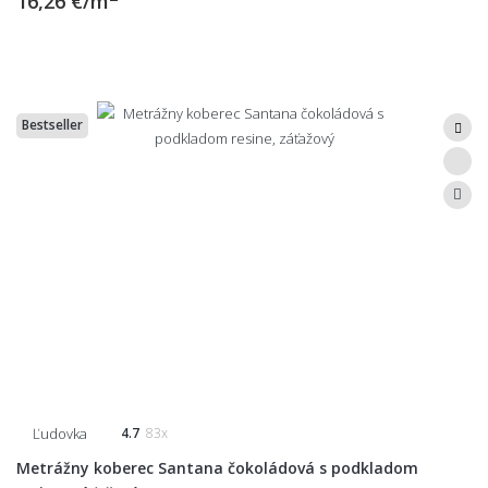
16,26 €/m
Bestseller
Ľudovka
4.7
83x
Metrážny koberec Santana čokoládová s podkladom