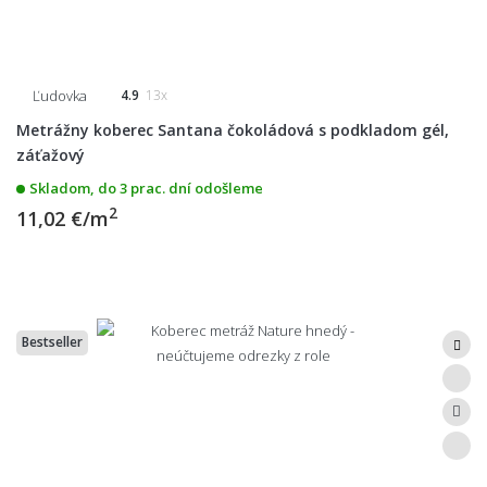
Ľudovka
4.9
13x
Metrážny koberec Santana čokoládová s podkladom gél,
záťažový
Skladom, do 3 prac. dní odošleme
2
11,02 €/m
Bestseller