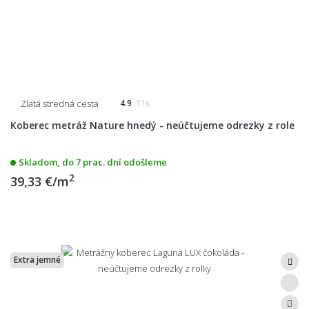
Zlatá stredná cesta
4.9
11x
Koberec metráž Nature hnedý - neúčtujeme odrezky z role
Skladom, do 7 prac. dní odošleme
2
39,33 €/m
Extra jemné