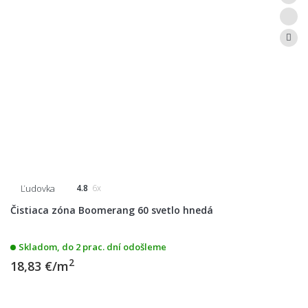
Ľudovka
4.8
6x
Čistiaca zóna Boomerang 60 svetlo hnedá
Skladom, do 2 prac. dní odošleme
2
18,83 €/m