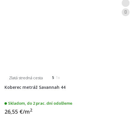
Zlatá stredná cesta
5
1x
Koberec metráž Savannah 44
Skladom, do 2 prac. dní odošleme
2
26,55 €/m