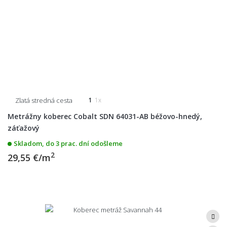
Zlatá stredná cesta
1
1x
Metrážny koberec Cobalt SDN 64031-AB béžovo-hnedý,
záťažový
Skladom, do 3 prac. dní odošleme
2
29,55 €/m