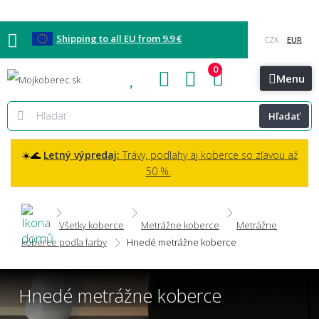
Shipping to all EU from 9.9 €
0
Blog
Vzorkovňa
Bratislava
Kontakt
Menu
Hľadať
☀️🌊
Letný výpredaj:
Trávy, podlahy aj koberce so zľavou až
50 %.
Všetky koberce
Metrážne koberce
Metrážne
koberce podľa farby
Hnedé metrážne koberce
Hnedé metrážne koberce