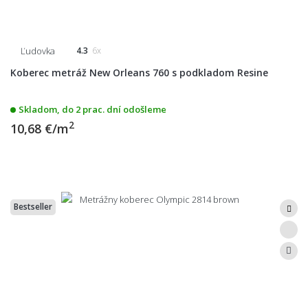
Ľudovka
4.3
6x
Koberec metráž New Orleans 760 s podkladom Resine
Skladom, do 2 prac. dní odošleme
2
10,68 €/m
Bestseller