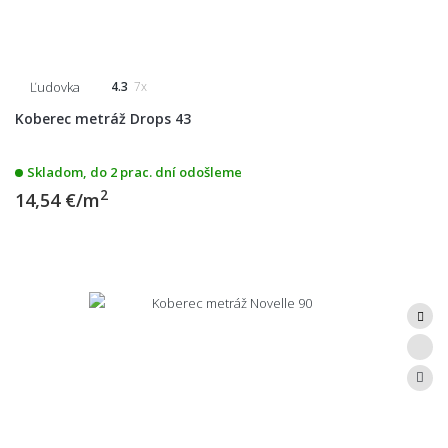
Ľudovka
4.3
7x
Koberec metráž Drops 43
Skladom, do 2 prac. dní odošleme
2
14,54 €/m