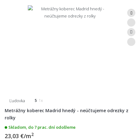
Ľudovka
5
1x
Metrážny koberec Madrid hnedý - neúčtujeme odrezky z
rolky
Skladom, do 7 prac. dní odošleme
2
23,03 €/m