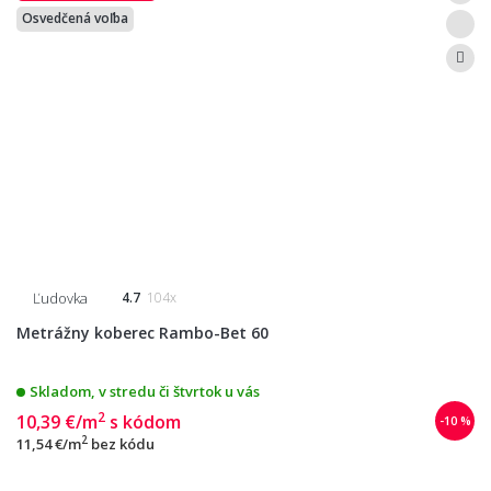
Osvedčená voľba
Ľudovka
4.7
104x
Metrážny koberec Rambo-Bet 60
Skladom, v stredu či štvrtok u vás
2
10,39 €/m
s kódom
-10 %
2
11,54 €/m
bez kódu