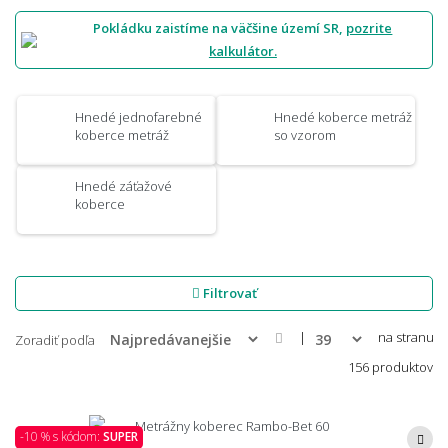
Pokládku zaistíme na väčšine území SR,
pozrite
kalkulátor.
Hnedé jednofarebné
Hnedé koberce metráž
koberce metráž
so vzorom
Hnedé záťažové
koberce
Filtrovať
|
na stranu
Zoradiť podľa
156 produktov
-10 % s kódom:
SUPER