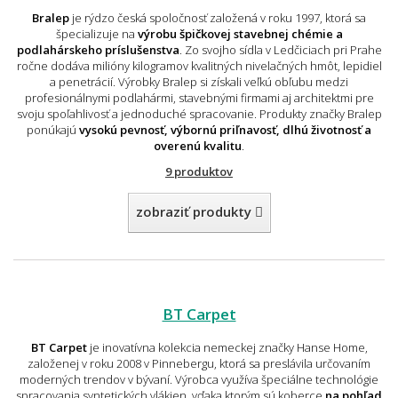
Bralep
je rýdzo česká spoločnosť založená v roku 1997, ktorá sa
špecializuje na
výrobu špičkovej stavebnej chémie a
podlahárskeho príslušenstva
. Zo svojho sídla v Ledčiciach pri Prahe
ročne dodáva milióny kilogramov kvalitných nivelačných hmôt, lepidiel
a penetrácií. Výrobky Bralep si získali veľkú obľubu medzi
profesionálnymi podlahármi, stavebnými firmami aj architektmi pre
svoju spoľahlivosť a jednoduché spracovanie. Produkty značky Bralep
ponúkajú
vysokú pevnosť, výbornú priľnavosť, dlhú životnosť a
overenú kvalitu
.
9 produktov
zobraziť produkty
BT Carpet
BT Carpet
je inovatívna kolekcia nemeckej značky Hanse Home,
založenej v roku 2008 v Pinnebergu, ktorá sa preslávila určovaním
moderných trendov v bývaní. Výrobca využíva špeciálne technológie
spracovania syntetických vlákien, vďaka ktorým sú koberce
na pohľad