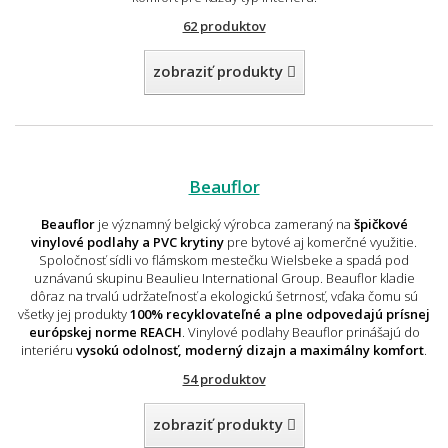
62 produktov
zobraziť produkty
Beauflor
Beauflor
je významný belgický výrobca zameraný na
špičkové
vinylové podlahy a PVC krytiny
pre bytové aj komerčné využitie.
Spoločnosť sídli vo flámskom mestečku Wielsbeke a spadá pod
uznávanú skupinu Beaulieu International Group. Beauflor kladie
dôraz na trvalú udržateľnosť a ekologickú šetrnosť, vďaka čomu sú
všetky jej produkty
100% recyklovateľné a plne odpovedajú prísnej
európskej norme REACH
. Vinylové podlahy Beauflor prinášajú do
interiéru
vysokú odolnosť, moderný dizajn a maximálny komfort
.
54 produktov
zobraziť produkty