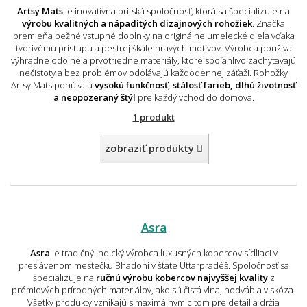
Artsy Mats
je inovatívna britská spoločnosť, ktorá sa špecializuje na
výrobu kvalitných a nápaditých dizajnových rohožiek
. Značka
premieňa bežné vstupné doplnky na originálne umelecké diela vďaka
tvorivému prístupu a pestrej škále hravých motívov. Výrobca používa
výhradne odolné a prvotriedne materiály, ktoré spoľahlivo zachytávajú
nečistoty a bez problémov odolávajú každodennej záťaži. Rohožky
Artsy Mats ponúkajú
vysokú funkčnosť, stálosť farieb, dlhú životnosť
a neopozeraný štýl
pre každý vchod do domova.
1 produkt
zobraziť produkty
Asra
Asra
je tradičný indický výrobca luxusných kobercov sídliaci v
preslávenom mestečku Bhadohi v štáte Uttarpradéš. Spoločnosť sa
špecializuje na
ručnú výrobu kobercov najvyššej kvality
z
prémiových prírodných materiálov, ako sú čistá vlna, hodváb a viskóza.
Všetky produkty vznikajú s maximálnym citom pre detail a držia