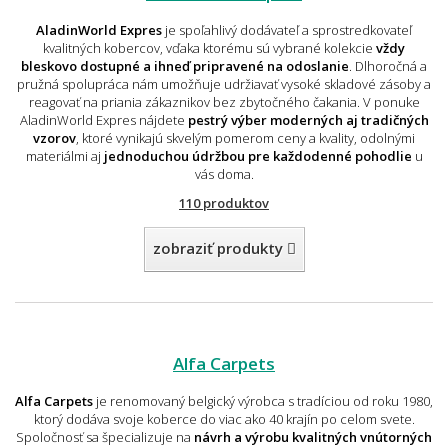
AladinWorld Expres
je spoľahlivý dodávateľ a sprostredkovateľ
kvalitných kobercov, vďaka ktorému sú vybrané kolekcie
vždy
bleskovo dostupné a ihneď pripravené na odoslanie
. Dlhoročná a
pružná spolupráca nám umožňuje udržiavať vysoké skladové zásoby a
reagovať na priania zákaznikov bez zbytočného čakania. V ponuke
AladinWorld Expres nájdete
pestrý výber moderných aj tradičných
vzorov
, ktoré vynikajú skvelým pomerom ceny a kvality, odolnými
materiálmi aj
jednoduchou údržbou pre každodenné pohodlie
u
vás doma.
110 produktov
zobraziť produkty
Alfa Carpets
Alfa Carpets
je renomovaný belgický výrobca s tradíciou od roku 1980,
ktorý dodáva svoje koberce do viac ako 40 krajín po celom svete.
Spoločnosť sa špecializuje na
návrh a výrobu kvalitných vnútorných