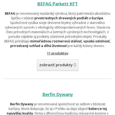
BEFAG Parkett KFT
BEFAG
je renomovaný maďarský výrobca, ktorý patrí medzi absolútnu
špičku v oblasti
prvotriednych drevených podláh v Európe
.
Spoločnosť vyrába svoje drevené krytiny výhradne z starostlivo
vyberaných surovín z ekologicky obhospodarovaných lesov. Stavia na
čisto prírodných materiáloch a šetrných výrobných technológiách. V
ponuke nájdete aj podlahy ošetrené prírodnými olejmi. Produkty
BEFAG prinášajú
mimořádnou rozmerovú stálosť, vysokú odolnosť,
prirodzený vzhľad a dlhú životnosť
pre každý krásny domov.
11 produktov
zobraziť produkty
Berfin Dywany
Berfin Dywany
je renomovaná spoločnosť so sídlom v blízkosti
Varšavy, ktorá dokazuje, že aj v Poľsku sa dajú objaviť
koberce tej
najvyššej kvality
. Firma s dlhoročnou tradíciou má pevné korene v