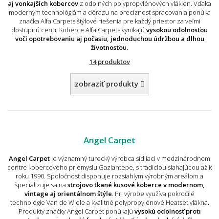
aj vonkajších kobercov
z odolných polypropylénových vlákien. Vďaka
moderným technológiám a dôrazu na precíznosť spracovania ponúka
značka Alfa Carpets štýlové riešenia pre každý priestor za veľmi
dostupnú cenu. Koberce Alfa Carpets vynikajú
vysokou odolnosťou
voči opotrebovaniu aj počasiu, jednoduchou údržbou a dlhou
životnosťou
.
14 produktov
zobraziť produkty
Angel Carpet
Angel Carpet
je významný turecký výrobca sídliaci v medzinárodnom
centre kobercového priemyslu Gaziantepe, s tradíciou siahajúcou až k
roku 1990. Spoločnosť disponuje rozsiahlym výrobným areálom a
špecializuje sa na
strojovo tkané kusové koberce v modernom,
vintage aj orientálnom štýle
. Pri výrobe využíva pokročilé
technológie Van de Wiele a kvalitné polypropylénové Heatset vlákna.
Produkty značky Angel Carpet ponúkajú
vysokú odolnosť proti