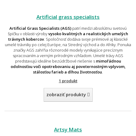
Artificial grass specialists
Artificial Grass Specialists (AGS)
patrí medzi absolútnu svetovú
špičku v oblasti výroby
vysoko kvalitných a realistických umelých
trávnych kobercov
. Spoločnosť dodáva svoje prémiové aj klasické
umelé trávniky po celej Európe, na Stredný východ a do Afriky. Ponuka
značky AGS zahŕňa rôznorodé modely vynikajúce precíznym
spracovaním a verným prírodným vzhľadom. Umelé trávy AGS
predstavujú ideálne bezúdržbové riešenie s
mimořádnou
odolnosťou voči opotrebovaniu aj poveternostným vplyvom,
stálosťou farieb a dlhou životnosťou
.
1 produkt
zobraziť produkty
Artsy Mats