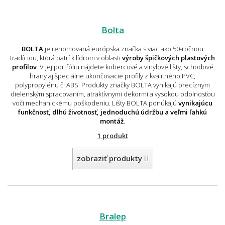
Bolta
BOLTA
je renomovaná európska značka s viac ako 50-ročnou
tradíciou, ktorá patrí k lídrom v oblasti
výroby špičkových plastových
profilov
. V jej portfóliu nájdete kobercové a vinylové lišty, schodové
hrany aj špeciálne ukončovacie profily z kvalitného PVC,
polypropylénu či ABS. Produkty značky BOLTA vynikajú precíznym
dielenským spracovaním, atraktívnymi dekormi a vysokou odolnosťou
voči mechanickému poškodeniu. Lišty BOLTA ponúkajú
vynikajúcu
funkčnosť, dlhú životnosť, jednoduchú údržbu a veľmi ľahkú
montáž
.
1 produkt
zobraziť produkty
Bralep