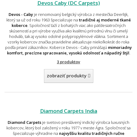
Devos Caby (DC Carpets)
Devos - Caby
je renomovaný belgický výrobca z mestečka Deerlijk,
ktorý sa už od roku 1963 špecializuje na
tradičné aj moderné tkané
koberce
. Spoločnosť ťaží z bohatých viac ako päťdesiatročných
skúseností a pri výrobe využíva ako kvalitnú prírodnú vlnu či umelý
hodváb, tak aj vysoko odolné polypropylénové vlákna. Sortiment a
vzorky kobercov značka pravidelne aktualizuje niekoľkokrát do roka
podľa prianí zákazníkov. Koberce Devos - Caby prinášajú
mimoriadny
komfort, precízne spracovanie, vysokú odolnosť a nápaditý štýl
.
3 produktov
zobraziť produkty
Diamond Carpets India
Diamond Carpets
je svetovo preslávený indický výrobca luxusných
kobercov, ktorý bol založený v roku 1977 v meste Ágra. Spoločnosť sa
špecializuje výhradne na
najvyššiu kvalitu tradičných ručne