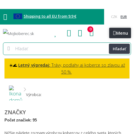
Shipping to all EU from 9.9 €
0
Blog
Vzorkovňa
Bratislava
Kontakt
Menu
Hľadať
☀️🌊
Letný výpredaj:
Trávy, podlahy aj koberce so zľavou až
50 %.
Výrobca:
ZNAČKY
Počet značiek: 95
Nižšie nájdete zoznam výrobcov kobercov z celého sveta, ktorých