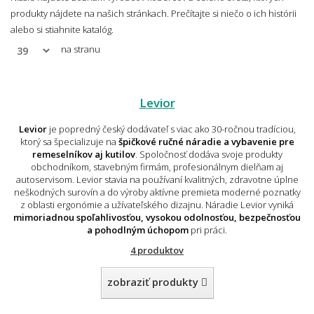
produkty nájdete na našich stránkach. Prečítajte si niečo o ich histórii
alebo si stiahnite katalóg.
na stranu
Levior
Levior
je popredný český dodávateľ s viac ako 30-ročnou tradíciou,
ktorý sa špecializuje na
špičkové ručné náradie a vybavenie pre
remeselníkov aj kutilov
. Spoločnosť dodáva svoje produkty
obchodníkom, stavebným firmám, profesionálnym dielňam aj
autoservisom. Levior stavia na používaní kvalitných, zdravotne úplne
neškodných surovín a do výroby aktívne premieta moderné poznatky
z oblasti ergonómie a užívateľského dizajnu. Náradie Levior vyniká
mimoriadnou spoľahlivosťou, vysokou odolnosťou, bezpečnosťou
a pohodlným úchopom
pri práci.
4 produktov
zobraziť produkty