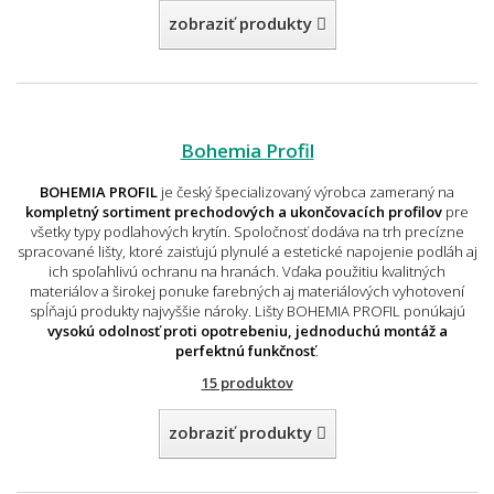
zobraziť produkty
Bohemia Profil
BOHEMIA PROFIL
je český špecializovaný výrobca zameraný na
kompletný sortiment prechodových a ukončovacích profilov
pre
všetky typy podlahových krytín. Spoločnosť dodáva na trh precízne
spracované lišty, ktoré zaisťujú plynulé a estetické napojenie podláh aj
ich spoľahlivú ochranu na hranách. Vďaka použitiu kvalitných
materiálov a širokej ponuke farebných aj materiálových vyhotovení
spĺňajú produkty najvyššie nároky. Lišty BOHEMIA PROFIL ponúkajú
vysokú odolnosť proti opotrebeniu, jednoduchú montáž a
perfektnú funkčnosť
.
15 produktov
zobraziť produkty