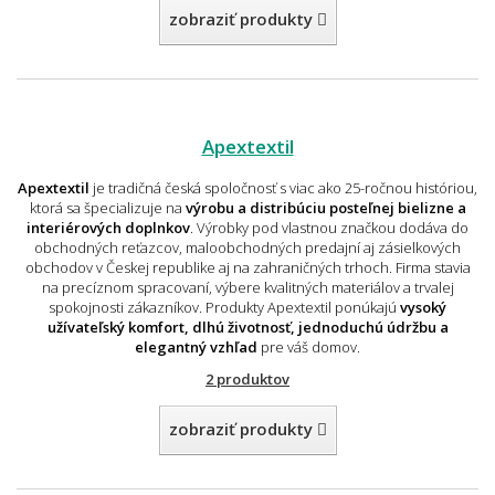
zobraziť produkty
Apextextil
Apextextil
je tradičná česká spoločnosť s viac ako 25-ročnou históriou,
ktorá sa špecializuje na
výrobu a distribúciu posteľnej bielizne a
interiérových doplnkov
. Výrobky pod vlastnou značkou dodáva do
obchodných reťazcov, maloobchodných predajní aj zásielkových
obchodov v Českej republike aj na zahraničných trhoch. Firma stavia
na precíznom spracovaní, výbere kvalitných materiálov a trvalej
spokojnosti zákazníkov. Produkty Apextextil ponúkajú
vysoký
užívateľský komfort, dlhú životnosť, jednoduchú údržbu a
elegantný vzhľad
pre váš domov.
2 produktov
zobraziť produkty