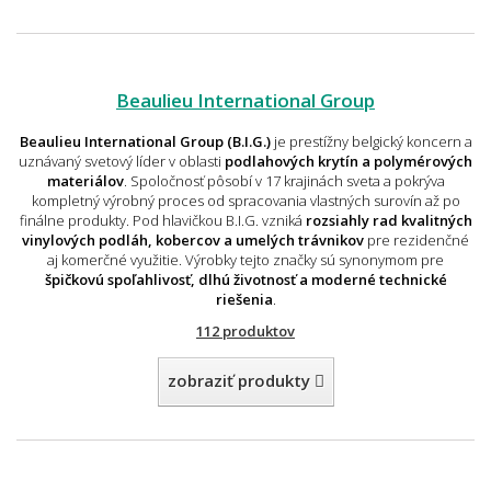
Beaulieu International Group
Beaulieu International Group (B.I.G.)
je prestížny belgický koncern a
uznávaný svetový líder v oblasti
podlahových krytín a polymérových
materiálov
. Spoločnosť pôsobí v 17 krajinách sveta a pokrýva
kompletný výrobný proces od spracovania vlastných surovín až po
finálne produkty. Pod hlavičkou B.I.G. vzniká
rozsiahly rad kvalitných
vinylových podláh, kobercov a umelých trávnikov
pre rezidenčné
aj komerčné využitie. Výrobky tejto značky sú synonymom pre
špičkovú spoľahlivosť, dlhú životnosť a moderné technické
riešenia
.
112 produktov
zobraziť produkty