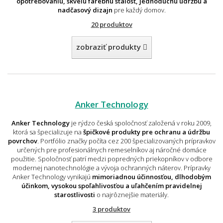
opotrebovaniu, skvelú farebnú stálosť, jednoduchú údržbu a
nadčasový dizajn
pre každý domov.
20 produktov
zobraziť produkty
Anker Technology
Anker Technology
je rýdzo česká spoločnosť založená v roku 2009,
ktorá sa špecializuje na
špičkové produkty pre ochranu a údržbu
povrchov
. Portfólio značky počíta cez 200 špecializovaných prípravkov
určených pre profesionálnych remeselníkov aj náročné domáce
použitie. Spoločnosť patrí medzi popredných priekopníkov v odbore
modernej nanotechnológie a vývoja ochranných náterov. Prípravky
Anker Technology vynikajú
mimoriadnou účinnosťou, dlhodobým
účinkom, vysokou spoľahlivosťou a uľahčením pravidelnej
starostlivosti
o najrôznejšie materiály.
3 produktov