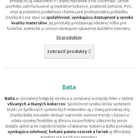
predajcov aj zákazníkov v Českej republike a na Slovensku. Široké
portfólio zahŕňa kusové aj metrážne koberce, praktické behúne, PVC,
vinyl aj potrebnú podlahovú chémiu pre profesionálnu pokládku.
Značka B-Line staví na
spoľahlivosť, vynikajúcu dostupnosť a vysokú
kvalitu materiálov
. Jej produkty predstavujú ideálnu voľbu pre
funkčné, estetické a cenovo dostupné vybavenie každého interiéru.
53 produktov
zobraziť produkty
Balta
Balta
je významný belgický výrobca a uznávaný európsky líder v oblasti
všívaných a tkaných kobercov
. Spoločnosť vyrába široký sortiment
krytín zo špičkových syntetických materiálov aj z čistej prírodnej vlny.
Značka Balta neustále sleduje najnovšie svetové trendy v bývaní a
vďaka vysokej flexibilite aj dôrazu na perfektný zákaznícky servis
dokáže splniť aj tie najnáročnejšie očakávania. Koberce Balta ponúkajú
vynikajúcu odolnosť, bohatú paletu vzoriek a farieb
aj dlhodobý
komfort pre každý typ interiéru.