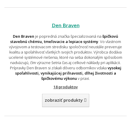
Den Braven
Den Braven
je popredná značka špecializovaná na
špičkovú
stavebnú chémiu, tmeľovacie a lepiace systémy
. Vo vlastnom
vývojovom a testovacom stredisku spoločnosť neustále preveruje
kvalitu a spoľahlivosť všetkých svojich produktov. Výrobca dodáva
ucelené systémové riešenia, ktoré na seba dokonalým spôsobom
nadväzujú, čím výrazne šetria čas aj celkové náklady pri aplikácii.
Prípravky Den Braven si získali dôveru odborníkov vďaka
vysokej
spoľahlivosti, vynikajúcej priľnavosti, dlhej životnosti a
špičkovému výkonu
v praxi.
18 produktov
zobraziť produkty