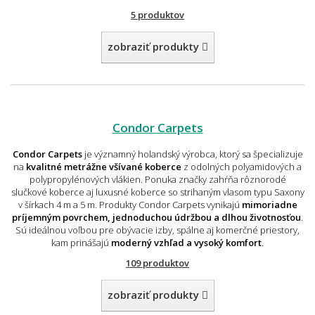
5 produktov
zobraziť produkty
Condor Carpets
Condor Carpets
je významný holandský výrobca, ktorý sa špecializuje
na
kvalitné metrážne všívané koberce
z odolných polyamidových a
polypropylénových vlákien. Ponuka značky zahŕňa rôznorodé
slučkové koberce aj luxusné koberce so strihaným vlasom typu Saxony
v šírkach 4 m a 5 m. Produkty Condor Carpets vynikajú
mimoriadne
príjemným povrchem, jednoduchou údržbou a dlhou životnosťou
.
Sú ideálnou voľbou pre obývacie izby, spálne aj komerčné priestory,
kam prinášajú
moderný vzhľad a vysoký komfort
.
109 produktov
zobraziť produkty