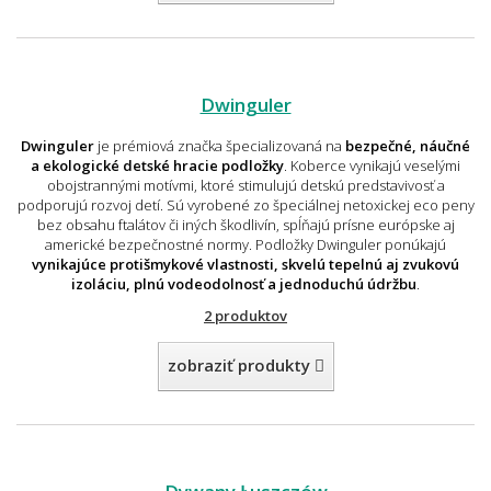
Dwinguler
Dwinguler
je prémiová značka špecializovaná na
bezpečné, náučné
a ekologické detské hracie podložky
. Koberce vynikajú veselými
obojstrannými motívmi, ktoré stimulujú detskú predstavivosť a
podporujú rozvoj detí. Sú vyrobené zo špeciálnej netoxickej eco peny
bez obsahu ftalátov či iných škodlivín, spĺňajú prísne európske aj
americké bezpečnostné normy. Podložky Dwinguler ponúkajú
vynikajúce protišmykové vlastnosti, skvelú tepelnú aj zvukovú
izoláciu, plnú vodeodolnosť a jednoduchú údržbu
.
2 produktov
zobraziť produkty