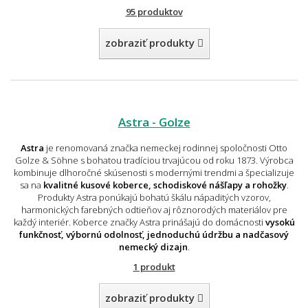
95 produktov
zobraziť produkty
Astra - Golze
Astra
je renomovaná značka nemeckej rodinnej spoločnosti Otto
Golze & Söhne s bohatou tradíciou trvajúcou od roku 1873. Výrobca
kombinuje dlhoročné skúsenosti s modernými trendmi a špecializuje
sa na
kvalitné kusové koberce, schodiskové nášľapy a rohožky
.
Produkty Astra ponúkajú bohatú škálu nápaditých vzorov,
harmonických farebných odtieňov aj rôznorodých materiálov pre
každý interiér. Koberce značky Astra prinášajú do domácnosti
vysokú
funkčnosť, výbornú odolnosť, jednoduchú údržbu a nadčasový
nemecký dizajn
.
1 produkt
zobraziť produkty