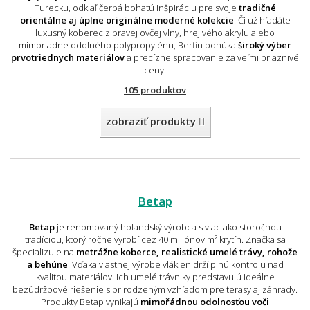
Turecku, odkiaľ čerpá bohatú inšpiráciu pre svoje
tradičné
orientálne aj úplne originálne moderné kolekcie
. Či už hľadáte
luxusný koberec z pravej ovčej vlny, hrejivého akrylu alebo
mimoriadne odolného polypropylénu, Berfin ponúka
široký výber
prvotriednych materiálov
a precízne spracovanie za veľmi priaznivé
ceny.
105 produktov
zobraziť produkty
Betap
Betap
je renomovaný holandský výrobca s viac ako storočnou
tradíciou, ktorý ročne vyrobí cez 40 miliónov m² krytín. Značka sa
špecializuje na
metrážne koberce, realistické umelé trávy, rohože
a behúne
. Vďaka vlastnej výrobe vlákien drží plnú kontrolu nad
kvalitou materiálov. Ich umelé trávniky predstavujú ideálne
bezúdržbové riešenie s prirodzeným vzhľadom pre terasy aj záhrady.
Produkty Betap vynikajú
mimořádnou odolnosťou voči