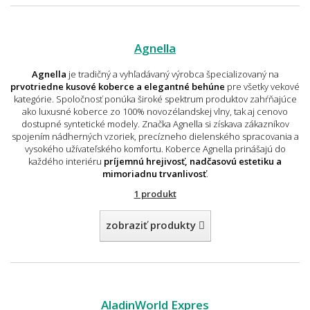
Agnella
Agnella
je tradičný a vyhľadávaný výrobca špecializovaný na
prvotriedne kusové koberce a elegantné behúne
pre všetky vekové
kategórie. Spoločnosť ponúka široké spektrum produktov zahŕňajúce
ako luxusné koberce zo 100% novozélandskej vlny, tak aj cenovo
dostupné syntetické modely. Značka Agnella si získava zákazníkov
spojením nádherných vzoriek, precízneho dielenského spracovania a
vysokého užívateľského komfortu. Koberce Agnella prinášajú do
každého interiéru
príjemnú hrejivosť, nadčasovú estetiku a
mimoriadnu trvanlivosť
.
1 produkt
zobraziť produkty
AladinWorld Expres