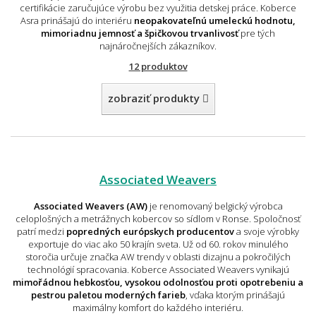
certifikácie zaručujúce výrobu bez využitia detskej práce. Koberce
Asra prinášajú do interiéru
neopakovateľnú umeleckú hodnotu,
mimoriadnu jemnosť a špičkovou trvanlivosť
pre tých
najnáročnejších zákazníkov.
12 produktov
zobraziť produkty
Associated Weavers
Associated Weavers (AW)
je renomovaný belgický výrobca
celoplošných a metrážnych kobercov so sídlom v Ronse. Spoločnosť
patrí medzi
popredných európskych producentov
a svoje výrobky
exportuje do viac ako 50 krajín sveta. Už od 60. rokov minulého
storočia určuje značka AW trendy v oblasti dizajnu a pokročilých
technológií spracovania. Koberce Associated Weavers vynikajú
mimořádnou hebkosťou, vysokou odolnosťou proti opotrebeniu a
pestrou paletou moderných farieb
, vďaka ktorým prinášajú
maximálny komfort do každého interiéru.