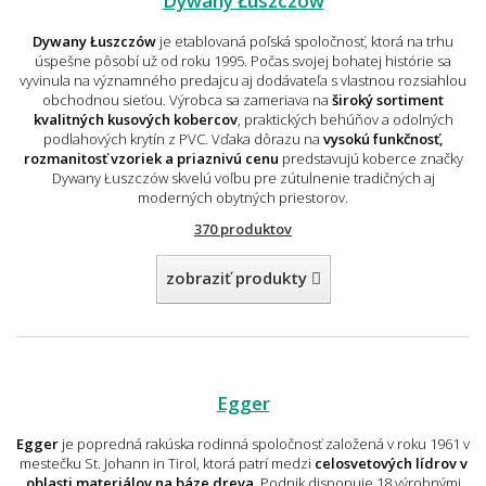
Dywany Łuszczów
Dywany Łuszczów
je etablovaná poľská spoločnosť, ktorá na trhu
úspešne pôsobí už od roku 1995. Počas svojej bohatej histórie sa
vyvinula na významného predajcu aj dodávateľa s vlastnou rozsiahlou
obchodnou sieťou. Výrobca sa zameriava na
široký sortiment
kvalitných kusových kobercov
, praktických behúňov a odolných
podlahových krytín z PVC. Vďaka dôrazu na
vysokú funkčnosť,
rozmanitosť vzoriek a priaznivú cenu
predstavujú koberce značky
Dywany Łuszczów skvelú voľbu pre zútulnenie tradičných aj
moderných obytných priestorov.
370 produktov
zobraziť produkty
Egger
Egger
je popredná rakúska rodinná spoločnosť založená v roku 1961 v
mestečku St. Johann in Tirol, ktorá patrí medzi
celosvetových lídrov v
oblasti materiálov na báze dreva
. Podnik disponuje 18 výrobnými