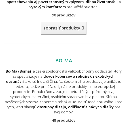
opotrebovaniu aj poveternostným vplyvom, dlhou životnosťou a
vysokým komfortom
pre každý priestor.
90 produktov
zobraziť produkty
BO-MA
Bo-Ma (Boma)
je česká spoločnosť a veľkoobchodný dodávateľ, ktorý
sa špecializuje na
dovoz kobercov a rohožiek z exotických
destinácií
, ako sú India či Čína. Na českom trhu predstavuje unikátnu
medzeru, keďže prináša originálne produkty mimo európskej
produkcie. Ponuka Boma zaujme netradičnými prírodnými aj
syntetickými materiálmi, osobitým spracovaním a pestrou škálou
nevšedných vzorov. Koberce a rohožky Bo-Ma sú ideálnou voľbou pre
tých, ktorí hľadajú
dostupný dizajn, odlišnosť a nádych diaľky
pre
svoj domov.
48 produktov