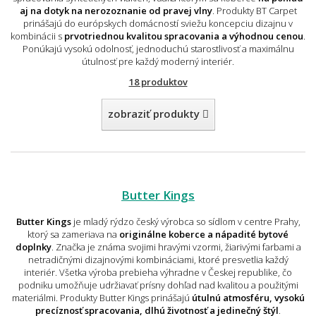
aj na dotyk na nerozoznanie od pravej vlny
. Produkty BT Carpet
prinášajú do európskych domácností sviežu koncepciu dizajnu v
kombinácii s
prvotriednou kvalitou spracovania a výhodnou cenou
.
Ponúkajú vysokú odolnosť, jednoduchú starostlivosť a maximálnu
útulnosť pre každý moderný interiér.
18 produktov
zobraziť produkty
Butter Kings
Butter Kings
je mladý rýdzo český výrobca so sídlom v centre Prahy,
ktorý sa zameriava na
originálne koberce a nápadité bytové
doplnky
. Značka je známa svojimi hravými vzormi, žiarivými farbami a
netradičnými dizajnovými kombináciami, ktoré presvetlia každý
interiér. Všetka výroba prebieha výhradne v Českej republike, čo
podniku umožňuje udržiavať prísny dohľad nad kvalitou a použitými
materiálmi. Produkty Butter Kings prinášajú
útulnú atmosféru, vysokú
precíznosť spracovania, dlhú životnosť a jedinečný štýl
.