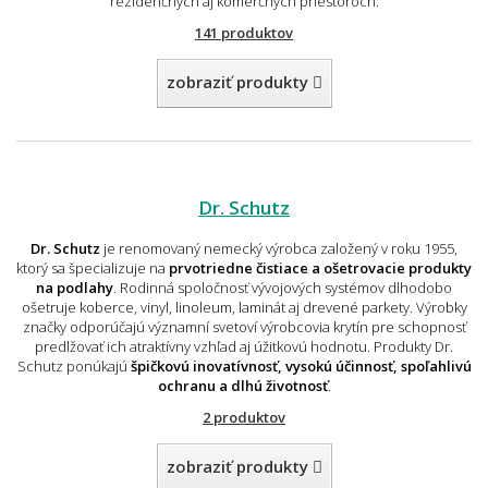
rezidenčných aj komerčných priestoroch.
141 produktov
zobraziť produkty
Dr. Schutz
Dr. Schutz
je renomovaný nemecký výrobca založený v roku 1955,
ktorý sa špecializuje na
prvotriedne čistiace a ošetrovacie produkty
na podlahy
. Rodinná spoločnosť vývojových systémov dlhodobo
ošetruje koberce, vinyl, linoleum, laminát aj drevené parkety. Výrobky
značky odporúčajú významní svetoví výrobcovia krytín pre schopnosť
predlžovať ich atraktívny vzhľad aj úžitkovú hodnotu. Produkty Dr.
Schutz ponúkajú
špičkovú inovatívnosť, vysokú účinnosť, spoľahlivú
ochranu a dlhú životnosť
.
2 produktov
zobraziť produkty