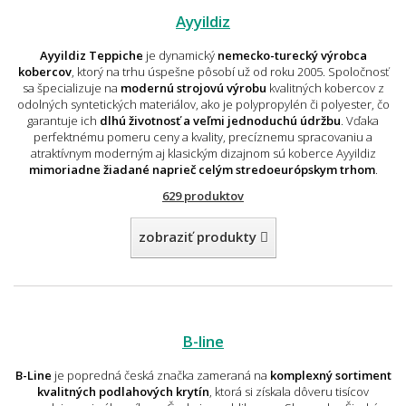
Ayyildiz
Ayyildiz Teppiche
je dynamický
nemecko-turecký výrobca
kobercov
, ktorý na trhu úspešne pôsobí už od roku 2005. Spoločnosť
sa špecializuje na
modernú strojovú výrobu
kvalitných kobercov z
odolných syntetických materiálov, ako je polypropylén či polyester, čo
garantuje ich
dlhú životnosť a veľmi jednoduchú údržbu
. Vďaka
perfektnému pomeru ceny a kvality, precíznemu spracovaniu a
atraktívnym moderným aj klasickým dizajnom sú koberce Ayyildiz
mimoriadne žiadané naprieč celým stredoeurópskym trhom
.
629 produktov
zobraziť produkty
B-line
B-Line
je popredná česká značka zameraná na
komplexný sortiment
kvalitných podlahových krytín
, ktorá si získala dôveru tisícov