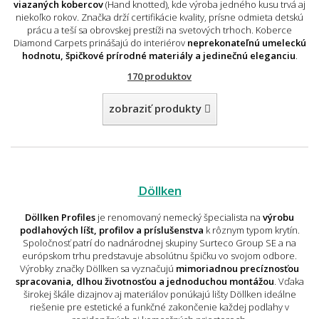
viazaných kobercov
(Hand knotted), kde výroba jedného kusu trvá aj
niekoľko rokov. Značka drží certifikácie kvality, prísne odmieta detskú
prácu a teší sa obrovskej prestíži na svetových trhoch. Koberce
Diamond Carpets prinášajú do interiérov
neprekonateľnú umeleckú
hodnotu, špičkové prírodné materiály a jedinečnú eleganciu
.
170 produktov
zobraziť produkty
Döllken
Döllken Profiles
je renomovaný nemecký špecialista na
výrobu
podlahových líšt, profilov a príslušenstva
k rôznym typom krytín.
Spoločnosť patrí do nadnárodnej skupiny Surteco Group SE a na
európskom trhu predstavuje absolútnu špičku vo svojom odbore.
Výrobky značky Döllken sa vyznačujú
mimoriadnou precíznosťou
spracovania, dlhou životnosťou a jednoduchou montážou
. Vďaka
širokej škále dizajnov aj materiálov ponúkajú lišty Döllken ideálne
riešenie pre estetické a funkčné zakončenie každej podlahy v