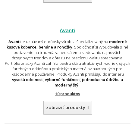
Avanti
Avanti
je uznávaný európsky výrobca špecializovaný na
moderné
kusové koberce, behúne a rohožky
. Spoločnosť si vybudovala silné
postavenie na trhu vďaka neustálemu sledovaniu najnovších
dizajnových trendov a dôrazu na precíznu kvalitu spracovania.
Portfólio značky Avanti zahŕňa pestrú škálu atraktívnych vzoriek, sýtych
farebných odtieňov a praktických materiálov navrhnutých pre
každodenné používanie. Produkty Avanti prinášajú do interiéru
vysokú odolnosť, výbornú funkčnosť, jednoduchú údržbu a
moderný štýl
.
10 produktov
zobraziť produkty