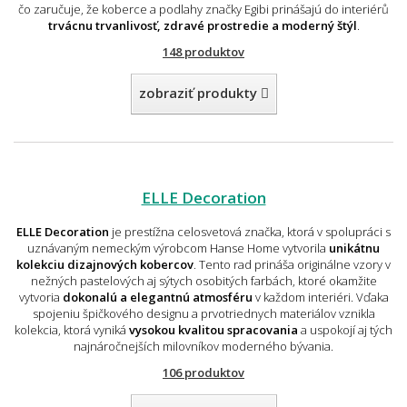
čo zaručuje, že koberce a podlahy značky Egibi prinášajú do interiérů
trvácnu trvanlivosť, zdravé prostredie a moderný štýl
.
148 produktov
zobraziť produkty
ELLE Decoration
ELLE Decoration
je prestížna celosvetová značka, ktorá v spolupráci s
uznávaným nemeckým výrobcom Hanse Home vytvorila
unikátnu
kolekciu dizajnových kobercov
. Tento rad prináša originálne vzory v
nežných pastelových aj sýtych osobitých farbách, ktoré okamžite
vytvoria
dokonalú a elegantnú atmosféru
v každom interiéri. Vďaka
spojeniu špičkového designu a prvotriednych materiálov vznikla
kolekcia, ktorá vyniká
vysokou kvalitou spracovania
a uspokojí aj tých
najnáročnejších milovníkov moderného bývania.
106 produktov