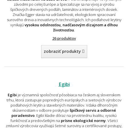
závodmi po celej Európe a špecializuje sa na vývoj a výrobu
špičkových drevených podláh, laminátov a interiérových dosiek.
Značka Egger stavia na udržateľnosti, ekologickom spracovaní
surového dreva a inovatívnych technológiách. Ich podlahové krytiny
vynikajú
vysokou odolnosťou, nadčasovým dizajnom a dlhou
životnosťou
.
26 produktov
zobraziť produkty
Egibi
Egibi
je významná spoločnosť pôsobiaca na českom aj slovenskom
trhu, ktorá zastupuje popredných európskych a svetových výrobcov
podlahových krytín a stavebných materiálov. Vďaka dlhoročným
skúsenostiam v odbore poskytuje
špičkový servis a odborné
poradenstvo
. Egibi kladie dôraz na prvotriednu kvalitu, vysokú
funkčnosť a predovšetkým na
prísne ekologické normy
. Všetci
zmluvní výrobcovia využívajú šetrné suroviny a certifikované postupy,