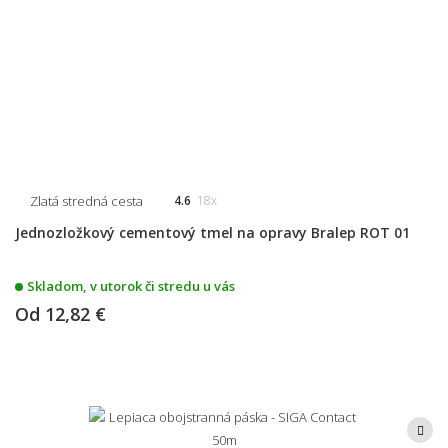
Zlatá stredná cesta
4.6
18x
Jednozložkový cementový tmel na opravy Bralep ROT 01
Skladom, v utorok či stredu u vás
Od
12,82 €