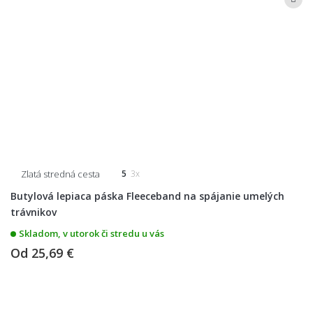
Zlatá stredná cesta
5
3x
Butylová lepiaca páska Fleeceband na spájanie umelých
trávnikov
Skladom, v utorok či stredu u vás
Od
25,69 €