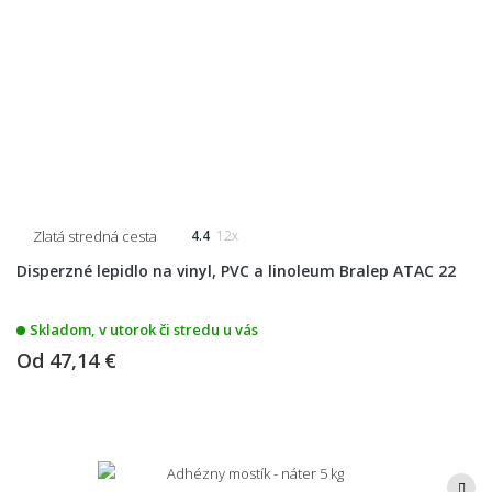
Zlatá stredná cesta
4.4
12x
Disperzné lepidlo na vinyl, PVC a linoleum Bralep ATAC 22
Skladom, v utorok či stredu u vás
Od
47,14 €