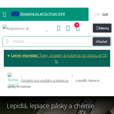
Shipping to all EU from 9.9 €
0
Blog
Vzorkovňa
Bratislava
Kontakt
Menu
Hľadať
☀️
Letný výpredaj:
Trávy, podlahy aj koberce so zľavou až 50
%.
Doplnky pre podlahy a koberce
Lepidlá, lepiace
pásky a chémie
Lepidlá, lepiace pásky a chémie