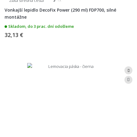
Zlatá stredná cesta
5
1x
Vonkajší lepidlo DecoFix Power (290 ml) FDP700, silné
montážne
Skladom, do 3 prac. dní odošleme
32,13 €