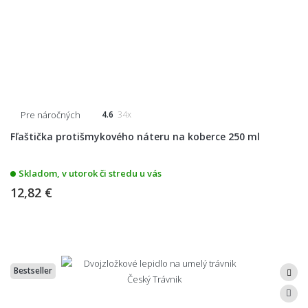
Pre náročných
4.6
34x
Fľaštička protišmykového náteru na koberce 250 ml
Skladom, v utorok či stredu u vás
12,82 €
Bestseller