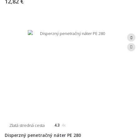
12,82 €
Zlatá stredná cesta
4.3
4x
Disperzný penetračný náter PE 280