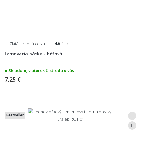
Zlatá stredná cesta
4.6
11x
Lemovacia páska - béžová
Skladom, v utorok či stredu u vás
7,25 €
Bestseller