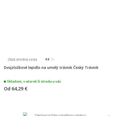
Zlatá stredná cesta
4.6
9x
Dvojzložkové lepidlo na umelý trávnik Český Trávnik
Skladom, v utorok či stredu u vás
Od
64,29 €