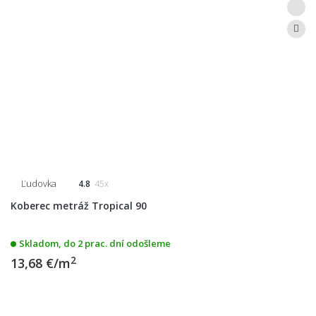
Ľudovka
4.8
45x
Koberec metráž Tropical 90
Skladom, do 2 prac. dní odošleme
2
13,68 €/m