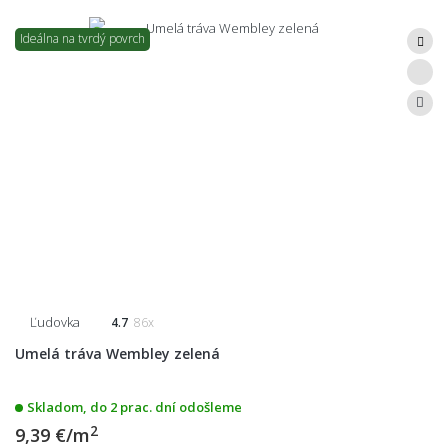
Ideálna na tvrdý povrch
Ľudovka
4.7
86x
Umelá tráva Wembley zelená
Skladom, do 2 prac. dní odošleme
2
9,39 €/m