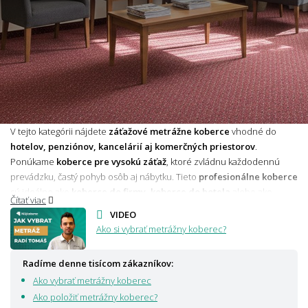
V tejto kategórii nájdete
záťažové metrážne koberce
vhodné do
hotelov, penziónov, kancelárií aj komerčných priestorov
.
Ponúkame
koberce pre vysokú záťaž
, ktoré zvládnu každodennú
prevádzku, častý pohyb osôb aj nábytku. Tieto
profesionálne koberce
sú ideálne ako
koberce do firmy, koberce do hotela
alebo ako
Čítať viac
riešenie pre
zaťažované miestnosti
a
namáhané priestory
.
VIDEO
Na výber máte širokú škálu dezénov aj farieb, vrátane
nehorľavých
Ako si vybrať metrážny koberec?
podláh
pre bezpečnostné normy. Všetky produkty sú kvalitné,
dostupné a s
dopravou zadarmo
. Pomôžeme aj s
výmenou
Radíme denne tisícom zákazníkov:
kobercov do kancelárie
– kontaktujte nás.
Ako vybrať metrážny koberec
Prečítajte si
ďalšie informácie o záťažových kobercoch
Ako položiť metrážny koberec?