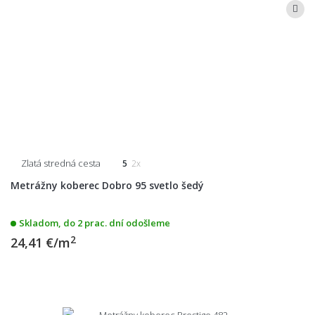
Zlatá stredná cesta
5
2x
Metrážny koberec Dobro 95 svetlo šedý
Skladom, do 2 prac. dní odošleme
2
24,41 €/m