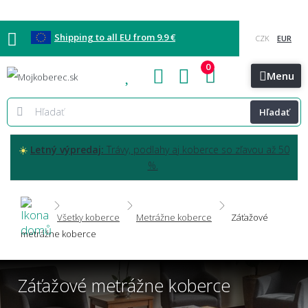
Shipping to all EU from 9.9 €
0
Blog
Vzorkovňa
Bratislava
Kontakt
Menu
Hľadať
☀️
Letný výpredaj:
Trávy, podlahy aj koberce so zľavou až 50
%.
Všetky koberce
Metrážne koberce
Záťažové
metrážne koberce
Záťažové metrážne koberce