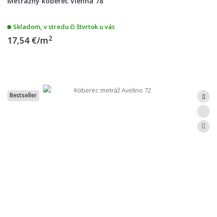
Metrážny koberec Vienna 78
Skladom, v stredu či štvrtok u vás
2
17,54 €/m
Bestseller