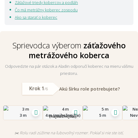
Záťažové triedy kobercov a podláh
Tip:
nezabudnite na správne zakončenie kobercov lištami
.
Čo má metrážny koberec zospodu
Ako sa starať o koberec
Sprievodca výberom
záťažového
metrážového koberca
Odpovedzte na pár otázok a Aladin odporučí koberec na mieru vášmu
priestoru.
Krok 1
Akú šírku role potrebujete?
/6
3 m
4 m (najbežnejšie)
5 m
Nev
✂️ Rolu radi zúžime na ľubovoľný rozmer. Pokiaľ si nie ste istí,