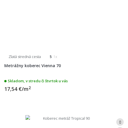
Zlatá stredná cesta
5
1x
Metrážny koberec Vienna 70
Skladom, v stredu či štvrtok u vás
2
17,54 €/m