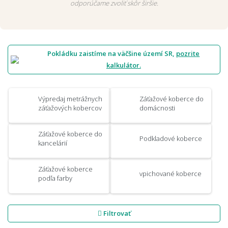
odporúčame zvoliť skôr širšie.
Pokládku zaistíme na väčšine území SR,
pozrite
kalkulátor.
Výpredaj metrážnych
Záťažové koberce do
záťažových kobercov
domácnosti
Záťažové koberce do
Podkladové koberce
kancelárií
Záťažové koberce
vpichované koberce
podľa farby
Filtrovať