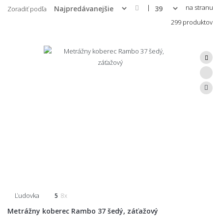
|
na stranu
Zoradiť podľa
299 produktov
Ľudovka
5
8x
Metrážny koberec Rambo 37 šedý, záťažový