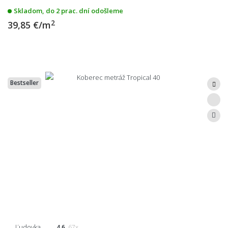
Skladom, do 2 prac. dní odošleme
2
39,85 €/m
Bestseller
Ľudovka
4.6
67x