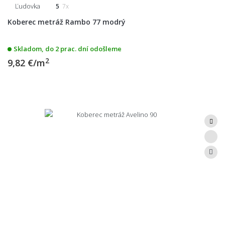
Ľudovka
5
7x
Koberec metráž Rambo 77 modrý
Skladom, do 2 prac. dní odošleme
2
9,82 €/m