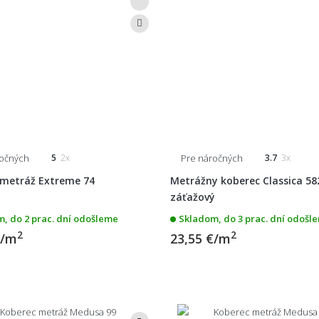
ročných
Pre náročných
5
2x
3.7
3x
 metráž Extreme 74
Metrážny koberec Classica 58
záťažový
, do 2 prac. dní odošleme
Skladom, do 3 prac. dní odošl
2
2
€/m
23,55 €/m