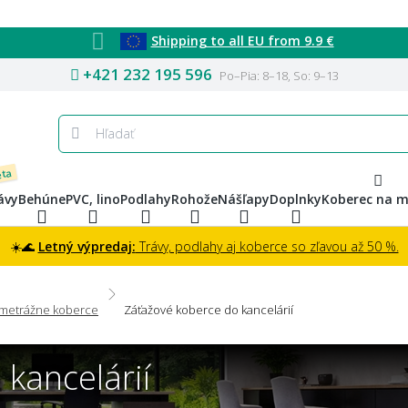
Shipping to all EU from 9.9 €
+421 232 195 596
Po–Pia: 8–18, So: 9–13
eta
ávy
Behúne
PVC, lino
Podlahy
Rohože
Nášľapy
Doplnky
Koberec na m
☀️🌊
Letný výpredaj:
Trávy, podlahy aj koberce so zľavou až 50 %.
 metrážne koberce
Záťažové koberce do kancelárií
kancelárií