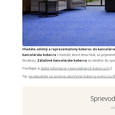
Hľadáte odolný a reprezentatívny koberec do kancelári
kancelárske koberce
v metráži, ktoré tlmia hluk, sú príjem
štruktúry.
Záťažové kancelárske koberce
sú ideálne do ope
Prečítajte si
ďalšie informácie o kancelárskych kobercoch
Tip:
nezabudnite na správne ukončenie koberca pomocou lí
Sprievo
Od