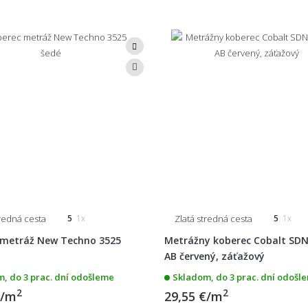
tredná cesta
Zlatá stredná cesta
5
1x
5
1x
 metráž New Techno 3525
Metrážny koberec Cobalt SDN
AB červený, záťažový
, do 3 prac. dní odošleme
Skladom, do 3 prac. dní odošl
2
2
€/m
29,55 €/m