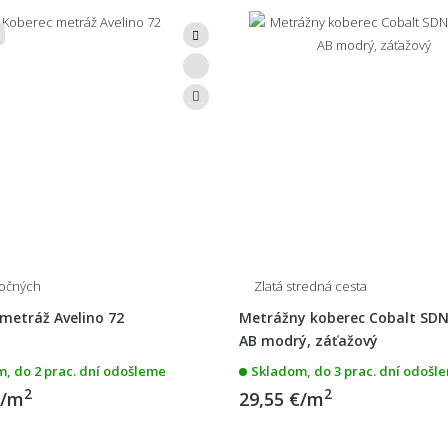
ročných
Zlatá stredná cesta
metráž Avelino 72
Metrážny koberec Cobalt SDN
AB modrý, záťažový
, do 2 prac. dní odošleme
Skladom, do 3 prac. dní odošl
2
2
€/m
29,55 €/m