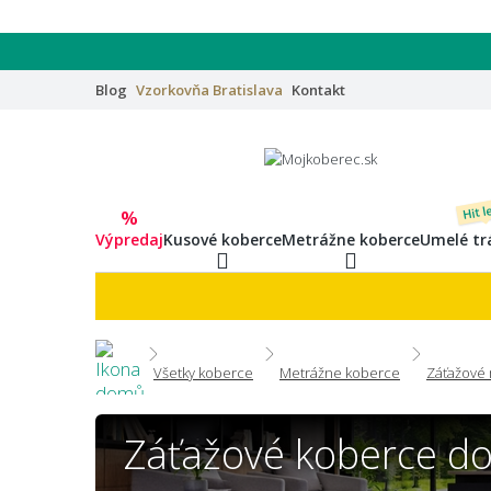
Blog
Vzorkovňa
Bratislava
Kontakt
Hit l
%
Výpredaj
Kusové koberce
Metrážne koberce
Umelé tr
Všetky koberce
Metrážne koberce
Záťažové
Záťažové koberce do 