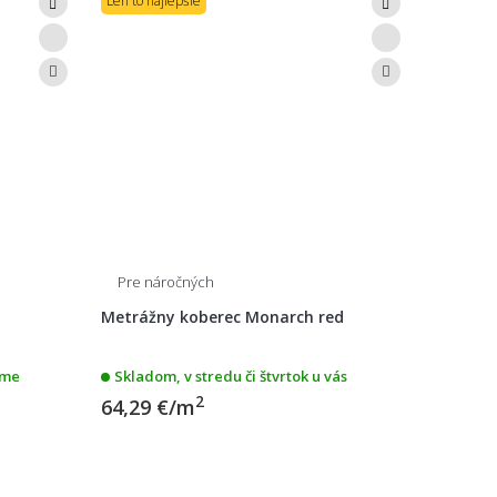
Len to najlepšie
Pre náročných
Metrážny koberec Monarch red
eme
Skladom, v stredu či štvrtok u vás
2
64,29 €/m