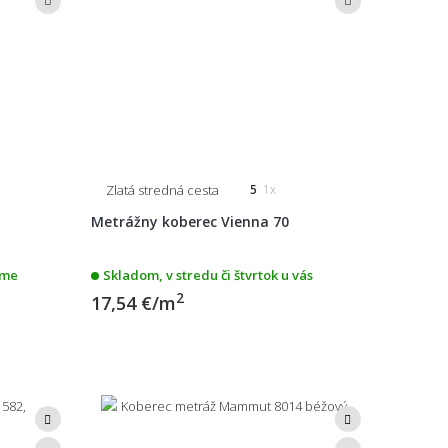
Zlatá stredná cesta
5
1x
Metrážny koberec Vienna 70
eme
Skladom, v stredu či štvrtok u vás
2
17,54 €/m