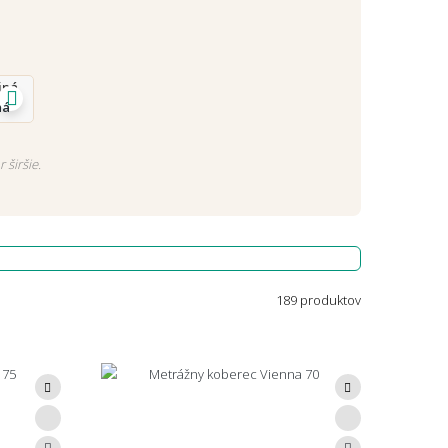
ná
 širšie.
189 produktov