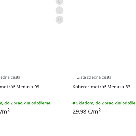
tredná cesta
Zlatá stredná cesta
 metráž Medusa 99
Koberec metráž Medusa 33
, do 2 prac. dní odošleme
Skladom, do 2 prac. dní odošl
2
2
€/m
29,98 €/m