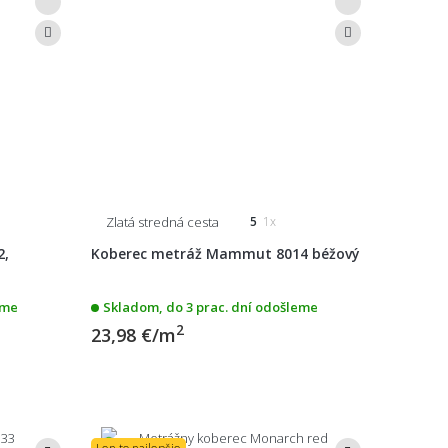
Zlatá stredná cesta
5
1x
2,
Koberec metráž Mammut 8014 béžový
eme
Skladom, do 3 prac. dní odošleme
2
23,98 €/m