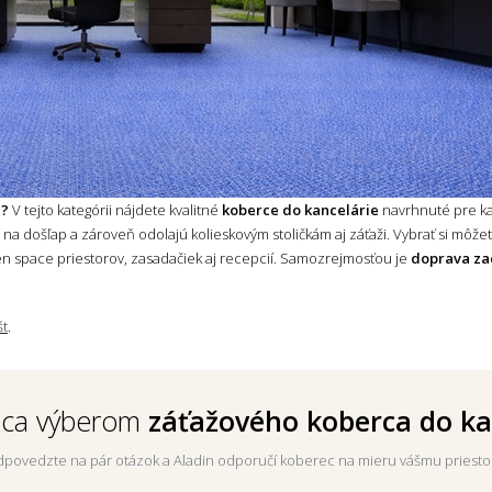
e?
V tejto kategórii nájdete kvalitné
koberce do kancelárie
navrhnuté pre k
né na došľap a zároveň odolajú kolieskovým stoličkám aj záťaži. Vybrať si m
n space priestorov, zasadačiek aj recepcií. Samozrejmosťou je
doprava z
št
.
dca výberom
záťažového koberca do ka
povedzte na pár otázok a Aladin odporučí koberec na mieru vášmu priesto