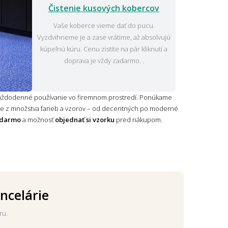
Čistenie kusových kobercov
Vaše koberce vieme dať do pucu.
Vyzdvihneme je a zase vrátime, až absolvujú
kúpeľnú kúru. Cenu zistíte na pár kliknutí a
doprava je vždy zadarmo. .
aždodenné používanie vo firemnom prostredí. Ponúkame
ôžete z množstva farieb a vzorov – od decentných po moderné
adarmo
a možnosť
objednať si vzorku
pred nákupom.
ncelárie
ru.