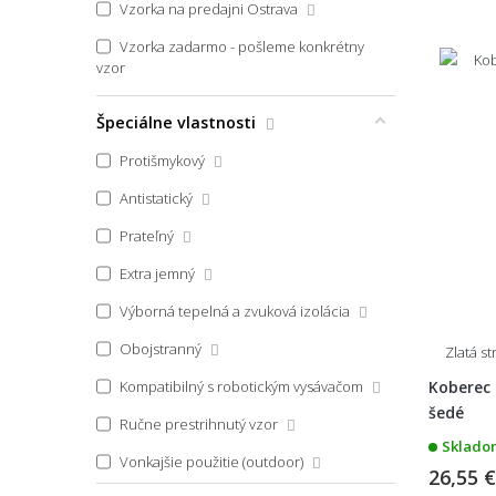
Vzorka na predajni Ostrava
Vzorka zadarmo - pošleme konkrétny
vzor
Špeciálne vlastnosti
Protišmykový
Antistatický
Prateľný
Extra jemný
Výborná tepelná a zvuková izolácia
Obojstranný
Zlatá s
Kompatibilný s robotickým vysávačom
Koberec
šedé
Ručne prestrihnutý vzor
Skladom
Vonkajšie použitie (outdoor)
26,55 