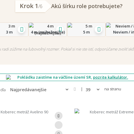
Krok 1
Akú šírku role potrebujete?
/6
3 m
4 m (najbežnejšie)
5 m
Neviem / i
 radi zúžime na ľubovoľný rozmer. Pokiaľ si nie ste istí, odporúčame zvoliť skôr
Pokládku zaistíme na väčšine území SR,
pozrite kalkulátor.
|
na stranu
odľa