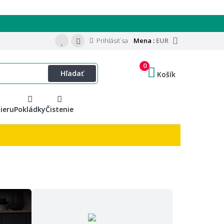
Prihlásiť sa
Mena :
EUR
0
Hľadať
Košík
ieru
Pokládky
Čistenie