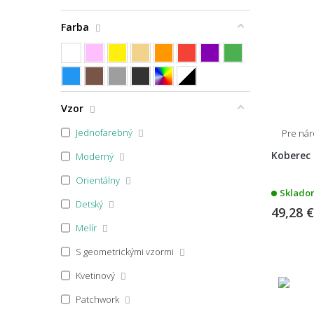
Farba
Špecifikácia farby
Vzor
Jednofarebný
Pre ná
Koberec 
Moderný
Orientálny
Skladom
Detský
49,28 
Melír
S geometrickými vzormi
Kvetinový
Patchwork