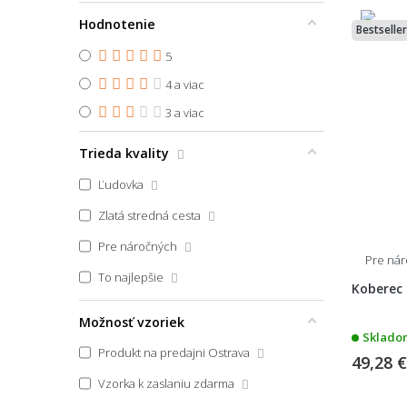
Hodnotenie
Bestseller
5
4 a viac
3 a viac
Trieda kvality
Ľudovka
Zlatá stredná cesta
Pre náročných
Pre ná
To najlepšie
Koberec 
Možnosť vzoriek
Skladom
Produkt na predajni Ostrava
49,28 
Vzorka k zaslaniu zdarma