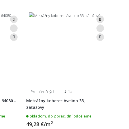
Pre náročných
5
1x
 64080 -
Metrážny koberec Avelino 33,
záťažový
eme
Skladom, do 2 prac. dní odošleme
2
49,28 €/m