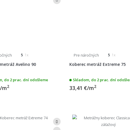
ročných
Pre náročných
5
1x
5
1x
metráž Avelino 90
Koberec metráž Extreme 75
, do 2 prac. dní odošleme
Skladom, do 2 prac. dní odošl
2
2
€/m
33,41 €/m