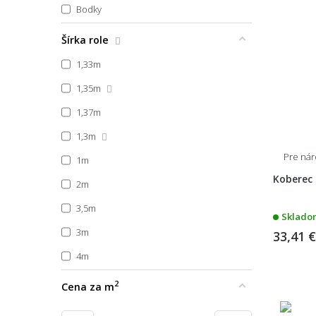
Bodky
Pruhovaný
Šírka role
Zvierací motív
1,33m
1,35m
Škandinávsky
1,37m
Boho
1,3m
Vidiecky
Pre ná
1m
Art Deco
Koberec
2m
Glamour
3,5m
Skladom
Japonský
3m
33,41 
Vintage
4m
5m
2
Cena za m
Na mieru, neúčtujeme odrezky