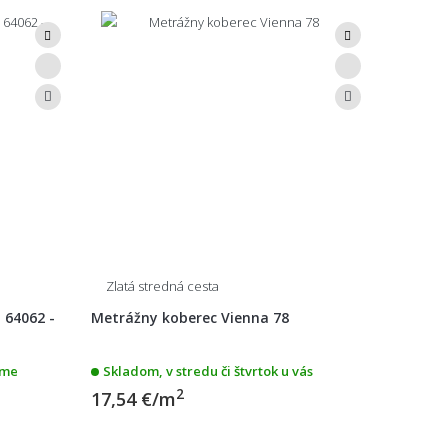
Zlatá stredná cesta
 64062 -
Metrážny koberec Vienna 78
eme
Skladom, v stredu či štvrtok u vás
2
17,54 €/m