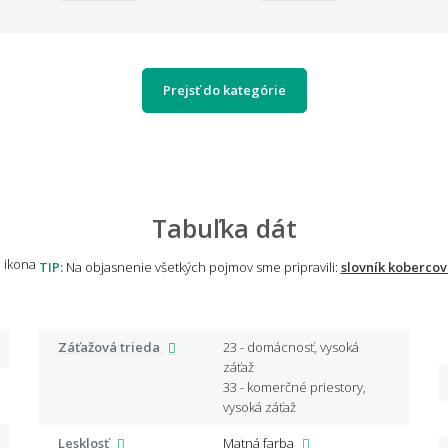
Prejsť do kategórie
Tabuľka dát
TIP:
Na objasnenie všetkých pojmov sme pripravili:
slovník kobercov
Záťažová trieda
23 - domácnosť, vysoká
záťaž
33 - komerčné priestory,
vysoká záťaž
Lesklosť
Matná farba