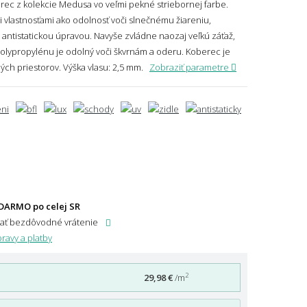
c z kolekcie Medusa vo veľmi pekné striebornej farbe.
 vlastnosťami ako odolnosť voči slnečnému žiareniu,
 antistatickou úpravou. Navyše zvládne naozaj veľkú záťaž,
 polypropylénu je odolný voči škvrnám a oderu. Koberec je
ých priestorov.
Výška vlasu: 2,5 mm.
Zobraziť parametre
DARMO po celej SR
dať bezdôvodné vrátenie
ravy a platby
2
29,98 €
/m