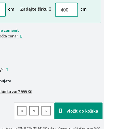
cm
Zadajte šírku
cm
ne zameniť
očíta cena?
™
u
bujete
kládku za:
7 999 Kč
Vložiť do košíka
 cm (norma STN P CEN/TS 14159), odporúčame pripočítať rezervu 5-10