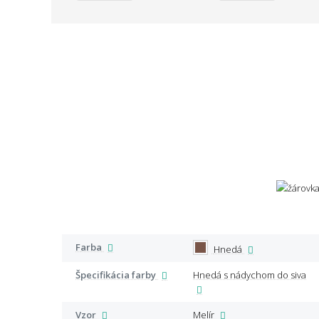
Farba
Hnedá
Špecifikácia farby
Hnedá s nádychom do siva
Vzor
Melír