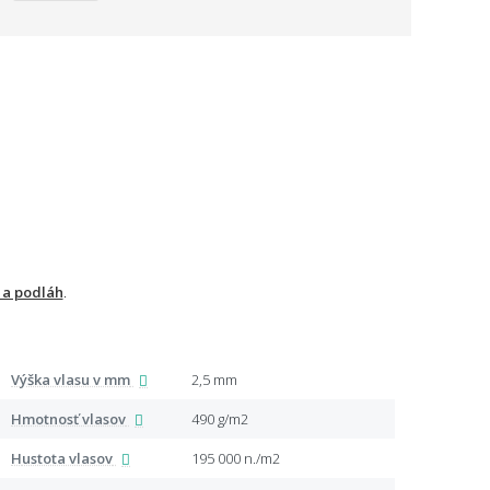
 a podláh
.
Výška vlasu v mm
2,5 mm
Špeci
Hmotnosť vlasov
490 g/m2
Mate
Hustota vlasov
195 000 n./m2
Typ v