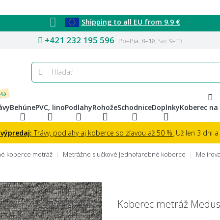
Shipping to all EU from 9.9 €
+421 232 195 596
Po–Pia: 8–18, So: 9–13
eta
ávy
Behúne
PVC, lino
Podlahy
Rohože
Schodnice
Doplnky
Koberec na
 výpredaj:
Trávy, podlahy aj koberce so zľavou až 50 %.
Už len 3 dni a 
é koberce metráž
Metrážne slučkové jednofarebné koberce
Melírov
Koberec metráž Medus