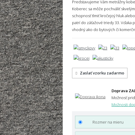
Predstavujeme Vám metrážny kobere
Koberec sa môže pochváliť skvelými
schopnosť tlmiť kročejoý hluk alebo
patrí do záťažové triedy 33. Vďaka
vhodný ako do bytových či komerčn
Zaslať vzorku zadarmo
Doprava ZA
Možnosť pri
Možnosti dop
Rozmer na mieru