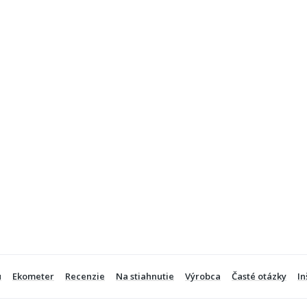
u
Ekometer
Recenzie
Na stiahnutie
Výrobca
Časté otázky
In