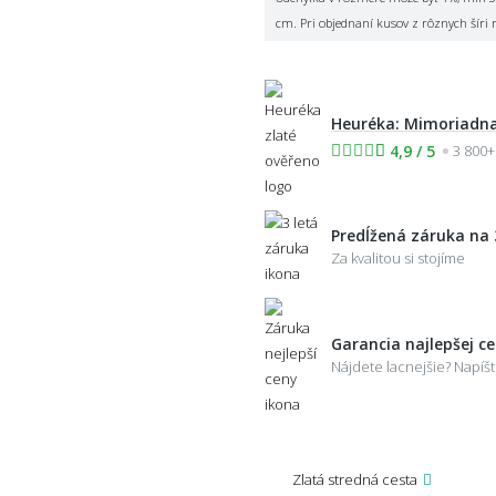
cm. Pri objednaní kusov z rôznych šíri 
Heuréka: Mimoriadna
4,9 / 5
3 800+
Predĺžená záruka na 
Za kvalitou si stojíme
Garancia najlepšej c
Nájdete lacnejšie? Napí
Zlatá stredná cesta