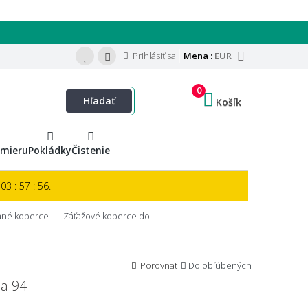
Prihlásiť sa
Mena :
EUR
0
Hľadať
Košík
 mieru
Pokládky
Čistenie
03 : 57 : 55.
ané koberce
Záťažové koberce do
Porovnat
Do obľúbených
a 94