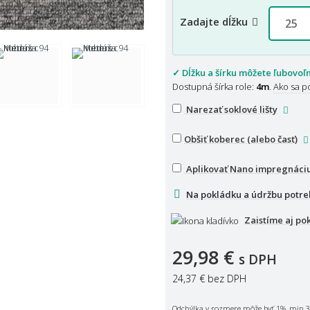
Zadajte dĺžku
✓ Dĺžku a šírku môžete ľubovoľ
Dostupná šírka role:
4m
.
Ako sa p
Narezať soklové lišty
Obšiť koberec (alebo časť)
Aplikovať Nano impregnáci
Na pokládku a údržbu potre
Zaistíme aj po
29,98 €
s DPH
24,37 €
bez DPH
Odchýlka v rozmere môže byť 1%, min 3