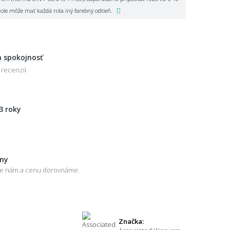
role môže mať každá rola iný farebný odtieň.
 spokojnosť
 recenzií
3 roky
eny
šte nám a cenu dorovnáme.
Značka: