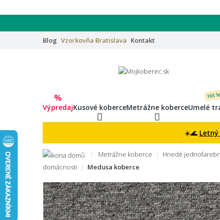
Blog
Vzorkovňa
Bratislava
Kontakt
Hit l
%
Výpredaj
Kusové koberce
Metrážne koberce
Umelé tr
☀️🌊
Letný
Metrážne koberce
Hnedé jednofarebn
domácnosti
Medusa koberce