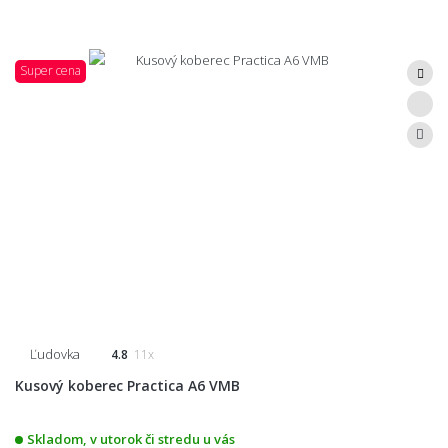
Super cena
Ľudovka
4.8
11x
Kusový koberec Practica A6 VMB
Skladom, v utorok či stredu u vás