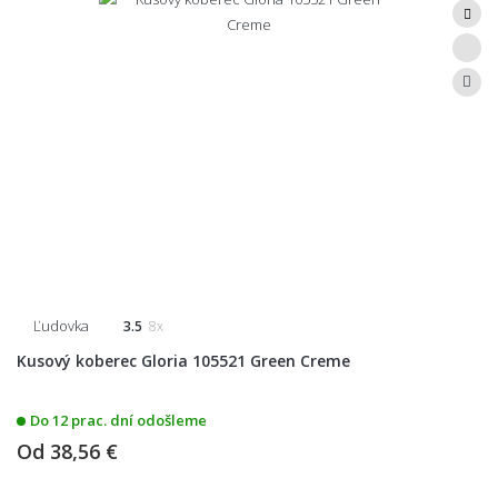
Ľudovka
3.5
8x
Kusový koberec Gloria 105521 Green Creme
Do 12 prac. dní odošleme
Od
38,56 €