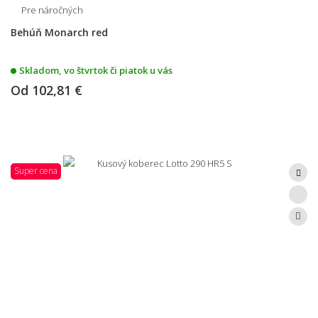
Pre náročných
Behúň Monarch red
Skladom, vo štvrtok či piatok u vás
Od
102,81 €
Super cena