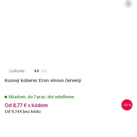
Ľudovka
4.6
30x
Kusový koberec Eton vínovo červený
Skladom, do 7 prac. dní odošleme
Od
8,77 €
s kódom
-10 %
Od
9,74 €
bez kódu