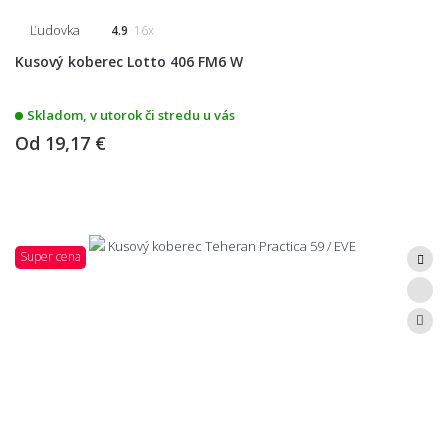
Ľudovka
4.9
16x
Kusový koberec Lotto 406 FM6 W
Skladom, v utorok či stredu u vás
Od
19,17 €
Super cena