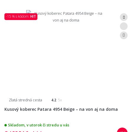
-15 % s kódom:
HIT
Zlatá stredná cesta
4.2
5x
Kusový koberec Patara 4954 Beige – na von aj na doma
Skladom, v utorok či stredu u vás