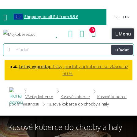
Shipping to all EU from 9.9 €
0
Blog
Vzorkovňa
Bratislava
Kontakt
Menu
Hľadať
☀️🌊
Letný výpredaj:
Trávy, podlahy aj koberce so zľavou až
50 %.
Všetky koberce
Kusové koberce
Kusové koberce
podľa miestnosti
Kusové koberce do chodby a haly
Kusové koberce do chodby a haly