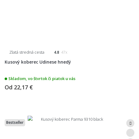
Zlatá stredná cesta
4.8
47x
Kusový koberec Udinese hnedý
Skladom, vo štvrtok či piatok u vás
Od
22,17 €
Bestseller