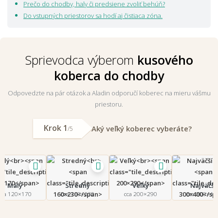
nahliadnuť do
kútika inšpirácie
, ktorý pre vás pripravila naša
Prečo do chodby, haly či predsiene zvoliť behúň?
dizajnérka.
Do vstupných priestorov sa hodí aj čistiaca zóna.
Sprievodca výberom
kusového
koberca do chodby
Odpovedzte na pár otázok a Aladin odporučí koberec na mieru vášmu
priestoru.
Krok 1
Aký veľký koberec vyberáte?
/5
Malý
Stredný
Veľký
Najväčší
cca 120×170
cca 160×230
cca 200×290
cca 300×40