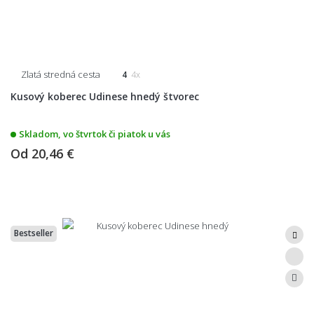
Zlatá stredná cesta
4
4x
Kusový koberec Udinese hnedý štvorec
Skladom, vo štvrtok či piatok u vás
Od
20,46 €
Bestseller