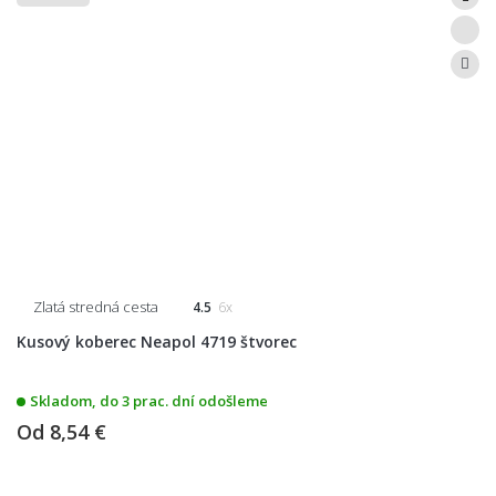
Zlatá stredná cesta
4.5
6x
Kusový koberec Neapol 4719 štvorec
Skladom, do 3 prac. dní odošleme
Od
8,54 €