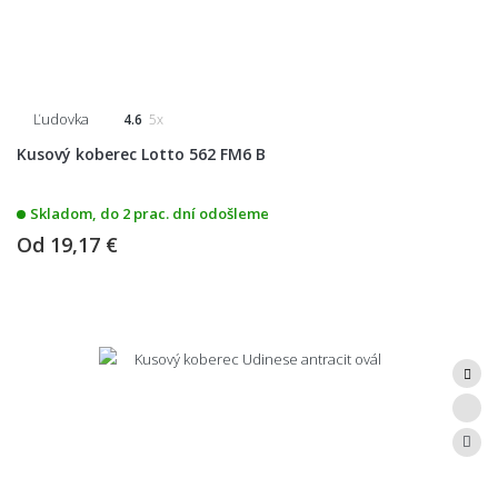
Ľudovka
4.6
5x
Kusový koberec Lotto 562 FM6 B
Skladom, do 2 prac. dní odošleme
Od
19,17 €