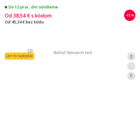
Do 12 prac. dní odošleme
Od
38,54 €
s kódom
-15 %
Od
45,34 €
bez kódu
Len to najlepšie