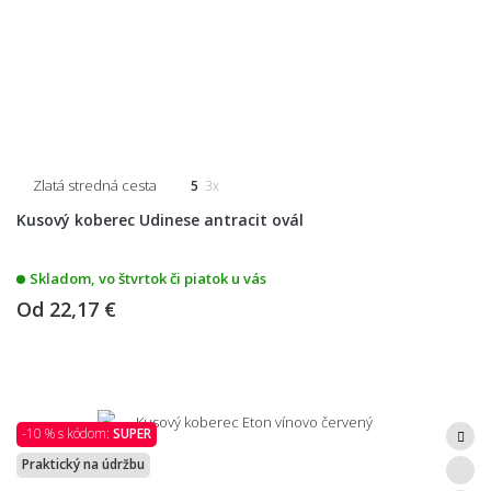
Zlatá stredná cesta
5
3x
Kusový koberec Udinese antracit ovál
Skladom, vo štvrtok či piatok u vás
Od
22,17 €
-10 % s kódom:
SUPER
Praktický na údržbu