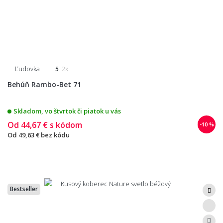
Ľudovka
5
2x
Behúň Rambo-Bet 71
Skladom, vo štvrtok či piatok u vás
Od
44,67 €
s kódom
-10 %
Od
49,63 €
bez kódu
Bestseller