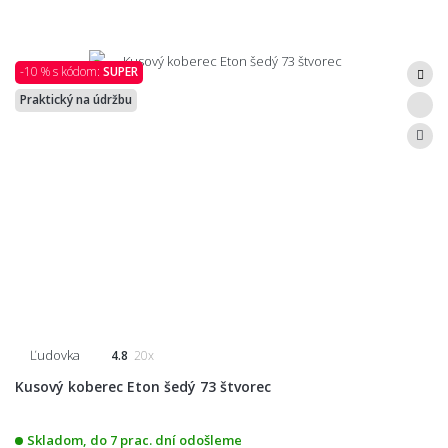
-10 % s kódom:
SUPER
Praktický na údržbu
Ľudovka
4.8
20x
Kusový koberec Eton šedý 73 štvorec
Skladom, do 7 prac. dní odošleme