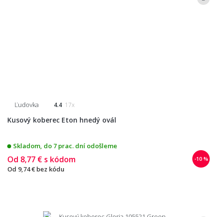
Ľudovka
4.4
17x
Kusový koberec Eton hnedý ovál
Skladom, do 7 prac. dní odošleme
Od
8,77 €
s kódom
-10 %
Od
9,74 €
bez kódu