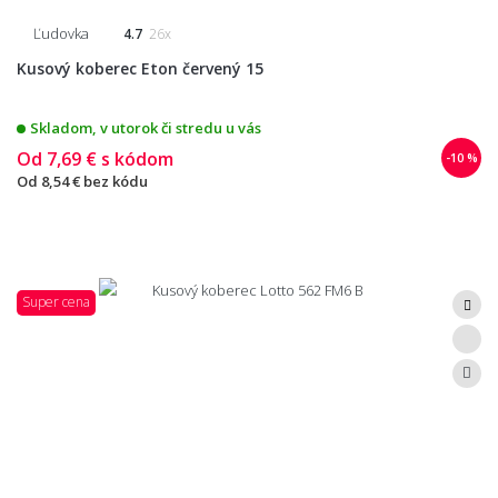
Ľudovka
4.7
26x
Kusový koberec Eton červený 15
Skladom, v utorok či stredu u vás
Od
7,69 €
s kódom
-10 %
Od
8,54 €
bez kódu
Super cena