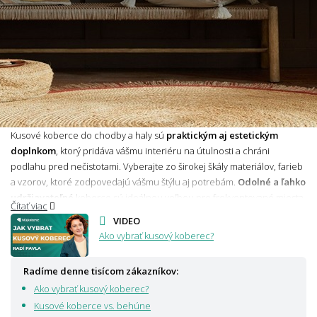
Kusové koberce do chodby a haly sú
praktickým aj estetickým
doplnkom
, ktorý pridáva vášmu interiéru na útulnosti a chráni
podlahu pred nečistotami. Vyberajte zo širokej škály materiálov, farieb
a vzorov, ktoré zodpovedajú vášmu štýlu aj potrebám.
Odolné a ľahko
udržiavateľné
koberce sú ideálnou voľbou pre frekventované miesta,
Čítať viac
zatiaľ čo
jemnejšie a dekoratívne kúsky
dodajú priestoru eleganciu.
VIDEO
Správne zvolený koberec do chodby alebo haly môže byť nielen
Ako vybrať kusový koberec?
praktický, ale aj pôsobivý dizajnový prvok.
Prečítajte si
ďalšie informácie o kusových kobercoch do chodby a haly
Radíme denne tisícom zákazníkov:
Ako vybrať kusový koberec?
Tip:
Pri výbere kusového koberca do chodby alebo haly môžete
Kusové koberce vs. behúne