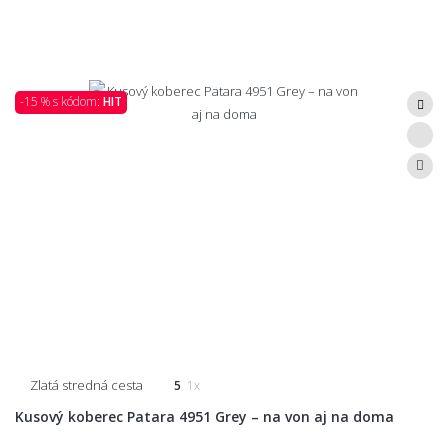
-15 % s kódom:
HIT
Zlatá stredná cesta
5
1x
Kusový koberec Patara 4951 Grey – na von aj na doma