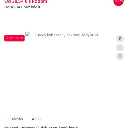
Od
38,54 €
s kódom
-15 %
Od
45,34 €
bez kódu
Super cena
Ľudovka
4.8
8x
Kusový koberec Quick step šedý kruh