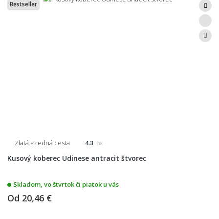
Bestseller
Zlatá stredná cesta
4.3
6x
Kusový koberec Udinese antracit štvorec
Skladom, vo štvrtok či piatok u vás
Od
20,46 €