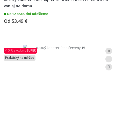
von aj na doma
Do 12 prac. dní odošleme
Od
53,49 €
-10 % s kódom:
SUPER
Praktický na údržbu