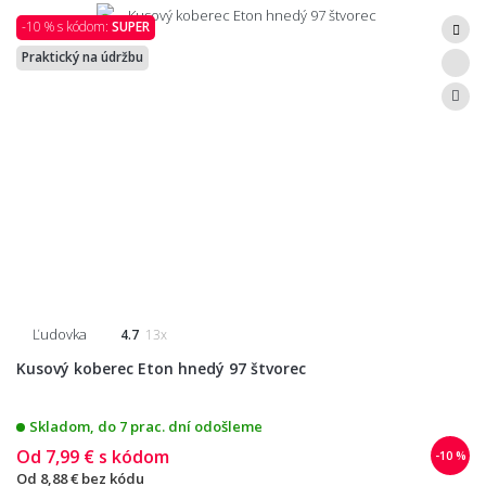
-10 % s kódom:
SUPER
Praktický na údržbu
Ľudovka
4.7
13x
Kusový koberec Eton hnedý 97 štvorec
Skladom, do 7 prac. dní odošleme
Od
7,99 €
s kódom
-10 %
Od
8,88 €
bez kódu