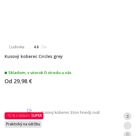
Ľudovka
4.6
26x
Kusový koberec Circles grey
Skladom, v utorok či stredu u vás
Od
29,98 €
-10 % s kódom:
SUPER
Praktický na údržbu