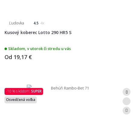
Ľudovka
4.5
4x
Kusový koberec Lotto 290 HR5 S
Skladom, v utorok či stredu u vás
Od
19,17 €
-10 % s kódom:
SUPER
Osvedčená voľba