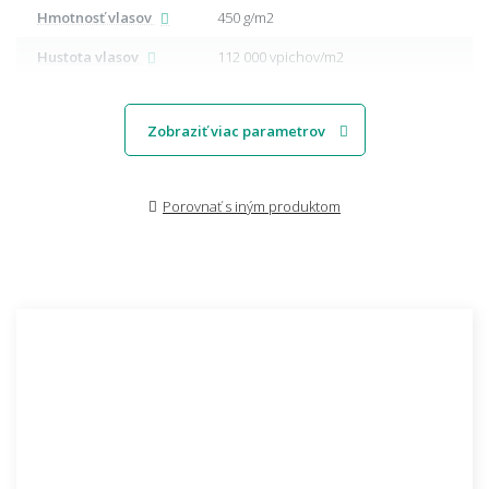
Hmotnosť vlasov
450 g/m2
Hustota vlasov
112 000 vpichov/m2
Zobraziť viac parametrov
Porovnať s iným produktom