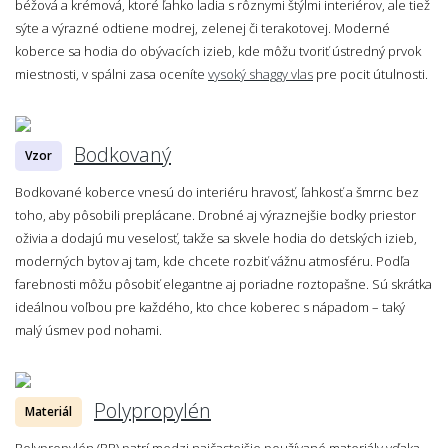
béžová a krémová, ktoré ľahko ladia s rôznymi štýlmi interiérov, ale tiež
sýte a výrazné odtiene modrej, zelenej či terakotovej. Moderné
koberce sa hodia do obývacích izieb, kde môžu tvoriť ústredný prvok
miestnosti, v spálni zasa oceníte
vysoký shaggy vlas
pre pocit útulnosti.
Bodkovaný
Vzor
Bodkované koberce vnesú do interiéru hravosť, ľahkosť a šmrnc bez
toho, aby pôsobili preplácane. Drobné aj výraznejšie bodky priestor
oživia a dodajú mu veselosť, takže sa skvele hodia do detských izieb,
moderných bytov aj tam, kde chcete rozbiť vážnu atmosféru. Podľa
farebnosti môžu pôsobiť elegantne aj poriadne roztopašne. Sú skrátka
ideálnou voľbou pre každého, kto chce koberec s nápadom – taký
malý úsmev pod nohami.
Polypropylén
Materiál
Polypropylén (PP) patrí medzi najčastejšie používané materiály vďaka