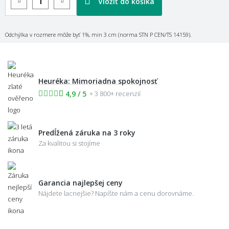
Vložiť do košíka
Odchýlka v rozmere môže byť 1%, min 3 cm (norma STN P CEN/TS 14159).
Heuréka: Mimoriadna spokojnosť
4,9 / 5
3 800+ recenzií
Predĺžená záruka na 3 roky
Za kvalitou si stojíme
Garancia najlepšej ceny
Nájdete lacnejšie? Napíšte nám a cenu dorovnáme.