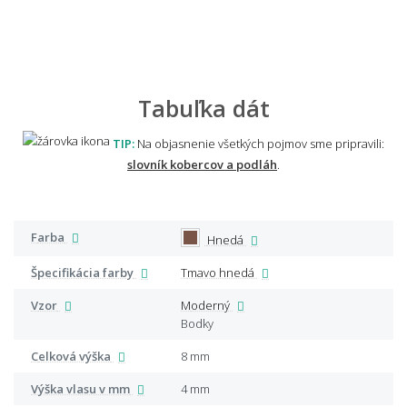
Tabuľka dát
TIP:
Na objasnenie všetkých pojmov sme pripravili:
slovník kobercov a podláh
.
Farba
Hnedá
Špecifikácia farby
Tmavo hnedá
Vzor
Moderný
Bodky
Celková výška
8 mm
Výška vlasu v mm
4 mm