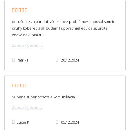
doručenie za pár dní, všetko bez problémov. kupoval som tu
druhý koberec a ak budem kupovať niekedy ďalší, určite
znova nakúpim tu
Zobraziť pôvodný
Patrik P
20.12.2024
Super a super ochota a komunikácia
Zobraziť pôvodný
Lucie K
05.12.2024