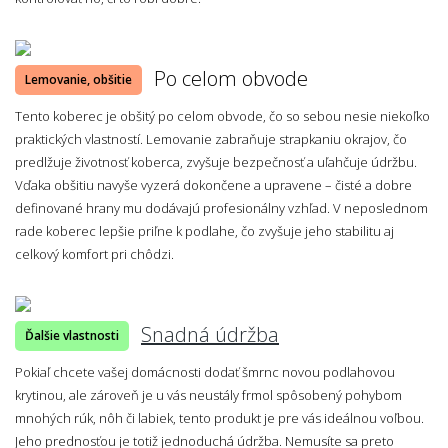
Po celom obvode
Lemovanie, obšitie
Tento koberec je obšitý po celom obvode, čo so sebou nesie niekoľko
praktických vlastností. Lemovanie zabraňuje strapkaniu okrajov, čo
predlžuje životnosť koberca, zvyšuje bezpečnosť a uľahčuje údržbu.
Vďaka obšitiu navyše vyzerá dokončene a upravene – čisté a dobre
definované hrany mu dodávajú profesionálny vzhľad. V neposlednom
rade koberec lepšie priľne k podlahe, čo zvyšuje jeho stabilitu aj
celkový komfort pri chôdzi.
Snadná údržba
Ďalšie vlastnosti
Pokiaľ chcete vašej domácnosti dodať šmrnc novou podlahovou
krytinou, ale zároveň je u vás neustály frmol spôsobený pohybom
mnohých rúk, nôh či labiek, tento produkt je pre vás ideálnou voľbou.
Jeho prednosťou je totiž jednoduchá údržba. Nemusíte sa preto