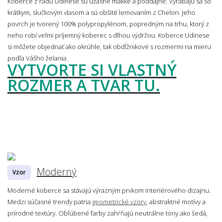
Koberce z radu Udinese sú úžasne mäkké a poddajné. Vyrábajú sa so
krátkym, slučkovým vlasom a sú obšité lemovaním z Chelon. Jeho
povrch je tvorený 100% polypropylénom, popredným na trhu, ktorý z
neho robí veľmi príjemný koberec s dlhou výdržou. Koberce Udinese
si môžete objednať ako okrúhle, tak obdĺžnikové s rozmermi na mieru
podľa Vášho želania.
VYTVORTE SI VLASTNÝ
ROZMER A TVAR TU.
Moderný
Vzor
Moderné koberce sa stávajú výrazným prvkom interiérového dizajnu.
Medzi súčasné trendy patria
geometrické vzory
, abstraktné motívy a
prírodné textúry. Obľúbené farby zahŕňajú neutrálne tóny ako šedá,