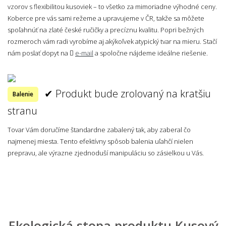
vzorov s flexibilitou kusoviek – to všetko za mimoriadne výhodné ceny.
Koberce pre vás sami režeme a upravujeme v ČR, takže sa môžete
spoľahnúť na zlaté české ručičky a precíznu kvalitu. Popri bežných
rozmeroch vám radi vyrobíme aj akýkoľvek atypický tvar na mieru. Stačí
nám poslať dopyt na
e-mail
a spoločne nájdeme ideálne riešenie.
✔ Produkt bude zrolovaný na kratšiu
Balenie
stranu
Tovar Vám doručíme štandardne zabalený tak, aby zaberal čo
najmenej miesta. Tento efektívny spôsob balenia uľahčí nielen
prepravu, ale výrazne zjednoduší manipuláciu so zásielkou u Vás.
Ekologická stopa produktu Kusový