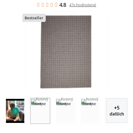
4.8
47x hodnotené
Bestseller
+
5
ďalších