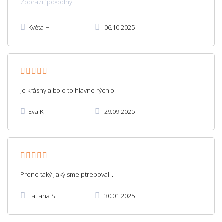
Zobraziť pôvodný
Květa H
06.10.2025
Je krásny a bolo to hlavne rýchlo.
Eva K
29.09.2025
Prene taký , aký sme ptrebovali .
Tatiana S
30.01.2025