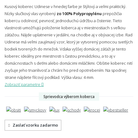
Kusový koberec Udinese v hnedej farbe je štýlový a veľmi praktický.
Nízky slučkový vlas vyrobený
zo 100% Polypropylénu
prepožičia
kobercu odolnosť, pevnosť, jednoduchú údržbu a čistenie. Tieto
vlastnosti umožňujú položenie koberca aj v miestnostiach s veľkou
záťažou. Nájde uplatnenie v jedálni, na chodbe aj v obývacej izbe. Rad
Udinese má veľmi zaujímavý vzor, ktorý je vytvorený pomocou svetlých
bodiek tvorených do mriežok. Vďaka vyššej domácej záťaži je tento
koberec ideálny pre miestnosti s častou prevádzkou, a to aj v
domácnostiach s deťmi alebo domácimi miláčikmi. Obšitie koberec nití
zvyšuje jeho trvanlivosť a chráni ho pred opotrebením. Na spodnej
strane nájdete filcový podklad.
Výška vlasu: 4 mm.
Zobraziť parametre
Sprievodca výberom koberca
Zaslať vzorku zadarmo