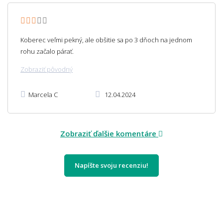
Koberec veľmi pekný, ale obšitie sa po 3 dňoch na jednom
rohu začalo párať.
Zobraziť pôvodný
Marcela C
12.04.2024
Zobraziť ďalšie komentáre
Napíšte svoju recenziu!