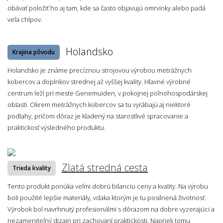
obávať položiť ho aj tam, kde sa často objavujú omrvinky alebo padá
veľa chlpov.
Holandsko
Krajina pôvodu
Holandsko je známe precíznou strojovou výrobou metrážnych
kobercov a doplnkov strednej až vyššej kvality. Hlavné výrobné
centrum leží pri meste Genemuiden, v pokojnej poľnohospodárskej
oblasti. Okrem metrážnych kobercov sa tu vyrábajú aj niektoré
podlahy, pričom dôraz je kladený na starostlivé spracovanie a
praktickosť výsledného produktu.
Zlatá stredná cesta
Trieda kvality
Tento produkt ponúka veľmi dobrú bilanciu ceny a kvality. Na výrobu
boli použité lepšie materiály, vďaka ktorým je tu posilnená životnosť.
Výrobok bol navrhnutý profesionálmi s dôrazom na dobre vyzerajúci a
nezameniteľný dizajn pri zachovaní praktickosti. Napriek tomu