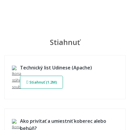
Stiahnuť
Technický list Udinese (Apache)
Stiahnuť (1.2M)
Ako privítať a umiestniť koberec alebo
behúň?