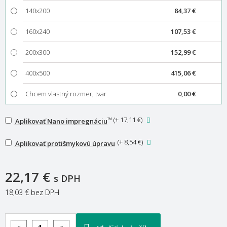
140x200
84,37 €
160x240
107,53 €
200x300
152,99 €
400x500
415,06 €
Chcem vlastný rozmer, tvar
0,00 €
™
(
+ 17,11 €
)
Aplikovať Nano impregnáciu
(
+ 8,54 €
)
Aplikovať protišmykovú úpravu
22,17 €
s DPH
18,03 €
bez DPH