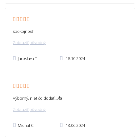
spokojnosť
Zobraziť pôvodný
Jaroslava T
18.10.2024
Výborný, niet čo dodať…,👍
Zobraziť pôvodný
Michal C
13.06.2024