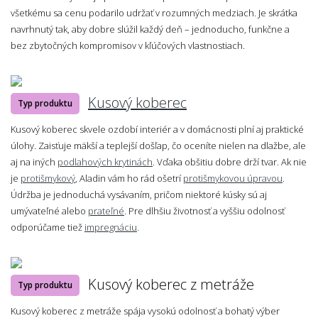
všetkému sa cenu podarilo udržať v rozumných medziach. Je skrátka
navrhnutý tak, aby dobre slúžil každý deň – jednoducho, funkčne a
bez zbytočných kompromisov v kľúčových vlastnostiach.
Kusový koberec
Typ produktu
Kusový koberec skvele ozdobí interiér a v domácnosti plní aj praktické
úlohy. Zaisťuje mäkší a teplejší došľap, čo oceníte nielen na dlažbe, ale
aj na iných
podlahových krytinách
. Vďaka obšitiu dobre drží tvar. Ak nie
je
protišmykový
, Aladin vám ho rád ošetrí
protišmykovou úpravou
.
Údržba je jednoduchá vysávaním, pričom niektoré kúsky sú aj
umývateľné alebo
prateľné
. Pre dlhšiu životnosť a vyššiu odolnosť
odporúčame tiež
impregnáciu
.
Kusový koberec z metráže
Typ produktu
Kusový koberec z metráže spája vysokú odolnosť a bohatý výber