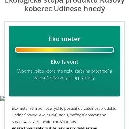
koberec Udinese hnedý
Eko meter
Eko favorit
Výborná voľba, ktorá má nízku záťaž na prostredí a
zároveň dáva zmysel aj prakticky.
Eko meter vám pomôže rýchlo posúdiť udržateľnosť produktu.
Hodnotí pôvod, ekologickú stopu, možnosť opätovného
spracovania a zdravotnú nezávadnosť.
Vďaka tomu ľahko zistíte, aký je produkt šetrný.