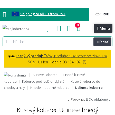
Shipping to all EU from 9.9 €
0
Blog
Vzorkovňa
Bratislava
Kontakt
Menu
Hľadať
☀️🌊
Letný výpredaj:
Trávy, podlahy aj koberce so zľavou až
⏰
50 %.
Už len 1 deň a 08 : 54 : 01.
Kusové koberce
Hnedé kusové
koberce
Koberce pod jedálenský stôl
Kusové koberce do
chodby a haly
Hnedé moderné koberce
Udinese koberce
Porovnat
Do obľúbených
Kusový koberec Udinese hnedý