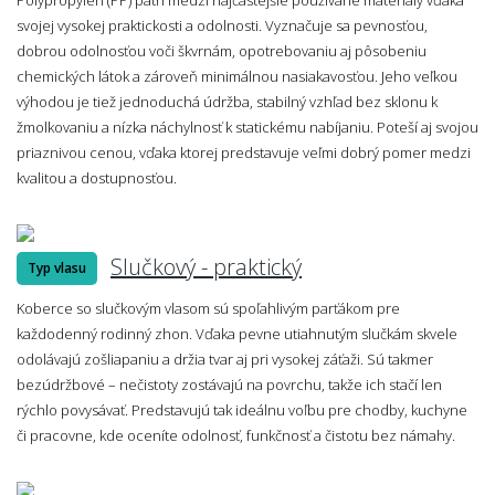
svojej vysokej praktickosti a odolnosti. Vyznačuje sa pevnosťou,
dobrou odolnosťou voči škvrnám, opotrebovaniu aj pôsobeniu
chemických látok a zároveň minimálnou nasiakavosťou. Jeho veľkou
výhodou je tiež jednoduchá údržba, stabilný vzhľad bez sklonu k
žmolkovaniu a nízka náchylnosť k statickému nabíjaniu. Poteší aj svojou
priaznivou cenou, vďaka ktorej predstavuje veľmi dobrý pomer medzi
kvalitou a dostupnosťou.
Slučkový - praktický
Typ vlasu
Koberce so slučkovým vlasom sú spoľahlivým parťákom pre
každodenný rodinný zhon. Vďaka pevne utiahnutým slučkám skvele
odolávajú zošliapaniu a držia tvar aj pri vysokej záťaži. Sú takmer
bezúdržbové – nečistoty zostávajú na povrchu, takže ich stačí len
rýchlo povysávať. Predstavujú tak ideálnu voľbu pre chodby, kuchyne
či pracovne, kde oceníte odolnosť, funkčnosť a čistotu bez námahy.