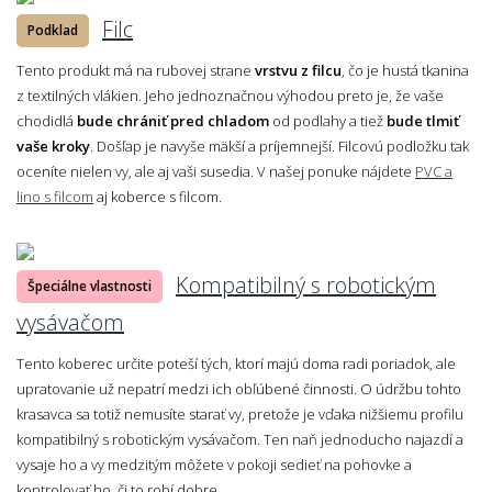
Filc
Podklad
Tento produkt má na rubovej strane
vrstvu z filcu
, čo je hustá tkanina
z textilných vlákien. Jeho jednoznačnou výhodou preto je, že vaše
chodidlá
bude chrániť pred chladom
od podlahy a tiež
bude tlmiť
vaše kroky
. Došľap je navyše mäkší a príjemnejší. Filcovú podložku tak
oceníte nielen vy, ale aj vaši susedia. V našej ponuke nájdete
PVC a
lino s filcom
aj koberce s filcom.
Kompatibilný s robotickým
Špeciálne vlastnosti
vysávačom
Tento koberec určite poteší tých, ktorí majú doma radi poriadok, ale
upratovanie už nepatrí medzi ich obľúbené činnosti. O údržbu tohto
krasavca sa totiž nemusíte starať vy, pretože je vďaka nižšiemu profilu
kompatibilný s robotickým vysávačom. Ten naň jednoducho najazdí a
vysaje ho a vy medzitým môžete v pokoji sedieť na pohovke a
kontrolovať ho, či to robí dobre.