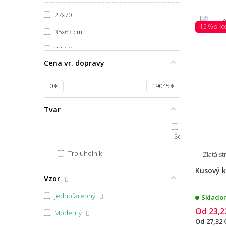
27x70
-15 % s k
35x63 cm
38x50 cm
Cena vr. dopravy
39x58
39x80
0
€
19045
€
40x40
Tvar
40x44
50x40
Šesťuholník
40x60 půlkruh
Trojuholník
Zlatá s
40x60x1,7
Kusový k
Vzor
40x60
Jednofarebný
Skladom
40x70
Od
23,2
Moderný
40x80
Od
27,32 