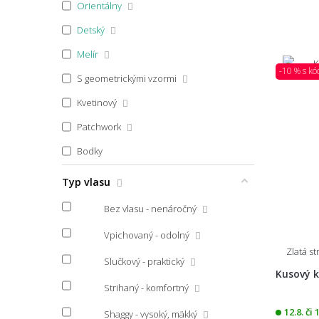
Orientálny
100x40
Detský
45x40
Melír
45x45
-10 % s k
S geometrickými vzormi
45x64
Kvetinový
45x65
Patchwork
45x67
Bodky
45x70
Pruhovaný
Typ vlasu
45x70 půlkruh
Zvierací motív
Bez vlasu - nenáročný
45x75
45x75 půlkruh
Vpichovaný - odolný
Škandinávsky
Zlatá s
45x140
Slučkový - praktický
Boho
Kusový 
45x150
Strihaný - komfortný
Vidiecky
46x61
12.8. či 
Shaggy - vysoký, mäkký