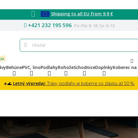
Shipping to all EU from 9.9 €
+421 232 195 596
Po–Pia: 8–18, So: 9–13
eta
ávy
Behúne
PVC, lino
Podlahy
Rohože
Schodnice
Doplnky
Koberec na
☀️🌊
Letný výpredaj:
Trávy, podlahy aj koberce so zľavou až 50 %.