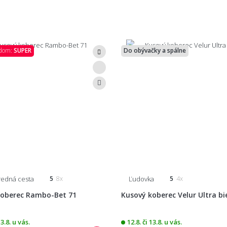
ódom:
SUPER
Do obývačky a spálne
tredná cesta
Ľudovka
5
8x
5
4x
koberec Rambo-Bet 71
Kusový koberec Velur Ultra bi
13.8. u vás.
12.8. či 13.8. u vás.