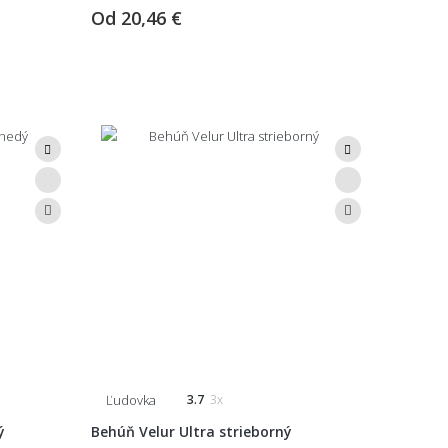
Od
20,46 €
Ľudovka
3.7
3x
ý
Behúň Velur Ultra strieborný