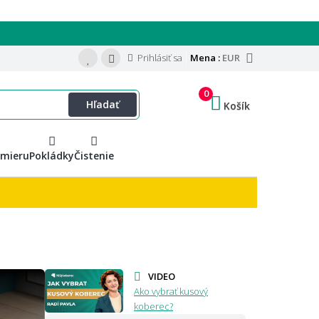
Prihlásiť sa
Mena :
EUR
0
Hľadať
Košík
 mieru
Pokládky
Čistenie
VIDEO
Ako vybrať kusový
koberec?