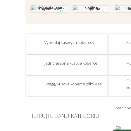
Obývacia izba
Spálňa
Ku
Výpredaj kusových kobercov
Ku
Jednofarebné kusové koberce
Mo
Ob
Shaggy kusové koberce (dlhý vlas)
ko
Zoradiť p
FILTRUJTE DANÚ KATEGÓRIU