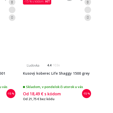
-15 % s kódom:
HIT
Ľudovka
4.4
103x
501
Kusový koberec Life Shaggy 1500 grey
u vás
Skladom, v pondelok či utorok u vás
Od
18,49 €
s kódom
-15 %
-15 %
Od
21,75 €
bez kódu