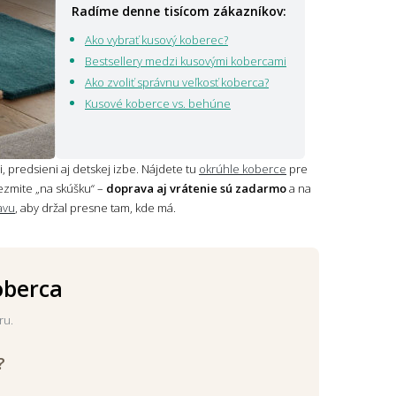
Radíme denne tisícom zákazníkov:
Ako vybrať kusový koberec?
Bestsellery medzi kusovými kobercami
Ako zvoliť správnu veľkosť koberca?
Kusové koberce vs. behúne
, predsieni aj detskej izbe. Nájdete tu
okrúhle koberce
pre
ezmite „na skúšku“ –
doprava aj vrátenie sú zadarmo
a na
avu
, aby držal presne tam, kde má.
oberca
ru.
?