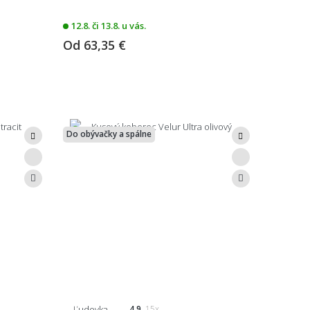
12.8. či 13.8. u vás.
Od
63,35 €
Do obývačky a spálne
Ľudovka
4.9
15x