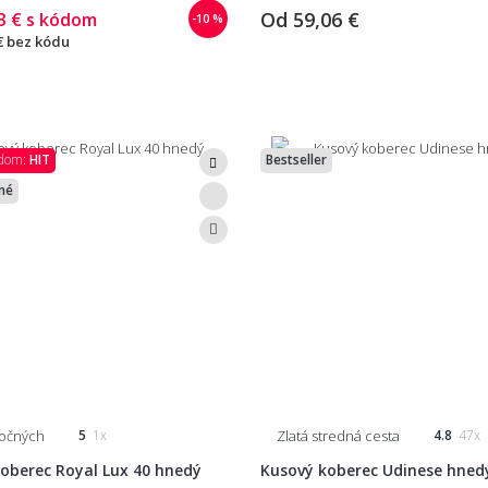
Od
59,06 €
3 €
s kódom
-10 %
€
bez kódu
ódom:
HIT
Bestseller
né
ročných
Zlatá stredná cesta
5
1x
4.8
47x
oberec Royal Lux 40 hnedý
Kusový koberec Udinese hned