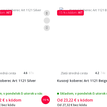
ódom:
HIT
-15 % s kódom:
HIT
tredná cesta
Zlatá stredná cesta
4.6
87x
4.2
74x
oberec Art 1121 Silver
Kusový koberec Art 1121 Beig
, v pondelok či utorok u vás
Skladom, v pondelok či utorok 
2 €
s kódom
Od
23,22 €
s kódom
-15 %
€
bez kódu
Od
27,32 €
bez kódu