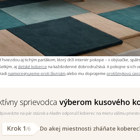
ť hviezdou aj tichým parťákom, ktorý drží interiér pokope – v obývačke, spálni
všetkým, aj
detské koberce
na každodenné dobrodružstvá. A pokojne si ich v
 radi
naimpregnujeme proti škvrnám
alebo mu doprajeme
protišmykovú úpr
ktívny sprievodca
výberom kusového k
povedzte na pár otázok a Aladin odporučí koberec na mieru vášmu priesto
Krok 1
Do akej miestnosti zháňate koberec
/6