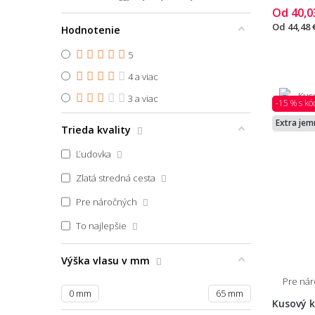
Art Deco
Od
40,0
47x140
Glamour
Od
44,48 
Hodnotenie
48x75
Japonský
5
48x76
Vintage
4 a viac
50x45
3 a viac
-15 % s k
50x50
Extra jem
Trieda kvality
50x50 (priemer) kruh
Ľudovka
50x70
Zlatá stredná cesta
50x75 polkruh
Pre náročných
75x50
To najlepšie
50x76
50x80
Výška vlasu v mm
50x80x2,2
Pre ná
0
mm
65
mm
50x150
Kusový k