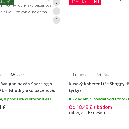
od bazén
-15 % s kódom:
HIT
a
Ľudovka
4.6
204x
4.6
72x
áva pod bazén Sporting s
Kusový koberec Life Shaggy 1
RUH (vhodný ako bazénová...
tyrkys
, v pondelok či utorok u vás
Skladom, v pondelok či utorok 
4 €
Od
18,49 €
s kódom
Od
21,75 €
bez kódu