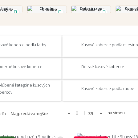
chyňa
Chodba
Detská izba
Kancel
sové koberce podľa farby
Kusové koberce podľa miestnos
derné kusové koberce
Detské kusové koberce
ľúbené kategórie kusových
Kusové koberce podľa radov
bercov
|
na stranu
odľa