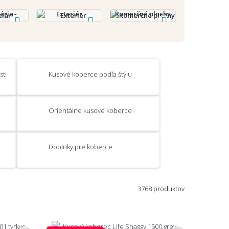
ária
Exteriér
Komerčné plochy
ti
Kusové koberce podľa štýlu
Orientálne kusové koberce
Doplnky pre koberce
3768 produktov