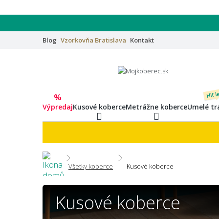
Blog
Vzorkovňa
Bratislava
Kontakt
Hit l
%
Výpredaj
Kusové koberce
Metrážne koberce
Umelé tr
Všetky koberce
Kusové koberce
Kusové koberce