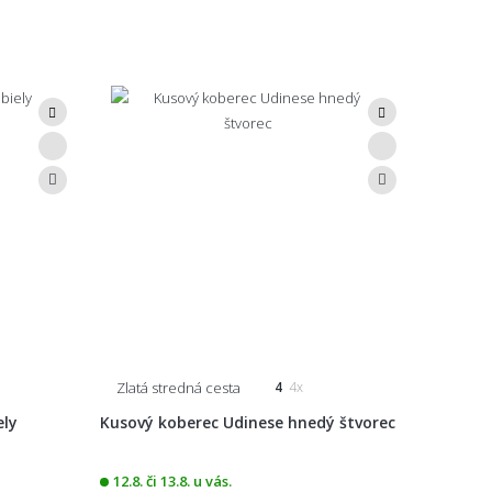
Zlatá stredná cesta
4
4x
ely
Kusový koberec Udinese hnedý štvorec
12.8. či 13.8. u vás.