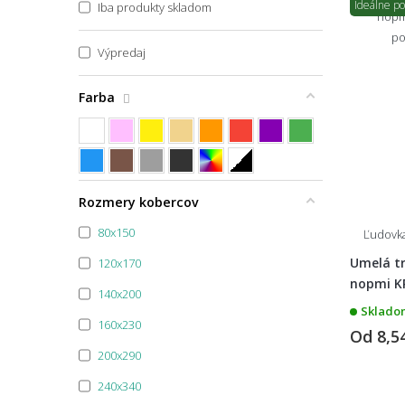
Ideálne p
Iba produkty skladom
Výpredaj
Farba
Špecifikácia farby
Rozmery kobercov
80x150
Ľudovk
Umelá tr
120x170
nopmi K
140x200
Skladom
160x230
Od
8,5
200x290
240x340