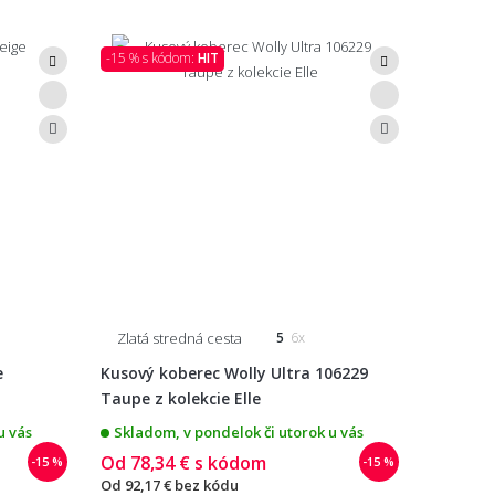
-15 % s kódom:
HIT
Zlatá stredná cesta
5
6x
e
Kusový koberec Wolly Ultra 106229
Taupe z kolekcie Elle
u vás
Skladom, v pondelok či utorok u vás
Od
78,34 €
s kódom
-15 %
-15 %
Od
92,17 €
bez kódu