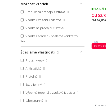
50x170
Možnosť vzoriek
12.8. či 
50x200
Produkt na predajni Ostrava
Od
52,7
50,3x50,3
Vzorka k zaslaniu zdarma
Od
62,06 
51x66
Vzorka na predajni Ostrava
52x30
Vzorka zadarmo - pošleme konkrétny
vzor
54x54
-15 % s k
55x85
Špeciálne vlastnosti
55x85 tvar kožušiny
Protišmykový
55x90
Antistatický
55x100
Prateľný
55x170
Extra jemný
57x57 (priemer) kruh
Výborná tepelná a zvuková izolácia
57x90
Obojstranný
Ľudovk