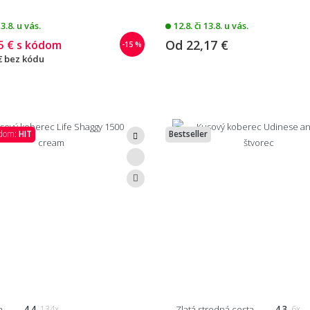
13.8. u vás.
12.8. či 13.8. u vás.
Od
22,17 €
5 €
s kódom
-15 %
€
bez kódu
ódom:
HIT
Bestseller
a
Zlatá stredná cesta
4.4
134x
4.3
6x