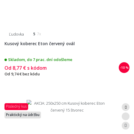
Ľudovka
5
7x
Kusový koberec Eton červený ovál
Skladom, do 7 prac. dní odošleme
Od
8,77 €
s kódom
-10 %
Od
9,74 €
bez kódu
Posledný kus
Praktický na údržbu