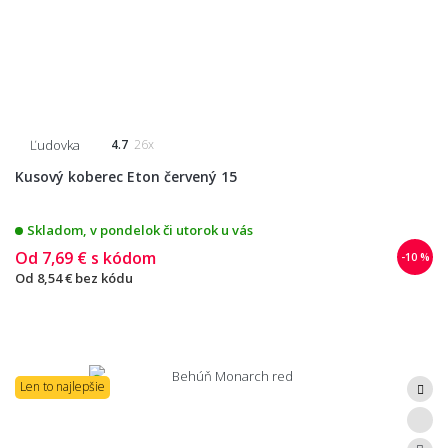
Ľudovka
4.7
26x
Kusový koberec Eton červený 15
Skladom, v pondelok či utorok u vás
Od
7,69 €
s kódom
-10 %
Od
8,54 €
bez kódu
Len to najlepšie