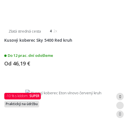
Zlatá stredná cesta
4
2x
Kusový koberec Sky 5400 Red kruh
Do 12 prac. dní odošleme
Od
46,19 €
-10 % s kódom:
SUPER
Praktický na údržbu