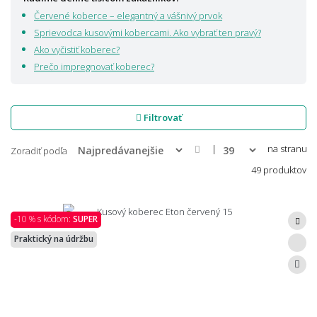
harmónie, vkusu a útulnej atmosféry.
Červené koberce – elegantný a vášnivý prvok
Sprievodca kusovými kobercami. Ako vybrať ten pravý?
Ako vyčistiť koberec?
Prečo impregnovať koberec?
Filtrovať
|
na stranu
Zoradiť podľa
49 produktov
-10 % s kódom:
SUPER
Praktický na údržbu