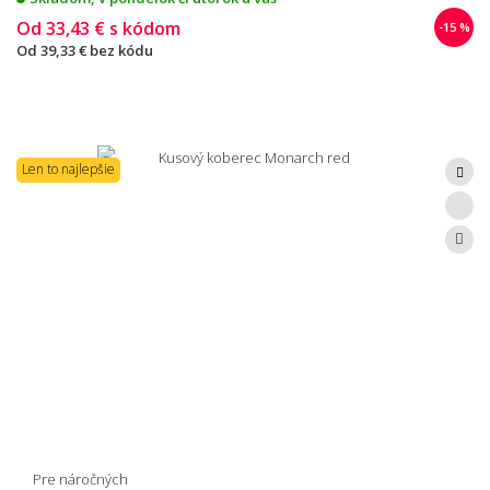
Od
33,43 €
s kódom
-15 %
Od
39,33 €
bez kódu
Len to najlepšie
Pre náročných