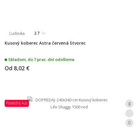
Ľudovka
2.7
3x
Kusový koberec Astra červená štvorec
Skladom, do 7 prac. dní odošleme
Od
8,02 €
Posledný kus