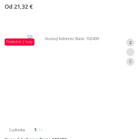
Od
21,32 €
Posledné 2 kusy
Ľudovka
5
1x