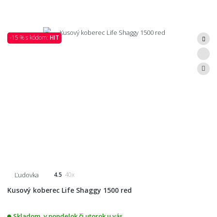
-15 % s kódom:
HIT
Ľudovka
4.5
40x
Kusový koberec Life Shaggy 1500 red
Skladom, v pondelok či utorok u vás