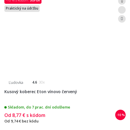
-10 % s kódom:
SUPER
Praktický na údržbu
Ľudovka
4.6
30x
Kusový koberec Eton vínovo červený
Skladom, do 7 prac. dní odošleme
Od
8,77 €
s kódom
-10 %
Od
9,74 €
bez kódu