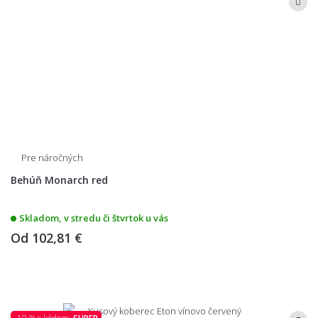
Pre náročných
Behúň Monarch red
Skladom, v stredu či štvrtok u vás
Od
102,81 €