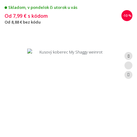
Skladom, v pondelok či utorok u vás
Od
7,99 €
s kódom
-10 %
Od
8,88 €
bez kódu