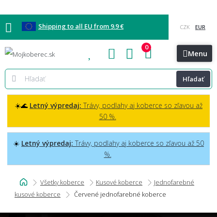
Shipping to all EU from 9.9 €
0
Blog
Vzorkovňa
Bratislava
Kontakt
Menu
Hľadať
☀️🌊
Letný výpredaj:
Trávy, podlahy aj koberce so zľavou až
50 %.
☀️
Letný výpredaj:
Trávy, podlahy aj koberce so zľavou až 50
%.
Všetky koberce
Kusové koberce
Jednofarebné
kusové koberce
Červené jednofarebné koberce