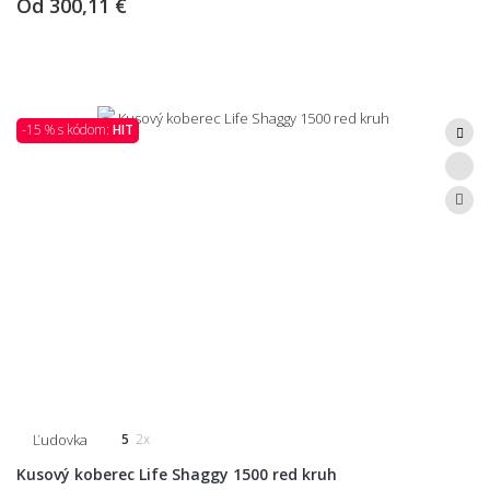
Od
300,11 €
-15 % s kódom:
HIT
Ľudovka
5
2x
Kusový koberec Life Shaggy 1500 red kruh