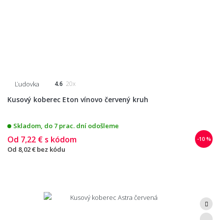
Ľudovka
4.6
20x
Kusový koberec Eton vínovo červený kruh
Skladom, do 7 prac. dní odošleme
Od
7,22 €
s kódom
-10 %
Od
8,02 €
bez kódu