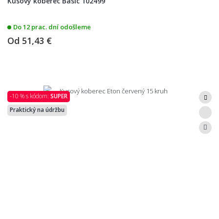
Kusový koberec Basic 102499
Do 12 prac. dní odošleme
Od
51,43 €
-10 % s kódom:
SUPER
Praktický na údržbu