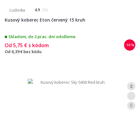
Ľudovka
4.9
23x
Kusový koberec Eton červený 15 kruh
Skladom, do 2 prac. dní odošleme
Od
5,75 €
s kódom
-10 %
Od
6,39 €
bez kódu