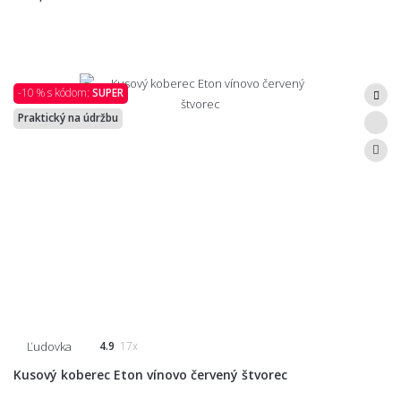
-10 % s kódom:
SUPER
Praktický na údržbu
Ľudovka
4.9
17x
Kusový koberec Eton vínovo červený štvorec