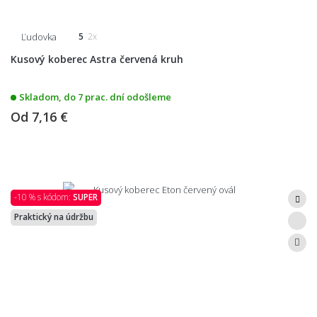
Ľudovka
5
2x
Kusový koberec Astra červená kruh
Skladom, do 7 prac. dní odošleme
Od
7,16 €
-10 % s kódom:
SUPER
Praktický na údržbu