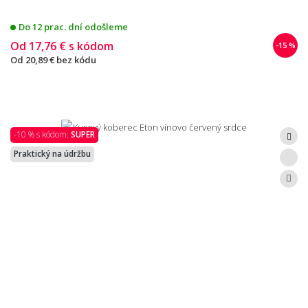
Do 12 prac. dní odošleme
Od
17,76 €
s kódom
-15 %
Od
20,89 €
bez kódu
-10 % s kódom:
SUPER
Praktický na údržbu