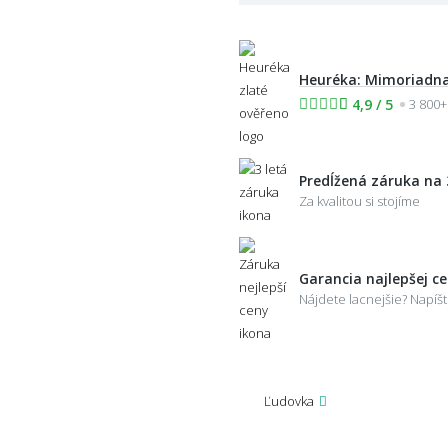
Heuréka: Mimoriadna
4,9 / 5
3 800+
Predĺžená záruka na 
Za kvalitou si stojíme
Garancia najlepšej c
Nájdete lacnejšie? Napí
Ľudovka