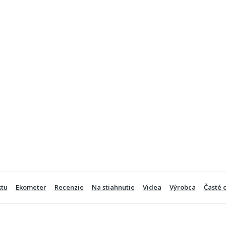
ktu
Ekometer
Recenzie
Na stiahnutie
Videa
Výrobca
Časté 