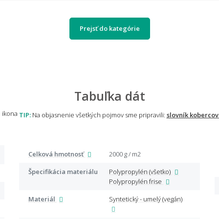
Prejsť do kategórie
Tabuľka dát
TIP:
Na objasnenie všetkých pojmov sme pripravili:
slovník kobercov
Celková hmotnosť
2000 g / m2
Špecifikácia materiálu
Polypropylén (všetko)
Polypropylén frise
Materiál
Syntetický - umelý (vegán)