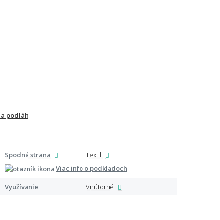
 a podláh
.
Spodná strana
Textil
Špeci
Viac info o podkladoch
Využívanie
Vnútorné
Certi