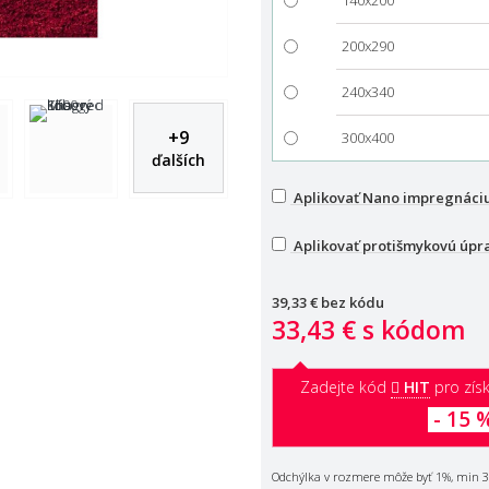
200x290
240x340
+
9
300x400
ďalších
Aplikovať Nano impregnáci
Aplikovať protišmykovú úpr
39,33 €
bez kódu
33,43 €
s kódom
Zadejte kód
HIT
pro získ
- 15 
Odchýlka v rozmere môže byť 1%, min 3