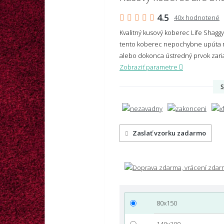
4.5
40x hodnotené
Kvalitný kusový koberec Life Shag
tento koberec nepochybne upúta n
alebo dokonca ústredný prvok zari
Zobraziť parametre
S
Zaslať vzorku zadarmo
80x150
140x200