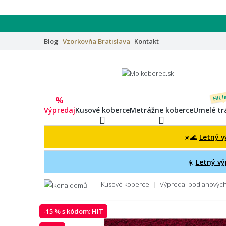
Blog
Vzorkovňa
Bratislava
Kontakt
Hit l
%
Výpredaj
Kusové koberce
Metrážne koberce
Umelé tr
☀️🌊
Letný v
☀️
Letný vý
Kusové koberce
Výpredaj podlahových 
-15 % s kódom:
HIT