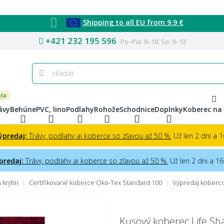
Shipping to all EU from 9.9 €
+421 232 195 596
Po–Pia: 8–18, So: 9–13
eta
ávy
Behúne
PVC, lino
Podlahy
Rohože
Schodnice
Doplnky
Koberec na
ýpredaj:
Trávy, podlahy aj koberce so zľavou až 50 %.
Už len 2 dni a 16
predaj:
Trávy, podlahy aj koberce so zľavou až 50 %.
Už len 2 dni a 16 
krytín
Certifikované koberce Öko-Tex Standard 100
Výpredaj koberc
Kusový koberec Life Sh