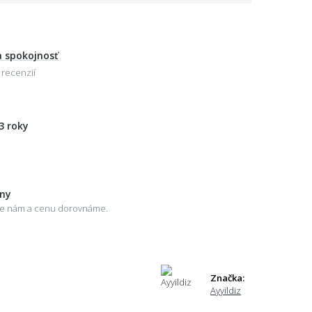
 spokojnosť
 recenzií
3 roky
eny
šte nám a cenu dorovnáme.
Značka:
Ayyildiz