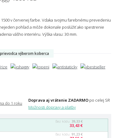
gy 1500 v červenej farbe. Vďaka svojmu farebnému prevedeniu
ejeden pohľad a môže dokonale poslúžiť ako spestrenie
adenia vášho interiéru.
Výška vlasu: 30 mm.
prievodca výberom koberca
Doprava aj vrátenie ZADARMO
po celej SR
Možnosti dopravy a platby
Bez kódu:
39,33 €
33,43 €
Bez kódu:
91,23 €