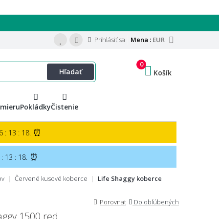
Prihlásiť sa
Mena :
EUR
0
Hľadať
Košík
 mieru
Pokládky
Čistenie
⏰
 : 13 : 17.
⏰
: 13 : 17.
ov
Červené kusové koberce
Life Shaggy koberce
Porovnat
Do obľúbených
aggy 1500 red