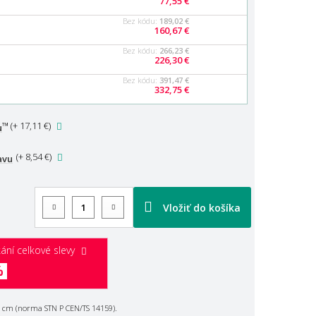
77,55 €
Bez kódu:
189,02 €
160,67 €
Bez kódu:
266,23 €
226,30 €
Bez kódu:
391,47 €
332,75 €
™
(
+ 17,11 €
)
u
(
+ 8,54 €
)
avu
Vložiť do košíka
ání celkové slevy
%
 cm (norma STN P CEN/TS 14159).