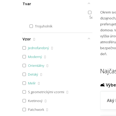
Tvar
40x44
Okrem svoj
50x40
Šesťuholník
dizajnoch,
preferuje
40x60 půlkruh
Trojuholník
domova. Vď
40x60x1,7
vyššia úro
Vzor
atmosféru.
40x60
Jednofarebný
bezpečnos
40x70
deň.
Moderný
40x80
Orientálny
Najča
100x40
Detský
45x40
Melír
🛋️ Výb
45x45
S geometrickými vzormi
45x64
Aký 
Kvetinový
45x65
Patchwork
45x67