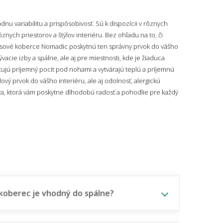
u variabilitu a prispôsobivosť. Sú k dispozícii v rôznych
ych priestorov a štýlov interiéru. Bez ohľadu na to, či
kusové koberce Nomadic poskytnú ten správny prvok do vášho
ie izby a spálne, ale aj pre miestnosti, kde je žiaduca
tujú príjemný pocit pod nohami a vytvárajú teplú a príjemnú
ový prvok do vášho interiéru, ale aj odolnosť, alergickú
a, ktorá vám poskytne dlhodobú radosť a pohodlie pre každý
koberec je vhodný do spálne?