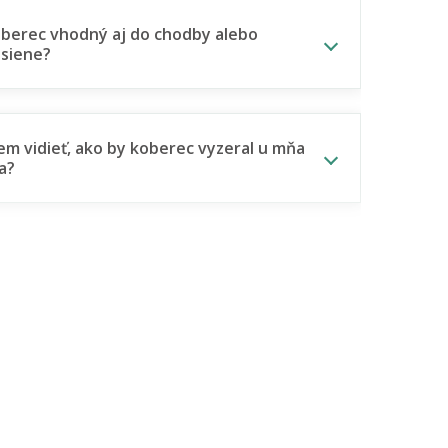
oberec vhodný aj do chodby alebo
siene?
m vidieť, ako by koberec vyzeral u mňa
a?
Holešom.