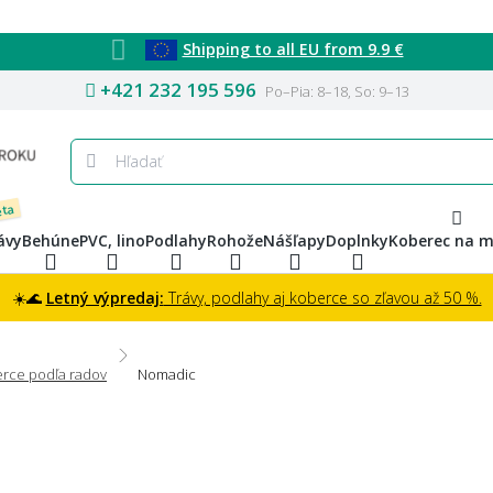
Shipping to all EU from 9.9 €
+421 232 195 596
Po–Pia: 8–18, So: 9–13
eta
ávy
Behúne
PVC, lino
Podlahy
Rohože
Nášľapy
Doplnky
Koberec na m
☀️🌊
Letný výpredaj:
Trávy, podlahy aj koberce so zľavou až 50 %.
rce podľa radov
Nomadic