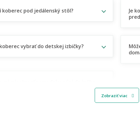
í koberec pod jedálenský stôl?
Je k
pred
koberec vybrať do detskej izbičky?
Môže
dom
e mi miestnosť namodelovať aj do iného
u interiéru?
Zobraziť viac
n farby a štýl
e nižšie boli písané v spolupráci s profesionálnym dizajnérom Miroslavom 