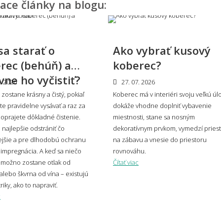
iace články na blogu:
sú súčasné trendy v motívoch kobercov?
Svet
prak
sa starať o
Ako vybrať kusový
zladiť koberec s nábytkom a podlahou?
Hodí
rec (behúň) a
koberec?
prie
vne ho vyčistiť?
. 2026
27. 07. 2026
zostane krásny a čistý, pokiaľ
Koberec má v interiéri svoju veľkú úl
e pravidelne vysávať a raz za
dokáže vhodne doplniť vybavenie
oprajete dôkladné čistenie.
koberec zvoliť do moderného interiéru?
miestnosti, stane sa nosným
Má k
e najlepšie odstrániť čo
dekoratívnym prvkom, vymedzí pries
ejšie a pre dlhodobú ochranu
na zábavu a vnesie do priestoru
mpregnácia. A keď sa niečo
rovnováhu.
osť a umiestnenie
 možno zostane otlak od
Čítať viac
alebo škvrna od vína – existujú
riky, ako to napraviť.
vybrať správnu veľkosť koberca?
Aký 
c