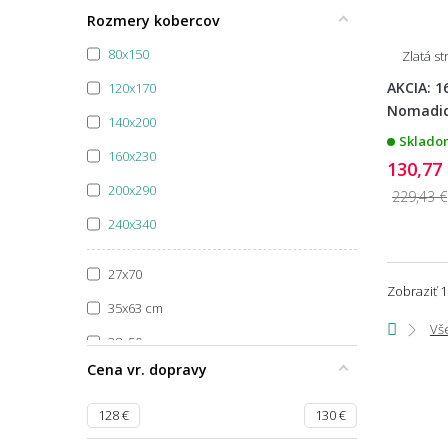
Špecifikácia farby
Rozmery kobercov
80x150
Zlatá s
AKCIA: 1
120x170
Nomadic
140x200
Skladom
160x230
130,77
200x290
229,43 €
240x340
27x70
Zobraziť 1
35x63 cm
Vš
38x50 cm
Cena vr. dopravy
39x58
39x80
128
€
130
€
40x40