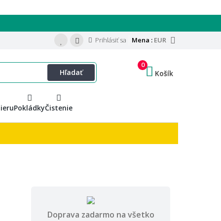
Prihlásiť sa
Mena :
EUR
0
Hľadať
Košík
ieru
Pokládky
Čistenie
Doprava zadarmo na všetko