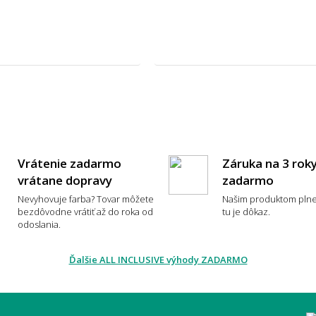
veľký presah má mať koberec pod
Môže
lom?
k zvolím zlú veľkosť koberca?
dlie a každodenné používanie
Vrátenie zadarmo
Záruka na 3 rok
vrátane dopravy
zadarmo
Nevyhovuje farba? Tovar môžete
Našim produktom plne
koberec je príjemný na chodenie
Aký 
bezdôvodne vrátiť až do roka od
tu je dôkaz.
oso?
odoslania.
Ďalšie ALL INCLUSIVE výhody ZADARMO
typ koberca sa nebude zošliapávať?