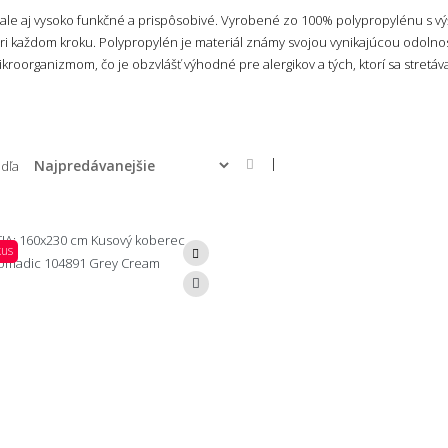
 ale aj vysoko funkčné a prispôsobivé. Vyrobené zo 100% polypropylénu s vý
ri každom kroku. Polypropylén je materiál známy svojou vynikajúcou odolno
ikroorganizmom, čo je obzvlášť výhodné pre alergikov a tých, ktorí sa stretáva
|
odľa
kus