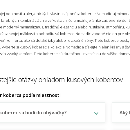
ej odolnosti a alergenických vlastností ponúka koberce Nomadic aj mimoriadn
 farebných kombináciách a veľkostiach, čo umožňuje ľahké začlenenie do rôzn
te moderný minimalizmus, tradičnú eleganciu alebo rustikálnu atmosféru, 
aka svojej mäkkosti a pohodliu sú koberce Nomadic vhodné nielen pre obývac
veň komfortu, ako sú detské izby alebo relaxačné zóny. Tieto koberce posky
 Vyberte si kusový koberec z kolekcie Nomadic a získajte nielen krásny a štýl
ť a vysoký komfort. Tieto koberce sú skutočnou investíciou do vášho domov
stejšie otázky ohľadom kusových kobercov
er koberca podľa miestnosti
koberec sa hodí do obývačky?
Aký 