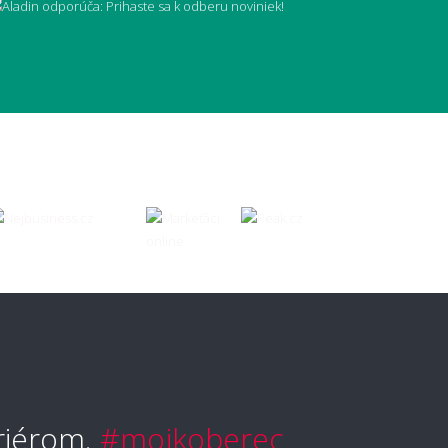
vyčistiť škvrny?
typ koberca je najjednoduchší na
bu?
vetlé koberce nepraktické?
ožné koberec čistiť mokrou cestou?
riérom.
#mojkoberec