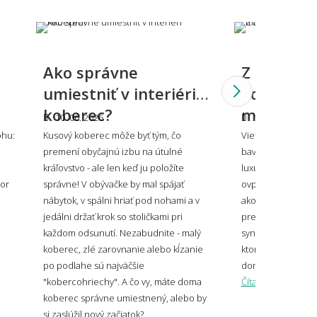
lý alebo tmavý koberec – čo je
tickejšie?
Ako správne
Z čoho sa
 sa vzorovaný koberec do malého
umiestniť v interiéri
koberce: 
storu?
koberec?
materiálo
10. 06. 2026
10. 06. 2026
ohu:
Kusový koberec môže byť tým, čo
Viete, že koberec
premení obyčajnú izbu na útulné
bavlna, odolný ak
oberec ladiť alebo kontrastovať?
kráľovstvo - ale len keď ju položíte
luxusný ako vlna?
tor
správne! V obývačke by mal spájať
ovplyvní, ako sa v
nábytok, v spálni hriať pod nohami a v
ako dlho vydrží aj 
jedálni držať krok so stoličkami pri
prehľad všetkých 
každom odsunutí. Nezabudnite - malý
syntetických po pr
koberec, zlé zarovnanie alebo kĺzanie
ktorý z nich bude
po podlahe sú najväčšie
domov.
veľký koberec zvoliť pod sedačku?
"kobercohriechy". A čo vy, máte doma
Čítať viac
koberec správne umiestnený, alebo by
si zaslúžil nový začiatok?