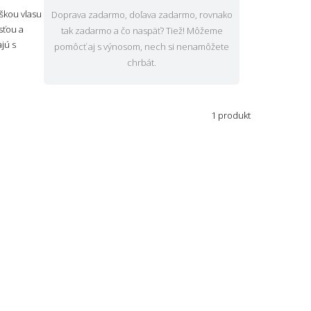
škou vlasu
Doprava zadarmo, doľava zadarmo, rovnako
sťou a
tak zadarmo a čo naspäť? Tiež! Môžeme
jú s
pomôcť aj s výnosom, nech si nenamôžete
chrbát.
1 produkt