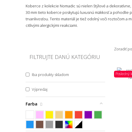
Koberce z kolekcie Nomadic sú nielen štýlové a dekoratívne,
30 mm tieto koberce poskytujú luxusnú mäkkosť a pohodlie p
trvanlivosťou. Tento materiál je tiež odolný voči roztočom a m
citlivými alergickými reakciami.
Zoradiť p
FILTRUJTE DANÚ KATEGÓRIU
Posledný 
Iba produkty skladom
Výpredaj
Farba