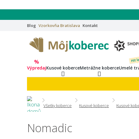
Blog
Vzorkovňa
Bratislava
Kontakt
Hit l
%
Výpredaj
Kusové koberce
Metrážne koberce
Umelé tr
Všetky koberce
Kusové koberce
Kusové kobe
Nomadic