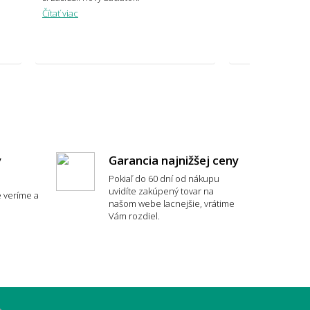
Čítať viac
 mi koberec opticky zväčšiť miestnosť?
y
Garancia najnižšej ceny
Pokiaľ do 60 dní od nákupu
uvidíte zakúpený tovar na
 veríme a
typ koberca je najpohodlnejší?
našom webe lacnejšie, vrátime
Vám rozdiel.