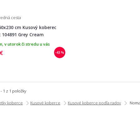
tredná cesta
60x230 cm Kusový koberec
 104891 Grey Cream
, v utorok či stredu u vás
 €
-43 %
 - 1 z 1 položky
etky koberce
Kusové koberce
Kusové koberce podľa radov
Noma