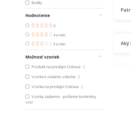
Bodky
45x70
Patr
Pruhovaný
Hodnotenie
45x70 půlkruh
Zvierací motív
5
45x75
4 a viac
45x75 půlkruh
Aký 
Škandinávsky
3 a viac
45x140
Boho
Možnosť vzoriek
45x150
Vidiecky
46x61
Produkt na predajni Ostrava
Art Deco
Viet
47x140
Vzorka k zaslaniu zdarma
štýl
Glamour
48x75
Vzorka na predajni Ostrava
Japonský
48x76
Vzorka zadarmo - pošleme konkrétny
vzor
Vintage
50x45
🎨 Dizaj
👨‍Odpoved
50x50
50x50 (priemer) kruh