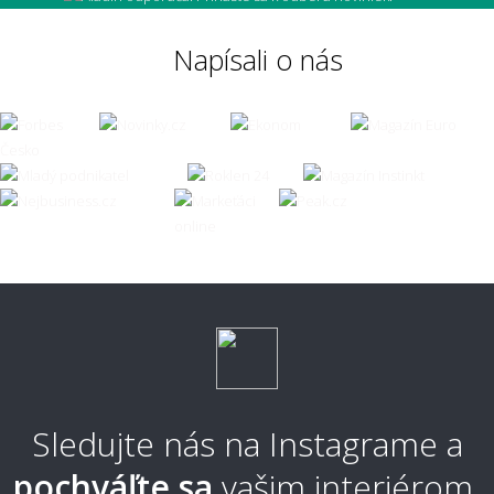
Napísali o nás
📏 Rozmery, rezanie a pokládka
Ako sa objednáva metrážny koberec a čo so
zvyškami, keď sa rola zužuje?
Je možné si nechať metrážny koberec obšiť?
Aké široké roly metrážneho koberca
ponúkate?
Sledujte nás na Instagrame a
pochváľte sa
vašim interiérom.