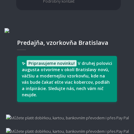
Ako vyčistiť škvrny z metrážneho koberca?
Podrobný kontakt
Oplatí sa koberec impregnovať?
Predajňa, vzorkovňa Bratislava
Ako často je potrebné koberec vysávať?
✨
Pripravujeme novinku!
V druhej polovici
augusta otvoríme v okolí Bratislavy novú,
väčšiu a modernejšiu vzorkovňu, kde na
💰 Cena, doprava a záruka
vás bude čakať ešte viac kobercov, podláh
a inšpirácie. Sledujte nás, nech vám nič
neujde.
Ako sa počíta cena metrážneho koberca?
Koľko stojí doprava?