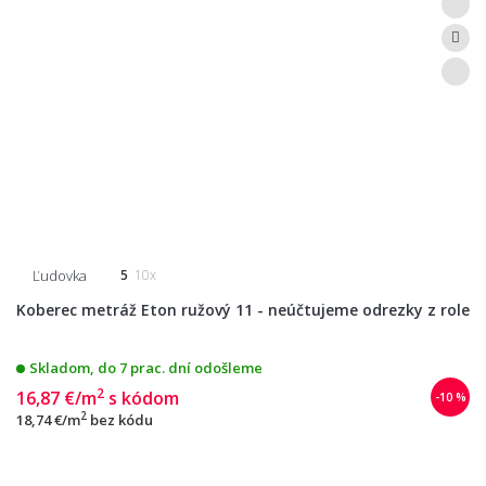
Ľudovka
5
10x
Koberec metráž Eton ružový 11 - neúčtujeme odrezky z role
Skladom, do 7 prac. dní odošleme
2
16,87 €/m
s kódom
-10 %
2
18,74 €/m
bez kódu