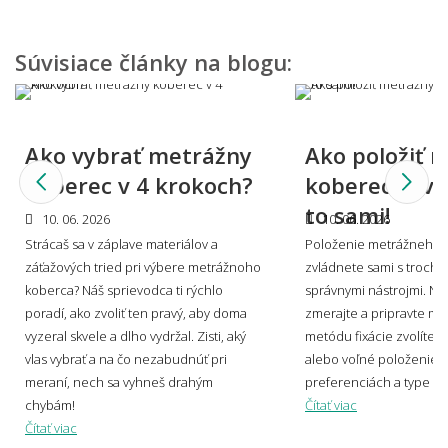
Aký metrážny koberec zvoliť do detskej
izby?
Súvisiace články na blogu:
Dá sa metrážny koberec použiť aj na schody?
Ako vybrať metrážny
Ako položiť 
koberec v 4 krokoch?
koberec? Zvl
Aký metrážny koberec vybrať, keď mám
to sami!
10. 06. 2026
10. 06. 2026
domácich miláčikov?
Strácaš sa v záplave materiálov a
Položenie metrážneho 
záťažových tried pri výbere metrážnoho
zvládnete sami s trochou
koberca? Náš sprievodca ti rýchlo
správnymi nástrojmi. Naj
poradí, ako zvoliť ten pravý, aby doma
zmerajte a pripravte mi
Môžem vidieť, ako by metrážny koberec
vyzeral skvele a dlho vydržal. Zisti, aký
metódu fixácie zvolíte –
vyzeral u mňa doma?
vlas vybrať a na čo nezabudnúť pri
alebo voľné položenie? 
meraní, nech sa vyhneš drahým
preferenciách a type pr
chybám!
Čítať viac
Čítať viac
Viete mi miestnosť namodelovať aj do iného