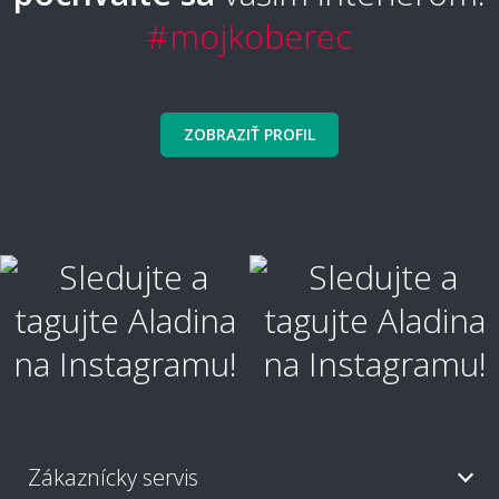
Zvládnem pokládku metrážneho koberca
#mojkoberec
svojpomocne?
ZOBRAZIŤ PROFIL
Ako koberec položiť a ukotviť?
Aké náradie a lepidlo na pokládku
potrebujem?
Je potrebné nechať koberec pred pokládkou
aklimatizovať?
Zákaznícky servis