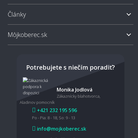
Je možné objednať rovno aj kobercové
(soklové) lišty?
Články
Môjkoberec.sk
Môžete mi koberec aj položiť?
Viete mi pomôcť so zameraním miestnosti?
Potrebujete s niečím poradiť?
Monika Jodlová
🧼 Údržba a čistenie
Zákaznícky blahotvorca,
Aladinov pomocník
Ako sa metrážny koberec čistí a udržiava?
+421 232 195 596
Po - Pia: 8 - 18, So: 9 - 13
info@mojkoberec.sk