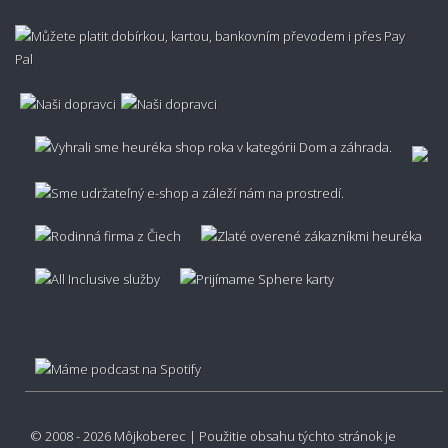
Je možné zariadiť výnos koberca?
Je možné metrážny koberec vrátiť?
Aká je záruka na metrážny koberec?
© 2008 - 2026 Môjkoberec | Použitie obsahu týchto stránok je