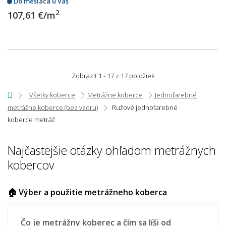
Do mesiaca u Vás
2
107,61 €/m
Zobraziť 1 - 17 z 17 položiek
Všetky koberce
Metrážne koberce
Jednofarebné
metrážne koberce (bez vzoru)
Ružové jednofarebné
koberce metráž
Najčastejšie otázky ohľadom metrážnych
kobercov
🏠 Výber a použitie metrážneho koberca
Čo je metrážny koberec a čím sa líši od