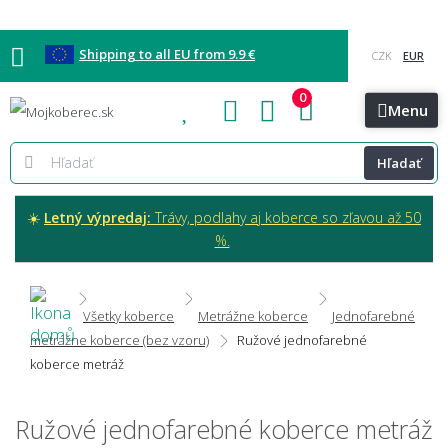
Shipping to all EU from 9.9 €
0
Blog
Vzorkovňa
Bratislava
Kontakt
Menu
Hľadať
☀️
Letný výpredaj:
Trávy, podlahy aj koberce so zľavou až 50
%.
Všetky koberce
Metrážne koberce
Jednofarebné
metrážne koberce (bez vzoru)
Ružové jednofarebné
koberce metráž
Ružové jednofarebné koberce metráž