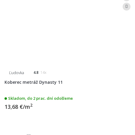
Ľudovka
4.8
14x
Koberec metráž Dynasty 11
Skladom, do 2 prac. dní odošleme
2
13,68 €/m