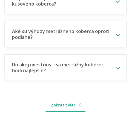
kusového koberca?
Aké sú výhody metrážneho koberca oproti
podlahe?
Do akej miestnosti sa metrážny koberec
hodí najlepšie?
Hodí se metrážny koberec aj do kancelárie
alebo firmy?
Zobraziť viac