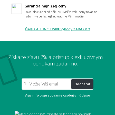
Garancia najnižšej ceny
Aký typ vlasu je najvhodnejší - slučkový,
alebo strihaný?
Pokiaľ do 60 dní od nákupu uvidíte zakúpený tovar na
našom webe lacnejšie, vrátime Vám rozdiel.
Ďalšie ALL INCLUSIVE výhody ZADARMO
Je metrážny koberec vhodný pre alergikov?
Získajte zľavu 2% a prístup k exkluzívnym
Môžem si nechať zaslať vopred vzorku
ponukám zadarmo:
materiálu?
Odoberať
Robia sa aj metráže z vlny?
Viac info o
spracovanie osobných údajov
Je metrážny koberec zdravotne neškodný?