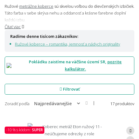
Ružové
metrážne koberce
sú skvelou voľbou do dievčenských izbičiek.
Táto farba v sebe skrýva nehu a oddanosť a krásne farebne doplní
každú izbu.
Čítať viac
Radíme denne tisícom zákazníkov:
Ružové koberce – romantika, jemnosť a nádych originality
Pokládku zaistíme na väčšine území SR,
pozrite
kalkulátor.
Filtrovať
|
Zoradiť podľa
17 produktov
-10 % s kódom:
SUPER