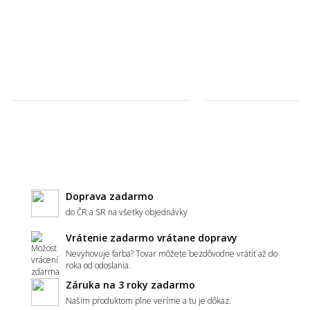
štýlu interiéru?
🧵 Materiál a kvalita
Aký materiál metrážneho koberca vybrať -
polypropylén, polyamid, alebo polyester?
Čo znamená záťažová trieda u metrážneho
Doprava zadarmo
koberca?
do ČR a SR na všetky objednávky
Vrátenie zadarmo vrátane dopravy
Nevyhovuje farba? Tovar môžete bezdôvodne vrátiť až do
Ako spoznám kvalitný metrážny koberec?
roka od odoslania.
Záruka na 3 roky zadarmo
Našim produktom plne veríme a tu je dôkaz.