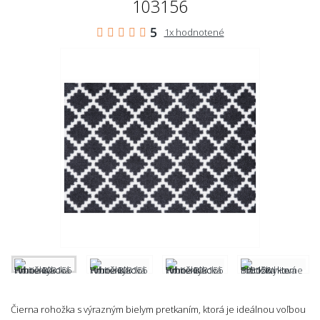
103156
5
1x hodnotené
Čierna rohožka s výrazným bielym pretkaním, ktorá je ideálnou voľbou