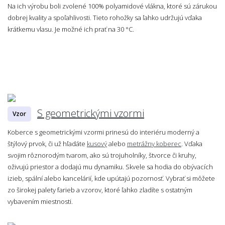
Na ich výrobu boli zvolené 100% polyamidové vlákna, ktoré sú zárukou
dobrej kvality a spoľahlivosti. Tieto rohožky sa ľahko udržujú vďaka
krátkemu vlasu. Je možné ich prať na 30 °C.
S geometrickými vzormi
Vzor
Koberce s geometrickými vzormi prinesú do interiéru moderný a
štýlový prvok, či už hľadáte
kusový
alebo
metrážny koberec
. Vďaka
svojim rôznorodým tvarom, ako sú trojuholníky, štvorce či kruhy,
oživujú priestor a dodajú mu dynamiku. Skvele sa hodia do obývacích
izieb, spální alebo kancelárií, kde upútajú pozornosť. Vybrať si môžete
zo širokej palety farieb a vzorov, ktoré ľahko zladíte s ostatným
vybavením miestnosti.