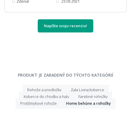
Zdenal
23.03.2021
Napíšte svoju recenziu!
PRODUKT JE ZARADENÝ DO TÝCHTO KATEGÓRIÍ
Rohože a predložky
Zala Living koberce
Koberce do chodby a haly
Farebné rohožky
Protišmykové rohože
Home behúne a rohožky