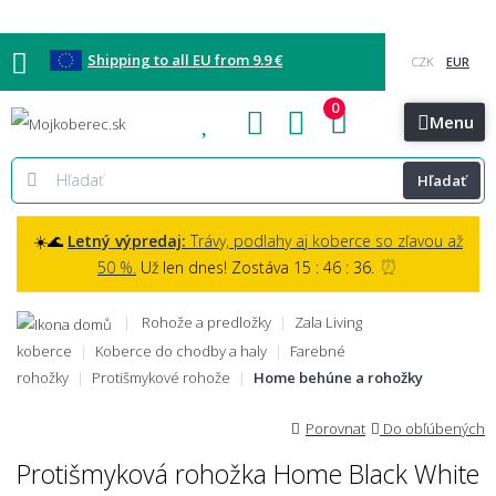
Shipping to all EU from 9.9 €
0
Blog
Vzorkovňa
Bratislava
Kontakt
Menu
Hľadať
☀️🌊
Letný výpredaj:
Trávy, podlahy aj koberce so zľavou až
⏰
50 %.
Už len dnes! Zostáva 15 : 46 : 35.
Rohože a predložky
Zala Living
koberce
Koberce do chodby a haly
Farebné
rohožky
Protišmykové rohože
Home behúne a rohožky
Porovnat
Do obľúbených
Protišmyková rohožka Home Black White