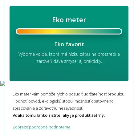
Eko meter
Eko favorit
Výborná voľba, ktorá má nízku záťaž na prostredí a
zároveň dáva zmysel aj prakticky.
Eko meter vám pomôže rýchlo posúdiť udržateľnosť produktu.
Hodnotí pôvod, ekologickú stopu, možnosť opätovného
spracovania a zdravotnú nezávadnosť.
Vďaka tomu ľahko zistíte, aký je produkt šetrný.
Zobraziť podrobné hodnotenie