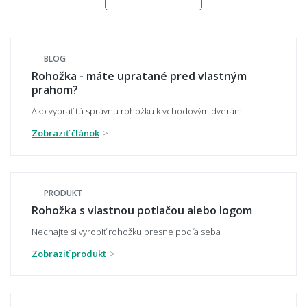
Aký materiál rohože najlepšie zachytí
nečistotu a blato z topánok?
BLOG
Rohožka - máte upratané pred vlastným
prahom?
Čo je kokosová rohož a na čo sa hodí?
Ako vybrať tú správnu rohožku k vchodovým dverám
Zobraziť článok
Je rohož protišmyková?
PRODUKT
Rohožka s vlastnou potlačou alebo logom
Vydrží vonkajšia rohož mráz, dážď a sneh?
Nechajte si vyrobiť rohožku presne podľa seba
Zobraziť produkt
Nezvlhne alebo nesplesnivie kúpeľňová
predložka?