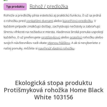
Rohož / predložka
Typ produktu
Rohože a predložky plnia estetickú aj praktickú funkciu, či už sa jedná
o rohožku pred
vonkajšími dverami
alebo
kúpeľňovú predložku
. V
každom prípade zmäkčujú došľap, zachytávajú nečistoty a zabraňujú
šíreniu vlhkosti na nežiaduce miesta. Aladinova široká ponuka uspokojí
každého, či už preferujete
protišmykovú
alebo
prateľnú
rohožku alebo
svojich návštevníkov radi vítate
vtipnou hláškou
. A ak si nevyberiete z
našej ponuky, môžete si
navrhnúť vlastnú rohožku
.
Ekologická stopa produktu
Protišmyková rohožka Home Black
White 103156