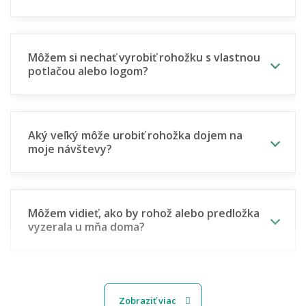
Môžem si nechať vyrobiť rohožku s vlastnou
potlačou alebo logom?
Aký veľký môže urobiť rohožka dojem na
moje návštevy?
Môžem vidieť, ako by rohož alebo predložka
vyzerala u mňa doma?
🧵 Materiál a odolnosť
Zobraziť viac