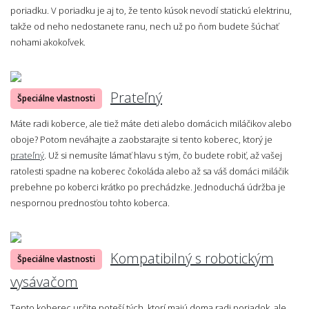
poriadku. V poriadku je aj to, že tento kúsok nevodí statickú elektrinu,
takže od neho nedostanete ranu, nech už po ňom budete šúchať
nohami akokoľvek.
Prateľný
Špeciálne vlastnosti
Máte radi koberce, ale tiež máte deti alebo domácich miláčikov alebo
oboje? Potom neváhajte a zaobstarajte si tento koberec, ktorý je
prateľný
. Už si nemusíte lámať hlavu s tým, čo budete robiť, až vašej
ratolesti spadne na koberec čokoláda alebo až sa váš domáci miláčik
prebehne po koberci krátko po prechádzke. Jednoduchá údržba je
nespornou prednosťou tohto koberca.
Kompatibilný s robotickým
Špeciálne vlastnosti
vysávačom
Tento koberec určite poteší tých, ktorí majú doma radi poriadok, ale