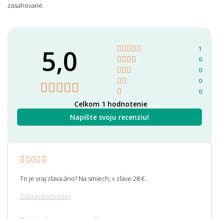
zasahované.
5,0
1
0
0
0
0
Celkom 1 hodnotenie
Napíšte svoju recenziu!
To je vraj zľava áno? Na smiech, v zľave 28 €.
Zobraziť pôvodný