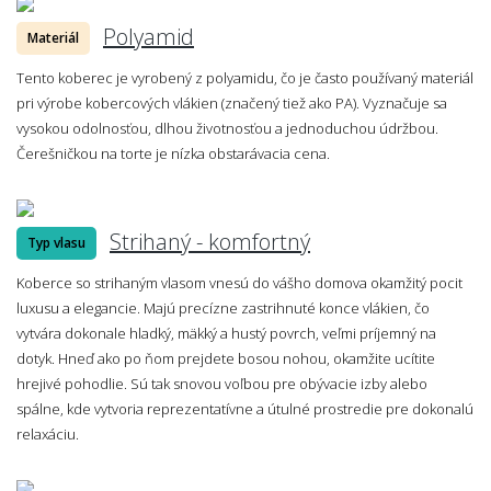
Polyamid
Materiál
Tento koberec je vyrobený z polyamidu, čo je často používaný materiál
pri výrobe kobercových vlákien (značený tiež ako PA). Vyznačuje sa
vysokou odolnosťou, dlhou životnosťou a jednoduchou údržbou.
Čerešničkou na torte je nízka obstarávacia cena.
Strihaný - komfortný
Typ vlasu
Koberce so strihaným vlasom vnesú do vášho domova okamžitý pocit
luxusu a elegancie. Majú precízne zastrihnuté konce vlákien, čo
vytvára dokonale hladký, mäkký a hustý povrch, veľmi príjemný na
dotyk. Hneď ako po ňom prejdete bosou nohou, okamžite ucítite
hrejivé pohodlie. Sú tak snovou voľbou pre obývacie izby alebo
spálne, kde vytvoria reprezentatívne a útulné prostredie pre dokonalú
relaxáciu.