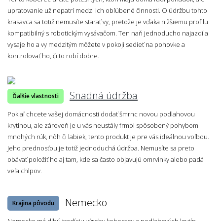
upratovanie už nepatrí medzi ich obľúbené činnosti. O údržbu tohto
krasavca sa totiž nemusíte starať vy, pretože je vďaka nižšiemu profilu
kompatibilný s robotickým vysávačom. Ten naň jednoducho najazdí a
vysaje ho a vy medzitým môžete v pokoji sedieť na pohovke a
kontrolovať ho, či to robí dobre.
Snadná údržba
Ďalšie vlastnosti
Pokiaľ chcete vašej domácnosti dodať šmrnc novou podlahovou
krytinou, ale zároveň je u vás neustály frmol spôsobený pohybom
mnohých rúk, nôh či labiek, tento produkt je pre vás ideálnou voľbou.
Jeho prednosťou je totiž jednoduchá údržba. Nemusíte sa preto
obávať položiť ho aj tam, kde sa často objavujú omrvinky alebo padá
veľa chlpov.
Nemecko
Krajina pôvodu
Nemecko má dlhú tradíciu výroby kobercov a podlahových krytín,