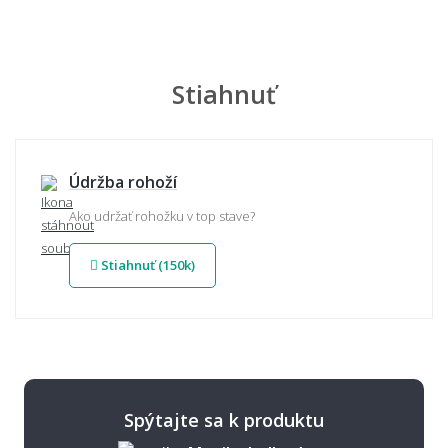
Stiahnuť
Údržba rohoží
Ako udržať rohožku v top stave?
Stiahnuť (150k)
Spýtajte sa k produktu