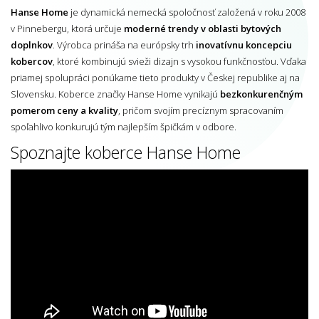
Hanse Home
je dynamická nemecká spoločnosť založená v roku 2008
v Pinnebergu, ktorá určuje
moderné trendy v oblasti bytových
doplnkov
. Výrobca prináša na európsky trh
inovatívnu koncepciu
kobercov
, ktoré kombinujú svieži dizajn s vysokou funkčnosťou. Vďaka
priamej spolupráci ponúkame tieto produkty v Českej republike aj na
Slovensku. Koberce značky Hanse Home vynikajú
bezkonkurenčným
pomerom ceny a kvality
, pričom svojím precíznym spracovaním
spoľahlivo konkurujú tým najlepším špičkám v odbore.
Spoznajte koberce Hanse Home