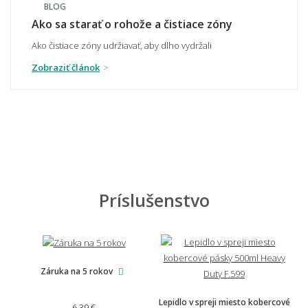
BLOG
Ako sa starať o rohože a čistiace zóny
Ako čistiace zóny udržiavať, aby dlho vydržali
🧼 Čistenie a údržba
Zobraziť článok
Ako sa rohož čistí a udržuje?
Dá sa rohož vyprať v práčke?
Príslušenstvo
Ako zabrániť zápachu u vonkajšej rohože?
Záruka na 5 rokov
📏 Na mieru, doprava a záruka
Lepidlo v spreji miesto kobercové
6,39 €