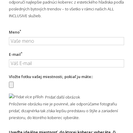
odporučí najlepšie padnúci koberec z estetického hľadiska podľa
posledných bytových trendov – to všetko v rámci našich ALL
INCLUSIVE služieb.
*
Meno
*
E-mail
Vložte fotku vašej miestnosti, pokiaľ ju máte::
Pridať ďalší obrázok
Priloženie obrázku nie je povinné, ale odporúčame fotografiu
pridať, dizajnérka tak získa lepšiu predstavu o štýle a zariadení
priestoru, do ktorého koberec vyberáte.
Uveďte ideálne miestnosť, do ktorej koberec vyberáte, či