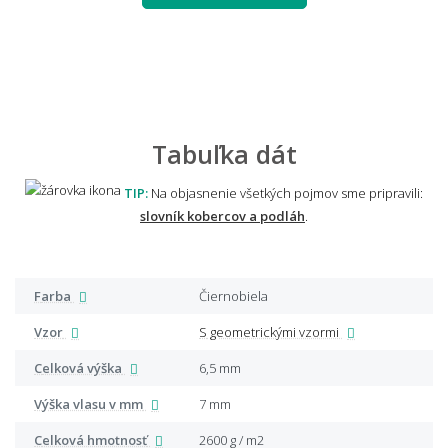
Tabuľka dát
TIP:
Na objasnenie všetkých pojmov sme pripravili:
slovník kobercov a podláh
.
Farba
Čiernobiela
Vzor
S geometrickými vzormi
Celková výška
6,5 mm
Výška vlasu v mm
7 mm
Celková hmotnosť
2600 g / m2