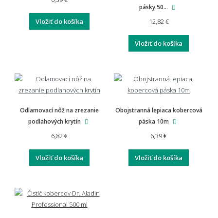
pásky 50...
Môžem si nechať rohož vyrobiť na mieru?
12,82 €
Vložiť do košíka
Vložiť do košíka
Aká je doprava a vrátenie tovaru?
Aká je záruka na rohože a predložky?
Odlamovací nôž na zrezanie
Obojstranná lepiaca kobercová
podlahových krytín
páska 10m
6,82 €
6,39 €
Vyplatí se investovať do kvalitnejšej rohože?
Vložiť do košíka
Vložiť do košíka