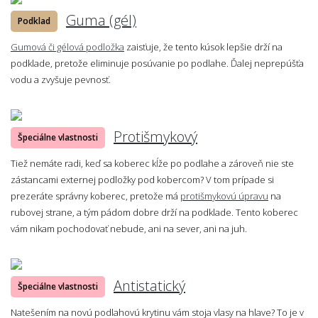
Guma (gél)
Podklad
Gumová či gélová podložka
zaisťuje, že tento kúsok lepšie drží na
podklade, pretože eliminuje posúvanie po podlahe. Ďalej neprepúšťa
vodu a zvyšuje pevnosť.
Protišmykový
Špeciálne vlastnosti
Tiež nemáte radi, keď sa koberec kĺže po podlahe a zároveň nie ste
zástancami externej podložky pod kobercom? V tom prípade si
prezeráte správny koberec, pretože má
protišmykovú úpravu
na
rubovej strane, a tým pádom dobre drží na podklade. Tento koberec
vám nikam pochodovať nebude, ani na sever, ani na juh.
Antistatický
Špeciálne vlastnosti
Natešením na novú podlahovú krytinu vám stoja vlasy na hlave? To je v