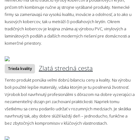
pričom trh kombinuje ručne aj strojne vyrábané produkty. Nemecké
firmy sa zameriavajú na vysokú kvalitu, inovácie a odolnosť, a to ako u
kusových kobercov, tak u metráží či podlahových krytín. Okrem
tradičných kobercov je krajina známa aj výrobou PVC, vinylových a
laminátových podláh a ďalších moderných riešení pre domácnosti a
komerčné priestory.
Zlatá stredná cesta
Trieda kvality
Tento produkt ponúka veľmi dobrú bilanciu ceny a kvality. Na výrobu
boli použité lepšie materiály, vďaka ktorým je tu posilnená životnosť.
Výrobok bol navrhnutý profesionálmi s dôrazom na dobre vyzerajúci a
nezameniteľný dizajn pri zachovaní praktickosti. Napriek tomu
všetkému sa cenu podarilo udržať v rozumných medziach. Je skrátka
navrhnutý tak, aby dobre slúžil každý deň – jednoducho, funkčne a
bez zbytočných kompromisov v kľúčových vlastnostiach.