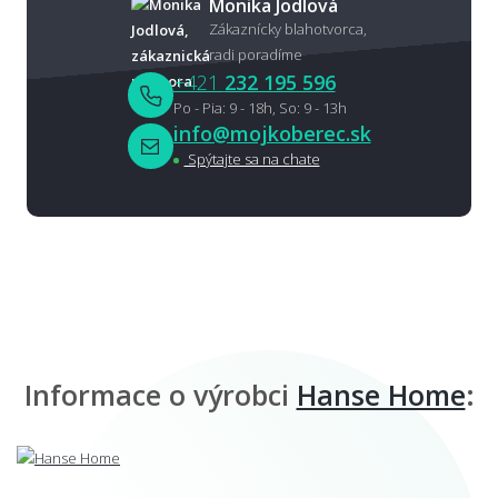
Monika Jodlová
Zákaznícky blahotvorca,
radi poradíme
+421
232 195 596
Po - Pia: 9 - 18h, So: 9 - 13h
info@mojkoberec.sk
Spýtajte sa na chate
Informace o výrobci
Hanse Home
: