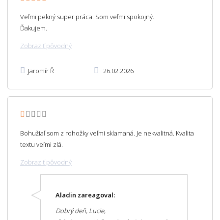
Veľmi pekný super práca. Som veľmi spokojný.
Ďakujem.
Zobraziť pôvodný
Jaromír Ř
26.02.2026
Bohužiaľ som z rohožky veľmi sklamaná. Je nekvalitná. Kvalita
textu veľmi zlá.
Zobraziť pôvodný
Aladin zareagoval:
Dobrý deň, Lucie,