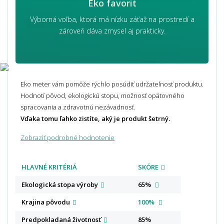
Eko favorit
Výborná voľba, ktorá má nízku záťaž na prostredí a
zároveň dáva zmysel aj prakticky.
Eko meter vám pomôže rýchlo posúdiť udržateľnosť produktu.
Hodnotí pôvod, ekologickú stopu, možnosť opätovného
spracovania a zdravotnú nezávadnosť.
Vďaka tomu ľahko zistíte, aký je produkt šetrný.
Zobraziť podrobné hodnotenie
HLAVNÉ KRITÉRIÁ
SKÓRE
Ekologická stopa
výroby
65%
Krajina
pôvodu
100%
Predpokladaná
životnosť
85%