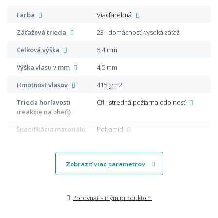
Farba
Viacfarebná
Záťažová trieda
23 - domácnosť, vysoká záťaž
Celková výška
5,4 mm
Výška vlasu v mm
4,5 mm
Hmotnosť vlasov
415 g/m2
Trieda horľavosti
Cfl - stredná požiarna odolnosť
(reakcie na oheň)
Špecifikácia materiálu
Polyamid
Zobraziť viac parametrov
Porovnať s iným produktom