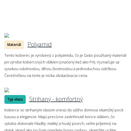
Polyamid
Materiál
Tento koberec je vyrobený z polyamidu, čo je často používaný materiál
pri výrobe kobercových vlákien (značený tiež ako PA). Vyznačuje sa
vysokou odolnosťou, dlhou životnosťou a jednoduchou údržbou.
Čerešničkou na torte je nízka obstarávacia cena.
Strihaný - komfortný
Typ vlasu
Koberce so strihaným vlasom vnesú do vášho domova okamžitý pocit
luxusu a elegancie. Majú precízne zastrihnuté konce vlákien, čo
vytvára dokonale hladký, mäkký a hustý povrch, veľmi príjemný na
dotyk. Hneď ako po ňom prejdete bosou nohou, okamžite ucítite