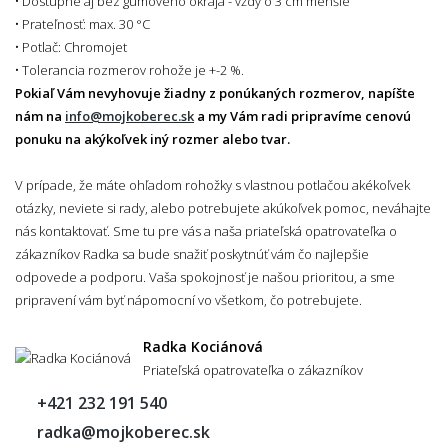
• Dostupné aj bez gumového okraja - vždy o 3 cm menšie
• Prateľnosť: max. 30 °C
• Potlač: Chromojet
• Tolerancia rozmerov rohože je +-2 %.
Pokiaľ Vám nevyhovuje žiadny z ponúkaných rozmerov, napíšte
nám na
info@mojkoberec.sk
a my Vám radi pripravíme cenovú
ponuku na akýkoľvek iný rozmer alebo tvar.
V prípade, že máte ohľadom rohožky s vlastnou potlačou akékoľvek
otázky, neviete si rady, alebo potrebujete akúkoľvek pomoc, neváhajte
nás kontaktovať. Sme tu pre vás a naša priateľská opatrovateľka o
zákazníkov Radka sa bude snažiť poskytnúť vám čo najlepšie
odpovede a podporu. Vaša spokojnosť je našou prioritou, a sme
pripravení vám byť nápomocní vo všetkom, čo potrebujete.
Radka Kociánová
Priateľská opatrovateľka o zákazníkov
+421 232 191 540
radka@mojkoberec.sk