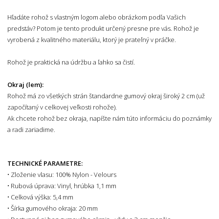
Hľadáte rohož s vlastným logom alebo obrázkom podľa Vašich
predstáv? Potom je tento produkt určený presne pre vás. Rohož je
vyrobená z kvalitného materiálu, ktorý je prateľný v práčke.
Rohož je praktická na údržbu a ľahko sa čistí.
Okraj (lem):
Rohož má zo všetkých strán štandardne gumový okraj široký 2 cm (už
započítaný v celkovej veľkosti rohože).
Ak chcete rohož bez okraja, napíšte nám túto informáciu do poznámky
a radi zariadime.
TECHNICKÉ PARAMETRE:
• Zloženie vlasu: 100% Nylon - Velours
• Rubová úprava: Vinyl, hrúbka 1,1 mm
• Celková výška: 5,4 mm
• Šírka gumového okraja: 20 mm