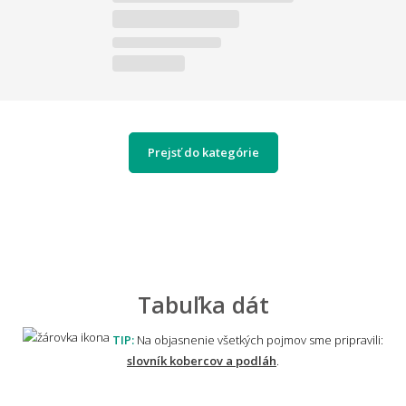
Prejsť do kategórie
Tabuľka dát
TIP:
Na objasnenie všetkých pojmov sme pripravili:
slovník kobercov a podláh
.