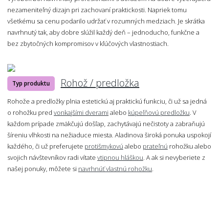
nezameniteľný dizajn pri zachovaní praktickosti. Napriek tomu
všetkému sa cenu podarilo udržať v rozumných medziach. Je skrátka
navrhnutý tak, aby dobre slúžil každý deň – jednoducho, funkčne a
bez zbytočných kompromisov v kľúčových vlastnostiach.
Rohož / predložka
Typ produktu
Rohože a predložky plnia estetickú aj praktickú funkciu, či už sa jedná
o rohožku pred
vonkajšími dverami
alebo
kúpeľňovú predložku
. V
každom prípade zmäkčujú došľap, zachytávajú nečistoty a zabraňujú
šíreniu vlhkosti na nežiaduce miesta. Aladinova široká ponuka uspokojí
každého, či už preferujete
protišmykovú
alebo
prateľnú
rohožku alebo
svojich návštevníkov radi vítate
vtipnou hláškou
. A ak si nevyberiete z
našej ponuky, môžete si
navrhnúť vlastnú rohožku
.