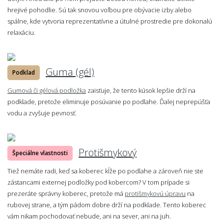
hrejivé pohodlie. Sú tak snovou voľbou pre obývacie izby alebo
spálne, kde vytvoria reprezentatívne a útulné prostredie pre dokonalú
relaxáciu.
Guma (gél)
Podklad
Gumová či gélová podložka
zaisťuje, že tento kúsok lepšie drží na
podklade, pretože eliminuje posúvanie po podlahe. Ďalej neprepúšťa
vodu a zvyšuje pevnosť.
Protišmykový
Špeciálne vlastnosti
Tiež nemáte radi, keď sa koberec kĺže po podlahe a zároveň nie ste
zástancami externej podložky pod kobercom? V tom prípade si
prezeráte správny koberec, pretože má
protišmykovú úpravu
na
rubovej strane, a tým pádom dobre drží na podklade. Tento koberec
vám nikam pochodovať nebude, ani na sever, ani na juh.