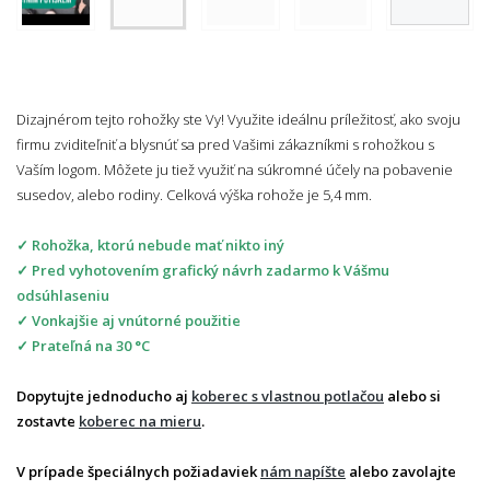
Dizajnérom tejto rohožky ste Vy! Využite ideálnu príležitosť, ako svoju
firmu zviditeľniť a blysnúť sa pred Vašimi zákazníkmi s rohožkou s
Vaším logom. Môžete ju tiež využiť na súkromné účely na pobavenie
susedov, alebo rodiny. Celková výška rohože je 5,4 mm.
✓ Rohožka, ktorú nebude mať nikto iný
✓ Pred vyhotovením grafický návrh zadarmo k Vášmu
odsúhlaseniu
✓ Vonkajšie aj vnútorné použitie
✓ Prateľná na 30 °C
Dopytujte jednoducho aj
koberec s vlastnou potlačou
alebo si
zostavte
koberec na mieru
.
V prípade špeciálnych požiadaviek
nám napíšte
alebo zavolajte