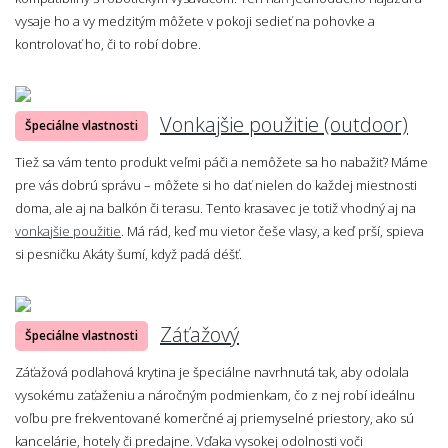
vysaje ho a vy medzitým môžete v pokoji sedieť na pohovke a
kontrolovať ho, či to robí dobre.
Vonkajšie použitie (outdoor)
Špeciálne vlastnosti
Tiež sa vám tento produkt veľmi páči a nemôžete sa ho nabažiť? Máme
pre vás dobrú správu – môžete si ho dať nielen do každej miestnosti
doma, ale aj na balkón či terasu. Tento krasavec je totiž vhodný aj na
vonkajšie použitie
. Má rád, keď mu vietor češe vlasy, a keď prší, spieva
si pesničku Akáty šumí, když padá déšť.
Záťažový
Špeciálne vlastnosti
Záťažová podlahová krytina je špeciálne navrhnutá tak, aby odolala
vysokému zaťaženiu a náročným podmienkam, čo z nej robí ideálnu
voľbu pre frekventované komerčné aj priemyselné priestory, ako sú
kancelárie, hotely či predajne. Vďaka vysokej odolnosti voči