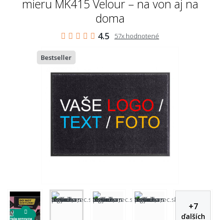
mieru MK415 Velour – na von aj na
doma
4.5
57x hodnotené
Bestseller
+
7
ďalších