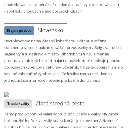
opotrebovaniu je vhodná tiež do domácností s vysokou prevádzkou,
napríklad v chodbách alebo obývacích izbách.
Slovensko
Krajina pôvodu
Hoci Slovensko nemá výraznú koberčiarsku výrobu a väčšina
sortimentu sa sem tradične dováža – predovšetkým z Belgicka – určité
segmenty si tu našli svoje miesto. Dlhodobo tu funguje menšia
produkcia praktických textílií, najmä rohožiek, ktoré dopĺňajú ponuku
dovozových kobercov a behúňov. Slovenský trh sa tak opiera hlavne o
kvalitné zahraničné výrobky, zatiaľ čo lokálna tvorba cieli skôr na
jednoduchšie a funkčné riešenie pre bežné domácnosti.
Zlatá stredná cesta
Trieda kvality
Tento produkt ponúka veľmi dobrú bilanciu ceny a kvality. Na výrobu
boli použité lepšie materiály, vďaka ktorým je tu posilnená životnosť.
Výrobok bol navrhnutý profesionálmi s dôrazom na dobre vyzerajúci a