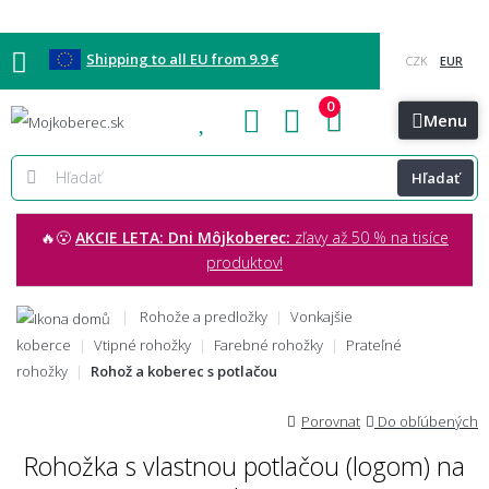
Shipping to all EU from 9.9 €
0
Blog
Vzorkovňa
Bratislava
Kontakt
Menu
Hľadať
🔥😮
AKCIE LETA: Dni Môjkoberec:
zľavy až 50 % na tisíce
produktov!
Rohože a predložky
Vonkajšie
koberce
Vtipné rohožky
Farebné rohožky
Prateľné
rohožky
Rohož a koberec s potlačou
Porovnat
Do obľúbených
Rohožka s vlastnou potlačou (logom) na