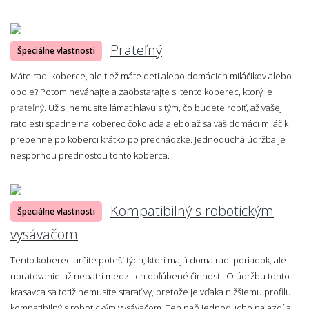
Prateľný
Špeciálne vlastnosti
Máte radi koberce, ale tiež máte deti alebo domácich miláčikov alebo
oboje? Potom neváhajte a zaobstarajte si tento koberec, ktorý je
prateľný
. Už si nemusíte lámať hlavu s tým, čo budete robiť, až vašej
ratolesti spadne na koberec čokoláda alebo až sa váš domáci miláčik
prebehne po koberci krátko po prechádzke. Jednoduchá údržba je
nespornou prednosťou tohto koberca.
Kompatibilný s robotickým
Špeciálne vlastnosti
vysávačom
Tento koberec určite poteší tých, ktorí majú doma radi poriadok, ale
upratovanie už nepatrí medzi ich obľúbené činnosti. O údržbu tohto
krasavca sa totiž nemusíte starať vy, pretože je vďaka nižšiemu profilu
kompatibilný s robotickým vysávačom. Ten naň jednoducho najazdí a