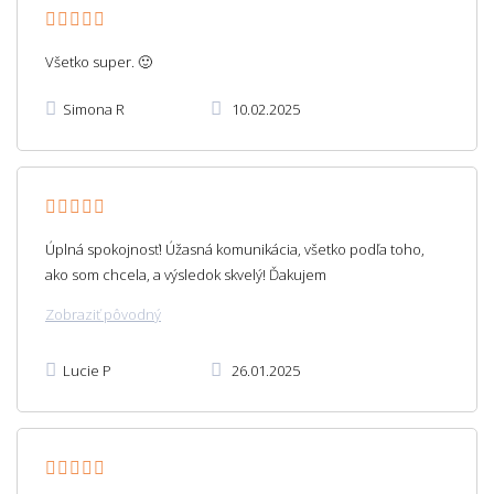
Všetko super. 🙂
Simona R
10.02.2025
Úplná spokojnosť! Úžasná komunikácia, všetko podľa toho,
ako som chcela, a výsledok skvelý! Ďakujem
Zobraziť pôvodný
Lucie P
26.01.2025