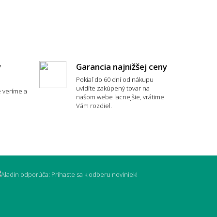
y
Garancia najnižšej ceny
Pokiaľ do 60 dní od nákupu
uvidíte zakúpený tovar na
 veríme a
typ koberca je najpohodlnejší?
našom webe lacnejšie, vrátime
Vám rozdiel.