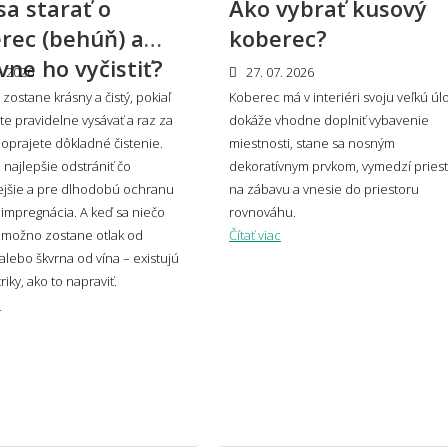
sa starať o
Ako vybrať kusový
zladiť koberec s nábytkom a podlahou?
Hodí
rec (behúň) a
koberec?
prie
vne ho vyčistiť?
. 2026
27. 07. 2026
zostane krásny a čistý, pokiaľ
Koberec má v interiéri svoju veľkú úl
e pravidelne vysávať a raz za
dokáže vhodne doplniť vybavenie
oprajete dôkladné čistenie.
koberec zvoliť do moderného interiéru?
miestnosti, stane sa nosným
Má k
e najlepšie odstrániť čo
dekoratívnym prvkom, vymedzí pries
ejšie a pre dlhodobú ochranu
na zábavu a vnesie do priestoru
mpregnácia. A keď sa niečo
rovnováhu.
osť a umiestnenie
 možno zostane otlak od
Čítať viac
alebo škvrna od vína – existujú
riky, ako to napraviť.
vybrať správnu veľkosť koberca?
Aký 
c
veľký presah má mať koberec pod
Môže
lom?