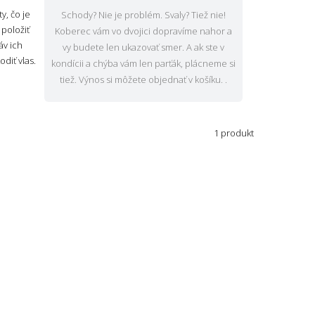
y, čo je
Schody? Nie je problém. Svaly? Tiež nie!
 položiť
Koberec vám vo dvojici dopravíme nahor a
áv ich
vy budete len ukazovať smer. A ak ste v
diť vlas.
kondícii a chýba vám len parťák, plácneme si
tiež. Výnos si môžete objednať v košíku. .
1 produkt