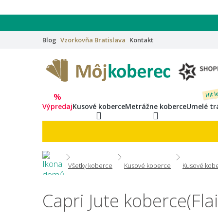
Blog
Vzorkovňa
Bratislava
Kontakt
Hit l
%
Výpredaj
Kusové koberce
Metrážne koberce
Umelé tr
Všetky koberce
Kusové koberce
Kusové kobe
Capri Jute koberce(Fla