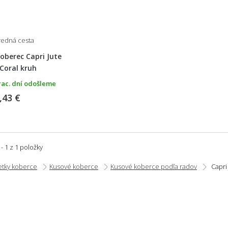
tredná cesta
oberec Capri Jute
Coral kruh
rac. dní odošleme
,43 €
 - 1 z 1 položky
etky koberce
Kusové koberce
Kusové koberce podľa radov
Capri