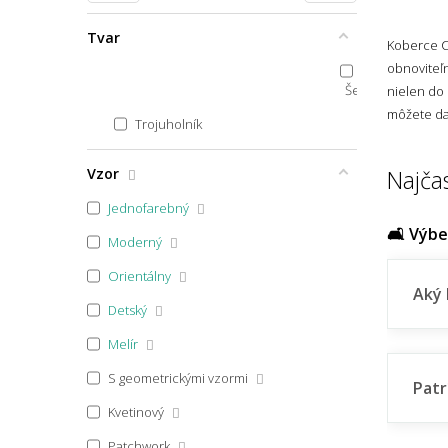
40x40
Tvar
Koberce CA
40x44
obnoviteľn
50x40
Šesťuholník
nielen do 
môžete dať
40x60 půlkruh
Trojuholník
40x60x1,7
Vzor
Najča
40x60
Jednofarebný
40x70
🛋️ Výb
Moderný
40x80
Orientálny
100x40
Aký 
Detský
45x40
Melír
45x45
S geometrickými vzormi
Patr
45x64
Kvetinový
45x65
Patchwork