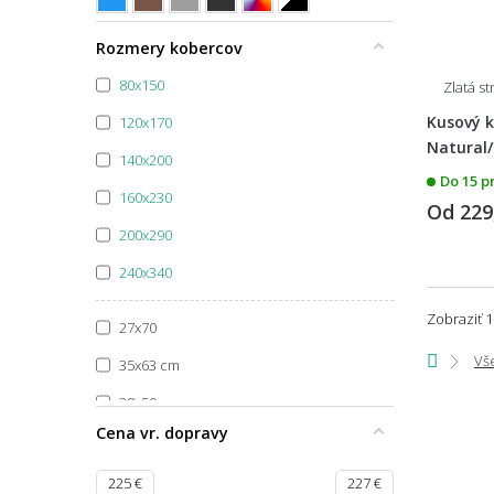
Špecifikácia farby
Rozmery kobercov
80x150
Zlatá s
Kusový k
120x170
Natural/
140x200
Do 15 p
160x230
Od
229
200x290
240x340
Zobraziť 1
27x70
Vš
35x63 cm
38x50 cm
Cena vr. dopravy
39x58
39x80
225
€
227
€