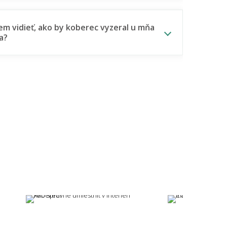
m vidieť, ako by koberec vyzeral u mňa
a?
Holešom.
lý alebo tmavý koberec – čo je
tickejšie?