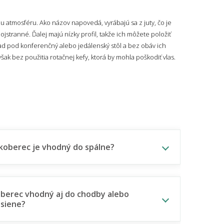
u atmosféru. Ako názov napovedá, vyrábajú sa z juty, čo je
stranné. Ďalej majú nízky profil, takže ich môžete položiť
lad pod konferenčný alebo jedálenský stôl a bez obáv ich
ak bez použitia rotačnej kefy, ktorá by mohla poškodiť vlas.
koberec je vhodný do spálne?
oberec vhodný aj do chodby alebo
siene?