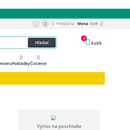
Prihlásiť sa
Mena :
EUR
0
Hľadať
Košík
 mieru
Pokládky
Čistenie
Výnos na poschodie