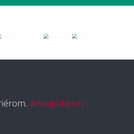
vyčistiť škvrny?
typ koberca je najjednoduchší na
bu?
vetlé koberce nepraktické?
ožné koberec čistiť mokrou cestou?
riérom.
#mojkoberec