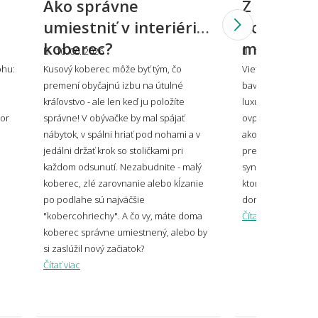
Ako správne
Z čoho sa
 sa vzorovaný koberec do malého
umiestniť v interiéri
koberce: 
storu?
koberec?
materiálo
10. 06. 2026
10. 06. 2026
ohu:
Kusový koberec môže byť tým, čo
Viete, že koberec
premení obyčajnú izbu na útulné
bavlna, odolný ak
oberec ladiť alebo kontrastovať?
kráľovstvo - ale len keď ju položíte
luxusný ako vlna?
tor
správne! V obývačke by mal spájať
ovplyvní, ako sa v
nábytok, v spálni hriať pod nohami a v
ako dlho vydrží aj 
jedálni držať krok so stoličkami pri
prehľad všetkých 
každom odsunutí. Nezabudnite - malý
syntetických po pr
koberec, zlé zarovnanie alebo kĺzanie
ktorý z nich bude
po podlahe sú najväčšie
domov.
veľký koberec zvoliť pod sedačku?
"kobercohriechy". A čo vy, máte doma
Čítať viac
koberec správne umiestnený, alebo by
si zaslúžil nový začiatok?
Čítať viac
 mi koberec opticky zväčšiť miestnosť?