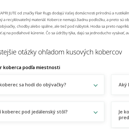
PRI JUTE od značky Flair Rugs dodajú Vašej domácnosti prírodnú a rustikáln
ý a recyklovateľný materiál. Koberce nemajú žiadnu podložku, a preto sú oboj
obývačky, chodby alebo spálne, ale tiež pod nábytok. Hodia sa preto naprík
 aj na podlahové kúrenie. Čo sa údržby týka, dajú sa jednoducho vysávať, avš
stejšie otázky ohľadom kusových kobercov
er koberca podľa miestnosti
koberec sa hodí do obývačky?
Aký 
í koberec pod jedálenský stôl?
Je k
pred