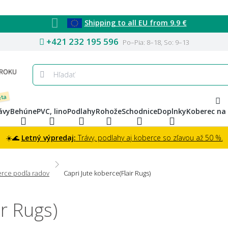
Shipping to all EU from 9.9 €
+421 232 195 596
Po–Pia: 8–18, So: 9–13
eta
ávy
Behúne
PVC, lino
Podlahy
Rohože
Schodnice
Doplnky
Koberec na
☀️🌊
Letný výpredaj:
Trávy, podlahy aj koberce so zľavou až 50 %.
rce podľa radov
Capri Jute koberce(Flair Rugs)
ir Rugs)