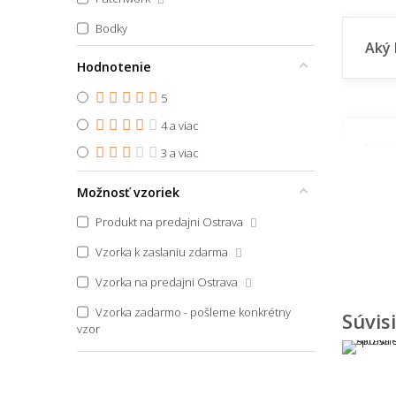
45x67
Bodky
45x70
Aký 
Pruhovaný
Hodnotenie
45x70 půlkruh
Zvierací motív
5
45x75
4 a viac
45x75 půlkruh
Viet
Škandinávsky
3 a viac
45x140
štýl
Boho
Možnosť vzoriek
45x150
Vidiecky
46x61
Produkt na predajni Ostrava
🎨 Dizaj
Art Deco
47x140
Vzorka k zaslaniu zdarma
👨‍Odpoved
Glamour
48x75
Vzorka na predajni Ostrava
Japonský
48x76
Vzorka zadarmo - pošleme konkrétny
Súvis
Aké 
vzor
Vintage
50x45
50x50