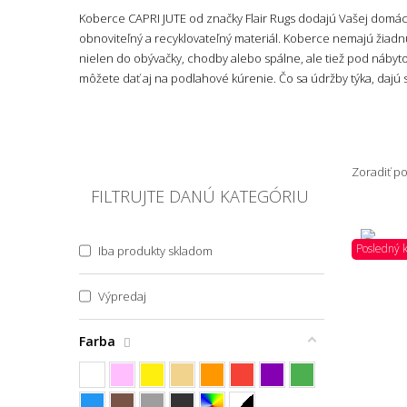
Koberce CAPRI JUTE od značky Flair Rugs dodajú Vašej domácno
obnoviteľný a recyklovateľný materiál. Koberce nemajú žiadnu 
nielen do obývačky, chodby alebo spálne, ale tiež pod nábyto
môžete dať aj na podlahové kúrenie. Čo sa údržby týka, dajú s
Zoradiť p
FILTRUJTE DANÚ KATEGÓRIU
Posledný 
Iba produkty skladom
Výpredaj
Farba