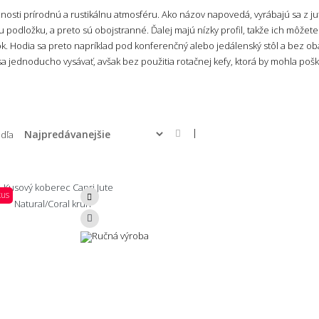
sti prírodnú a rustikálnu atmosféru. Ako názov napovedá, vyrábajú sa z jut
podložku, a preto sú obojstranné. Ďalej majú nízky profil, takže ich môžete
k. Hodia sa preto napríklad pod konferenčný alebo jedálenský stôl a bez ob
a jednoducho vysávať, avšak bez použitia rotačnej kefy, ktorá by mohla poško
|
odľa
kus