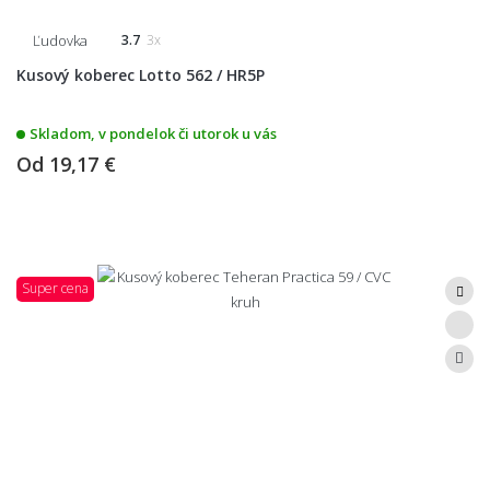
Ľudovka
3.7
3x
Kusový koberec Lotto 562 / HR5P
Skladom, v pondelok či utorok u vás
Od
19,17 €
Super cena