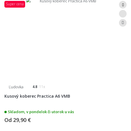
Super cena
Ľudovka
4.8
11x
Kusový koberec Practica A6 VMB
Skladom, v pondelok či utorok u vás
Od
29,90 €