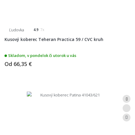
Ľudovka
4.9
7x
Kusový koberec Teheran Practica 59 / CVC kruh
Skladom, v pondelok či utorok u vás
Od
66,35 €