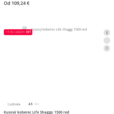
Od
109,24 €
-15 % s kódom:
HIT
Ľudovka
4.5
40x
Kusový koberec Life Shaggy 1500 red