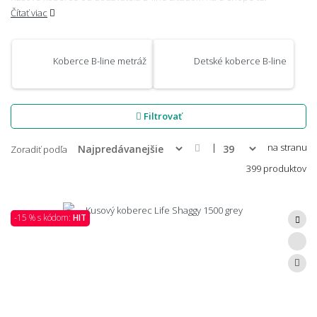
Čítať viac
Koberce B-line metráž
Detské koberce B-line
Filtrovať
|
na stranu
Zoradiť podľa
399 produktov
-15 % s kódom:
HIT