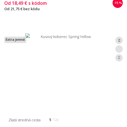
Od
18,49 €
s kódom
-15 %
Od
21,75 €
bez kódu
Extra jemné
Zlatá stredná cesta
5
12x