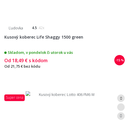
Ľudovka
4.5
42x
Kusový koberec Life Shaggy 1500 green
Skladom, v pondelok či utorok u vás
Od
18,49 €
s kódom
-15 %
Od
21,75 €
bez kódu
Super cena