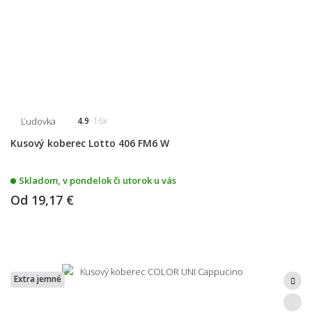
Ľudovka
4.9
16x
Kusový koberec Lotto 406 FM6 W
Skladom, v pondelok či utorok u vás
Od
19,17 €
Extra jemné