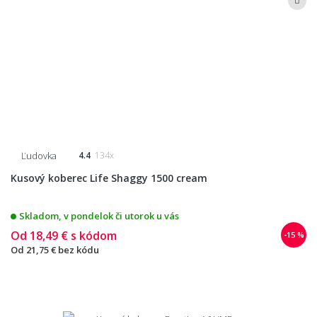
Ľudovka
4.4
134x
Kusový koberec Life Shaggy 1500 cream
Skladom, v pondelok či utorok u vás
Od
18,49 €
s kódom
-15 %
Od
21,75 €
bez kódu