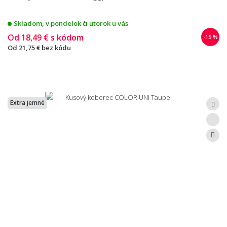
Skladom, v pondelok či utorok u vás
Od
18,49 €
s kódom
-15 %
Od
21,75 €
bez kódu
Extra jemné