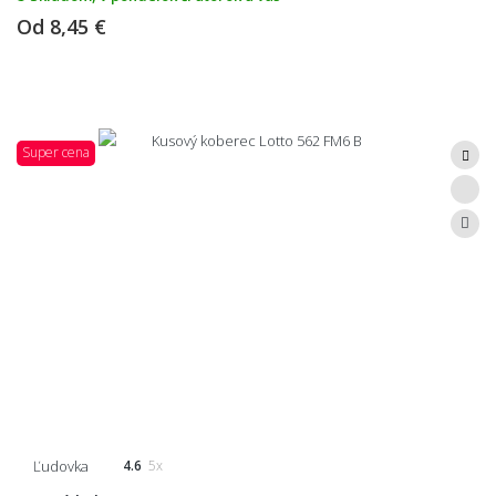
Od
8,45 €
Super cena
Ľudovka
4.6
5x