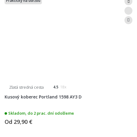
Praktický na údržbu
Zlatá stredná cesta
4.5
18x
Kusový koberec Portland 1598 AY3 D
Skladom, do 2 prac. dní odošleme
Od
29,90 €