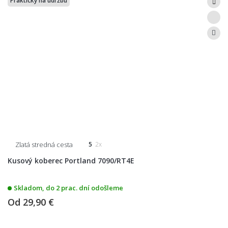
Praktický na údržbu
Zlatá stredná cesta
5
2x
Kusový koberec Portland 7090/RT4E
Skladom, do 2 prac. dní odošleme
Od
29,90 €