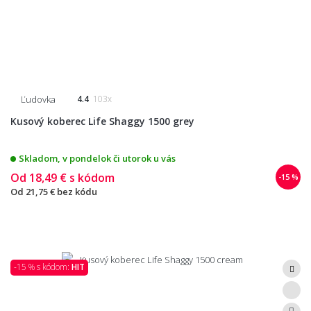
Ľudovka
4.4
103x
Kusový koberec Life Shaggy 1500 grey
Skladom, v pondelok či utorok u vás
Od
18,49 €
s kódom
-15 %
Od
21,75 €
bez kódu
-15 % s kódom:
HIT