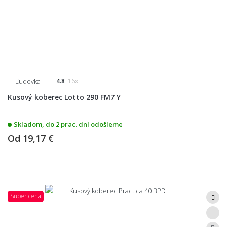
Ľudovka
4.8
16x
Kusový koberec Lotto 290 FM7 Y
Skladom, do 2 prac. dní odošleme
Od
19,17 €
Super cena