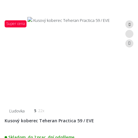
Super cena
Ľudovka
5
22x
Kusový koberec Teheran Practica 59 / EVE
Skladom, do 2 prac. dní odošleme