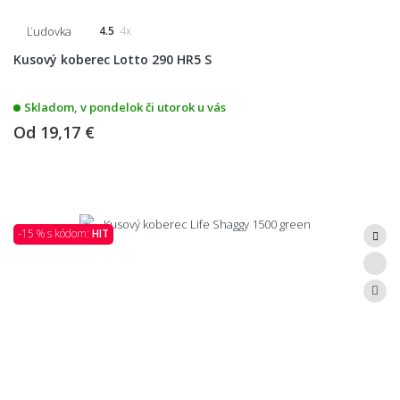
Ľudovka
4.5
4x
Kusový koberec Lotto 290 HR5 S
Skladom, v pondelok či utorok u vás
Od
19,17 €
-15 % s kódom:
HIT