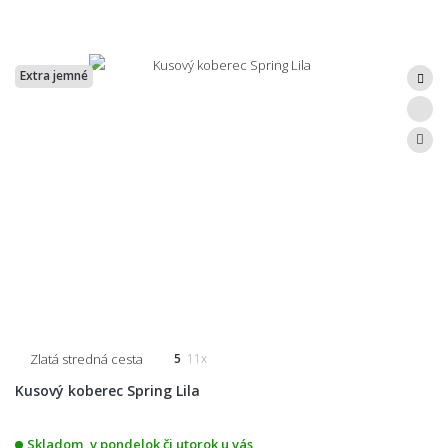
Extra jemné
Zlatá stredná cesta
5
11x
Kusový koberec Spring Lila
Skladom, v pondelok či utorok u vás