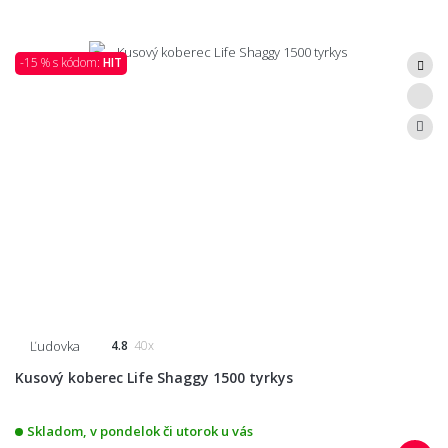
-15 % s kódom:
HIT
Ľudovka
4.8
40x
Kusový koberec Life Shaggy 1500 tyrkys
Skladom, v pondelok či utorok u vás