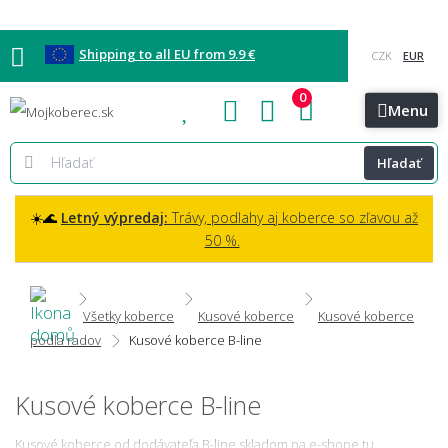
Shipping to all EU from 9.9 €
0
Blog
Vzorkovňa
Bratislava
Kontakt
Menu
Hľadať
☀️🌊
Letný výpredaj:
Trávy, podlahy aj koberce so zľavou až
50 %.
Všetky koberce
Kusové koberce
Kusové koberce
podľa radov
Kusové koberce B-line
Kusové koberce B-line
Kusové koberce od dodávateľa B-line skladom na e-shope tu.