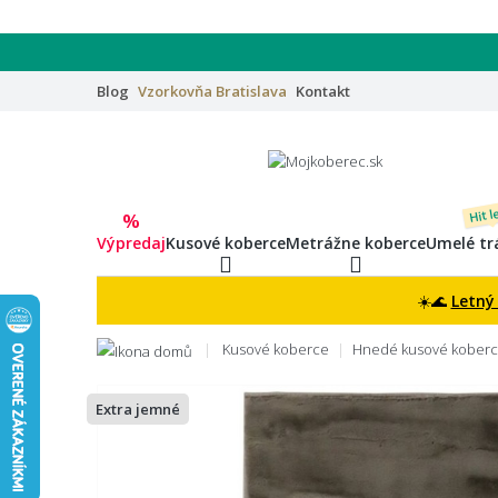
Blog
Vzorkovňa
Bratislava
Kontakt
Hit l
%
Výpredaj
Kusové koberce
Metrážne koberce
Umelé tr
☀️🌊
Letný
Kusové koberce
Hnedé kusové kober
Extra jemné