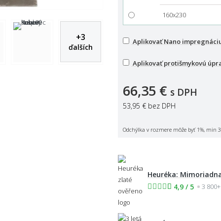
160x230
+
3
Aplikovať Nano impregnáci
ďalších
Aplikovať protišmykovú úpr
66,35 €
s DPH
53,95 €
bez DPH
Odchýlka v rozmere môže byť 1%, min 3
Heuréka: Mimoriadna
4,9 / 5
3 800+