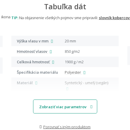
Tabuľka dát
TIP:
Na objasnenie všetkých pojmov sme pripravili:
slovník kobercov
Výška vlasu v mm
20 mm
Hmotnosť vlasov
850 g/m2
Celková hmotnosť
1900 g / m2
Špecifikácia materiálu
Polyester
Materiál
Syntetický - umelý (vegán)
Zobraziť viac parametrov
Porovnať s iným produktom