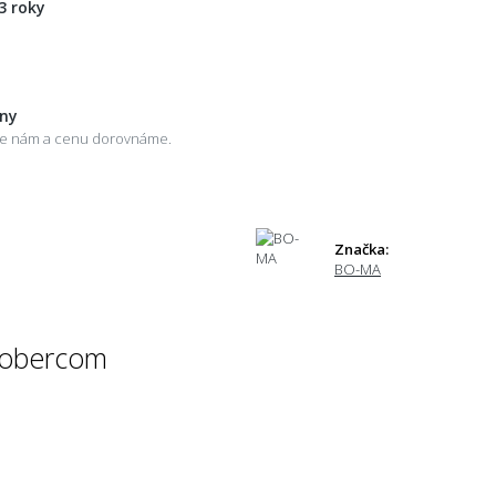
3 roky
eny
šte nám a cenu dorovnáme.
Značka:
BO-MA
 kobercom