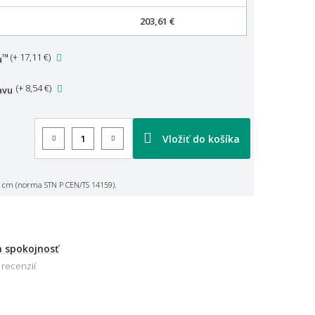
203,61 €
™
(
+ 17,11 €
)
u
(
+ 8,54 €
)
avu
Vložiť do košíka
 cm (norma STN P CEN/TS 14159).
 spokojnosť
 recenzií