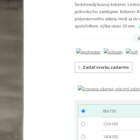
Šedohnedý kusový koberec s extra 
jednoducho zamilujete. Koberec Ra
polyesterového vlákna. Hodí sa do 
spoločníkom.
Výška vlasu: 20 mm.
S
Zaslať vzorku zadarmo
80x150
120x160
140x200