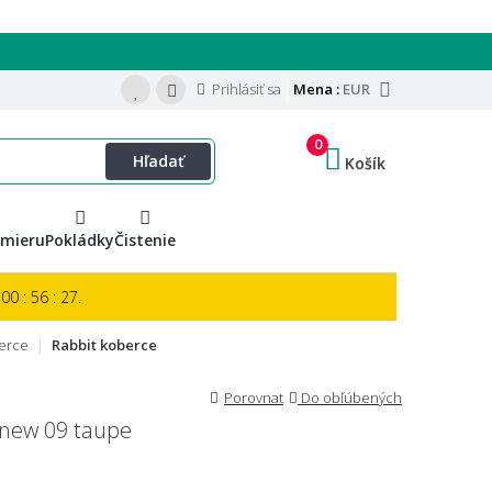
Prihlásiť sa
Mena :
EUR
0
Hľadať
Košík
 mieru
Pokládky
Čistenie
00 : 56 : 26.
erce
Rabbit koberce
Porovnat
Do obľúbených
 new 09 taupe