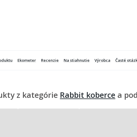
oduktu
Ekometer
Recenzie
Na stiahnutie
Výrobca
Časté otáz
ukty z kategórie
Rabbit koberce
a po