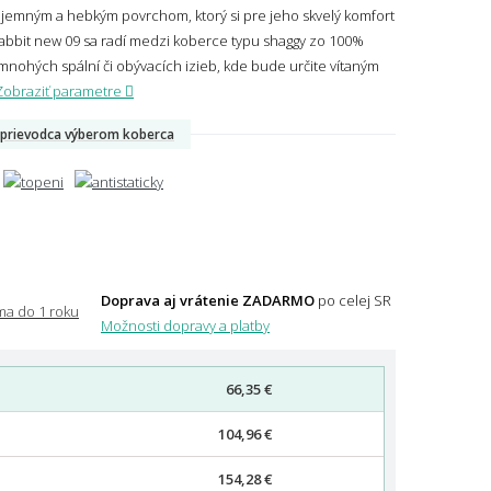
jemným a hebkým povrchom, ktorý si pre jeho skvelý komfort
bbit new 09 sa radí medzi koberce typu shaggy zo 100%
mnohých spální či obývacích izieb, kde bude určite vítaným
Zobraziť parametre
prievodca výberom koberca
Doprava aj vrátenie ZADARMO
po celej SR
Možnosti dopravy a platby
66,35 €
104,96 €
154,28 €