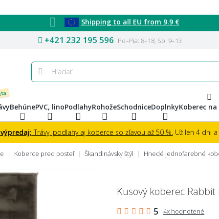
Shipping to all EU from 9.9 €
+421 232 195 596
Po–Pia: 8–18, So: 9–13
eta
ávy
Behúne
PVC, lino
Podlahy
Rohože
Schodnice
Doplnky
Koberec na
 výpredaj:
Trávy, podlahy aj koberce so zľavou až 50 %.
Už len 4 dni a 
ce
Koberce pred posteľ
Škandinávsky štýl
Hnedé jednofarebné kob
Kusový koberec Rabbit
5
4x hodnotené