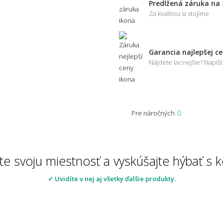
Predĺžená záruka na 
Za kvalitou si stojíme
Garancia najlepšej c
Nájdete lacnejšie? Napí
Pre náročných
te svoju miestnosť a vyskúšajte hýbať s
✓ Uvidíte v nej aj všetky ďalšie produkty.