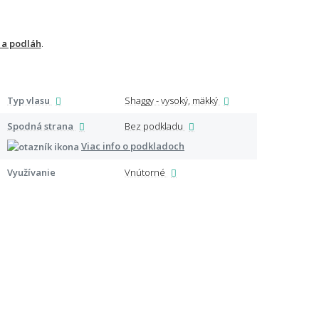
 a podláh
.
Typ vlasu
Shaggy - vysoký, mäkký
Špeci
Spodná strana
Bez podkladu
Viac info o podkladoch
Využívanie
Vnútorné
Certi