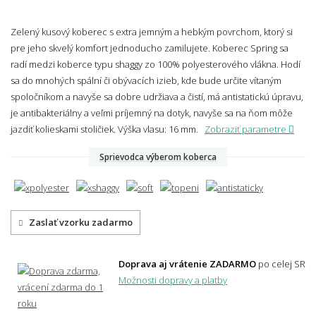
Zelený kusový koberec s extra jemným a hebkým povrchom, ktorý si
pre jeho skvelý komfort jednoducho zamilujete. Koberec Spring sa
radí medzi koberce typu shaggy zo 100% polyesterového vlákna. Hodí
sa do mnohých spální či obývacích izieb, kde bude určite vítaným
spoločníkom a navyše sa dobre udržiava a čistí, má antistatickú úpravu,
je antibakteriálny a veľmi príjemný na dotyk, navyše sa na ňom môže
jazdiť kolieskami stoličiek.
Výška vlasu: 16 mm.
Zobraziť parametre
Sprievodca výberom koberca
Zaslať vzorku zadarmo
Doprava aj vrátenie ZADARMO
po celej SR
Možnosti dopravy a platby