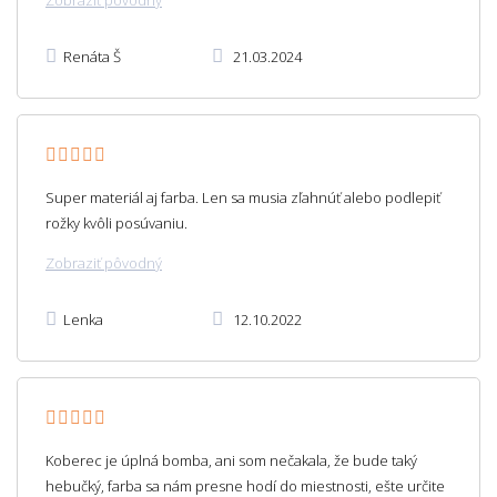
Renáta Š
21.03.2024
Super materiál aj farba. Len sa musia zľahnúť alebo podlepiť
rožky kvôli posúvaniu.
Zobraziť pôvodný
Lenka
12.10.2022
Koberec je úplná bomba, ani som nečakala, že bude taký
hebučký, farba sa nám presne hodí do miestnosti, ešte určite