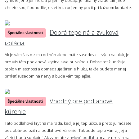
vynikne jeho jemnosť a príjemný došľap. Je ideálny všade tam, kde
chcete spojiť pohodlie, estetiku a príjemný pocit pri každom kontakte.
Dobrá tepelná a zvuková
Špeciálne vlastnosti
izolácia
Ak je vám často zima od nôh alebo máte susedov citlivých na hluk, je
pre vás táto podlahová krytina skvelou voľbou. Dobre totiž udržuje
teplo v miestnosti a obmedzuje šírenie hluku, takže budete menej
brnkať susedom na nervy a bude vám teplejšie.
Vhodný pre podlahové
Špeciálne vlastnosti
kúrenie
Táto podlahová krytina má rada, keď je jej teplúčko, a preto ju môžete
bez obáv položiť na podlahové kúrenie. Tak bude teplo vám aj jej a
všetci budú spokojní. Ak vyberáte
vinylovú podlahu
, majte prosím na