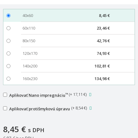
40x60
8,45 €
60x110
23,46 €
80x150
42,76 €
120x170
74,93 €
140x200
102,81 €
160x230
134,98 €
™
(
+ 17,11 €
)
Aplikovať Nano impregnáciu
(
+ 8,54 €
)
Aplikovať protišmykovú úpravu
8,45 €
s DPH