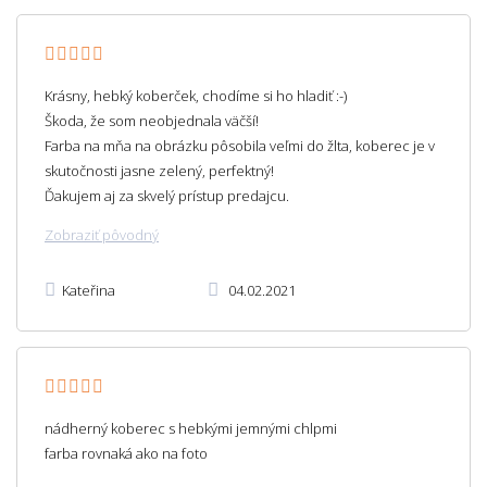
Krásny, hebký koberček, chodíme si ho hladiť :-)
Škoda, že som neobjednala väčší!
Farba na mňa na obrázku pôsobila veľmi do žlta, koberec je v
skutočnosti jasne zelený, perfektný!
Ďakujem aj za skvelý prístup predajcu.
Zobraziť pôvodný
Kateřina
04.02.2021
nádherný koberec s hebkými jemnými chlpmi
farba rovnaká ako na foto