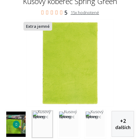
Kusový koberec Spring Green
5
15x hodnotené
Extra jemné
+
2
ďalších