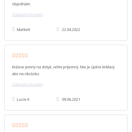
objednám.
Zobraziť pôvodný
Markett
22.04.2022
Krásne jemný na dotyk, veľmi príjemný. Nie je úplne krikľavý
ako na obrázku.
Zobraziť pôvodný
Lucie K
09.06.2021