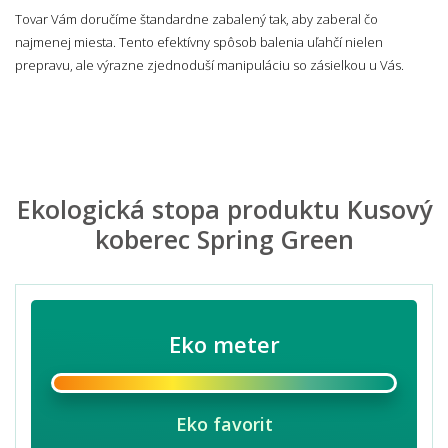
Tovar Vám doručíme štandardne zabalený tak, aby zaberal čo
najmenej miesta. Tento efektívny spôsob balenia uľahčí nielen
prepravu, ale výrazne zjednoduší manipuláciu so zásielkou u Vás.
Ekologická stopa produktu Kusový
koberec Spring Green
Eko meter
Eko favorit