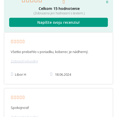
0
Celkom 15 hodnotenie
(Zobrazena jen hodnocení s textem.)
Napíšte svoju recenziu!
Všetko prebehlo v poriadku, koberec je nádherný.
Zobraziť pôvodný
Libor H
18.06.2024
Spokojnosť!
Zobraziť pôvodný