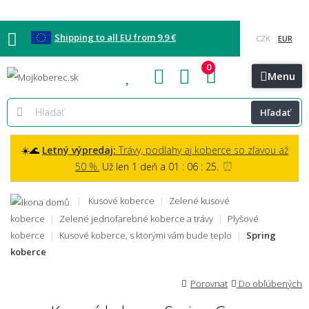
Shipping to all EU from 9.9 €
0
Blog
Vzorkovňa
Bratislava
Kontakt
Menu
Hľadať
☀️🌊
Letný výpredaj:
Trávy, podlahy aj koberce so zľavou až
⏰
50 %.
Už len 1 deň a 01 : 06 : 24.
Kusové koberce
Zelené kusové
koberce
Zelené jednofarebné koberce a trávy
Plyšové
koberce
Kusové koberce, s ktorými vám bude teplo
Spring
koberce
Porovnat
Do obľúbených