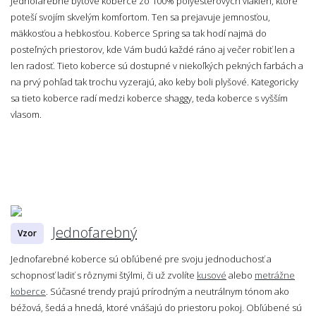
Jednofarebné bytové koberce zo 100% polyesterových vlákien, ktoré
poteší svojím skvelým komfortom. Ten sa prejavuje jemnosťou,
mäkkosťou a hebkosťou. Koberce Spring sa tak hodí najmä do
posteľných priestorov, kde Vám budú každé ráno aj večer robiť len a
len radosť. Tieto koberce sú dostupné v niekoľkých pekných farbách a
na prvý pohľad tak trochu vyzerajú, ako keby boli plyšové. Kategoricky
sa tieto koberce radí medzi koberce shaggy, teda koberce s vyšším
vlasom.
Jednofarebný
Vzor
Jednofarebné koberce sú obľúbené pre svoju jednoduchosť a
schopnosť ladiť s rôznymi štýlmi, či už zvolíte
kusové
alebo
metrážne
koberce
. Súčasné trendy prajú prírodným a neutrálnym tónom ako
béžová, šedá a hnedá, ktoré vnášajú do priestoru pokoj. Obľúbené sú