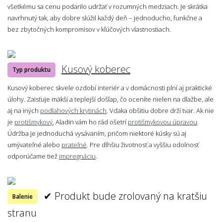
všetkému sa cenu podarilo udržať v rozumných medziach. Je skrátka
navrhnutý tak, aby dobre slúžil každý deň – jednoducho, funkčne a
bez zbytočných kompromisov v kľúčových vlastnostiach.
Kusový koberec
Typ produktu
Kusový koberec skvele ozdobí interiér a v domácnosti plní aj praktické
úlohy. Zaisťuje mäkší a teplejší došľap, čo oceníte nielen na dlažbe, ale
aj na iných
podlahových krytinách
. Vďaka obšitiu dobre drží tvar. Ak nie
je
protišmykový
, Aladin vám ho rád ošetrí
protišmykovou úpravou
.
Údržba je jednoduchá vysávaním, pričom niektoré kúsky sú aj
umývateľné alebo
prateľné
. Pre dlhšiu životnosť a vyššiu odolnosť
odporúčame tiež
impregnáciu
.
✔ Produkt bude zrolovaný na kratšiu
Balenie
stranu