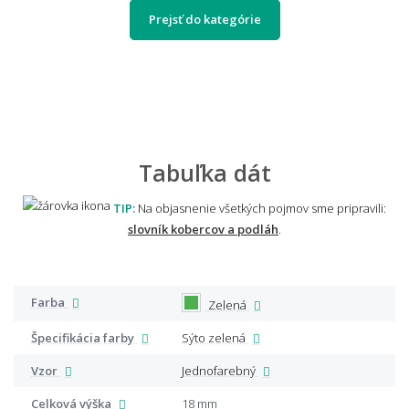
Prejsť do kategórie
Tabuľka dát
TIP:
Na objasnenie všetkých pojmov sme pripravili:
slovník kobercov a podláh
.
Farba
Zelená
Špecifikácia farby
Sýto zelená
Vzor
Jednofarebný
Celková výška
18 mm