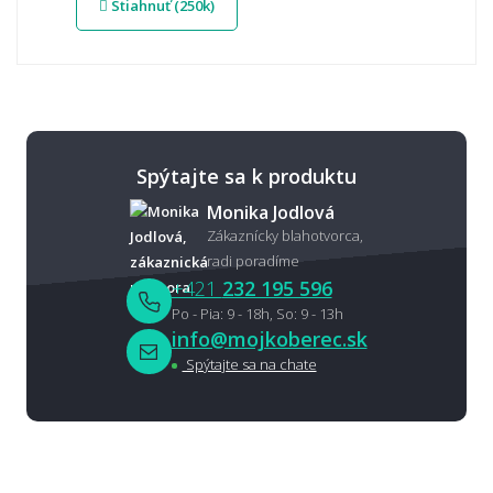
Stiahnuť (250k)
Spýtajte sa k produktu
Monika Jodlová
Zákaznícky blahotvorca,
radi poradíme
+421
232 195 596
Po - Pia: 9 - 18h, So: 9 - 13h
info@mojkoberec.sk
Spýtajte sa na chate