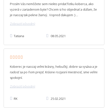
Prosím Vás nemôžete sem niekto pridať fotku koberca, ako
vyzerá v zariadenom byte? Chcem si ho objednať a dúfam, že
je naozaj tak pekne žiarivý.. Vopred ďakujem :) ...
Zobraziť pôvodný
Tatiana
08.05.2021
Koberec je naozaj veľmi krásny, hebučký, dobre sa vysáva a je
radosť sa po ňom prejsť. Krásne rozjasní miestnosť, sme veľmi
spokojní.
Zobraziť pôvodný
RK
25.02.2021