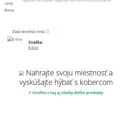
Nájdete lacnejšie? Napíšte nám a cenu dorovnáme.
Zlatá stredná cesta
Značka:
B-line
Nahrajte svoju miestnosť a
vyskúšajte hýbať s kobercom
✓ Uvidíte v nej aj všetky ďalšie produkty.