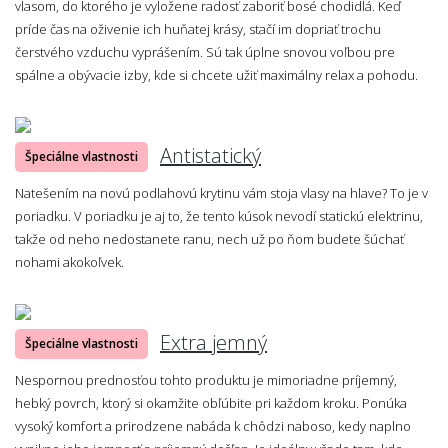
vlasom, do ktorého je vyložene radosť zaboriť bosé chodidlá. Keď
príde čas na oživenie ich huňatej krásy, stačí im dopriať trochu
čerstvého vzduchu vyprášením. Sú tak úplne snovou voľbou pre
spálne a obývacie izby, kde si chcete užiť maximálny relax a pohodu.
Antistatický
Špeciálne vlastnosti
Natešením na novú podlahovú krytinu vám stoja vlasy na hlave? To je v
poriadku. V poriadku je aj to, že tento kúsok nevodí statickú elektrinu,
takže od neho nedostanete ranu, nech už po ňom budete šúchať
nohami akokoľvek.
Extra jemný
Špeciálne vlastnosti
Nespornou prednosťou tohto produktu je mimoriadne príjemný,
hebký povrch, ktorý si okamžite obľúbite pri každom kroku. Ponúka
vysoký komfort a prirodzene nabáda k chôdzi naboso, kedy naplno