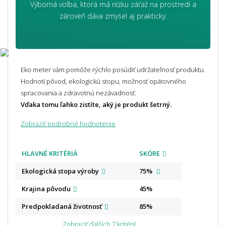
Výborná voľba, ktorá má nízku záťaž na prostredí a
zároveň dáva zmysel aj prakticky.
Eko meter vám pomôže rýchlo posúdiť udržateľnosť produktu.
Hodnotí pôvod, ekologickú stopu, možnosť opätovného
spracovania a zdravotnú nezávadnosť.
Vďaka tomu ľahko zistíte, aký je produkt šetrný.
Zobraziť podrobné hodnotenie
HLAVNÉ KRITÉRIÁ
SKÓRE
Ekologická stopa
výroby
75%
Krajina
pôvodu
45%
Predpokladaná
životnosť
85%
Zobraziť ďalších 7 kritérií