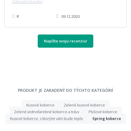
Zobraziť pôvodný
R
09.12.2020
Napíšte svoju recenziu!
PRODUKT JE ZARADENÝ DO TÝCHTO KATEGÓRIÍ
Kusové koberce
Zelené kusové koberce
Zelené jednofarebné koberce a trávy
Plyšové koberce
Kusové koberce, s ktorými vám bude teplo
Spring koberce