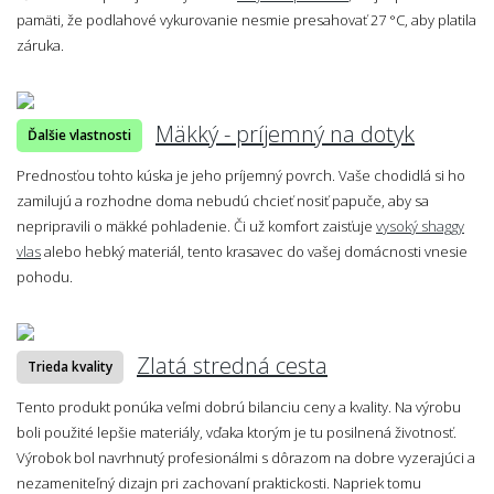
pamäti, že podlahové vykurovanie nesmie presahovať 27 °C, aby platila
záruka.
Mäkký - príjemný na dotyk
Ďalšie vlastnosti
Prednosťou tohto kúska je jeho príjemný povrch. Vaše chodidlá si ho
zamilujú a rozhodne doma nebudú chcieť nosiť papuče, aby sa
nepripravili o mäkké pohladenie. Či už komfort zaisťuje
vysoký shaggy
vlas
alebo hebký materiál, tento krasavec do vašej domácnosti vnesie
pohodu.
Zlatá stredná cesta
Trieda kvality
Tento produkt ponúka veľmi dobrú bilanciu ceny a kvality. Na výrobu
boli použité lepšie materiály, vďaka ktorým je tu posilnená životnosť.
Výrobok bol navrhnutý profesionálmi s dôrazom na dobre vyzerajúci a
nezameniteľný dizajn pri zachovaní praktickosti. Napriek tomu