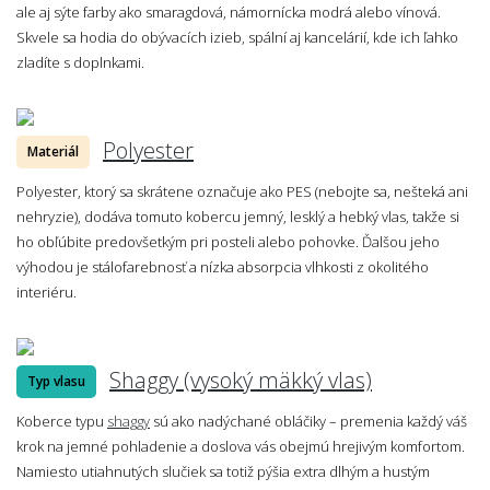
ale aj sýte farby ako smaragdová, námornícka modrá alebo vínová.
Skvele sa hodia do obývacích izieb, spální aj kancelárií, kde ich ľahko
zladíte s doplnkami.
Polyester
Materiál
Polyester, ktorý sa skrátene označuje ako PES (nebojte sa, nešteká ani
nehryzie), dodáva tomuto kobercu jemný, lesklý a hebký vlas, takže si
ho obľúbite predovšetkým pri posteli alebo pohovke. Ďalšou jeho
výhodou je stálofarebnosť a nízka absorpcia vlhkosti z okolitého
interiéru.
Shaggy (vysoký mäkký vlas)
Typ vlasu
Koberce typu
shaggy
sú ako nadýchané obláčiky – premenia každý váš
krok na jemné pohladenie a doslova vás obejmú hrejivým komfortom.
Namiesto utiahnutých slučiek sa totiž pýšia extra dlhým a hustým