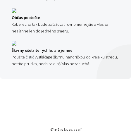
Občas pootočte
Koberec sa tak bude zaťažovať rovnomernejšie a vlas sa
nezľahne len do jedného smeru.
Škvrny ošetrite rýchlo, ale jemne
Použite
čistič
vystláčajte škvrnu handričkou od kraja ku stredu,
netrite prudko, nech sa dlhší vlas nezacuchá.
Stiahnuť