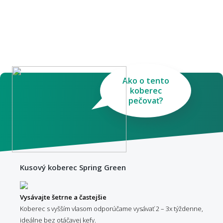
Ako o tento
koberec
pečovať?
Kusový koberec Spring Green
Vysávajte šetrne a častejšie
Koberec s vyšším vlasom odporúčame vysávať 2 – 3x týždenne,
ideálne bez otáčavej kefy.