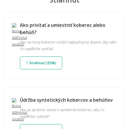
Ako privítať a umiestniť koberec alebo
behúň?
Ako na nový koberec urobiť najlepší prvý dojem, aby vám
čo najdlhšie vydržal.
Stiahnuť (250k)
Údržba syntetických kobercov a behúňov
Ako sa správne starať o syntetický koberec, aby čo
najdlhšie vydržal?