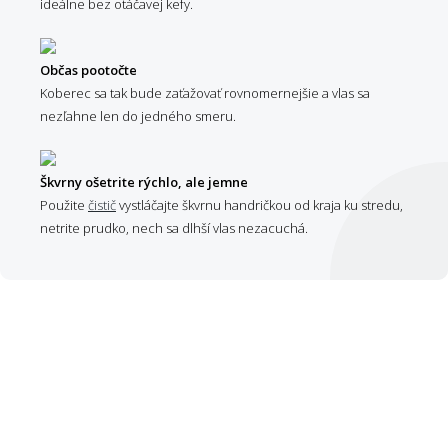
ideálne bez otáčavej kefy.
Občas pootočte
Koberec sa tak bude zaťažovať rovnomernejšie a vlas sa
nezľahne len do jedného smeru.
Škvrny ošetrite rýchlo, ale jemne
Použite
čistič
vystláčajte škvrnu handričkou od kraja ku stredu,
netrite prudko, nech sa dlhší vlas nezacuchá.