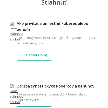
Stiahnuť
Ako privítať a umiestniť koberec alebo
behúň?
Ako na nový koberec urobiť najlepší prvý dojem, aby vám
čo najdlhšie vydržal.
Stiahnuť (250k)
Údržba syntetických kobercov a behúňov
Ako sa správne starať o syntetický koberec, aby čo
najdlhšie vydržal?