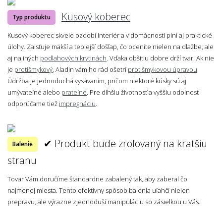
Kusový koberec
Typ produktu
Kusový koberec skvele ozdobí interiér a v domácnosti plní aj praktické
úlohy. Zaisťuje mäkší a teplejší došľap, čo oceníte nielen na dlažbe, ale
aj na iných
podlahových krytinách
. Vďaka obšitiu dobre drží tvar. Ak nie
je
protišmykový
, Aladin vám ho rád ošetrí
protišmykovou úpravou
.
Údržba je jednoduchá vysávaním, pričom niektoré kúsky sú aj
umývateľné alebo
prateľné
. Pre dlhšiu životnosť a vyššiu odolnosť
odporúčame tiež
impregnáciu
.
✔ Produkt bude zrolovaný na kratšiu
Balenie
stranu
Tovar Vám doručíme štandardne zabalený tak, aby zaberal čo
najmenej miesta. Tento efektívny spôsob balenia uľahčí nielen
prepravu, ale výrazne zjednoduší manipuláciu so zásielkou u Vás.