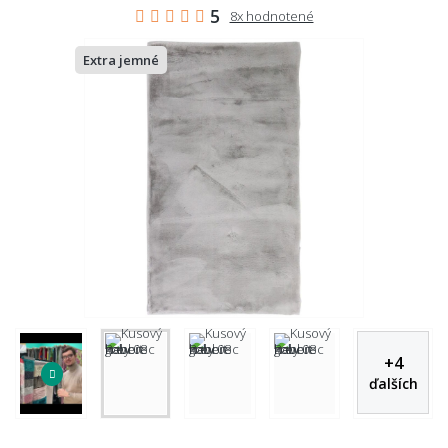
5
8x hodnotené
Extra jemné
+
4
ďalších