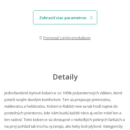
Zobraziť viac parametrov
Porovnať s iným produktom
Detaily
Jednofarebné bytové koberce zo 100% polyesterových vlákien, ktoré
poteší svojím skvelým komfortom. Ten sa prejavuje jemnosťou,
mäkkosťou a hebkosťou. Koberce Rabbit new sa tak hodí najmä do
posteľných priestorov, kde Vám budú každé ráno aj večer robiť len a
len radosť. Tieto koberce sú dostupné v niekoľkých pekných farbách a
na prvý pohľad tak trochu vyzerajú, ako keby boli plyšové. Kategoricky