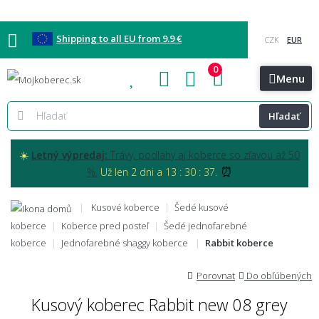
Shipping to all EU from 9.9 €
0
Blog
Vzorkovňa
Bratislava
Kontakt
Menu
Hľadať
☀️
Letný výpredaj:
Trávy, podlahy aj koberce so zľavou až 50
⏰
%.
Už len 2 dni a 13 : 30 : 36.
Kusové koberce
Šedé kusové
koberce
Koberce pred posteľ
Šedé jednofarebné
koberce
Jednofarebné shaggy koberce
Rabbit koberce
Porovnat
Do obľúbených
Kusový koberec Rabbit new 08 grey