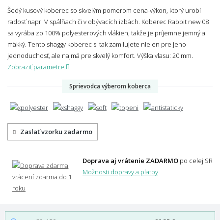
Šedý kusový koberec so skvelým pomerom cena-výkon, ktorý urobí
radosť napr. V spálňach či v obývacích izbách. Koberec Rabbit new 08
sa vyrába zo 100% polyesterových vlákien, takže je príjemne jemný a
mäkký. Tento shaggy koberec si tak zamilujete nielen pre jeho
jednoduchosť, ale najmä pre skvelý komfort.
Výška vlasu: 20 mm.
Zobraziť parametre
Sprievodca výberom koberca
Zaslať vzorku zadarmo
Doprava aj vrátenie ZADARMO
po celej SR
Možnosti dopravy a platby