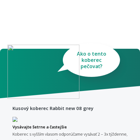
Ako o tento
koberec
pečovať?
Kusový koberec Rabbit new 08 grey
Vysávajte šetrne a častejšie
Koberec s vyšším vlasom odporúčame vysávať 2 – 3x týždenne,