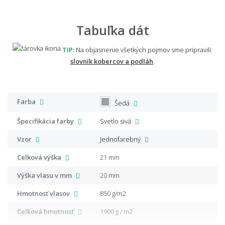
Tabuľka dát
TIP:
Na objasnenie všetkých pojmov sme pripravili:
slovník kobercov a podláh
.
Farba
Šedá
Špecifikácia farby
Svetlo sivá
Vzor
Jednofarebný
Celková výška
21 mm
Výška vlasu v mm
20 mm
Hmotnosť vlasov
850 g/m2
Celková hmotnosť
1900 g / m2