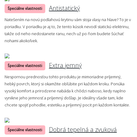
Antistatický
Špeciálne vlastnosti
Natešením na novú podlahovú krytinu vám stoja vlasy na hlave? To je v
poriadku. V poriadku je aj to, že tento kúsok nevodí statickú elektrinu,
takže od neho nedostanete ranu, nech už po ňom budete šúchať
nohami akokoľvek.
Extra jemný
Špeciálne vlastnosti
Nespornou prednosťou tohto produktu je mimoriadne príjemný,
hebký povrch, ktorý si okamžite obľúbite pri každom kroku. Ponúka
vysoký komfort a prirodzene nabáda k chôdzi naboso, kedy naplno
vynikne jeho jemnosť a príjemný došľap. Je ideálny všade tam, kde
chcete spojiť pohodlie, estetiku a príjemný pocit pri každom kontakte.
Dobrá tepelná a zvuková
Špeciálne vlastnosti