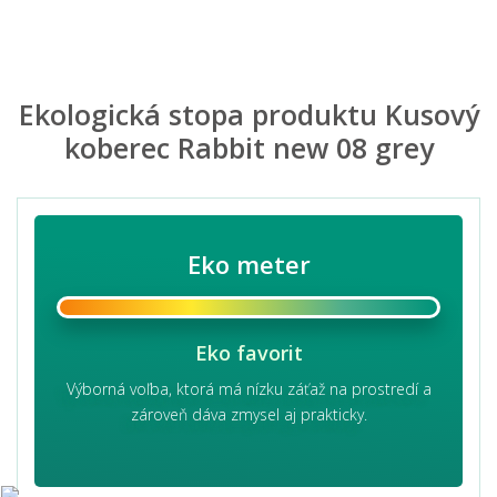
Ekologická stopa produktu Kusový
koberec Rabbit new 08 grey
Eko meter
Eko favorit
Výborná voľba, ktorá má nízku záťaž na prostredí a
zároveň dáva zmysel aj prakticky.