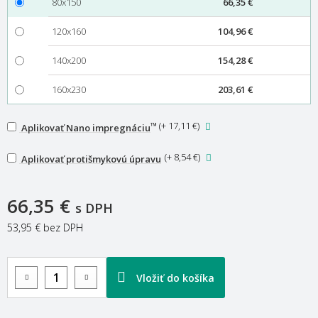
80x150
66,35 €
120x160
104,96 €
140x200
154,28 €
160x230
203,61 €
™
(
+ 17,11 €
)
Aplikovať Nano impregnáciu
(
+ 8,54 €
)
Aplikovať protišmykovú úpravu
66,35 €
s DPH
53,95 €
bez DPH
Vložiť do košíka