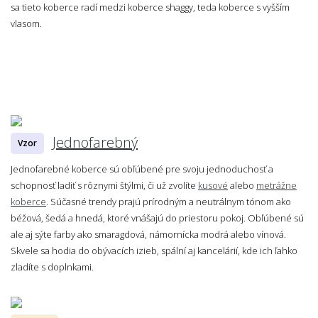
sa tieto koberce radí medzi koberce shaggy, teda koberce s vyšším
vlasom.
Jednofarebný
Vzor
Jednofarebné koberce sú obľúbené pre svoju jednoduchosť a
schopnosť ladiť s rôznymi štýlmi, či už zvolíte
kusové
alebo
metrážne
koberce
. Súčasné trendy prajú prírodným a neutrálnym tónom ako
béžová, šedá a hnedá, ktoré vnášajú do priestoru pokoj. Obľúbené sú
ale aj sýte farby ako smaragdová, námornícka modrá alebo vínová.
Skvele sa hodia do obývacích izieb, spální aj kancelárií, kde ich ľahko
zladíte s doplnkami.