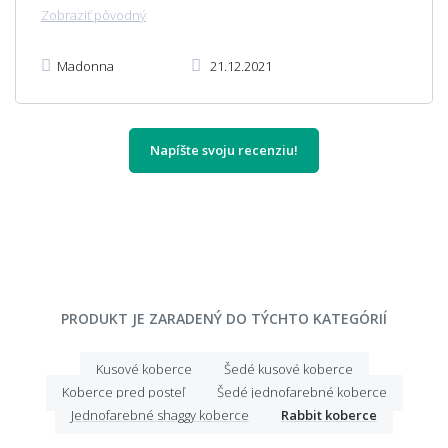
Zobraziť pôvodný
Madonna
21.12.2021
Napíšte svoju recenziu!
PRODUKT JE ZARADENÝ DO TÝCHTO KATEGÓRIÍ
Kusové koberce
Šedé kusové koberce
Koberce pred posteľ
Šedé jednofarebné koberce
Jednofarebné shaggy koberce
Rabbit koberce