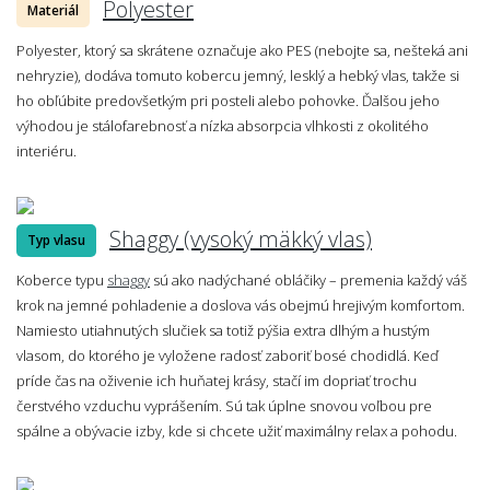
Polyester
Materiál
Polyester, ktorý sa skrátene označuje ako PES (nebojte sa, nešteká ani
nehryzie), dodáva tomuto kobercu jemný, lesklý a hebký vlas, takže si
ho obľúbite predovšetkým pri posteli alebo pohovke. Ďalšou jeho
výhodou je stálofarebnosť a nízka absorpcia vlhkosti z okolitého
interiéru.
Shaggy (vysoký mäkký vlas)
Typ vlasu
Koberce typu
shaggy
sú ako nadýchané obláčiky – premenia každý váš
krok na jemné pohladenie a doslova vás obejmú hrejivým komfortom.
Namiesto utiahnutých slučiek sa totiž pýšia extra dlhým a hustým
vlasom, do ktorého je vyložene radosť zaboriť bosé chodidlá. Keď
príde čas na oživenie ich huňatej krásy, stačí im dopriať trochu
čerstvého vzduchu vyprášením. Sú tak úplne snovou voľbou pre
spálne a obývacie izby, kde si chcete užiť maximálny relax a pohodu.