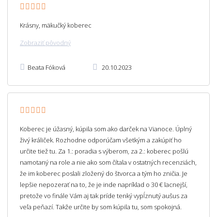
Krásny, mäkučký koberec
Zobraziť pôvodný
Beata Fóková
20.10.2023
Koberec je úžasný, kúpila som ako darček na Vianoce. Úplný
živý králiček. Rozhodne odporúčam všetkým a zakúpiť ho
určite tiež tu. Za 1.: poradia s výberom, za 2.: koberec pošlú
namotaný na role a nie ako som čítala v ostatných recenziách,
že im koberec poslali zložený do štvorca a tým ho zničia. Je
lepšie nepozerať na to, že je inde napríklad o 30 € lacnejší,
pretože vo finále Vám aj tak príde tenký vypĺznutý aušus za
veľa peňazí. Takže určite by som kúpila tu, som spokojná.