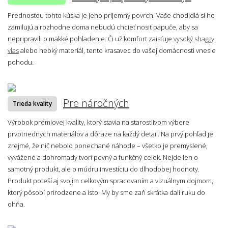
Prednosťou tohto kúska je jeho príjemný povrch. Vaše chodidlá si ho
zamilujú a rozhodne doma nebudú chcieť nosiť papuče, aby sa
nepripravili o mäkké pohladenie. Či už komfort zaisťuje
vysoký shaggy
vlas
alebo hebký materiál, tento krasavec do vašej domácnosti vnesie
pohodu.
Pre náročných
Trieda kvality
Výrobok prémiovej kvality, ktorý stavia na starostlivom výbere
prvotriednych materiálov a dôraze na každý detail. Na prvý pohľad je
zrejmé, že nič nebolo ponechané náhode – všetko je premyslené,
vyvážené a dohromady tvorí pevný a funkčný celok. Nejde len o
samotný produkt, ale o múdru investíciu do dlhodobej hodnoty.
Produkt poteší aj svojím celkovým spracovaním a vizuálnym dojmom,
ktorý pôsobí prirodzene a isto. My by sme zaň skrátka dali ruku do
ohňa.