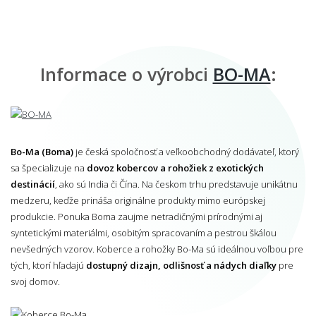
Informace o výrobci
BO-MA
:
Bo-Ma (Boma)
je česká spoločnosť a veľkoobchodný dodávateľ, ktorý
sa špecializuje na
dovoz kobercov a rohožiek z exotických
destinácií
, ako sú India či Čína. Na českom trhu predstavuje unikátnu
medzeru, keďže prináša originálne produkty mimo európskej
produkcie. Ponuka Boma zaujme netradičnými prírodnými aj
syntetickými materiálmi, osobitým spracovaním a pestrou škálou
nevšedných vzorov. Koberce a rohožky Bo-Ma sú ideálnou voľbou pre
tých, ktorí hľadajú
dostupný dizajn, odlišnosť a nádych diaľky
pre
svoj domov.