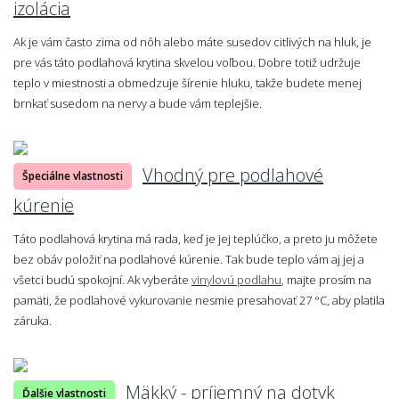
izolácia
Ak je vám často zima od nôh alebo máte susedov citlivých na hluk, je
pre vás táto podlahová krytina skvelou voľbou. Dobre totiž udržuje
teplo v miestnosti a obmedzuje šírenie hluku, takže budete menej
brnkať susedom na nervy a bude vám teplejšie.
Vhodný pre podlahové
Špeciálne vlastnosti
kúrenie
Táto podlahová krytina má rada, keď je jej teplúčko, a preto ju môžete
bez obáv položiť na podlahové kúrenie. Tak bude teplo vám aj jej a
všetci budú spokojní. Ak vyberáte
vinylovú podlahu
, majte prosím na
pamäti, že podlahové vykurovanie nesmie presahovať 27 °C, aby platila
záruka.
Mäkký - príjemný na dotyk
Ďalšie vlastnosti