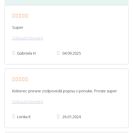
Super
Zobraziť pôvodný
Gabriela H
04.09.2025
Koberec presne zodpovedá popisu v ponuke. Proste super
Zobraziť pôvodný
Lenka K
26.01.2024