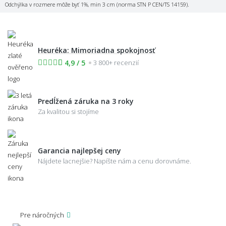
Odchýlka v rozmere môže byť 1%, min 3 cm (norma STN P CEN/TS 14159).
Heuréka: Mimoriadna spokojnosť
4,9 / 5
3 800+ recenzií
Predĺžená záruka na 3 roky
Za kvalitou si stojíme
Garancia najlepšej ceny
Nájdete lacnejšie? Napíšte nám a cenu dorovnáme.
Pre náročných