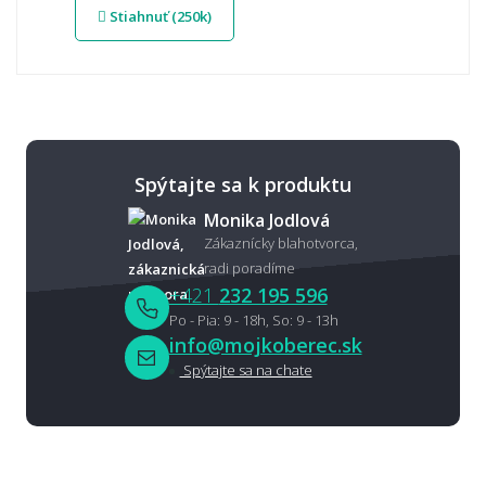
Stiahnuť (250k)
Spýtajte sa k produktu
Monika Jodlová
Zákaznícky blahotvorca,
radi poradíme
+421
232 195 596
Po - Pia: 9 - 18h, So: 9 - 13h
info@mojkoberec.sk
Spýtajte sa na chate