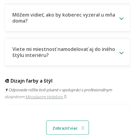
Môžem vidieť, ako by koberec vyzeral u mňa
doma?
Viete mi miestnosť namodelovať aj do iného
štýlu interiéru?
🎨 Dizajn farby a štýl
👨‍Odpovede nižšie boli písané v spolupráci s profesionálnym
dizajnérom
Miroslavom Holešom.
Aké sú súčasné trendy v motívoch
kobercov?
Zobraziť viac