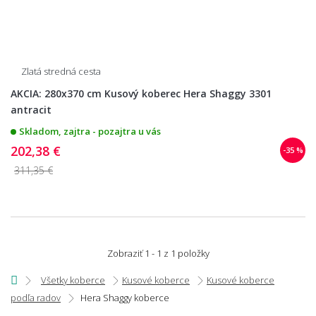
Zlatá stredná cesta
AKCIA: 280x370 cm Kusový koberec Hera Shaggy 3301
antracit
Skladom, zajtra - pozajtra u vás
202,38 €
-35 %
311,35 €
Zobraziť 1 - 1 z 1 položky
Všetky koberce
Kusové koberce
Kusové koberce
podľa radov
Hera Shaggy koberce