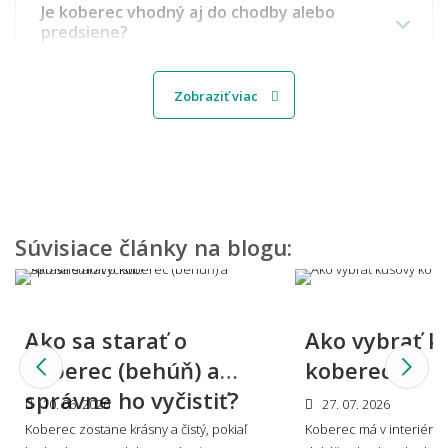
Je koberec vhodný aj do chodby alebo
predsiene?
Zobraziť viac
Aký koberec vybrať do detskej izbičky?
Môžem vidieť, ako by koberec vyzeral u mňa
doma?
Súvisiace články na blogu:
Viete mi miestnosť namodelovať aj do iného
Ako sa starať o
Ako vybrať k
štýlu interiéru?
koberec (behúň) a
koberec?
správne ho vyčistiť?
10. 06. 2026
27. 07. 2026
Koberec zostane krásny a čistý, pokiaľ
Koberec má v interiéri s
🎨 Dizajn farby a štýl