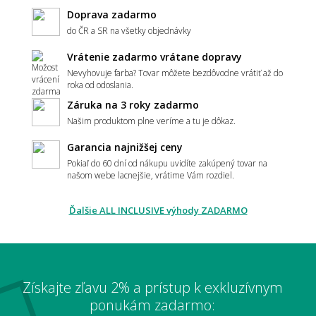
Doprava zadarmo
do ČR a SR na všetky objednávky
Vrátenie zadarmo vrátane dopravy
Aký koberec zvoliť do moderného interiéru?
Nevyhovuje farba? Tovar môžete bezdôvodne vrátiť až do
roka od odoslania.
Záruka na 3 roky zadarmo
Našim produktom plne veríme a tu je dôkaz.
Má koberec ladiť alebo kontrastovať?
Garancia najnižšej ceny
Pokiaľ do 60 dní od nákupu uvidíte zakúpený tovar na
našom webe lacnejšie, vrátime Vám rozdiel.
📏 Veľkosť a umiestnenie
Ďalšie ALL INCLUSIVE výhody ZADARMO
Ako vybrať správnu veľkosť koberca?
Získajte zľavu 2% a prístup k exkluzívnym
Aký veľký koberec zvoliť pod sedačku?
ponukám zadarmo: