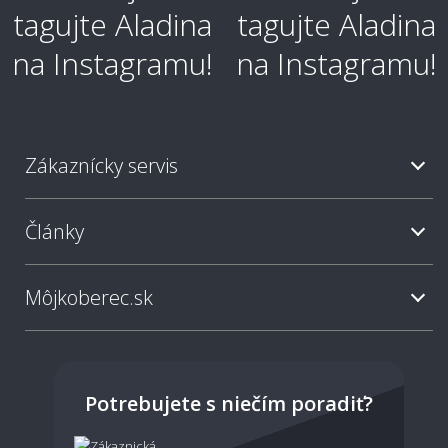
Ako je koberec odolný voči škvrnám?
Zákaznícky servis
Aký typ koberca je najjednoduchší na
údržbu?
Články
Ako často sa odporúča koberec vysávať?
Môjkoberec.sk
Sú svetlé koberce nepraktické?
Potrebujete s niečím poradiť?