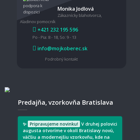
Dá sa koberec povysávať robotickým
Monika Jodlová
vysávačom?
Zákaznícky blahotvorca,
Aladinov pomocník
+421 232 195 596
Po - Pia: 8 - 18, So: 9 - 13
Je možné koberec čistiť mokrou cestou?
info@mojkoberec.sk
Podrobný kontakt
🧵 Materiál a kvalita
Aký koberec je vhodný pre domácich
miláčikov?
Predajňa, vzorkovňa Bratislava
Aký typ koberec je vhodný pre deti?
✨
Pripravujeme novinku!
V druhej polovici
augusta otvoríme v okolí Bratislavy novú,
väčšiu a modernejšiu vzorkovňu, kde na