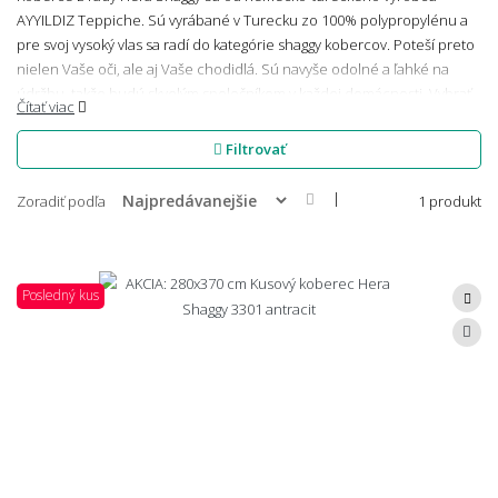
AYYILDIZ Teppiche. Sú vyrábané v Turecku zo 100% polypropylénu a
pre svoj vysoký vlas sa radí do kategórie shaggy kobercov. Poteší preto
nielen Vaše oči, ale aj Vaše chodidlá. Sú navyše odolné a ľahké na
údržbu, takže budú skvelým spoločníkom v každej domácnosti. Vybrať
Čítať viac
si môžete zo šiestich farebných variantov a mnohých veľkostných
kombinácií.
Filtrovať
|
Zoradiť podľa
1 produkt
Posledný kus