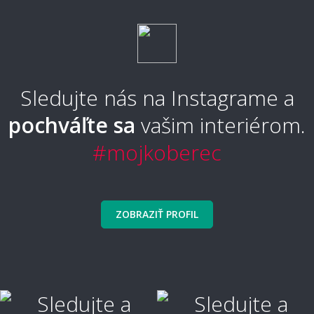
Aký typ koberca je najpohodlnejší?
Sledujte nás na Instagrame a
pochváľte sa
vašim interiérom.
Aký typ koberca sa nebude zošliapávať?
#mojkoberec
🧼 Čistenie a údržba
ZOBRAZIŤ PROFIL
Ako sa koberec čistí a udržuje?
Ako vyčistiť škvrny?