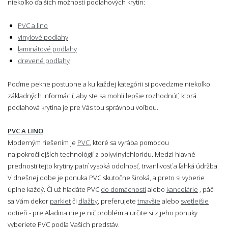
niekoľko ďalších možností podlahových krytín:
PVC a lino
vinylové podlahy
laminátové podlahy
drevené podlahy
Poďme pekne postupne a ku každej kategórii si povedzme niekoľko
základných informácií, aby ste sa mohli lepšie rozhodnúť, ktorá
podlahová krytina je pre Vás tou správnou voľbou.
PVC A LINO
Moderným riešením je
PVC
, ktoré sa vyrába pomocou
najpokročilejších technológií z polyvinylchloridu. Medzi hlavné
prednosti tejto krytiny patrí vysoká odolnosť, trvanlivosť a ľahká údržba.
V dnešnej dobe je ponuka PVC skutočne široká, a preto si vyberie
úplne každý. Či už hľadáte PVC
do domácnosti
alebo
kancelárie
, páči
sa Vám dekor
parkiet
či
dlažby
, preferujete
tmavšie
alebo
svetlejšie
odtieň - pre Aladina nie je nič problém a určite si z jeho ponuky
vyberiete PVC podľa Vašich predstáv.