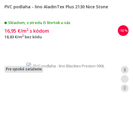
PVC podlaha - lino AladinTex Plus 2130 Nice Stone
Skladom, v stredu či štvrtok u vás
2
16,95 €/m
s kódom
-10 %
2
18,83 €/m
bez kódu
Pre vysoké zaťaženie