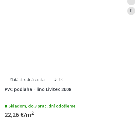
Zlatá stredná cesta
5
1x
PVC podlaha - lino Livitex 2608
Skladom, do 3 prac. dní odošleme
2
22,26 €/m