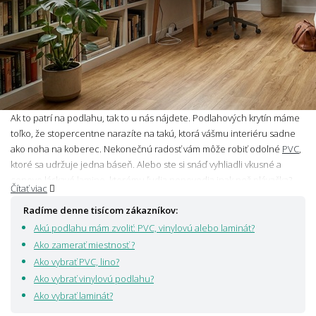
Ak to patrí na podlahu, tak to u nás nájdete. Podlahových krytín máme
toľko, že stopercentne narazíte na takú, ktorá vášmu interiéru sadne
ako noha na koberec. Nekonečnú radosť vám môže robiť odolné
PVC
,
ktoré sa udržuje jedna báseň. Alebo ste si snáď vyhliadli vkusné a
cenovo láskavé
lamino
, ktorému ľudia nepovedia inak než plávačka?
Čítať viac
Do kuchýň aj kúpeľní s radosťou pošlite vode odolný vinyl, pretože
Radíme denne tisícom zákazníkov:
vinylová podlah
a má vlhkosť na saláme. S prehľadom tiež zvládne
maznáčikov a deti. A ak vám srdce bije pre drevo, aj s tým si u nás
Akú podlahu mám zvoliť: PVC, vinylovú alebo laminát?
prídete na svoje. Na krásu a nadčasovosť
drevených podláh
nedá
Ako zamerať miestnosť ?
Aladín dopustiť.
Ako vybrať PVC, lino?
Ako vybrať vinylovú podlahu?
Ako vybrať laminát?