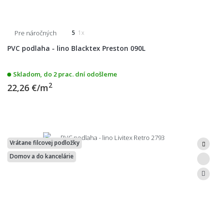
Pre náročných
5
1x
PVC podlaha - lino Blacktex Preston 090L
Skladom, do 2 prac. dní odošleme
2
22,26 €/m
Vrátane filcovej podložky
Domov a do kancelárie