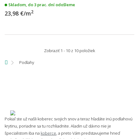
Skladom, do 3 prac. dní odošleme
2
23,98 €/m
Zobraziť 1 - 10 z 10 položiek
Podlahy
Pokiaľ ste už našli koberec svojich snov a teraz hľadáte inú podlahovú
krytinu, poriadne sa tu rozhliadnite. Aladin už dávno nie je
špecialistom iba na
koberce
, a preto Vám predstavujeme hneď