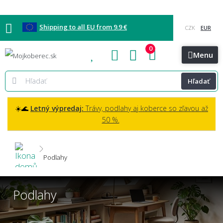
Shipping to all EU from 9.9 €
0
Blog
Vzorkovňa
Bratislava
Kontakt
Menu
Hľadať
☀️🌊
Letný výpredaj:
Trávy, podlahy aj koberce so zľavou až
50 %.
Podlahy
Podlahy