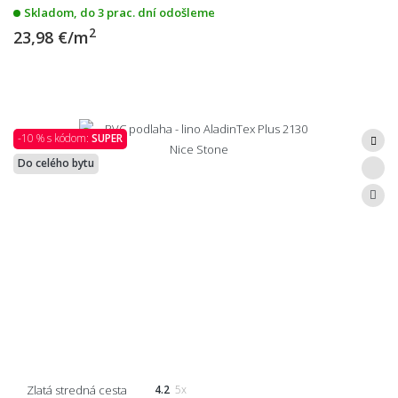
Skladom, do 3 prac. dní odošleme
2
23,98 €/m
-10 % s kódom:
SUPER
Do celého bytu
Zlatá stredná cesta
4.2
5x