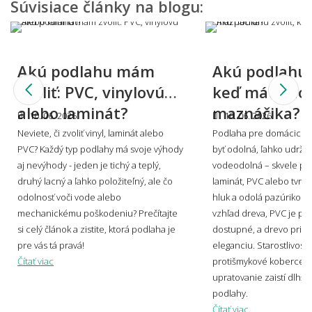
Súvisiace články na blogu:
Akú podlahu mám
Akú podlahu z
zvoliť: PVC, vinylovú
keď máte do
alebo laminát?
maznáčika?
10. 06. 2026
10. 06. 2026
Neviete, či zvoliť vinyl, laminát alebo
Podlaha pre domácich m
PVC? Každý typ podlahy má svoje výhody
byť odolná, ľahko udržia
aj nevýhody - jeden je tichý a teplý,
vodeodolná – skvele posl
druhý lacný a ľahko položiteľný, ale čo
laminát, PVC alebo tvrdé 
odolnosť voči vode alebo
hluk a odolá pazúrikom,
mechanickému poškodeniu? Prečítajte
vzhľad dreva, PVC je pr
si celý článok a zistite, ktorá podlaha je
dostupné, a drevo prin
pre vás tá pravá!
eleganciu. Starostlivosť 
Čítať viac
protišmykové koberce a
upratovanie zaistí dlhšiu
podlahy.
Čítať viac