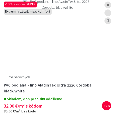
-10 % s kódom:
SUPER
Extrémna záťaž, max. komfort
Pre náročných
PVC podlaha - lino AladinTex Ultra 2226 Cordoba
black/white
Skladom, do 5 prac. dní odošleme
2
32,00 €/m
s kódom
-10 %
2
35,56 €/m
bez kódu