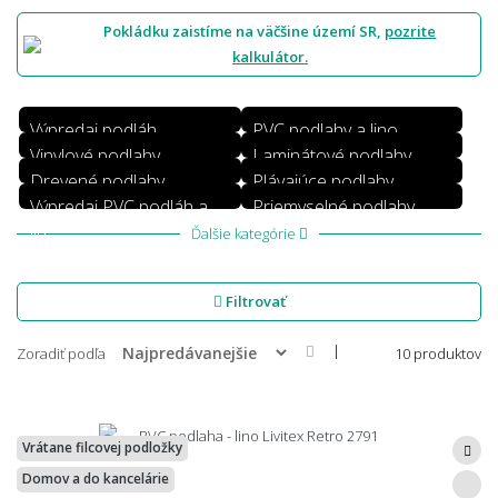
Pokládku zaistíme na väčšine území SR,
pozrite
kalkulátor.
Výpredaj podláh
PVC podlahy a lino
Vinylové podlahy
Laminátové podlahy
Drevené podlahy
Plávajúce podlahy
Výpredaj PVC podláh a
Priemyselné podlahy
lin
Ďalšie kategórie
Filtrovať
|
Zoradiť podľa
10 produktov
Vrátane filcovej podložky
Domov a do kancelárie