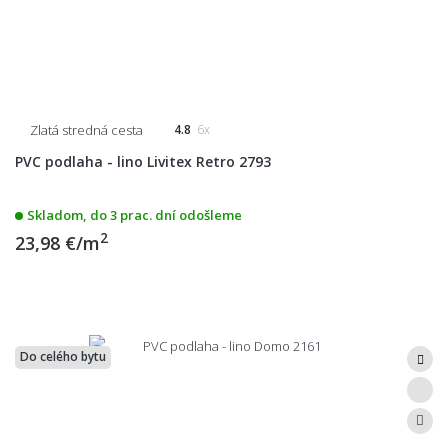
Zlatá stredná cesta
4.8
6x
PVC podlaha - lino Livitex Retro 2793
Skladom, do 3 prac. dní odošleme
2
23,98 €/m
Do celého bytu