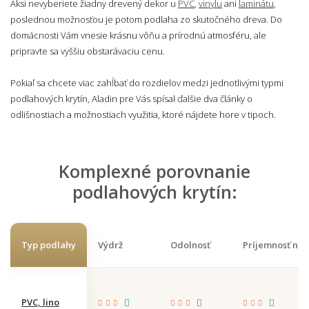
Aksi nevyberiete žiadny drevený dekor u
PVC
,
vinylu
ani
laminátu
,
poslednou možnosťou je potom podlaha zo skutočného dreva. Do
domácnosti Vám vnesie krásnu vôňu a prírodnú atmosféru, ale
pripravte sa vyššiu obstarávaciu cenu.
Pokiaľ sa chcete viac zahĺbať do rozdielov medzi jednotlivými typmi
podlahových krytín, Aladin pre Vás spísal ďalšie dva články o
odlišnostiach a možnostiach využitia, ktoré nájdete hore v tipoch.
Komplexné porovnanie
podlahových krytín:
Typ podlahy
Výdrž
Odolnosť
Príjemnosť na
PVC, lino