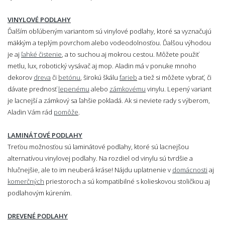
VINYLOVÉ PODLAHY
Ďalším obľúbeným variantom sú vinylové podlahy, ktoré sa vyznačujú
mäkkým a teplým povrchom alebo vodeodolnosťou. Ďalšou výhodou
je aj
ľahké čistenie
, a to suchou aj mokrou cestou. Môžete použiť
metlu, lux, robotický vysávač aj mop. Aladin má v ponuke mnoho
dekorov
dreva
či
betónu
, širokú škálu
farieb
a tiež si môžete vybrať, či
dávate prednosť
lepenému
alebo
zámkovému
vinylu. Lepený variant
je lacnejší a zámkový sa ľahšie pokladá. Ak si neviete rady s výberom,
Aladin Vám rád
pomôže
.
LAMINÁTOVÉ PODLAHY
Treťou možnosťou sú laminátové podlahy, ktoré sú lacnejšou
alternatívou vinylovej podlahy. Na rozdiel od vinylu sú tvrdšie a
hlučnejšie, ale to im neuberá kráse! Nájdu uplatnenie v
domácnosti
aj
komerčných
priestoroch a sú kompatibilné s kolieskovou stoličkou aj
podlahovým kúrením.
DREVENÉ
PODLAHY