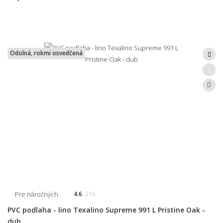
Odolná, rokmi osvedčená
Pre náročných
4.6
21x
PVC podlaha - lino Texalino Supreme 991 L Pristine Oak -
dub