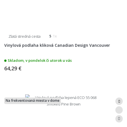
Zlatá stredná cesta
5
1x
Vinylová podlaha kliková Canadian Design Vancouver
Skladom, v pondelok či utorok u vás
64,29 €
Na frekventovaná miesta v dome