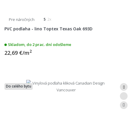
Pre náročných
5
2x
PVC podlaha - lino Toptex Texas Oak 693D
Skladom, do 2 prac. dní odošleme
2
22,69 €/m
Do celého bytu