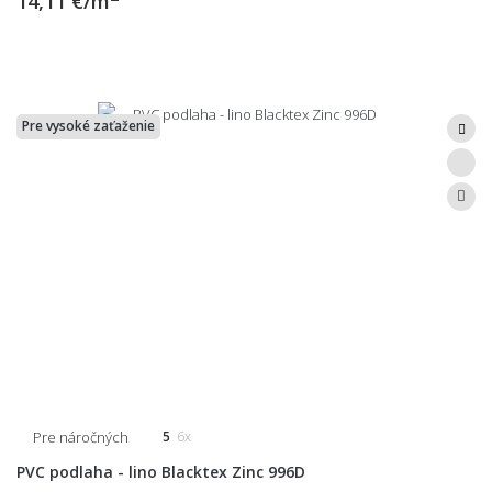
14,11 €/m
Pre vysoké zaťaženie
Pre náročných
5
6x
PVC podlaha - lino Blacktex Zinc 996D