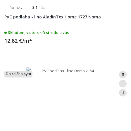
Ľudovka
3.1
15x
PVC podlaha - lino AladinTex Home 1727 Noma
Skladom, v utorok či stredu u vás
2
12,82 €/m
Do celého bytu