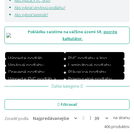
Ako vybrať PVC, lino?
Ako vybrať vinylovú podlahu?
Ako vybrať laminát?
Pokládku zaistíme na väčšine území SR,
pozrite
kalkulátor.
Výpredaj podláh
PVC podlahy a lino
Vinylové podlahy
Laminátové podlahy
Drevené podlahy
Plávajúce podlahy
Výpredaj PVC podláh a
Priemyselné podlahy
lin
Ďalšie kategórie
Filtrovať
|
na stranu
Zoradiť podľa
406 produktov