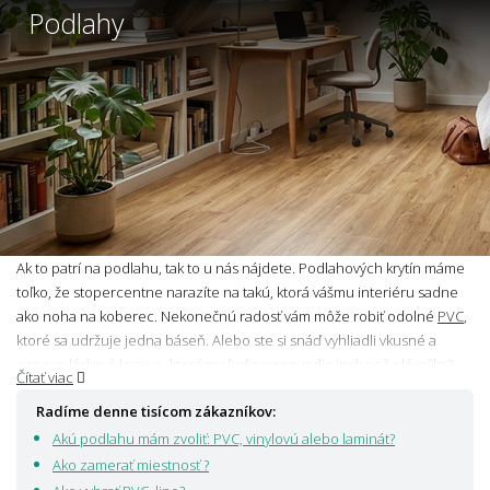
Podlahy
Ak to patrí na podlahu, tak to u nás nájdete. Podlahových krytín máme
toľko, že stopercentne narazíte na takú, ktorá vášmu interiéru sadne
ako noha na koberec. Nekonečnú radosť vám môže robiť odolné
PVC
,
ktoré sa udržuje jedna báseň. Alebo ste si snáď vyhliadli vkusné a
cenovo láskavé
lamino
, ktorému ľudia nepovedia inak než plávačka?
Čítať viac
Do kuchýň aj kúpeľní s radosťou pošlite vode odolný vinyl, pretože
Radíme denne tisícom zákazníkov:
vinylová podlah
a má vlhkosť na saláme. S prehľadom tiež zvládne
maznáčikov a deti. A ak vám srdce bije pre drevo, aj s tým si u nás
Akú podlahu mám zvoliť: PVC, vinylovú alebo laminát?
prídete na svoje. Na krásu a nadčasovosť
drevených podláh
nedá
Ako zamerať miestnosť ?
Aladín dopustiť.