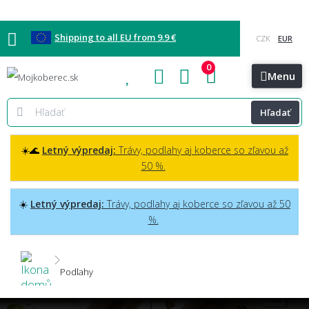
Shipping to all EU from 9.9 €
0
Blog
Vzorkovňa
Bratislava
Kontakt
Menu
Hľadať
☀️🌊
Letný výpredaj:
Trávy, podlahy aj koberce so zľavou až
50 %.
☀️
Letný výpredaj:
Trávy, podlahy aj koberce so zľavou až 50
%.
Podlahy