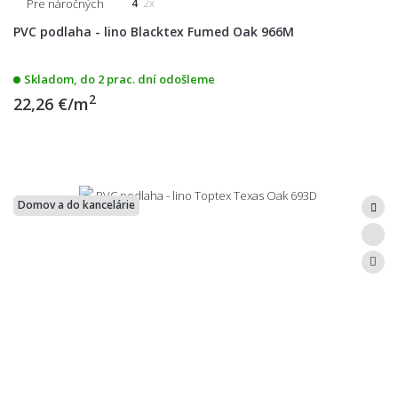
Pre náročných
4
2x
PVC podlaha - lino Blacktex Fumed Oak 966M
Skladom, do 2 prac. dní odošleme
2
22,26 €/m
Domov a do kancelárie