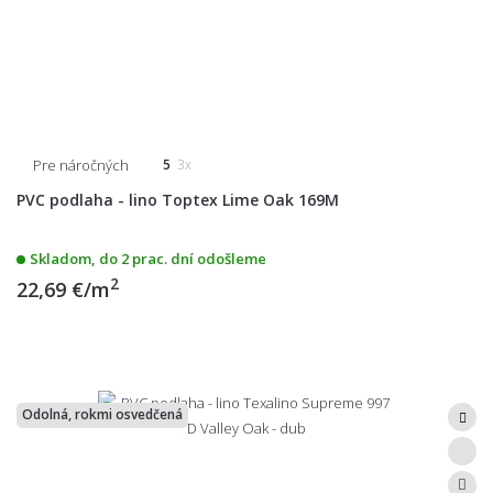
Pre náročných
5
3x
PVC podlaha - lino Toptex Lime Oak 169M
Skladom, do 2 prac. dní odošleme
2
22,69 €/m
Odolná, rokmi osvedčená