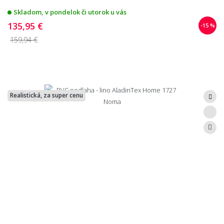
Skladom, v pondelok či utorok u vás
135,95 €
-15 %
159,94 €
Realistická, za super cenu