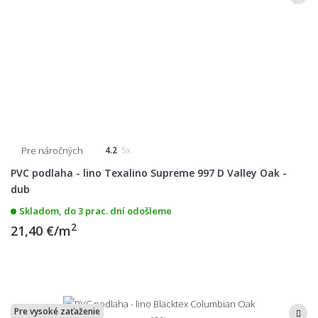
Pre náročných
4.2
5x
PVC podlaha - lino Texalino Supreme 997 D Valley Oak -
dub
Skladom, do 3 prac. dní odošleme
2
21,40 €/m
Pre vysoké zaťaženie