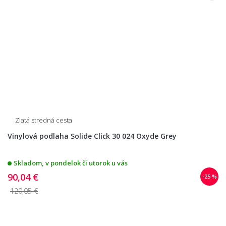
Zlatá stredná cesta
Vinylová podlaha Solide Click 30 024 Oxyde Grey
Skladom, v pondelok či utorok u vás
90,04 €
-25 %
120,05 €