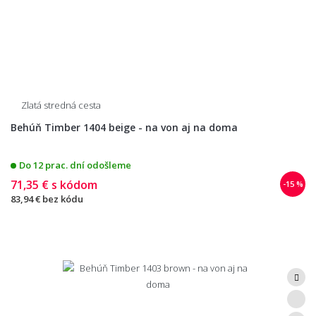
Zlatá stredná cesta
Behúň Timber 1404 beige - na von aj na doma
Do 12 prac. dní odošleme
71,35 €
s kódom
-15 %
83,94 €
bez kódu