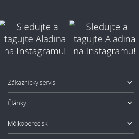
Ako vyčistiť škvrny?
Ako je koberec odolný voči škvrnám?
Zákaznícky servis
Aký typ koberca je najjednoduchší na
údržbu?
Články
Ako často sa odporúča koberec vysávať?
Môjkoberec.sk