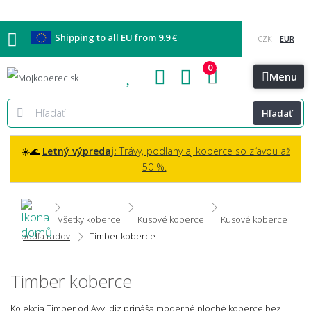
Shipping to all EU from 9.9 €
0
Blog
Vzorkovňa
Bratislava
Kontakt
Menu
Hľadať
☀️🌊
Letný výpredaj:
Trávy, podlahy aj koberce so zľavou až
50 %.
Všetky koberce
Kusové koberce
Kusové koberce
podľa radov
Timber koberce
Timber koberce
Kolekcia Timber od Ayyildiz prináša moderné ploché koberce bez