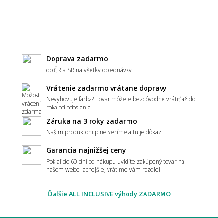
Hodí sa vzorovaný koberec do malého
priestoru?
Doprava zadarmo
do ČR a SR na všetky objednávky
Vrátenie zadarmo vrátane dopravy
Aký koberec zvoliť do moderného interiéru?
Nevyhovuje farba? Tovar môžete bezdôvodne vrátiť až do
roka od odoslania.
Záruka na 3 roky zadarmo
Našim produktom plne veríme a tu je dôkaz.
Má koberec ladiť alebo kontrastovať?
Garancia najnižšej ceny
Pokiaľ do 60 dní od nákupu uvidíte zakúpený tovar na
našom webe lacnejšie, vrátime Vám rozdiel.
📏 Veľkosť a umiestnenie
Ďalšie ALL INCLUSIVE výhody ZADARMO
Ako vybrať správnu veľkosť koberca?