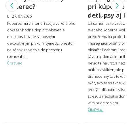
štýlu interiéru?
koberec?
pri kúpe: pok
deti, psy aj 
27. 07. 2026
10. 06. 2026
Koberec má v interiéri svoju veľkú úlohu:
Už sa nemusíte vzdávať
🎨 Dizajn farby a štýl
dokáže vhodne doplniť vybavenie
svetlého koberca kvôli s
👨‍Odpovede nižšie boli písané v spolupráci s profesionálnym
miestnosti, stane sa nosným
pretože vďaka profesion
dizajnérom Miroslavom Holešom.
dekoratívnym prvkom, vymedzí priestor
impregnácii priamo pri 
na zábavu a vnesie do priestoru
okamžitú ochranu proti
rovnováhu.
kávou aj domácimi miláč
Aké sú súčasné trendy v motívoch
Čítať viac
neviditeľná vrstva nezm
kobercov?
mäkkosť vlákien, ale po
drahocenný čas tekutinu
skôr, ako sa vsiakne. Zist
jedným kliknutím zaisti
Svetlý alebo tmavý koberec – čo je
stresu a nechať si doruč
praktickejšie?
vám bude robiť ra
Čítať viac
Ako zladiť koberec s nábytkom a podlahou?