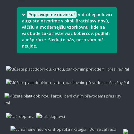
Aký typ koberec je vhodný pre deti?
✨
Pripravujeme novinku!
V druhej polovici
augusta otvoríme v okolí Bratislavy novú,
väčšiu a modernejšiu vzorkovňu, kde na
vás bude čakať ešte viac kobercov, podláh
a inšpirácie. Sledujte nás, nech vám nič
Je prírodný materiál lepší ako syntetický?
neujde.
Aký je rozdiel medzi vlnou, polypropylénom a
viskózou?
Ako spoznať či je koberec kvalitný?
Nezachytáva sa v koberci prach?