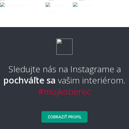
👣 Pohodlie a každodenné používanie
Aký koberec je príjemný na chodenie
naboso?
Aký typ koberca je najpohodlnejší?
Sledujte nás na Instagrame a
pochváľte sa
vašim interiérom.
Aký typ koberca sa nebude zošliapávať?
#mojkoberec
🧼 Čistenie a údržba
ZOBRAZIŤ PROFIL
Ako sa koberec čistí a udržuje?