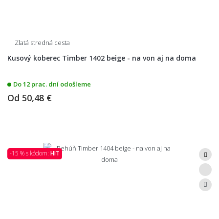
Zlatá stredná cesta
Kusový koberec Timber 1402 beige - na von aj na doma
Do 12 prac. dní odošleme
Od
50,48 €
-15 % s kódom:
HIT