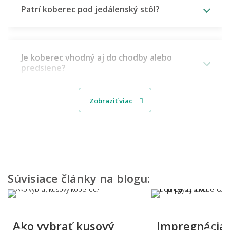
Patrí koberec pod jedálenský stôl?
Je koberec vhodný aj do chodby alebo
predsiene?
Zobraziť viac
Aký koberec vybrať do detskej izbičky?
Môžem vidieť, ako by koberec vyzeral u mňa
doma?
Súvisiace články na blogu:
Viete mi miestnosť namodelovať aj do iného
Ako vybrať kusový
Impregnácia