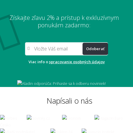
Získajte zľavu 2% a prístup k exkluzívnym
Aký veľký koberec zvoliť pod sedačku?
ponukám zadarmo:
Odoberať
Aký veľký presah má mať koberec pod
stolom?
Viac info o
spracovanie osobných údajov
Môže mi koberec opticky zväčšiť miestnosť?
Napísali o nás
Čo ak zvolím zlú veľkosť koberca?