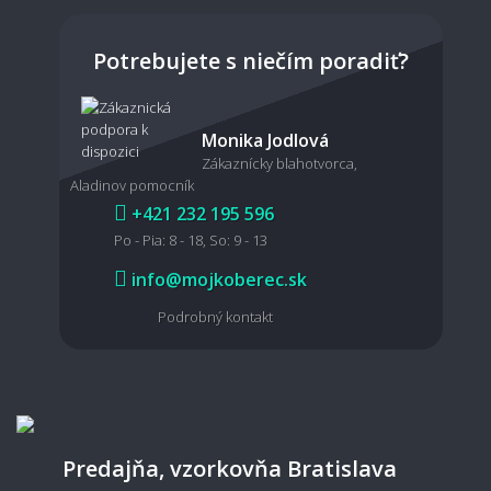
Sú svetlé koberce nepraktické?
Potrebujete s niečím poradiť?
Dá sa koberec povysávať robotickým
Monika Jodlová
vysávačom?
Zákaznícky blahotvorca,
Aladinov pomocník
+421 232 195 596
Po - Pia: 8 - 18, So: 9 - 13
Je možné koberec čistiť mokrou cestou?
info@mojkoberec.sk
Podrobný kontakt
🧵 Materiál a kvalita
Aký koberec je vhodný pre domácich
miláčikov?
Predajňa, vzorkovňa Bratislava