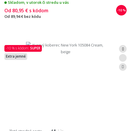
Skladom, v utorok či stredu u vás
Od
80,95 €
s kódom
-10 %
Od
89,94 €
bez kódu
-10 % s kódom:
SUPER
Extra jemné
Zlatá stredná cesta
4.8
12x