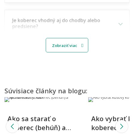
Je koberec vhodný aj do chodby alebo
predsiene?
Zobraziť viac
Aký koberec vybrať do detskej izbičky?
Môžem vidieť, ako by koberec vyzeral u mňa
doma?
Súvisiace články na blogu:
Viete mi miestnosť namodelovať aj do iného
Ako sa starať o
Ako vybrať k
štýlu interiéru?
koberec (behúň) a
koberec?