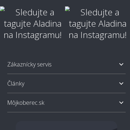
Ako vyčistiť škvrny?
Ako je koberec odolný voči škvrnám?
Zákaznícky servis
Aký typ koberca je najjednoduchší na
údržbu?
Články
Ako často sa odporúča koberec vysávať?
Môjkoberec.sk
Sú svetlé koberce nepraktické?