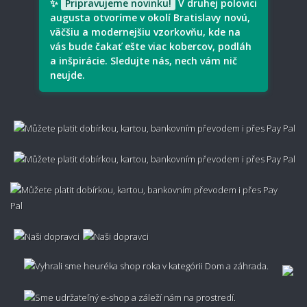
✨
Pripravujeme novinku!
V druhej polovici
augusta otvoríme v okolí Bratislavy novú,
väčšiu a modernejšiu vzorkovňu, kde na
vás bude čakať ešte viac kobercov, podláh
a inšpirácie. Sledujte nás, nech vám nič
Je prírodný materiál lepší ako syntetický?
neujde.
Aký je rozdiel medzi vlnou, polypropylénom a
viskózou?
Ako spoznať či je koberec kvalitný?
Nezachytáva sa v koberci prach?