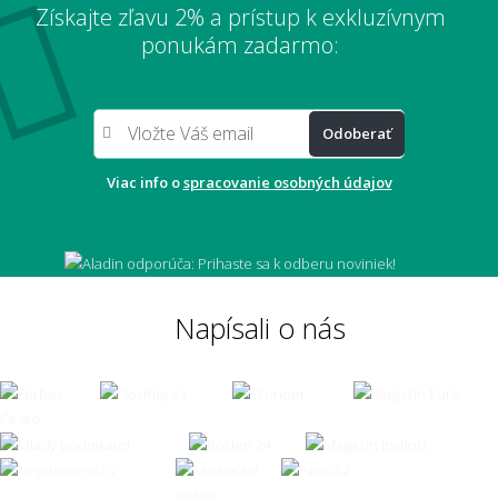
Získajte zľavu 2% a prístup k exkluzívnym
Aký veľký koberec zvoliť pod sedačku?
ponukám zadarmo:
Odoberať
Aký veľký presah má mať koberec pod
stolom?
Viac info o
spracovanie osobných údajov
Môže mi koberec opticky zväčšiť miestnosť?
Napísali o nás
Čo ak zvolím zlú veľkosť koberca?
👣 Pohodlie a každodenné používanie