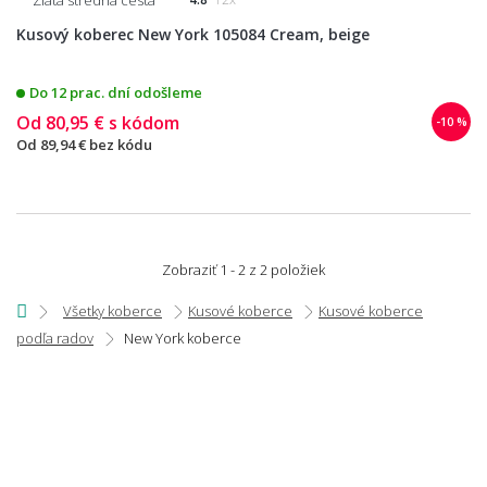
Kusový koberec New York 105084 Cream, beige
Do 12 prac. dní odošleme
Od
80,95 €
s kódom
-10 %
Od
89,94 €
bez kódu
Zobraziť 1 - 2 z 2 položiek
Všetky koberce
Kusové koberce
Kusové koberce
podľa radov
New York koberce