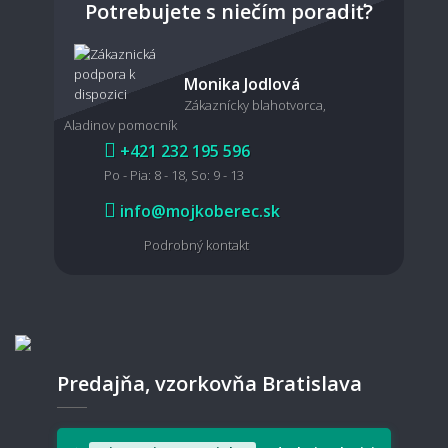
Potrebujete s niečím poradiť?
Dá sa koberec povysávať robotickým
Monika Jodlová
vysávačom?
Zákaznícky blahotvorca,
Aladinov pomocník
+421 232 195 596
Po - Pia: 8 - 18, So: 9 - 13
Je možné koberec čistiť mokrou cestou?
info@mojkoberec.sk
Podrobný kontakt
🧵 Materiál a kvalita
Aký koberec je vhodný pre domácich
miláčikov?
Predajňa, vzorkovňa Bratislava
Aký typ koberec je vhodný pre deti?