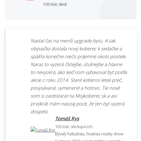
103 tisíc sled.
Nastal čas na menší upgrade bytu. A tak
obývačka dostala nový koberec k sedačke a
spálňa konečne niečo príjemné okolo postele.
Naraz to vyzerá čistejšie, útulnejšie a hlavne
to nevyzerá, ako keď som vybavoval byt podľa
akcie z roku 2014. Staré koberce leteli preč,
povysávané, vymenené a hotovo. Tie nové
som si zaobstaral na Mojkoberec.sk a asi
prvýkrát mám naozaj pocit, že ten byt vyzerá
dospelo.
Tomáš Rys
103 tisíc sledujúcich
Bývalý futbalista, finalista reality show
Survivor 2024 a komentátor esportu.