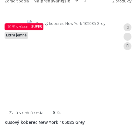
Zoradiť podľa
2 produkty
-10 % s kódom:
SUPER
Extra jemné
Zlatá stredná cesta
5
3x
Kusový koberec New York 105085 Grey