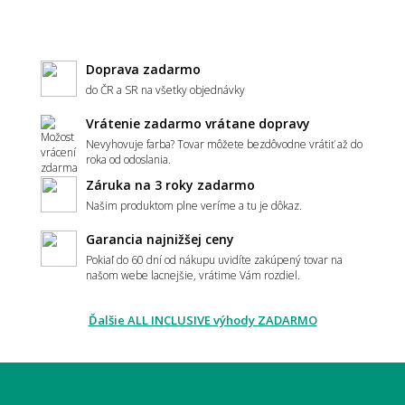
Hodí sa vzorovaný koberec do malého
priestoru?
Doprava zadarmo
do ČR a SR na všetky objednávky
Vrátenie zadarmo vrátane dopravy
Aký koberec zvoliť do moderného interiéru?
Nevyhovuje farba? Tovar môžete bezdôvodne vrátiť až do
roka od odoslania.
Záruka na 3 roky zadarmo
Našim produktom plne veríme a tu je dôkaz.
Má koberec ladiť alebo kontrastovať?
Garancia najnižšej ceny
Pokiaľ do 60 dní od nákupu uvidíte zakúpený tovar na
našom webe lacnejšie, vrátime Vám rozdiel.
📏 Veľkosť a umiestnenie
Ďalšie ALL INCLUSIVE výhody ZADARMO
Ako vybrať správnu veľkosť koberca?