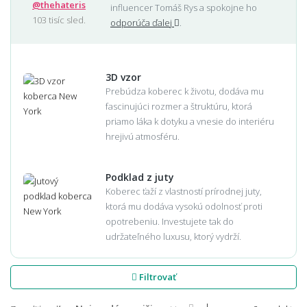
@thehateris
influencer Tomáš Rys a spokojne ho
103 tisíc sled.
odporúča ďalej
.
3D vzor
Prebúdza koberec k životu, dodáva mu
fascinujúci rozmer a štruktúru, ktorá
priamo láka k dotyku a vnesie do interiéru
hrejivú atmosféru.
Podklad z juty
Koberec ťaží z vlastností prírodnej juty,
ktorá mu dodáva vysokú odolnosť proti
opotrebeniu. Investujete tak do
udržateľného luxusu, ktorý vydrží.
Filtrovať
|