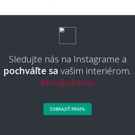
Aký koberec je príjemný na chodenie
naboso?
Aký typ koberca je najpohodlnejší?
Sledujte nás na Instagrame a
pochváľte sa
vašim interiérom.
Aký typ koberca sa nebude zošliapávať?
#mojkoberec
🧼 Čistenie a údržba
ZOBRAZIŤ PROFIL
Ako sa koberec čistí a udržuje?