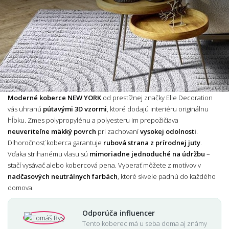
Moderné koberce NEW YORK
od prestížnej značky Elle Decoration
vás uhranú
pútavými 3D vzormi
, ktoré dodajú interiéru originálnu
hĺbku. Zmes polypropylénu a polyesteru im prepožičiava
neuveriteľne mäkký povrch
pri zachovaní
vysokej odolnosti
.
Dlhoročnosť koberca garantuje
rubová strana z prírodnej juty
.
Vďaka strihanému vlasu sú
mimoriadne jednoduché na údržbu
–
stačí vysávač alebo kobercová pena. Vyberať môžete z motívov v
nadčasových neutrálnych farbách
, ktoré skvele padnú do každého
domova.
Odporúča influencer
Tento koberec má u seba doma aj známy