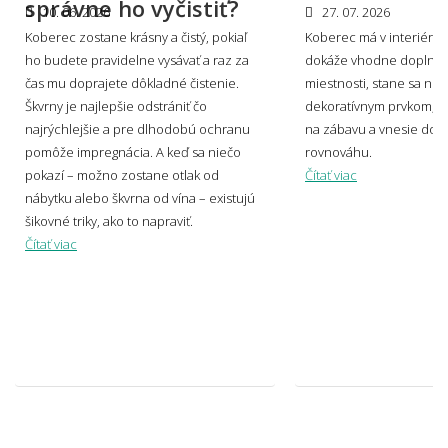
správne ho vyčistiť?
10. 06. 2026
27. 07. 2026
Koberec zostane krásny a čistý, pokiaľ
Koberec má v interiéri s
🎨 Dizajn farby a štýl
ho budete pravidelne vysávať a raz za
dokáže vhodne doplniť 
👨‍Odpovede nižšie boli písané v spolupráci s profesionálnym
čas mu doprajete dôkladné čistenie.
miestnosti, stane sa no
dizajnérom Miroslavom Holešom.
Škvrny je najlepšie odstrániť čo
dekoratívnym prvkom, v
najrýchlejšie a pre dlhodobú ochranu
na zábavu a vnesie do p
pomôže impregnácia. A keď sa niečo
rovnováhu.
Aké sú súčasné trendy v motívoch
pokazí – možno zostane otlak od
Čítať viac
kobercov?
nábytku alebo škvrna od vína – existujú
šikovné triky, ako to napraviť.
Čítať viac
Svetlý alebo tmavý koberec – čo je
praktickejšie?
Ako zladiť koberec s nábytkom a podlahou?