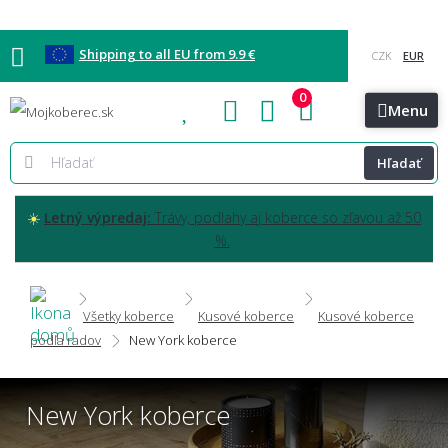
Shipping to all EU from 9.9 €
0
Blog
Vzorkovňa
Bratislava
Kontakt
Menu
Hľadať
☀️
Letný výpredaj:
Trávy, podlahy aj koberce so zľavou až 50
%.
Všetky koberce
Kusové koberce
Kusové koberce
podľa radov
New York koberce
New York koberce