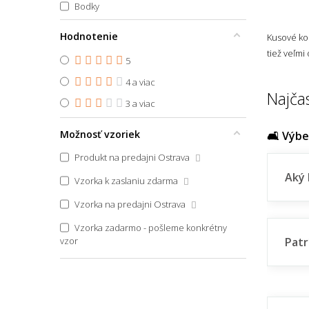
Bodky
45x70
Pruhovaný
Hodnotenie
Kusové ko
45x70 půlkruh
Zvierací motív
tiež veľmi
5
45x75
4 a viac
45x75 půlkruh
Najča
Škandinávsky
3 a viac
45x140
Boho
Možnosť vzoriek
45x150
🛋️ Výb
Vidiecky
46x61
Produkt na predajni Ostrava
Art Deco
Aký 
47x140
Vzorka k zaslaniu zdarma
Glamour
48x75
Vzorka na predajni Ostrava
Japonský
48x76
Vzorka zadarmo - pošleme konkrétny
vzor
Patr
Vintage
50x45
50x50
50x50 (priemer) kruh