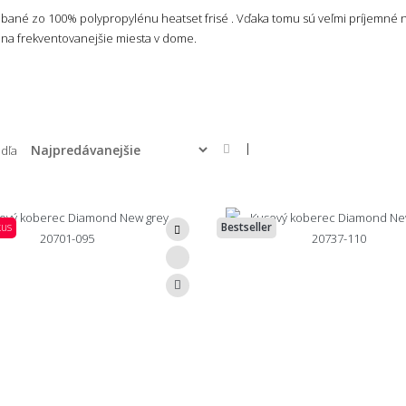
ané zo 100% polypropylénu heatset frisé . Vďaka tomu sú veľmi príjemné n
j na frekventovanejšie miesta v dome.
|
odľa
kus
Bestseller