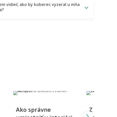
m vidieť, ako by koberec vyzeral u mňa
a?
Holešom.
lý alebo tmavý koberec – čo je
tickejšie?
Ako správne
Z čoho sa
 sa vzorovaný koberec do malého