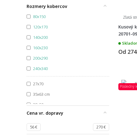
Špecifikácia farby
Rozmery kobercov
80x150
Zlatá s
Kusový 
120x170
20701-0
140x200
Skladom
160x230
Od
274
200x290
240x340
27x70
Posledný 
35x63 cm
38x50 cm
Cena vr. dopravy
39x58
39x80
56
€
270
€
40x40