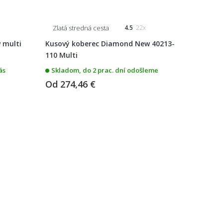
Zlatá stredná cesta
4.5
22x
 multi
Kusový koberec Diamond New 40213-
110 Multi
ás
Skladom, do 2 prac. dní odošleme
Od
274,46 €