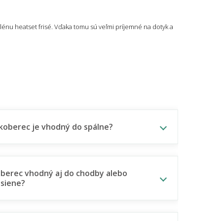
nu heatset frisé. Vďaka tomu sú veľmi príjemné na dotyk a
koberec je vhodný do spálne?
oberec vhodný aj do chodby alebo
siene?