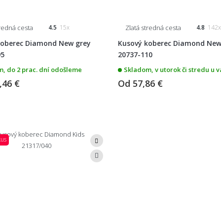
tredná cesta
Zlatá stredná cesta
4.5
15x
4.8
142x
koberec Diamond New grey
Kusový koberec Diamond New
95
20737-110
, do 2 prac. dní odošleme
Skladom, v utorok či stredu u v
,46 €
Od
57,86 €
kus