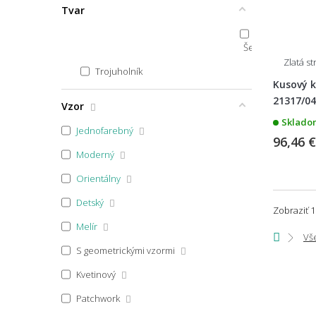
Tvar
40x44
50x40
Šesťuholník
Zlatá s
40x60 půlkruh
Trojuholník
Kusový 
40x60x1,7
21317/0
Vzor
40x60
Skladom
Jednofarebný
96,46 €
40x70
Moderný
40x80
Orientálny
100x40
Detský
Zobraziť 1
45x40
Melír
45x45
Vš
S geometrickými vzormi
45x64
Kvetinový
45x65
Patchwork
45x67