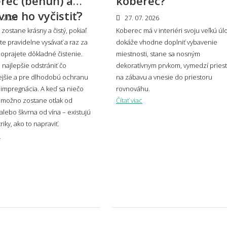
rec (behúň) a
koberec?
prie
vne ho vyčistiť?
. 2026
27. 07. 2026
zostane krásny a čistý, pokiaľ
Koberec má v interiéri svoju veľkú úl
e pravidelne vysávať a raz za
dokáže vhodne doplniť vybavenie
oprajete dôkladné čistenie.
koberec zvoliť do moderného interiéru?
miestnosti, stane sa nosným
Má k
e najlepšie odstrániť čo
dekoratívnym prvkom, vymedzí pries
ejšie a pre dlhodobú ochranu
na zábavu a vnesie do priestoru
mpregnácia. A keď sa niečo
rovnováhu.
osť a umiestnenie
 možno zostane otlak od
Čítať viac
alebo škvrna od vína – existujú
riky, ako to napraviť.
vybrať správnu veľkosť koberca?
Aký 
c
veľký presah má mať koberec pod
Môže
lom?