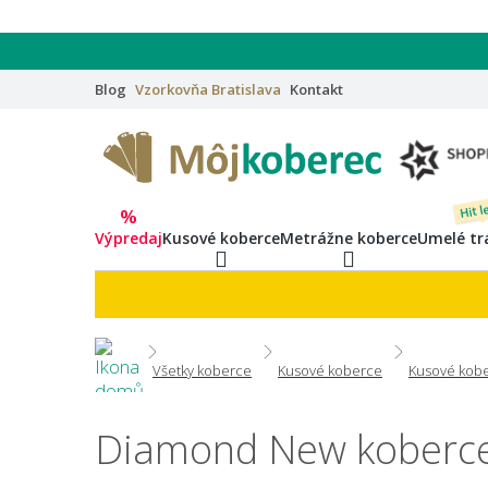
Blog
Vzorkovňa
Bratislava
Kontakt
Hit l
%
Výpredaj
Kusové koberce
Metrážne koberce
Umelé tr
Všetky koberce
Kusové koberce
Kusové kobe
Diamond New koberc