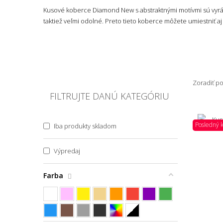
Kusové koberce Diamond New s abstraktnými motívmi sú vyráb
taktiež veľmi odolné. Preto tieto koberce môžete umiestniť a
Zoradiť p
FILTRUJTE DANÚ KATEGÓRIU
Posledný 
Iba produkty skladom
Výpredaj
Farba