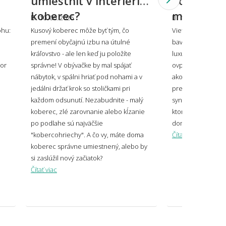
umiestniť v interiéri
koberce: 
storu?
koberec?
materiálo
10. 06. 2026
10. 06. 2026
ohu:
Kusový koberec môže byť tým, čo
Viete, že koberec
premení obyčajnú izbu na útulné
bavlna, odolný ak
oberec ladiť alebo kontrastovať?
kráľovstvo - ale len keď ju položíte
luxusný ako vlna?
tor
správne! V obývačke by mal spájať
ovplyvní, ako sa v
nábytok, v spálni hriať pod nohami a v
ako dlho vydrží aj 
jedálni držať krok so stoličkami pri
prehľad všetkých 
každom odsunutí. Nezabudnite - malý
syntetických po pr
koberec, zlé zarovnanie alebo kĺzanie
ktorý z nich bude
po podlahe sú najväčšie
domov.
veľký koberec zvoliť pod sedačku?
"kobercohriechy". A čo vy, máte doma
Čítať viac
koberec správne umiestnený, alebo by
si zaslúžil nový začiatok?
Čítať viac
 mi koberec opticky zväčšiť miestnosť?