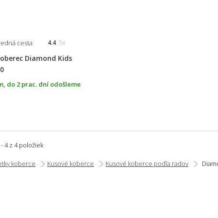
tredná cesta
4.4
5x
koberec Diamond Kids
40
, do 2 prac. dní odošleme
 - 4 z 4 položiek
etky koberce
Kusové koberce
Kusové koberce podľa radov
Diam