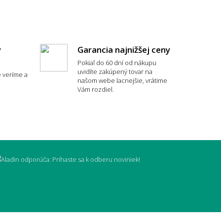
y
Garancia najnižšej ceny
Pokiaľ do 60 dní od nákupu
uvidíte zakúpený tovar na
 veríme a
typ koberca je najpohodlnejší?
našom webe lacnejšie, vrátime
Vám rozdiel.
vyčistiť škvrny?