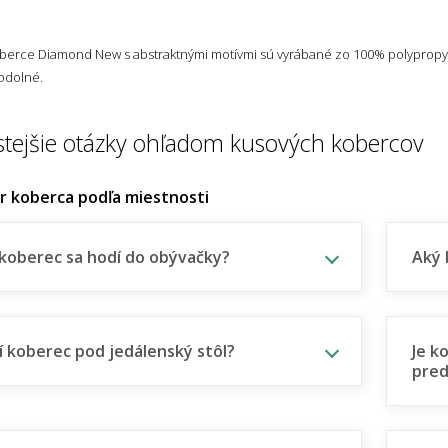
berce Diamond New s abstraktnými motívmi sú vyrábané zo 100% polypropylé
 odolné.
stejšie otázky ohľadom kusových kobercov
er koberca podľa miestnosti
koberec sa hodí do obývačky?
Aký 
í koberec pod jedálenský stôl?
Je k
pred