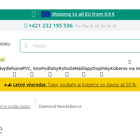
Shipping to all EU from 9.9 €
+421 232 195 596
Po–Pia: 8–18, So: 9–13
eta
ávy
Behúne
PVC, lino
Podlahy
Rohože
Nášľapy
Doplnky
Koberec na m
☀️🌊
Letný výpredaj:
Trávy, podlahy aj koberce so zľavou až 50 %.
rce podľa radov
Diamond New koberce
e