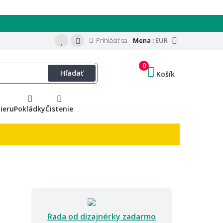
Prihlásiť sa
Mena :
EUR
0
Hľadať
Košík
ieru
Pokládky
Čistenie
Rada od dizajnérky zadarmo