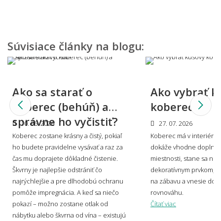
Môžem vidieť, ako by koberec vyzeral u mňa
doma?
Súvisiace články na blogu:
Viete mi miestnosť namodelovať aj do iného
Ako sa starať o
Ako vybrať k
štýlu interiéru?
koberec (behúň) a
koberec?
správne ho vyčistiť?
10. 06. 2026
27. 07. 2026
Koberec zostane krásny a čistý, pokiaľ
Koberec má v interiéri s
🎨 Dizajn farby a štýl
ho budete pravidelne vysávať a raz za
dokáže vhodne doplniť 
👨‍Odpovede nižšie boli písané v spolupráci s profesionálnym
čas mu doprajete dôkladné čistenie.
miestnosti, stane sa no
dizajnérom Miroslavom Holešom.
Škvrny je najlepšie odstrániť čo
dekoratívnym prvkom, v
najrýchlejšie a pre dlhodobú ochranu
na zábavu a vnesie do p
pomôže impregnácia. A keď sa niečo
rovnováhu.
Aké sú súčasné trendy v motívoch
pokazí – možno zostane otlak od
Čítať viac
kobercov?
nábytku alebo škvrna od vína – existujú