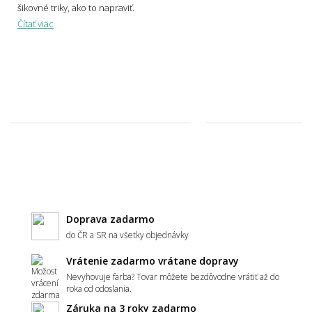
šikovné triky, ako to napraviť.
Čítať viac
Svetlý alebo tmavý koberec – čo je
praktickejšie?
Ako zladiť koberec s nábytkom a podlahou?
Hodí sa vzorovaný koberec do malého
priestoru?
Doprava zadarmo
do ČR a SR na všetky objednávky
Vrátenie zadarmo vrátane dopravy
Aký koberec zvoliť do moderného interiéru?
Nevyhovuje farba? Tovar môžete bezdôvodne vrátiť až do
roka od odoslania.
Záruka na 3 roky zadarmo