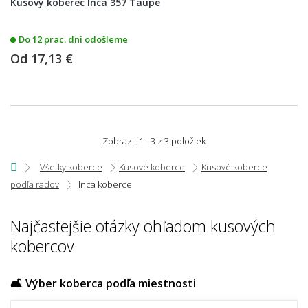
Kusový koberec Inca 357 Taupe
Do 12 prac. dní odošleme
Od
17,13 €
Zobraziť 1 - 3 z 3 položiek
Všetky koberce
Kusové koberce
Kusové koberce
podľa radov
Inca koberce
Najčastejšie otázky ohľadom kusových
kobercov
🛋️ Výber koberca podľa miestnosti