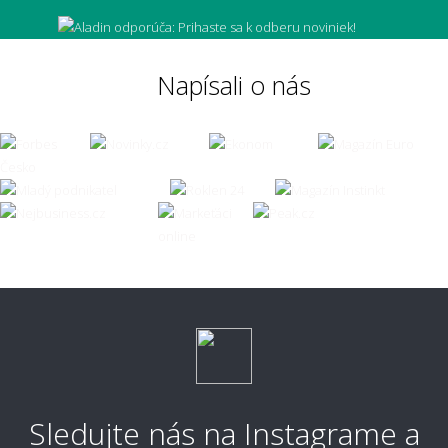
Môže mi koberec opticky zväčšiť miestnosť?
Napísali o nás
Čo ak zvolím zlú veľkosť koberca?
👣 Pohodlie a každodenné používanie
Aký koberec je príjemný na chodenie
naboso?
Aký typ koberca je najpohodlnejší?
Sledujte nás na Instagrame a