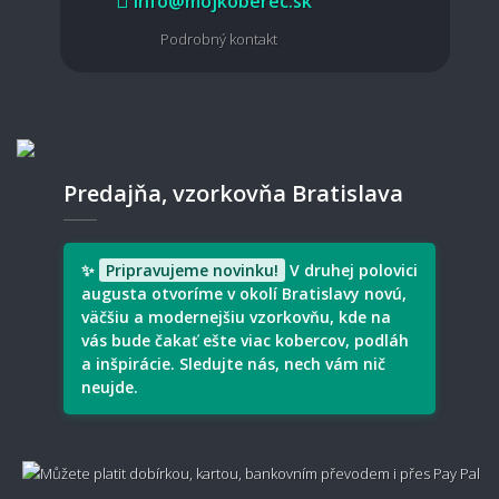
info@mojkoberec.sk
Podrobný kontakt
🧵 Materiál a kvalita
Aký koberec je vhodný pre domácich
miláčikov?
Predajňa, vzorkovňa Bratislava
Aký typ koberec je vhodný pre deti?
✨
Pripravujeme novinku!
V druhej polovici
augusta otvoríme v okolí Bratislavy novú,
väčšiu a modernejšiu vzorkovňu, kde na
vás bude čakať ešte viac kobercov, podláh
a inšpirácie. Sledujte nás, nech vám nič
Je prírodný materiál lepší ako syntetický?
neujde.
Aký je rozdiel medzi vlnou, polypropylénom a
viskózou?