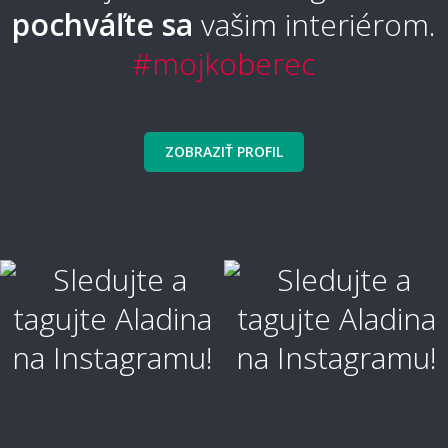
pochváľte sa
vašim interiérom.
Aký typ koberca sa nebude zošliapávať?
#mojkoberec
🧼 Čistenie a údržba
ZOBRAZIŤ PROFIL
Ako sa koberec čistí a udržuje?
Ako vyčistiť škvrny?
Ako je koberec odolný voči škvrnám?