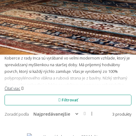
Koberce z rady Inca sú vyrábané vo veľmi modernom vzhľade, ktorý je
sprevádzaný myšlienkou na staršej doby. Má príjemný hodvábny
povrch, ktorý si každý rýchlo zamiluje. Vlas je vyrobený zo 100%
polypropylénového vlákna a rubová strana je z bavlny. Nízký strihaný
vlas je veľmi pohodlný a ľahko sa udržiava aj pomocou robotického
Čítať viac
vysávača. Medzi ďalšie výhody týchto kobercov patrí lemovanie na
dlhších stranách a kompatibilita s podlahovým vykurovaním.
Filtrovať
Čerešničkou na torte sú strapce na kratších stranách, ktoré kobercom
dodávajú šmrnc. Skvelá voľba najmä do spální alebo obývacích izieb.
|
Zoradiť podľa
3 produkty