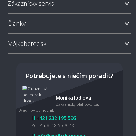
Zákaznícky servis
Aký typ koberca je najjednoduchší na
údržbu?
Články
Ako často sa odporúča koberec vysávať?
Môjkoberec.sk
Sú svetlé koberce nepraktické?
Potrebujete s niečím poradiť?
Dá sa koberec povysávať robotickým
Monika Jodlová
vysávačom?
Zákaznícky blahotvorca,
Aladinov pomocník
+421 232 195 596
Po - Pia: 8 - 18, So: 9 - 13
Je možné koberec čistiť mokrou cestou?