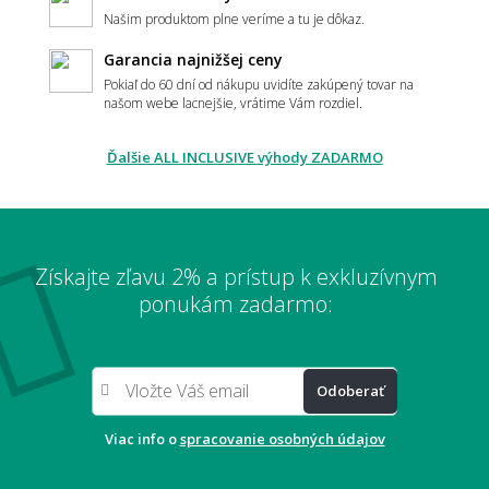
Našim produktom plne veríme a tu je dôkaz.
Má koberec ladiť alebo kontrastovať?
Garancia najnižšej ceny
Pokiaľ do 60 dní od nákupu uvidíte zakúpený tovar na
našom webe lacnejšie, vrátime Vám rozdiel.
📏 Veľkosť a umiestnenie
Ďalšie ALL INCLUSIVE výhody ZADARMO
Ako vybrať správnu veľkosť koberca?
Získajte zľavu 2% a prístup k exkluzívnym
Aký veľký koberec zvoliť pod sedačku?
ponukám zadarmo:
Odoberať
Aký veľký presah má mať koberec pod
stolom?
Viac info o
spracovanie osobných údajov