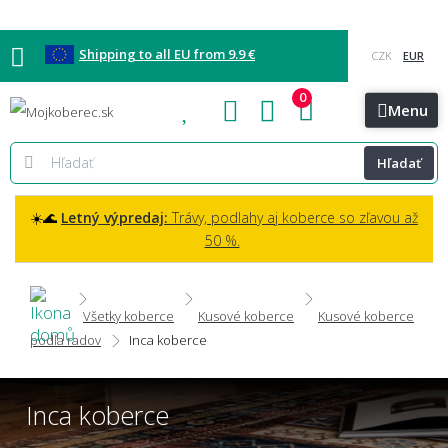
Shipping to all EU from 9.9 €
0
Blog
Vzorkovňa
Bratislava
Kontakt
Menu
Hľadať
☀️🌊
Letný výpredaj:
Trávy, podlahy aj koberce so zľavou až
50 %.
Všetky koberce
Kusové koberce
Kusové koberce
podľa radov
Inca koberce
Inca koberce