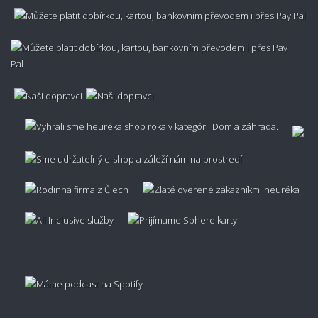
Ako spoznať či je koberec kvalitný?
Nezachytáva sa v koberci prach?
👣🔥 Protišmykovosť a podlahové kúrenie
Kĺže koberec po podlahe?
Je koberec vhodný na podlahové kúrenie?