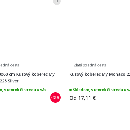
tredná cesta
Zlatá stredná cesta
0x60 cm Kusový koberec My
Kusový koberec My Monaco 22
25 Silver
, v utorok či stredu u vás
Skladom, v utorok či stredu u v
Od
17,11 €
-43 %