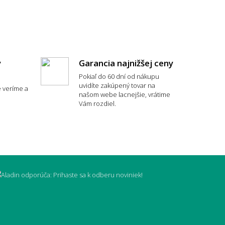
y
Garancia najnižšej ceny
Pokiaľ do 60 dní od nákupu
uvidíte zakúpený tovar na
 veríme a
typ koberca je najpohodlnejší?
našom webe lacnejšie, vrátime
Vám rozdiel.
vyčistiť škvrny?