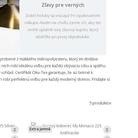
Zľavy pre verných
Dobrí holuby sa vracajú! Pri opakovanom
nákupe Aladin na chvíľu zavrie oči, aby ste
mohli uplatniť svoj zľavový kupón, ktorý
obdržíte pri prvej objednávke.
yrobené z mäkkého mikropolyesteru, ktorý im dodáva
 nich robí ideálnu voľbu pre každú obývaciu izbu a spálňu.
vzhľad. Certifikát Öko-Tex garantuje, že sú šetrné k
h robí perfektnú voľbu pre každý moderný domov. Pridajte si
5 produktov
Extra jemné