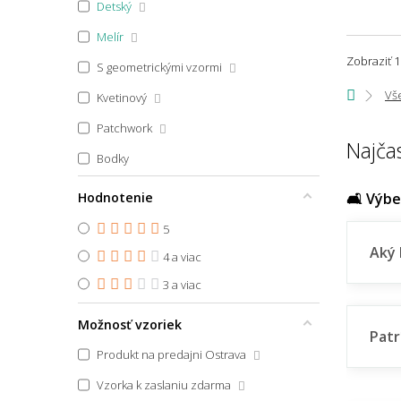
Detský
45x40
Melír
45x45
Zobraziť 1
S geometrickými vzormi
45x64
Vš
Kvetinový
45x65
Patchwork
45x67
Najča
Bodky
45x70
Pruhovaný
Hodnotenie
🛋️ Výb
45x70 půlkruh
Zvierací motív
5
45x75
Aký 
4 a viac
45x75 půlkruh
Škandinávsky
3 a viac
45x140
Boho
Možnosť vzoriek
45x150
Patr
Vidiecky
46x61
Produkt na predajni Ostrava
Art Deco
47x140
Vzorka k zaslaniu zdarma