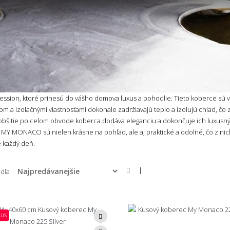
on, ktoré prinesú do vášho domova luxus a pohodlie. Tieto koberce sú v
m a izolačnými vlastnosťami dokonale zadržiavajú teplo a izolujú chlad, čo z
čo obšitie po celom obvode koberca dodáva eleganciu a dokončuje ich luxusný 
MY MONACO sú nielen krásne na pohľad, ale aj praktické a odolné, čo z nic
e každý deň.
|
odľa
kus