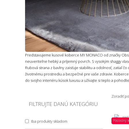
Predstavujeme kusové koberce MY MONACO od značky Obsessi
neuveriteľne hebký a príjemný povrch. S vysokým shaggy vlaso
Rubová strana z bavlny zaisťuje stabilitu a odolnosť, zatiaľ 
životnému prostrediu a bezpečné pre vaše zdravie. Koberce 
do svojho interiéru kúsok luxusu a užívajte si teplo a pohodli
Zoradiť p
FILTRUJTE DANÚ KATEGÓRIU
Posledný 
Iba produkty skladom