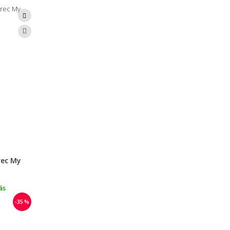
rec My
ás
-35 %