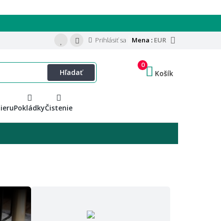
Prihlásiť sa
Mena :
EUR
0
Hľadať
Košík
ieru
Pokládky
Čistenie