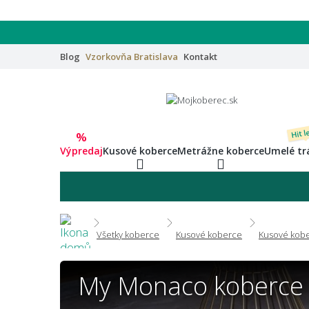
Blog
Vzorkovňa
Bratislava
Kontakt
Hit l
%
Výpredaj
Kusové koberce
Metrážne koberce
Umelé tr
Všetky koberce
Kusové koberce
Kusové kobe
My Monaco koberce