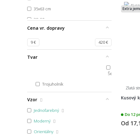
35x63 cm
Extra jem
38x50 cm
Cena vr. dopravy
39x58
39x80
9
€
420
€
40x40
Tvar
40x44
50x40
Šesťuholník
40x60 půlkruh
Trojuholník
Zlatá s
40x60x1,7
Kusový k
Vzor
40x60
Jednofarebný
Do 12 p
40x70
Moderný
Od
17,
40x80
Orientálny
100x40