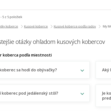
 - 5 z 5 položiek
etky koberce
Kusové koberce
Kusové koberce podľa radov
My M
stejšie otázky ohľadom kusových kobercov
er koberca podľa miestnosti
koberec sa hodí do obývačky?
Aký 
í koberec pod jedálenský stôl?
Je k
pred