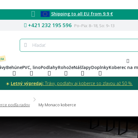
Shipping to all EU from 9.9 €
+421 232 195 596
Po–Pia: 8–18, So: 9–13
eta
ávy
Behúne
PVC, lino
Podlahy
Rohože
Nášľapy
Doplnky
Koberec na m
☀️
Letný výpredaj:
Trávy, podlahy aj koberce so zľavou až 50 %.
rce podľa radov
My Monaco koberce