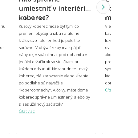
 sa vzorovaný koberec do malého
umiestniť v interiéri
koberce: 
storu?
koberec?
materiálo
10. 06. 2026
10. 06. 2026
ohu:
Kusový koberec môže byť tým, čo
Viete, že koberec
premení obyčajnú izbu na útulné
bavlna, odolný ak
oberec ladiť alebo kontrastovať?
kráľovstvo - ale len keď ju položíte
luxusný ako vlna?
tor
správne! V obývačke by mal spájať
ovplyvní, ako sa v
nábytok, v spálni hriať pod nohami a v
ako dlho vydrží aj 
jedálni držať krok so stoličkami pri
prehľad všetkých 
každom odsunutí. Nezabudnite - malý
syntetických po pr
koberec, zlé zarovnanie alebo kĺzanie
ktorý z nich bude
po podlahe sú najväčšie
domov.
veľký koberec zvoliť pod sedačku?
"kobercohriechy". A čo vy, máte doma
Čítať viac
koberec správne umiestnený, alebo by
si zaslúžil nový začiatok?
Čítať viac
 mi koberec opticky zväčšiť miestnosť?