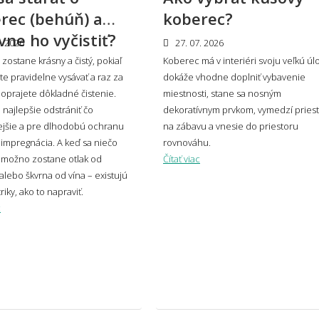
zladiť koberec s nábytkom a podlahou?
Hodí
rec (behúň) a
koberec?
prie
vne ho vyčistiť?
. 2026
27. 07. 2026
zostane krásny a čistý, pokiaľ
Koberec má v interiéri svoju veľkú úl
e pravidelne vysávať a raz za
dokáže vhodne doplniť vybavenie
oprajete dôkladné čistenie.
koberec zvoliť do moderného interiéru?
miestnosti, stane sa nosným
Má k
e najlepšie odstrániť čo
dekoratívnym prvkom, vymedzí pries
ejšie a pre dlhodobú ochranu
na zábavu a vnesie do priestoru
mpregnácia. A keď sa niečo
rovnováhu.
osť a umiestnenie
 možno zostane otlak od
Čítať viac
alebo škvrna od vína – existujú
riky, ako to napraviť.
vybrať správnu veľkosť koberca?
Aký 
c
veľký presah má mať koberec pod
Môže
lom?