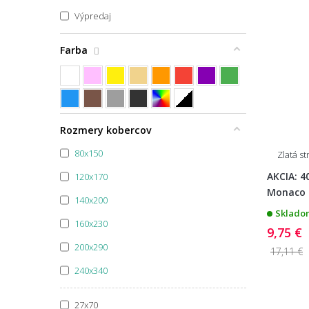
Výpredaj
Farba
Špecifikácia farby
Rozmery kobercov
80x150
Zlatá s
AKCIA: 4
120x170
Monaco 2
140x200
Skladom
160x230
9,75 €
200x290
17,11 €
240x340
27x70