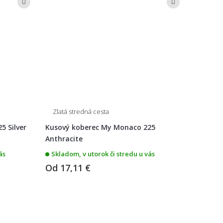
Zlatá stredná cesta
5 Silver
Kusový koberec My Monaco 225
Anthracite
ás
Skladom, v utorok či stredu u vás
Od
17,11 €