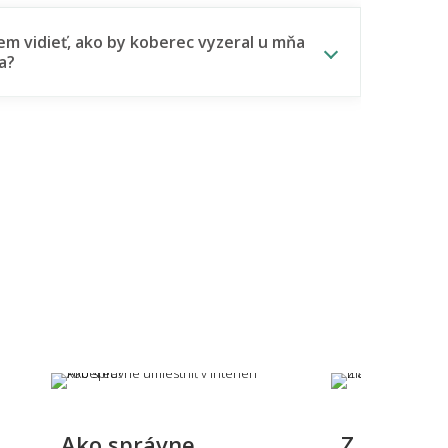
m vidieť, ako by koberec vyzeral u mňa
a?
Holešom.
lý alebo tmavý koberec – čo je
tickejšie?
Ako správne
Z čoho sa