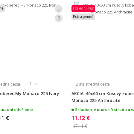
né
Posledný kus
Extra jemné
tredná cesta
Zlatá stredná cesta
3
1x
oberec My Monaco 225 Ivory
AKCIA: 40x60 cm Kusový kobe
Monaco 225 Anthracite
rac. dní odošleme
Skladom, v utorok či stredu u v
11 €
11,12 €
17,11 €