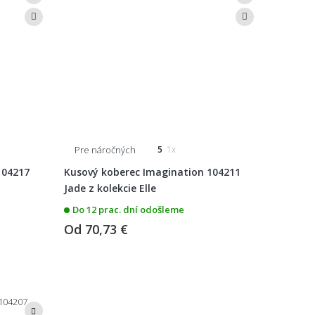
Pre náročných
5
1x
104217
Kusový koberec Imagination 104211
Jade z kolekcie Elle
Do 12 prac. dní odošleme
Od
70,73 €