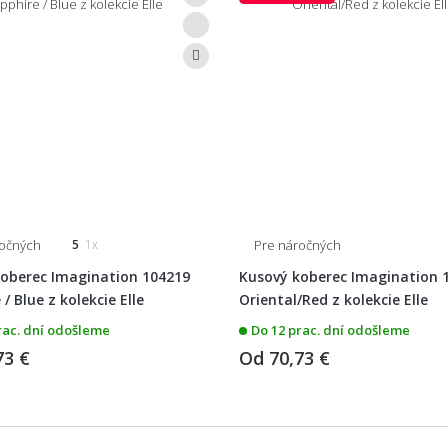
ročných
Pre náročných
5
1x
oberec Imagination 104219
Kusový koberec Imagination 
/ Blue z kolekcie Elle
Oriental/Red z kolekcie Elle
rac. dní odošleme
Do 12 prac. dní odošleme
73 €
Od
70,73 €