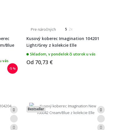
Pre náročných
5
2x
berec
Kusový koberec Imagination 104201
am/Blue
Light/Grey z kolekcie Elle
Skladom, v pondelok či utorok u vás
u vás
Od
70,73 €
-5 %
Bestseller