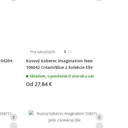
Pre náročných
5
2x
104204
Kusový koberec Imagination New
106042 Cream/Blue z kolekcie Elle
Skladom, v pondelok či utorok u vás
Od
27,84 €