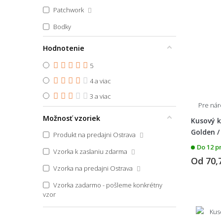
45x65
Patchwork
45x67
Bodky
45x70
Pruhovaný
Hodnotenie
45x70 půlkruh
Zvierací motív
5
45x75
4 a viac
45x75 půlkruh
Škandinávsky
3 a viac
45x140
Pre ná
Boho
Možnosť vzoriek
45x150
Kusový k
Vidiecky
Golden / 
46x61
Produkt na predajni Ostrava
Art Deco
Do 12 p
47x140
Vzorka k zaslaniu zdarma
Od
70,
Glamour
48x75
Vzorka na predajni Ostrava
Japonský
48x76
Vzorka zadarmo - pošleme konkrétny
vzor
Vintage
50x45
50x50