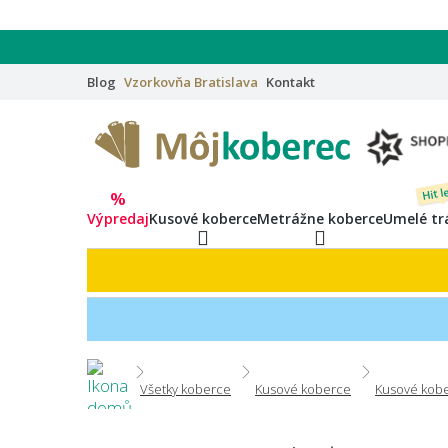
Blog
Vzorkovňa
Bratislava
Kontakt
Hit l
%
Výpredaj
Kusové koberce
Metrážne koberce
Umelé tr
Všetky koberce
Kusové koberce
Kusové kobe