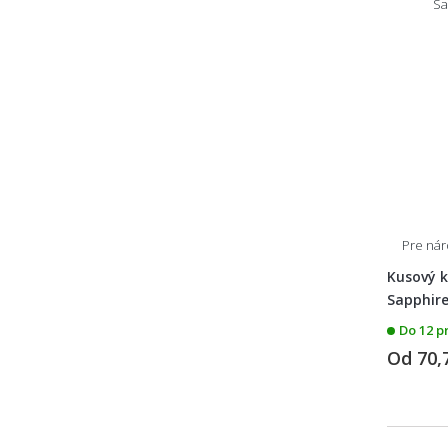
50x50 (priemer) kruh
50x70
50x75 polkruh
75x50
50x76
50x80
50x80x2,2
Pre ná
50x150
Kusový k
Sapphire 
50x170
Do 12 p
50x200
Od
70,
50,3x50,3
51x66
52x30