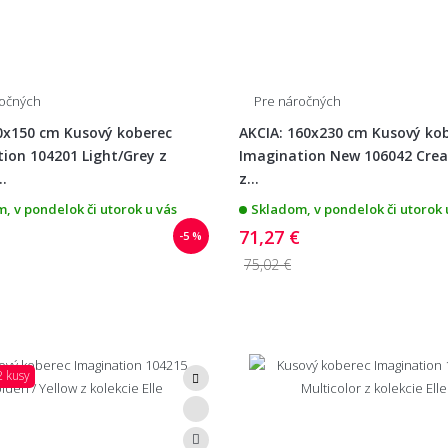
ročných
Pre náročných
0x150 cm Kusový koberec
AKCIA: 160x230 cm Kusový ko
ion 104201 Light/Grey z
Imagination New 106042 Cre
..
z...
, v pondelok či utorok u vás
Skladom, v pondelok či utorok 
71,27 €
-5 %
75,02 €
2 kusy