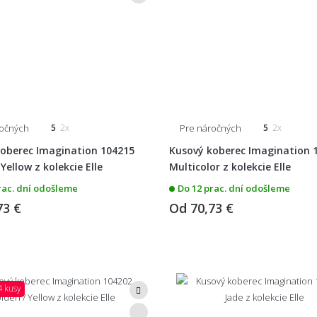
ročných
Pre náročných
5
2x
5
2x
oberec Imagination 104215
Kusový koberec Imagination 
Yellow z kolekcie Elle
Multicolor z kolekcie Elle
rac. dní odošleme
Do 12 prac. dní odošleme
73 €
Od
70,73 €
4 kusy