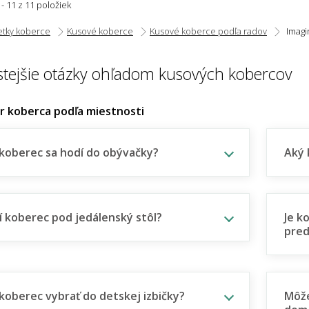
 - 11 z 11 položiek
etky koberce
Kusové koberce
Kusové koberce podľa radov
Imagi
stejšie otázky ohľadom kusových kobercov
er koberca podľa miestnosti
koberec sa hodí do obývačky?
Aký 
í koberec pod jedálenský stôl?
Je k
pred
koberec vybrať do detskej izbičky?
Môže