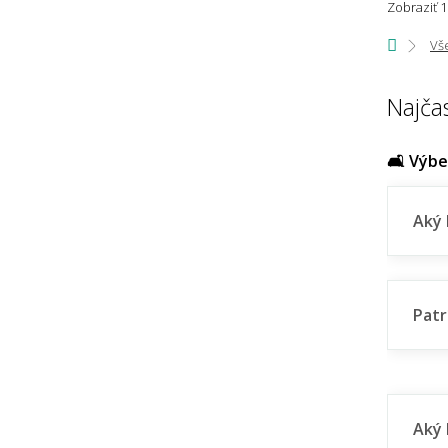
Zobraziť 1
54x54
Vš
55x85
55x85 tvar kožušiny
Najča
55x90
55x100
🛋️ Výb
55x170
Aký 
57x57 (priemer) kruh
57x90
57x110
Patr
57x120
57x200
57x230
Aký 
57x400