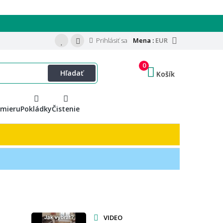
Prihlásiť sa
Mena :
EUR
0
Hľadať
Košík
 mieru
Pokládky
Čistenie
VIDEO