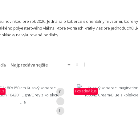
 novinkou pre rok 2020. Jedná sa o koberce s orientálnymi vzormi, ktoré v
äkkého polyesterového vlákna, ktoré tvoria ich krátky vlas pre jednoduchú ú
pokládky na vykurované podlahy.
|
odľa
kus
Posledný kus