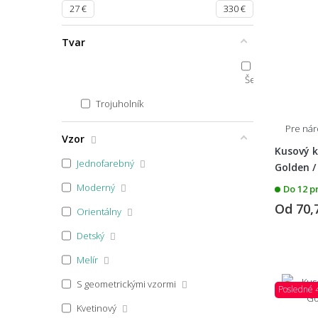
39x80
27
€
330
€
40x40
Tvar
40x44
50x40
Šesťuholník
40x60 půlkruh
Trojuholník
40x60x1,7
Pre ná
Vzor
40x60
Kusový k
Jednofarebný
Golden / 
40x70
Moderný
Do 12 p
40x80
Od
70,
Orientálny
100x40
Detský
45x40
Melír
45x45
S geometrickými vzormi
Posledné 
45x64
Kvetinový