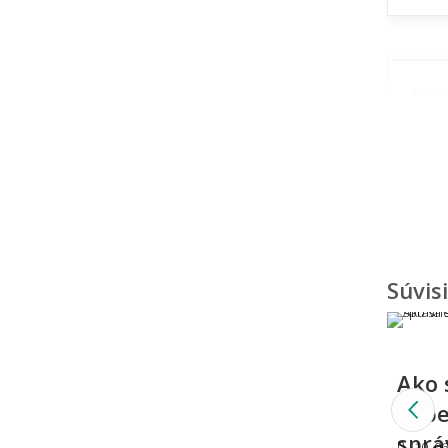
57x2500
57x3000
58x90
Viet
štýl
58x180
59x59 (průměr) kruh
60x60 (priemer) kruh
🎨 Dizaj
60x60
👨‍Odpoved
60x73
Súvis
60x75
Aké 
60x80
60x85
Ako 
60x90
Ako 
kobe
60x90 tvar kožušiny
sprá
10. 06