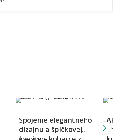
a?
Holešom.
lý alebo tmavý koberec – čo je
tickejšie?
Spojenie elegantného
Ako sprá
 sa vzorovaný koberec do malého
dizajnu a špičkovej
umiestniť 
storu?
kvality – koberce z
koberec?
03. 07. 2026
10. 06. 2026