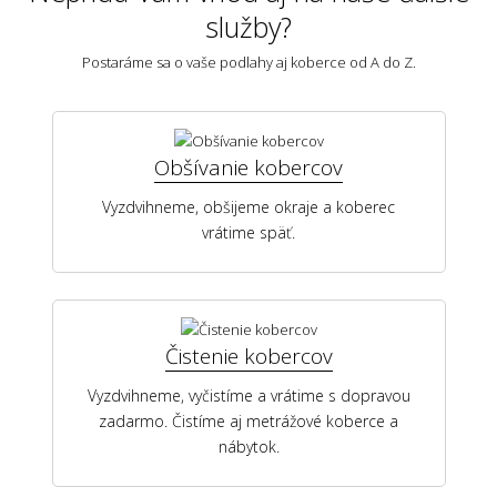
služby?
Postaráme sa o vaše podlahy aj koberce od A do Z.
Ako sa rohožka, koberec a behúň udržujú?
Obšívanie kobercov
Vyzdvihneme, obšijeme okraje a koberec
vrátime späť.
Čistenie kobercov
Vyzdvihneme, vyčistíme a vrátime s dopravou
zadarmo. Čistíme aj metrážové koberce a
nábytok.