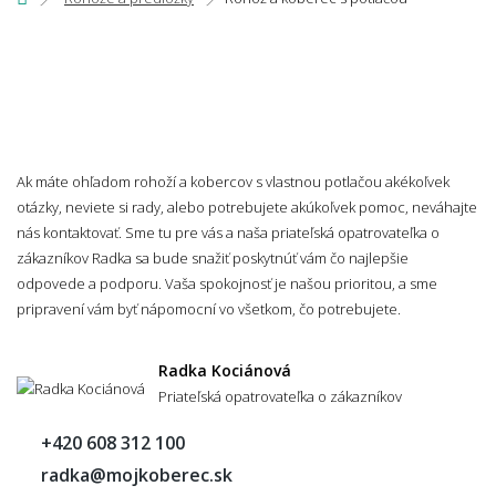
Ak máte ohľadom rohoží a kobercov s vlastnou potlačou akékoľvek
otázky, neviete si rady, alebo potrebujete akúkoľvek pomoc, neváhajte
nás kontaktovať. Sme tu pre vás a naša priateľská opatrovateľka o
zákazníkov Radka sa bude snažiť poskytnúť vám čo najlepšie
odpovede a podporu. Vaša spokojnosť je našou prioritou, a sme
pripravení vám byť nápomocní vo všetkom, čo potrebujete.
Radka Kociánová
Priateľská opatrovateľka o zákazníkov
+420 608 312 100
radka@mojkoberec.sk