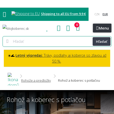
Shipping to all EU from 9.9 €
0
Blog
Vzorkovňa
Bratislava
Kontakt
Menu
Hľadať
☀️🌊
Letný výpredaj:
Trávy, podlahy aj koberce so zľavou až
50 %.
Rohože a predložky
Rohož a koberec s potlačou
Rohož a koberec s potlačou