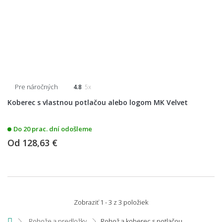
Pre náročných
4.8
5x
Koberec s vlastnou potlačou alebo logom MK Velvet
Do 20 prac. dní odošleme
Od
128,63 €
Zobraziť 1 - 3 z 3 položiek
Rohože a predložky
Rohož a koberec s potlačou