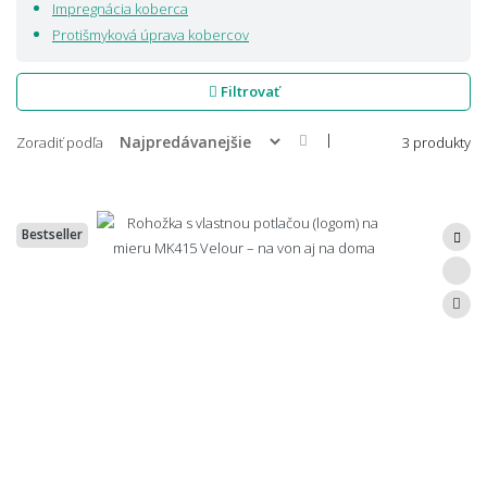
Impregnácia koberca
odsúhlaseniu
Protišmyková úprava kobercov
✓ Výrobky sú špičkovej kvality, takže Vám zostanú navždy
Otázky? Pýtajte sa:
Radka Kociánová,
+420 608 312 100
,
Filtrovať
radka@mojkoberec.sk
|
Zoradiť podľa
3 produkty
Bestseller