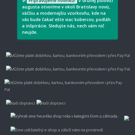
✨
Pripravujeme novinku!
V druhej polovici
augusta otvoríme v okolí Bratislavy novú,
väčšiu a modernejšiu vzorkovňu, kde na
vás bude čakať ešte viac kobercov, podláh
a inšpirácie. Sledujte nás, nech vám nič
neujde.