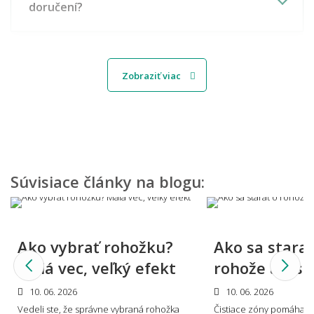
doručení?
Ako dlho trvá výroba?
Zobraziť viac
Čo potrebujem dodať k objednávke?
Súvisiace články na blogu:
Vyrobíte rohožku alebo koberec aj v
atypickom tvare alebo neštandardnom
rozmere?rn
Ako vybrať rohožku?
Ako sa starať
Malá vec, veľký efekt
rohože a čist
10. 06. 2026
10. 06. 2026
koľko to celé stojí a čo všetko je v cene?
Vedeli ste, že správne vybraná rohožka
Čistiace zóny pomáhajú 