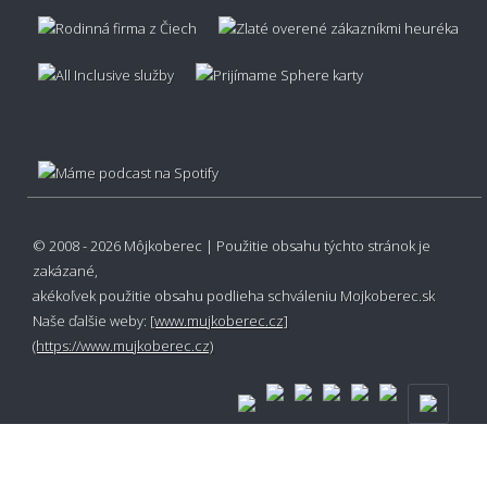
© 2008 - 2026 Môjkoberec | Použitie obsahu týchto stránok je
zakázané,
akékoľvek použitie obsahu podlieha schváleniu
Mojkoberec.sk
Naše ďalšie weby:
[www.mujkoberec.cz]
(https://www.mujkoberec.cz)