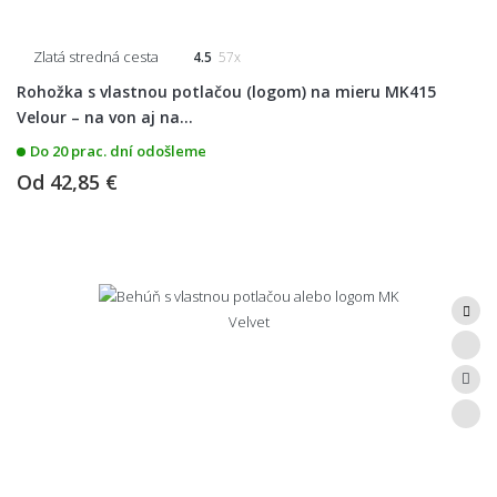
Zlatá stredná cesta
4.5
57x
Rohožka s vlastnou potlačou (logom) na mieru MK415
Velour – na von aj na...
Do 20 prac. dní odošleme
Od
42,85 €