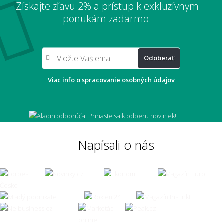
Získajte zľavu 2% a prístup k exkluzívnym
ponukám zadarmo:
Odoberať
Viac info o
spracovanie osobných údajov
Napísali o nás