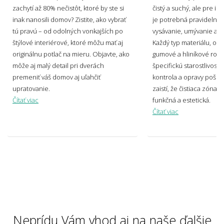
zachytí až 80% nečistôt, ktoré by ste si
čistý a suchý, ale pre ic
inak nanosili domov? Zistite, ako vybrať
je potrebná pravidelná 
tú pravú – od odolných vonkajších po
vysávanie, umývanie a hĺ
Je vyžadovaná platba vopred?
štýlové interiérové, ktoré môžu mať aj
Každý typ materiálu, od
originálnu potlač na mieru. Objavte, ako
gumové a hliníkové roho
môže aj malý detail pri dverách
špecifickú starostlivosť.
premeniť váš domov aj uľahčiť
kontrola a opravy poško
Hodí sa rohožka alebo koberec ako firemný
upratovanie.
zaistí, že čistiaca zóna 
darček alebo reklamný predmet?rn
Čítať viac
funkčná a estetická.
Čítať viac
Môžem si nechať vopred zhotoviť fyzickú
vzorku?
Majú rohožka, koberec aj behúň
protišmykovú spodnú stranu?
Neprídu Vám vhod aj na naše ďalšie