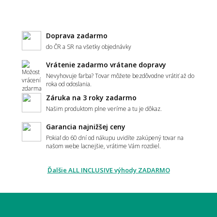
Doprava zadarmo
do ČR a SR na všetky objednávky
Vrátenie zadarmo vrátane dopravy
Nevyhovuje farba? Tovar môžete bezdôvodne vrátiť až do
roka od odoslania.
Záruka na 3 roky zadarmo
Našim produktom plne veríme a tu je dôkaz.
Garancia najnižšej ceny
Pokiaľ do 60 dní od nákupu uvidíte zakúpený tovar na
našom webe lacnejšie, vrátime Vám rozdiel.
Ďalšie ALL INCLUSIVE výhody ZADARMO