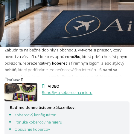
Zabudnite na bežné doplnky z obchodu. Vytvorte si priestor, ktorý
hovorí za vás – či už ide o vstupnú
rohožku
, ktorá privíta hostí vtipným
odkazom, reprezentatívny
koberec
s firemným logom, alebo štýlový
behúň
, ktorý podčiarkne jedinečnosť vášho interiéru.
S nami sa
stávate dizajnérom vy a výsledkom bude originál, ktorý nemá
Čítať viac
nikto iný na svete.
Či už hľadáte spôsob, ako ohromiť obchodných
VIDEO
partnerov, vytvoriť nezabudnuteľný darček, alebo chcete do svojho
Rohožky a koberce na mieru
domova vniesť kus svojej osobnosti, naše produkty sú šité na mieru
vašim predstavám.
Radíme denne tisícom zákazníkov:
Kobercový konfigurátor
✓ Unikátny produkt na mieru, ktorý nebude mať nikto iný
Ponuka kobercov na mieru
✓ Prezentujte Vaše skutočné ja alebo motív Vašej firmy
Obšívanie kobercov
✓ Pred vyhotovením pošleme grafický návrh zadarmo k Vášmu