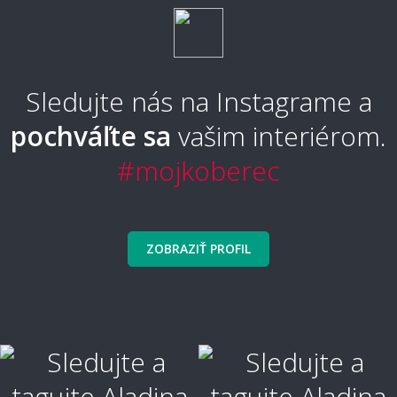
Aký typ koberca je najpohodlnejší?
Sledujte nás na Instagrame a
pochváľte sa
vašim interiérom.
Aký typ koberca sa nebude zošliapávať?
#mojkoberec
🧼 Čistenie a údržba
ZOBRAZIŤ PROFIL
Ako sa koberec čistí a udržuje?
Ako vyčistiť škvrny?