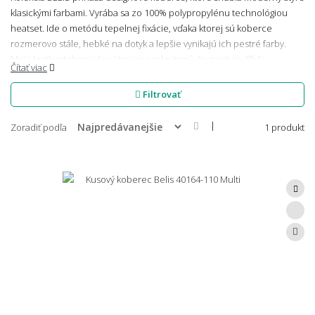
klasickými farbami. Vyrába sa zo 100% polypropylénu technológiou
heatset. Ide o metódu tepelnej fixácie, vďaka ktorej sú koberce
rozmerovo stále, hebké na dotyk a lepšie vynikajú ich pestré farby.
Majú krátky strihaný vlas, ktorý je prekrútený, čo zaisťuje dlhšiu
Čítať viac
životnosť kobercov a luxusný vzhľad. Medzi ich ďalšie prednosti patrí
ľahká údržba a prípadné čistenie.
Filtrovať
|
Zoradiť podľa
1 produkt