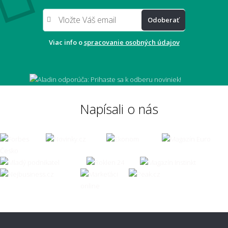
Odoberať
Aký veľký presah má mať koberec pod
stolom?
Viac info o
spracovanie osobných údajov
Môže mi koberec opticky zväčšiť miestnosť?
Napísali o nás
Čo ak zvolím zlú veľkosť koberca?
👣 Pohodlie a každodenné používanie
Aký koberec je príjemný na chodenie
naboso?