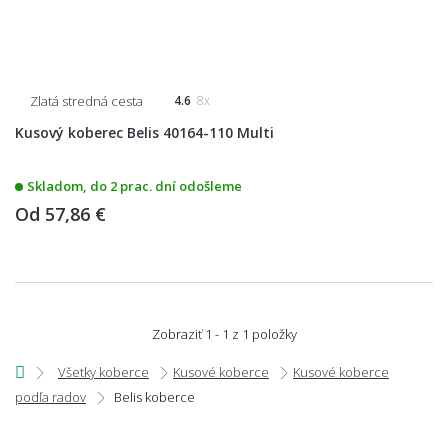
Zlatá stredná cesta
4.6
8x
Kusový koberec Belis 40164-110 Multi
Skladom, do 2 prac. dní odošleme
Od
57,86 €
Zobraziť 1 - 1 z 1 položky
Všetky koberce
Kusové koberce
Kusové koberce
podľa radov
Belis koberce