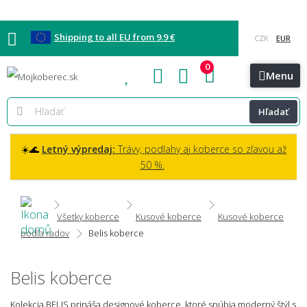
Shipping to all EU from 9.9 €
0
Blog
Vzorkovňa
Bratislava
Kontakt
Menu
Hľadať
☀️🌊
Letný výpredaj:
Trávy, podlahy aj koberce so zľavou až
50 %.
Všetky koberce
Kusové koberce
Kusové koberce
podľa radov
Belis koberce
Belis koberce
Kolekcia BELIS prináša designové koberce, ktoré snúbia moderný štýl s