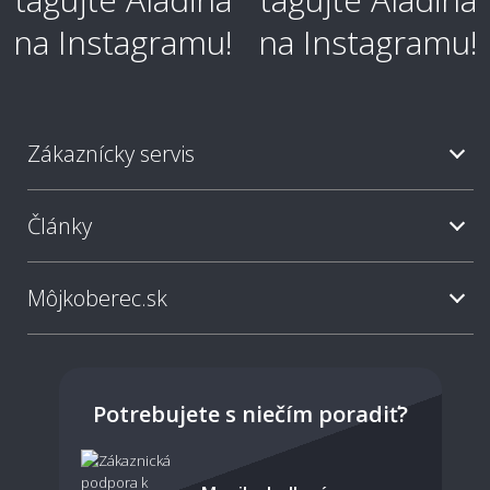
Ako je koberec odolný voči škvrnám?
Zákaznícky servis
Aký typ koberca je najjednoduchší na
údržbu?
Články
Ako často sa odporúča koberec vysávať?
Môjkoberec.sk
Sú svetlé koberce nepraktické?
Potrebujete s niečím poradiť?
Dá sa koberec povysávať robotickým