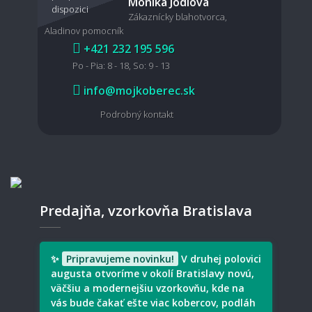
Monika Jodlová
vysávačom?
Zákaznícky blahotvorca,
Aladinov pomocník
+421 232 195 596
Po - Pia: 8 - 18, So: 9 - 13
Je možné koberec čistiť mokrou cestou?
info@mojkoberec.sk
Podrobný kontakt
🧵 Materiál a kvalita
Aký koberec je vhodný pre domácich
miláčikov?
Predajňa, vzorkovňa Bratislava
Aký typ koberec je vhodný pre deti?
✨
Pripravujeme novinku!
V druhej polovici
augusta otvoríme v okolí Bratislavy novú,
väčšiu a modernejšiu vzorkovňu, kde na
vás bude čakať ešte viac kobercov, podláh