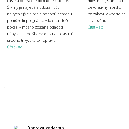
čas mu doprajete dôkladné čistenie.
miestnosti, stane sa no
dizajnérom Miroslavom Holešom.
Škvrny je najlepšie odstrániť čo
dekoratívnym prvkom, v
najrýchlejšie a pre dlhodobú ochranu
na zábavu a vnesie do p
pomôže impregnácia. A keď sa niečo
rovnováhu.
Aké sú súčasné trendy v motívoch
pokazí – možno zostane otlak od
Čítať viac
kobercov?
nábytku alebo škvrna od vína – existujú
šikovné triky, ako to napraviť.
Čítať viac
Svetlý alebo tmavý koberec – čo je
praktickejšie?
Ako zladiť koberec s nábytkom a podlahou?
Hodí sa vzorovaný koberec do malého
priestoru?
Doprava zadarmo