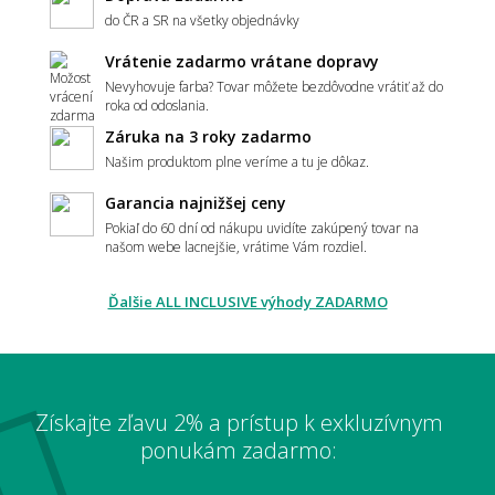
do ČR a SR na všetky objednávky
Vrátenie zadarmo vrátane dopravy
Aký koberec zvoliť do moderného interiéru?
Nevyhovuje farba? Tovar môžete bezdôvodne vrátiť až do
roka od odoslania.
Záruka na 3 roky zadarmo
Našim produktom plne veríme a tu je dôkaz.
Má koberec ladiť alebo kontrastovať?
Garancia najnižšej ceny
Pokiaľ do 60 dní od nákupu uvidíte zakúpený tovar na
našom webe lacnejšie, vrátime Vám rozdiel.
📏 Veľkosť a umiestnenie
Ďalšie ALL INCLUSIVE výhody ZADARMO
Ako vybrať správnu veľkosť koberca?
Získajte zľavu 2% a prístup k exkluzívnym
Aký veľký koberec zvoliť pod sedačku?
ponukám zadarmo: