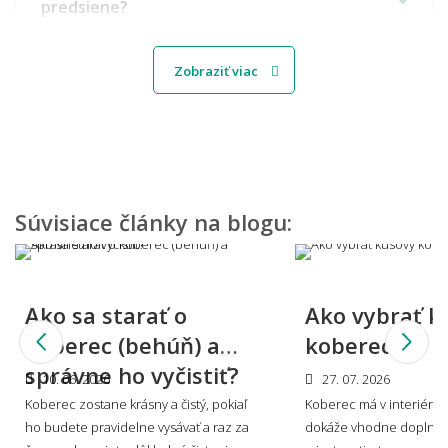
predsiene?
Zobraziť viac
Aký koberec vybrať do detskej izbičky?
Môžem vidieť, ako by koberec vyzeral u mňa
doma?
Súvisiace články na blogu:
Viete mi miestnosť namodelovať aj do iného
Ako sa starať o
Ako vybrať k
štýlu interiéru?
koberec (behúň) a
koberec?
správne ho vyčistiť?
10. 06. 2026
27. 07. 2026
Koberec zostane krásny a čistý, pokiaľ
Koberec má v interiéri s
🎨 Dizajn farby a štýl
ho budete pravidelne vysávať a raz za
dokáže vhodne doplniť 
👨‍Odpovede nižšie boli písané v spolupráci s profesionálnym