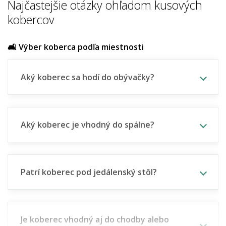
Najčastejšie otázky ohľadom kusových
kobercov
🛋️ Výber koberca podľa miestnosti
Aký koberec sa hodí do obývačky?
Aký koberec je vhodný do spálne?
Patrí koberec pod jedálenský stôl?
Je koberec vhodný aj do chodby alebo