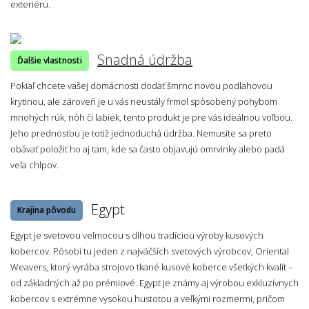
exteriéru.
Snadná údržba
Ďalšie vlastnosti
Pokiaľ chcete vašej domácnosti dodať šmrnc novou podlahovou
krytinou, ale zároveň je u vás neustály frmol spôsobený pohybom
mnohých rúk, nôh či labiek, tento produkt je pre vás ideálnou voľbou.
Jeho prednosťou je totiž jednoduchá údržba. Nemusíte sa preto
obávať položiť ho aj tam, kde sa často objavujú omrvinky alebo padá
veľa chlpov.
Egypt
Krajina pôvodu
Egypt je svetovou veľmocou s dlhou tradíciou výroby kusových
kobercov. Pôsobí tu jeden z najväčších svetových výrobcov, Oriental
Weavers, ktorý vyrába strojovo tkané kusové koberce všetkých kvalít –
od základných až po prémiové. Egypt je známy aj výrobou exkluzívnych
kobercov s extrémne vysokou hustotou a veľkými rozmermi, pričom