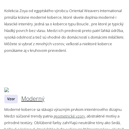
Kolekcia Zoya od egyptského výrobcu Oriental Weavers International
prináša krásne moderné koberce, ktoré skvele doplnia moderné i
klasické interiéry. Jedná sa o koberce typu Boucle , pre ktoré je typický
hladký povrch bez vlasu. Medzi ich prednosti preto patrí ľahká údržba,
vysoká odolnosť a tiež sú vhodné do domácností s domácimi miláčikmi.
Môžete si vybrať z mnohých vzorov, veľkostí a niektoré koberce
ponúkame aj v kruhovom prevedení.
Moderný
Vzor
Moderné koberce sa stávajú výrazným prvkom interiérového dizajnu.
Medzi súčasné trendy patria
geometrické vzory
, abstraktné motívy a
prírodné textúry. Obľúbené farby zahŕňajú neutrálne tóny ako šedá,