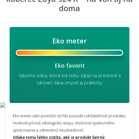
doma
Eko meter
Eko favorit
Výborná voľba, ktorá má nízku záťaž na prostredí a
zároveň dáva zmysel aj prakticky.
Eko meter vám pomôže rýchlo posúdiť udržateľnosť produktu.
Hodnotí pôvod, ekologickú stopu, možnosť opätovného
spracovania a zdravotnú nezávadnosť.
Vďaka tomu ľahko zistíte, aký je produkt šetrný.