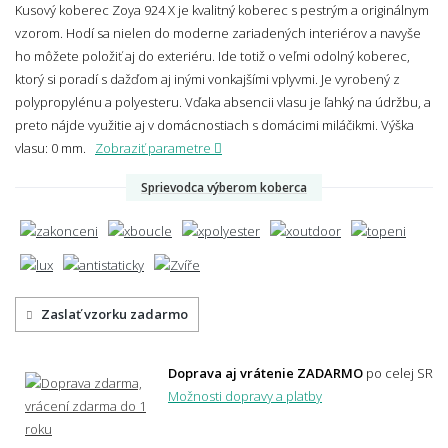
Kusový koberec Zoya 924 X je kvalitný koberec s pestrým a originálnym
vzorom. Hodí sa nielen do moderne zariadených interiérov a navyše
ho môžete položiť aj do exteriéru. Ide totiž o veľmi odolný koberec,
ktorý si poradí s dažďom aj inými vonkajšími vplyvmi. Je vyrobený z
polypropylénu a polyesteru. Vďaka absencii vlasu je ľahký na údržbu, a
preto nájde využitie aj v domácnostiach s domácimi miláčikmi.
Výška
vlasu: 0 mm.
Zobraziť parametre
Sprievodca výberom koberca
Zaslať vzorku zadarmo
Doprava aj vrátenie ZADARMO
po celej SR
Možnosti dopravy a platby