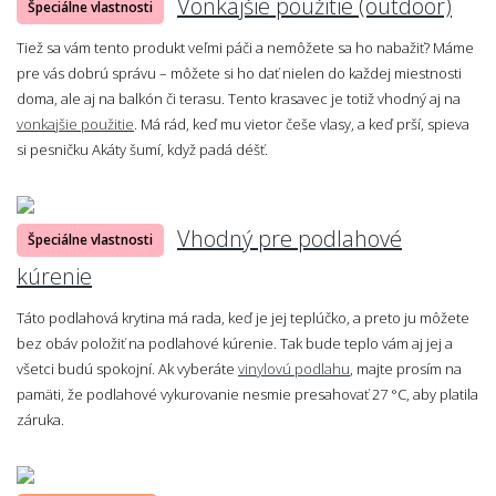
Vonkajšie použitie (outdoor)
Špeciálne vlastnosti
Tiež sa vám tento produkt veľmi páči a nemôžete sa ho nabažiť? Máme
pre vás dobrú správu – môžete si ho dať nielen do každej miestnosti
doma, ale aj na balkón či terasu. Tento krasavec je totiž vhodný aj na
vonkajšie použitie
. Má rád, keď mu vietor češe vlasy, a keď prší, spieva
si pesničku Akáty šumí, když padá déšť.
Vhodný pre podlahové
Špeciálne vlastnosti
kúrenie
Táto podlahová krytina má rada, keď je jej teplúčko, a preto ju môžete
bez obáv položiť na podlahové kúrenie. Tak bude teplo vám aj jej a
všetci budú spokojní. Ak vyberáte
vinylovú podlahu
, majte prosím na
pamäti, že podlahové vykurovanie nesmie presahovať 27 °C, aby platila
záruka.