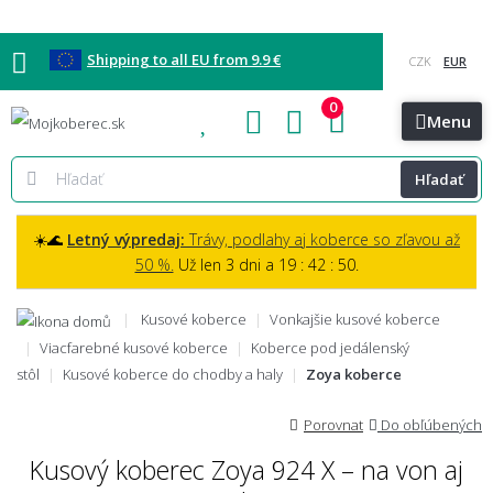
Shipping to all EU from 9.9 €
0
Blog
Vzorkovňa
Bratislava
Kontakt
Menu
Hľadať
☀️🌊
Letný výpredaj:
Trávy, podlahy aj koberce so zľavou až
50 %.
Už len 3 dni a 19 : 42 : 49.
Kusové koberce
Vonkajšie kusové koberce
Viacfarebné kusové koberce
Koberce pod jedálenský
stôl
Kusové koberce do chodby a haly
Zoya koberce
Porovnat
Do obľúbených
Kusový koberec Zoya 924 X – na von aj