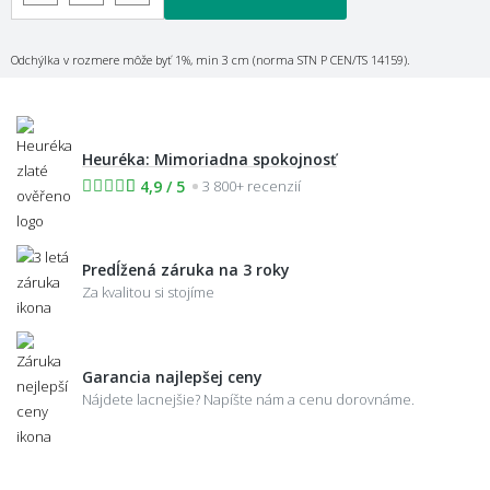
Odchýlka v rozmere môže byť 1%, min 3 cm (norma STN P CEN/TS 14159).
Heuréka: Mimoriadna spokojnosť
4,9 / 5
3 800+ recenzií
Predĺžená záruka na 3 roky
Za kvalitou si stojíme
Garancia najlepšej ceny
Nájdete lacnejšie? Napíšte nám a cenu dorovnáme.