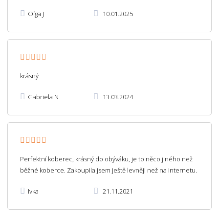
Oľga J
10.01.2025
krásný
Gabriela N
13.03.2024
Perfektní koberec, krásný do obýváku, je to něco jiného než
běžné koberce. Zakoupila jsem ještě levněji než na internetu.
Ivka
21.11.2021