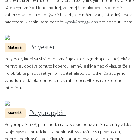
béžová a krémová, ktoré ľahko ladia s rôznymi štýlmi interiérov, ale tiež
sýte a výrazné odtiene modrej, zelenej či terakotovej. Moderné
koberce sa hodia do obývacích izieb, kde môžu tvoriť ústredný prvok
miestnosti, v spálni zasa oceníte
vysoký shaggy vlas
pre pocit útulnosti.
Polyester
Materiál
Polyester, ktorý sa skrátene označuje ako PES (nebojte sa, nešteká ani
nehryzie), dodáva tomuto kobercu jemný, lesklý a hebký vlas, takže si
ho obľúbite predovšetkým pri posteli alebo pohovke. Ďalšou jeho
výhodou je stálofarebnosť a nízka absorpcia vlhkosti z okolitého
interiéru.
Polypropylén
Materiál
Polypropylén (PP) patrí medzi najčastejšie používané materiály vďaka
svojej vysokej praktickosti a odolnosti. Vyznačuje sa pevnosťou,
dobrou odolnosťou voči škvrnám, opotrebovaniu aj pôsobeniu