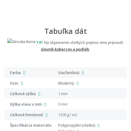
Tabuľka dát
TIP:
Na objasnenie všetkých pojmov sme pripravili:
slovník kobercov a podláh
.
Farba
Viacfarebná
Vzor
Moderný
Celková výška
1 mm
Výška vlasu v mm
0 mm
Celková hmotnosť
1200 g / m2
Špecifikácia materiálu
Polypropylén (všetko)
Polyester