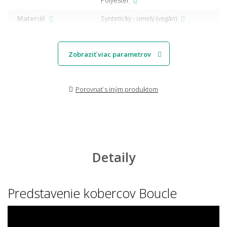
Materiál
Syntetický - umelý (vegán)
Zobraziť viac parametrov
Porovnať s iným produktom
Detaily
Predstavenie kobercov Boucle