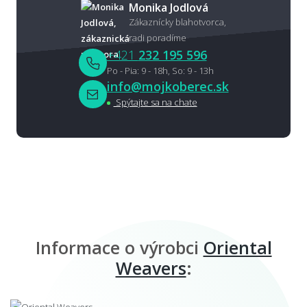
Monika Jodlová
Zákaznícky blahotvorca,
radi poradíme
+421
232 195 596
Po - Pia: 9 - 18h, So: 9 - 13h
info@mojkoberec.sk
Spýtajte sa na chate
Informace o výrobci
Oriental
Weavers
: