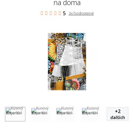
na doma
5
3x hodnotené
+
2
ďalších