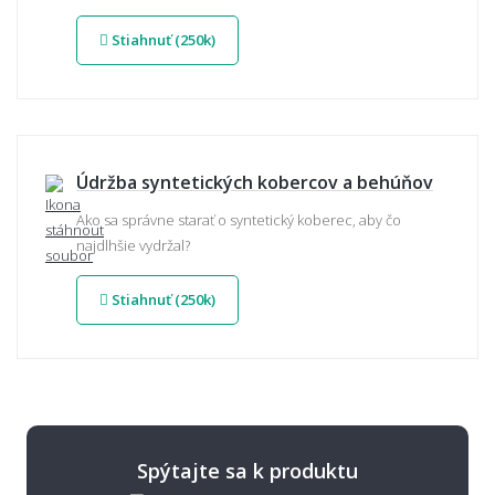
Stiahnuť (250k)
Údržba syntetických kobercov a behúňov
Ako sa správne starať o syntetický koberec, aby čo
najdlhšie vydržal?
Stiahnuť (250k)
Spýtajte sa k produktu