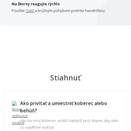
Na škvrny reagujte rýchlo
Použite
čistič
a krúživým pohybom pretrite handričkou.
Stiahnuť
Ako privítať a umiestniť koberec alebo
behúň?
Ako na nový koberec urobiť najlepší prvý dojem, aby vám
čo najdlhšie vydržal.