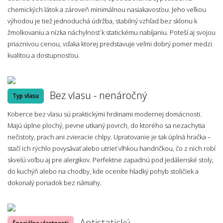
chemických látok a zároveň minimálnou nasiakavosťou. Jeho veľkou
výhodou je tiež jednoduchá údržba, stabilný vzhľad bez sklonu k
žmolkovaniu a nízka náchylnosť k statickému nabíjaniu. Poteší aj svojou
priaznivou cenou, vďaka ktorej predstavuje veľmi dobrý pomer medzi
kvalitou a dostupnosťou.
Bez vlasu - nenáročný
Typ vlasu
Koberce bez vlasu sú praktickými hrdinami modernej domácnosti.
Majú úplne plochý, pevne utkaný povrch, do ktorého sa nezachytia
nečistoty, prach ani zvieracie chlpy. Upratovanie je tak úplná hračka –
stačí ich rýchlo povysávať alebo utrieť vlhkou handričkou, čo z nich robí
skvelú voľbu aj pre alergikov. Perfektne zapadnú pod jedálenské stoly,
do kuchýň alebo na chodby, kde oceníte hladký pohyb stoličiek a
dokonalý poriadok bez námahy.
Antistatický