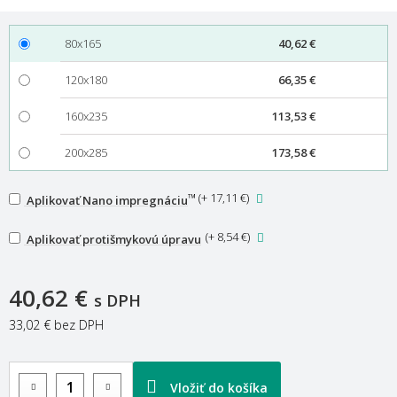
80x165
40,62 €
120x180
66,35 €
160x235
113,53 €
200x285
173,58 €
™
(
+ 17,11 €
)
Aplikovať Nano impregnáciu
(
+ 8,54 €
)
Aplikovať protišmykovú úpravu
40,62 €
s DPH
33,02 €
bez DPH
Vložiť do košíka