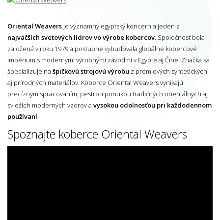
Oriental Weavers
je významný egyptský koncern a jeden z
najväčších svetových lídrov vo výrobe kobercov
. Spoločnosť bola
založená v roku 1979 a postupne vybudovala globálne kobercové
impérium s modernými výrobnými závodmi v Egypte aj Číne. Značka sa
špecializuje na
špičkovú strojovú výrobu
z prémiových syntetických
aj prírodných materiálov. Koberce Oriental Weavers vynikajú
precíznym spracovaním, pestrou ponukou tradičných orientálnych aj
sviežich moderných vzorov a
vysokou odolnosťou pri každodennom
používaní
.
Spoznajte koberce Oriental Weavers