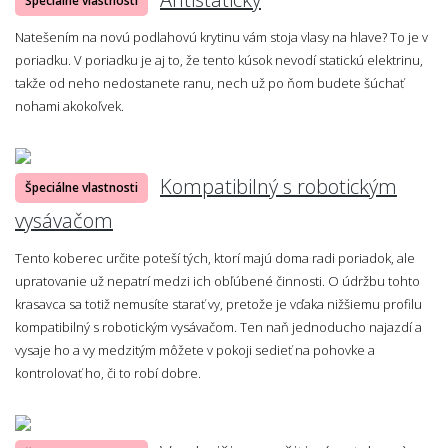
Špeciálne vlastnosti
Natešením na novú podlahovú krytinu vám stoja vlasy na hlave? To je v
poriadku. V poriadku je aj to, že tento kúsok nevodí statickú elektrinu,
takže od neho nedostanete ranu, nech už po ňom budete šúchať
nohami akokoľvek.
Kompatibilný s robotickým
Špeciálne vlastnosti
vysávačom
Tento koberec určite poteší tých, ktorí majú doma radi poriadok, ale
upratovanie už nepatrí medzi ich obľúbené činnosti. O údržbu tohto
krasavca sa totiž nemusíte starať vy, pretože je vďaka nižšiemu profilu
kompatibilný s robotickým vysávačom. Ten naň jednoducho najazdí a
vysaje ho a vy medzitým môžete v pokoji sedieť na pohovke a
kontrolovať ho, či to robí dobre.