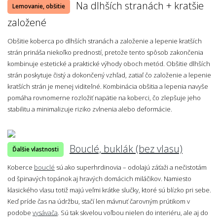
Na dlhších stranách + kratšie
Lemovanie, obšitie
založené
Obšitie koberca po dlhších stranách a založenie a lepenie kratších
strán prináša niekoľko predností, pretože tento spôsob zakončenia
kombinuje estetické a praktické výhody oboch metód. Obšitie dlhších
strán poskytuje čistý a dokončený vzhľad, zatiaľ čo založenie a lepenie
kratších strán je menej viditeľné. Kombinácia obšitia a lepenia navyše
pomáha rovnomerne rozložiť napätie na koberci, čo zlepšuje jeho
stabilitu a minimalizuje riziko zvlnenia alebo deformácie.
Bouclé, buklák (bez vlasu)
Ďalšie vlastnosti
Koberce
bouclé
sú ako superhrdinovia – odolajú záťaži a nečistotám
od špinavých topánok aj hravých domácich miláčikov. Namiesto
klasického vlasu totiž majú veľmi krátke slučky, ktoré sú blízko pri sebe.
Keď príde čas na údržbu, stačí len mávnuť čarovným prútikom v
podobe
vysávača
. Sú tak skvelou voľbou nielen do interiéru, ale aj do