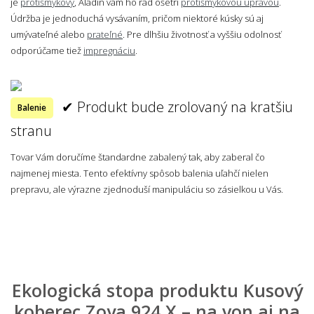
je
protišmykový
, Aladin vám ho rád ošetrí
protišmykovou úpravou
.
Údržba je jednoduchá vysávaním, pričom niektoré kúsky sú aj
umývateľné alebo
prateľné
. Pre dlhšiu životnosť a vyššiu odolnosť
odporúčame tiež
impregnáciu
.
✔ Produkt bude zrolovaný na kratšiu
Balenie
stranu
Tovar Vám doručíme štandardne zabalený tak, aby zaberal čo
najmenej miesta. Tento efektívny spôsob balenia uľahčí nielen
prepravu, ale výrazne zjednoduší manipuláciu so zásielkou u Vás.
Ekologická stopa produktu Kusový
koberec Zoya 924 X – na von aj na