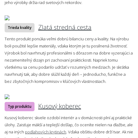
jeho výrobky držia rad svetových rekordov.
Zlatá stredná cesta
Trieda kvality
Tento produkt ponúka veľmi dobrú bilanciu ceny a kvality. Na výrobu
boli použité lepšie materiály, vďaka ktorým je tu posilnená životnosť.
Výrobok bol navrhnutý profesionálmi s dôrazom na dobre vyzerajúci a
nezameniteľný dizajn pri zachovaní praktickosti. Napriek tomu
všetkému sa cenu podarilo udržať v rozumných medziach. Je skrátka
navrhnutý tak, aby dobre slúžil každý deň – jednoducho, funkčne a
bez zbytočných kompromisov v kľúčových vlastnostiach.
Kusový koberec
Typ produktu
Kusový koberec skvele ozdobí interiér a v domácnosti plní aj praktické
úlohy. Zaisťuje mäkší a teplejší došľap, čo oceníte nielen na dlažbe, ale
aj na iných
podlahových krytinách
. Vďaka obšitiu dobre drží tvar. Ak nie