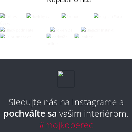
📏 Rozmery, rezanie a pokládka
Ako sa objednáva metrážny koberec a čo so
zvyškami, keď sa rola zužuje?
Je možné si nechať metrážny koberec obšiť?
Aké široké roly metrážneho koberca
ponúkate?
Sledujte nás na Instagrame a
pochváľte sa
vašim interiérom.
Zvládnem pokládku metrážneho koberca
#mojkoberec
svojpomocne?