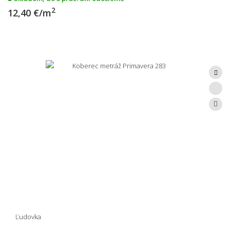
2
12,40 €/m
Ľudovka