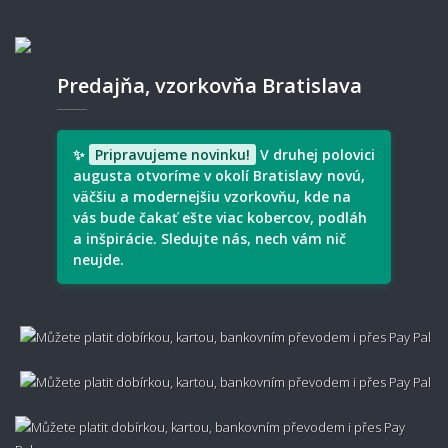
Oplatí sa koberec impregnovať?
Predajňa, vzorkovňa Bratislava
Ako často je potrebné koberec vysávať?
✨
Pripravujeme novinku!
V druhej polovici
augusta otvoríme v okolí Bratislavy novú,
väčšiu a modernejšiu vzorkovňu, kde na
💰 Cena, doprava a záruka
vás bude čakať ešte viac kobercov, podláh
a inšpirácie. Sledujte nás, nech vám nič
neujde.
Ako sa počíta cena metrážneho koberca?
Koľko stojí doprava?