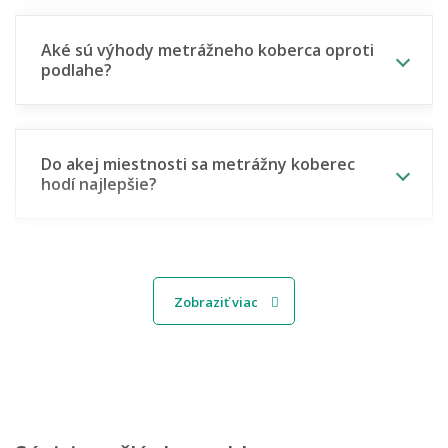
Aké sú výhody metrážneho koberca oproti
podlahe?
Do akej miestnosti sa metrážny koberec
hodí najlepšie?
Hodí se metrážny koberec aj do kancelárie
alebo firmy?
Zobraziť viac
Aký metrážny koberec zvoliť do detskej
izby?