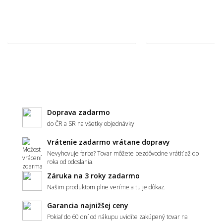
🧵 Materiál a kvalita
Aký materiál metrážneho koberca vybrať -
polypropylén, polyamid, alebo polyester?
Čo znamená záťažová trieda u metrážneho
Doprava zadarmo
koberca?
do ČR a SR na všetky objednávky
Vrátenie zadarmo vrátane dopravy
Nevyhovuje farba? Tovar môžete bezdôvodne vrátiť až do
Ako spoznám kvalitný metrážny koberec?
roka od odoslania.
Záruka na 3 roky zadarmo
Našim produktom plne veríme a tu je dôkaz.
Garancia najnižšej ceny
Aký typ vlasu je najvhodnejší - slučkový,
alebo strihaný?
Pokiaľ do 60 dní od nákupu uvidíte zakúpený tovar na