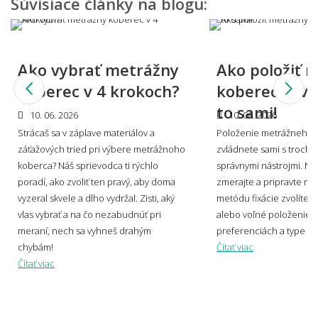
Súvisiace články na blogu:
Dá sa metrážny koberec použiť aj na schody?
Ako vybrať metrážny
Ako položiť 
koberec v 4 krokoch?
koberec? Zvl
Aký metrážny koberec vybrať, keď mám
to sami!
10. 06. 2026
10. 06. 2026
domácich miláčikov?
Strácaš sa v záplave materiálov a
Položenie metrážneho 
záťažových tried pri výbere metrážnoho
zvládnete sami s trochou
koberca? Náš sprievodca ti rýchlo
správnymi nástrojmi. Naj
poradí, ako zvoliť ten pravý, aby doma
zmerajte a pripravte mi
Môžem vidieť, ako by metrážny koberec
vyzeral skvele a dlho vydržal. Zisti, aký
metódu fixácie zvolíte –
vyzeral u mňa doma?
vlas vybrať a na čo nezabudnúť pri
alebo voľné položenie? 
meraní, nech sa vyhneš drahým
preferenciách a type pr
chybám!
Čítať viac
Čítať viac
Viete mi miestnosť namodelovať aj do iného
štýlu interiéru?