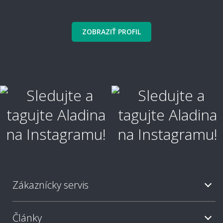
ZOBRAZIŤ PROFIL
Ako koberec položiť a ukotviť?
Aké náradie a lepidlo na pokládku
potrebujem?
Je potrebné nechať koberec pred pokládkou
aklimatizovať?
Zákaznícky servis
Je možné objednať rovno aj kobercové
(soklové) lišty?
Články