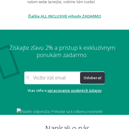
našom webe lacnejšie, vrátime Vám rozdiel.
Ďalšie ALL INCLUSIVE výhody ZADARMO
Je metrážny koberec vhodný pre alergikov?
Získajte zľavu 2% a prístup k exkluzívnym
Môžem si nechať zaslať vopred vzorku
ponukám zadarmo:
materiálu?
Odoberať
Robia sa aj metráže z vlny?
Viac info o
spracovanie osobných údajov
Je metrážny koberec zdravotne neškodný?
Napísali o nás