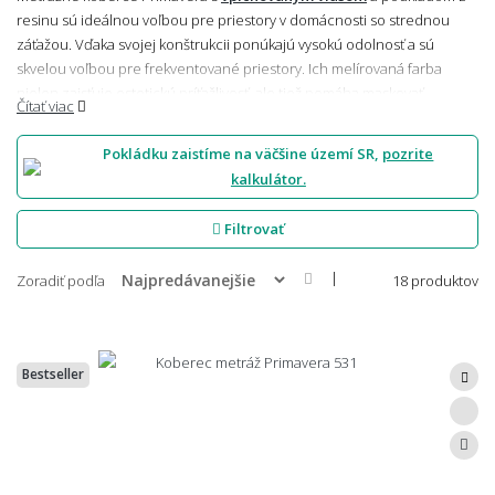
resinu sú ideálnou voľbou pre priestory v domácnosti so strednou
záťažou. Vďaka svojej konštrukcii ponúkajú vysokú odolnosť a sú
skvelou voľbou pre frekventované priestory. Ich melírovaná farba
nielen zaisťuje estetickú príťažlivosť, ale tiež pomáha maskovať
Čítať viac
nečistoty, čo uľahčuje údržbu. Tieto koberce sa navyše neobšívajú, čo
zjednodušuje ich inštaláciu a prispôsobenie rôznym interiérom.
Pokládku zaistíme na väčšine území SR,
pozrite
Kombinácia praktickosti, odolnosti a ľahkej starostlivosti z nich robí
kalkulátor.
ideálne riešenie pre akýkoľvek domov.
Filtrovať
|
Zoradiť podľa
18 produktov
Bestseller