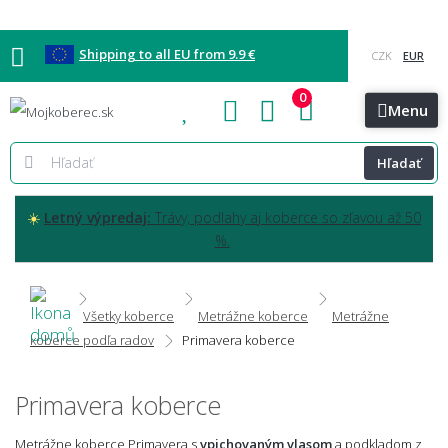
Shipping to all EU from 9.9 €
0
Blog
Vzorkovňa
Bratislava
Kontakt
Menu
Hľadať
☀️
Letný výpredaj:
Trávy, podlahy aj koberce so zľavou až 50
%.
Všetky koberce
Metrážne koberce
Metrážne
koberce podľa radov
Primavera koberce
Primavera koberce
Metrážne koberce Primavera s
vpichovaným vlasom
a podkladom z