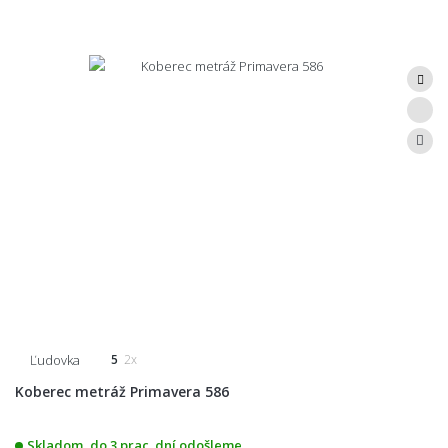
Ľudovka
5
2x
Koberec metráž Primavera 586
Skladom, do 3 prac. dní odošleme