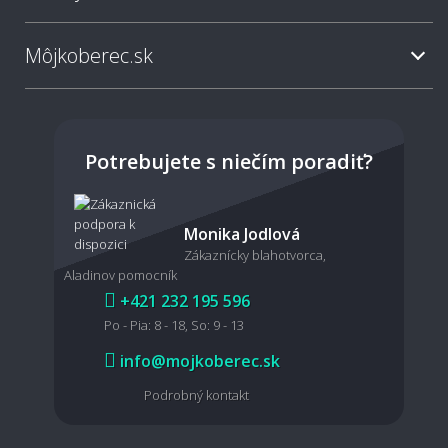
Môjkoberec.sk
Môžete mi koberec aj položiť?
Viete mi pomôcť so zameraním miestnosti?
Potrebujete s niečím poradiť?
Monika Jodlová
🧼 Údržba a čistenie
Zákaznícky blahotvorca,
Aladinov pomocník
Ako sa metrážny koberec čistí a udržiava?
+421 232 195 596
Po - Pia: 8 - 18, So: 9 - 13
info@mojkoberec.sk
Ako vyčistiť škvrny z metrážneho koberca?
Podrobný kontakt