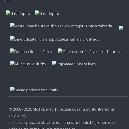
Je možné zariadiť výnos koberca?
Je možné metrážny koberec vrátiť?
Aká je záruka na metrážny koberec?
© 2008 - 2026 Môjkoberec | Použitie obsahu týchto stránok je
zakázané,
akékoľvek použitie obsahu podlieha schváleniu
Mojkoberec.sk
Naše ďalšie weby:
[www.mujkoberec.cz]