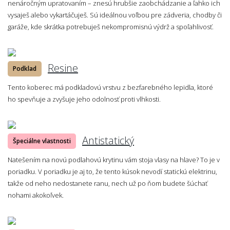
nenáročným upratovaním – znesú hrubšie zaobchádzanie a ľahko ich
vysaješ alebo vykartáčuješ. Sú ideálnou voľbou pre zádveria, chodby či
garáže, kde skrátka potrebuješ nekompromisnú výdrž a spoľahlivosť.
Resine
Podklad
Tento koberec má podkladovú vrstvu z bezfarebného lepidla, ktoré
ho spevňuje a zvyšuje jeho odolnosť proti vlhkosti.
Antistatický
Špeciálne vlastnosti
Natešením na novú podlahovú krytinu vám stoja vlasy na hlave? To je v
poriadku. V poriadku je aj to, že tento kúsok nevodí statickú elektrinu,
takže od neho nedostanete ranu, nech už po ňom budete šúchať
nohami akokoľvek.