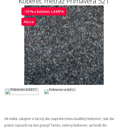
Koberec metráž Primavera 521
-10 % s kódom:
LAMPA
Akcia
Ak máte záujem o lacný ale napriek tomu kvalitný koberec, tak ste
práve narazili na ten pravý! Tento zelený koberec sa hodí do