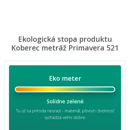
Ekologická stopa produktu
Koberec metráž Primavera 521
Eko meter
Solídne zelené
Tu už sa príroda neurazí - materiál, pôvod i životnosť
vychádza veľmi dobre.