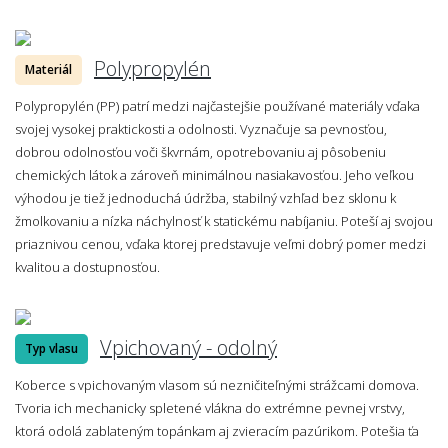
Polypropylén
Materiál
Polypropylén (PP) patrí medzi najčastejšie používané materiály vďaka
svojej vysokej praktickosti a odolnosti. Vyznačuje sa pevnosťou,
dobrou odolnosťou voči škvrnám, opotrebovaniu aj pôsobeniu
chemických látok a zároveň minimálnou nasiakavosťou. Jeho veľkou
výhodou je tiež jednoduchá údržba, stabilný vzhľad bez sklonu k
žmolkovaniu a nízka náchylnosť k statickému nabíjaniu. Poteší aj svojou
priaznivou cenou, vďaka ktorej predstavuje veľmi dobrý pomer medzi
kvalitou a dostupnosťou.
Vpichovaný - odolný
Typ vlasu
Koberce s vpichovaným vlasom sú nezničiteľnými strážcami domova.
Tvoria ich mechanicky spletené vlákna do extrémne pevnej vrstvy,
ktorá odolá zablateným topánkam aj zvieracím pazúrikom. Potešia ťa