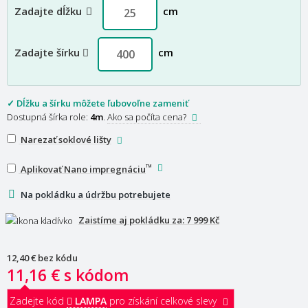
Zadajte dĺžku
cm
Zadajte šírku
cm
✓ Dĺžku a šírku môžete ľubovoľne zameniť
Dostupná šírka role:
4m
.
Ako sa počíta cena?
Narezať soklové lišty
™
Aplikovať Nano impregnáciu
Na pokládku a údržbu potrebujete
Zaistíme aj pokládku za:
7 999 Kč
12,40 €
bez kódu
11,16 €
s kódom
Zadejte kód
LAMPA
pro získání celkové slevy