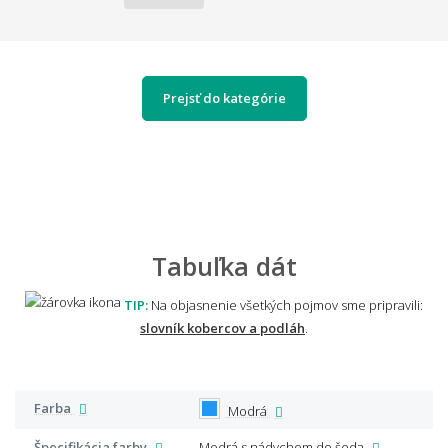
Prejsť do kategórie
Tabuľka dát
TIP:
Na objasnenie všetkých pojmov sme pripravili:
slovník kobercov a podláh
.
Farba
Modrá
Špecifikácia farby
Modrá s nádychom do šeda