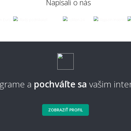
Napísali o nás
enie a údržba
sa koberec čistí a udržuje?
Ako 
je koberec odolný voči škvrnám?
Aký 
údrž
často sa odporúča koberec vysávať?
Sú s
tagrame a
pochváľte sa
vašim inte
a koberec povysávať robotickým
Je m
ZOBRAZIŤ PROFIL
ávačom?