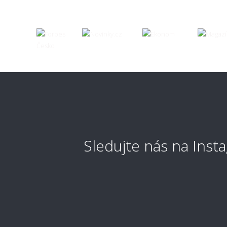
🧼 Čist
57x120
57x200
Ako 
57x230
57x400
Ako 
57x2500
57x3000
58x90
58x180
Ako 
Sledujte nás na Ins
59x59 (průměr) kruh
60x60 (priemer) kruh
Dá s
60x60
vys
60x73
60x75