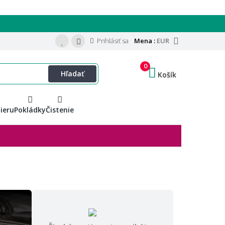
Prihlásiť sa
Mena :
EUR
0
Hľadať
Košík
ieru
Pokládky
Čistenie