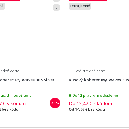
né
Extra jemné
tredná cesta
Zlatá stredná cesta
oberec My Waves 305 Silver
Kusový koberec My Waves 30
rac. dní odošleme
Do 12 prac. dní odošleme
7 €
s kódom
Od
13,47 €
s kódom
-10 %
€
bez kódu
Od
14,97 €
bez kódu