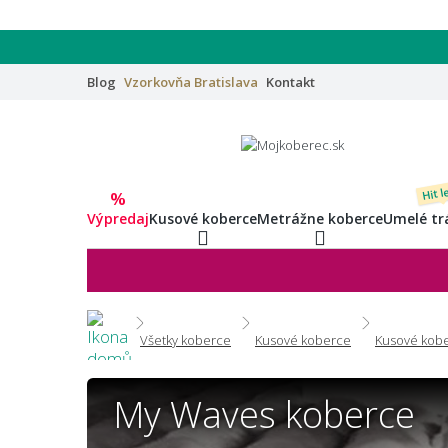
Blog
Vzorkovňa
Bratislava
Kontakt
Hit l
%
Výpredaj
Kusové koberce
Metrážne koberce
Umelé tr
Všetky koberce
Kusové koberce
Kusové kobe
My Waves koberce