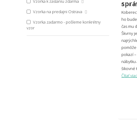
47x140
Vzorka k zaslaniu zdarma
sprá
10. 06
Glamour
48x75
Vzorka na predajni Ostrava
Koberec 
Japonský
ho budet
48x76
Vzorka zadarmo - pošleme konkrétny
čas mu d
Aký 
vzor
Vintage
50x45
Škvrny j
najrýchl
50x50
pomôže i
50x50 (priemer) kruh
pokazí –
Môže
mie
nábytku 
50x70
šikovné t
50x75 polkruh
Čítať via
75x50
📏 Veľk
50x76
50x80
Ako 
50x80x2,2
50x150
Aký 
50x170