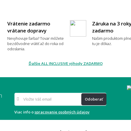
lom?
Vrátenie zadarmo
Záruka na 3 rok
vrátane dopravy
zadarmo
k zvolím zlú veľkosť koberca?
Nevyhovuje farba? Tovar môžete
Našim produktom plne
bezdôvodne vrátiť až do roka od
tu je dôkaz.
odoslania.
dlie a každodenné používanie
Ďalšie ALL INCLUSIVE výhody ZADARMO
koberec je príjemný na chodenie
Aký 
oso?
m
Odoberať
typ koberca sa nebude zošliapávať?
Viac info o
spracovanie osobných údajov