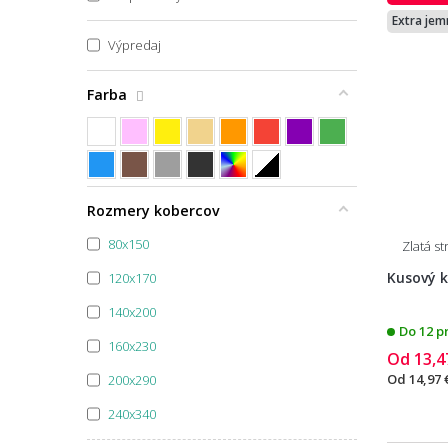
Extra jem
Výpredaj
Farba
Špecifikácia farby
Rozmery kobercov
80x150
Zlatá s
Kusový k
120x170
140x200
Do 12 p
160x230
Od
13,4
Od
14,97 
200x290
240x340