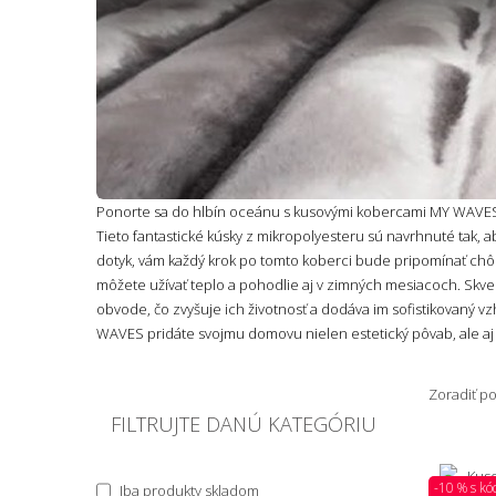
Ponorte sa do hlbín oceánu s kusovými kobercami MY WAVES o
Tieto fantastické kúsky z mikropolyesteru sú navrhnuté tak,
dotyk, vám každý krok po tomto koberci bude pripomínať chôd
môžete užívať teplo a pohodlie aj v zimných mesiacoch. Skvel
obvode, čo zvyšuje ich životnosť a dodáva im sofistikovaný vz
WAVES pridáte svojmu domovu nielen estetický pôvab, ale aj 
Zoradiť p
FILTRUJTE DANÚ KATEGÓRIU
-10 % s k
Iba produkty skladom