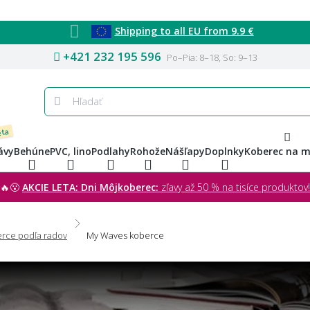
Shipping to all EU from 9.9 €
+421 232 195 596
Po–Pia: 8–18, So: 9–13
eta
ávy
Behúne
PVC, lino
Podlahy
Rohože
Nášľapy
Doplnky
Koberec na m
🔥😮
AKCIE LETA: Dni Môjkoberec:
zľavy až 50 % na tisíce produktov!
rce podľa radov
My Waves koberce