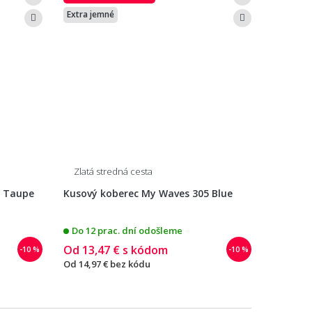
Extra jemné
Zlatá stredná cesta
5 Taupe
Kusový koberec My Waves 305 Blue
Do 12 prac. dní odošleme
Od
13,47 €
s kódom
-10 %
-10 %
Od
14,97 €
bez kódu