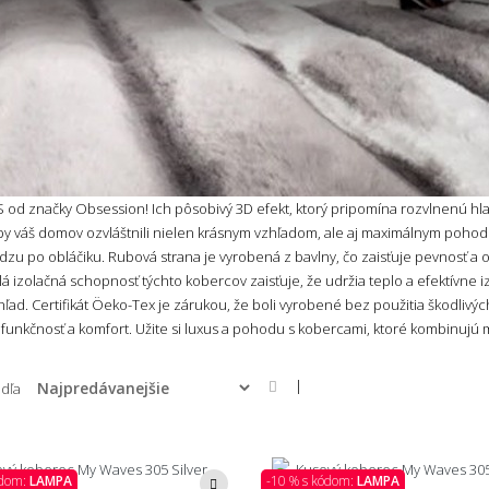
d značky Obsession! Ich pôsobivý 3D efekt, ktorý pripomína rozvlnenú hlad
 aby váš domov ozvláštnili nielen krásnym vzhľadom, ale aj maximálnym pohod
zu po obláčiku. Rubová strana je vyrobená z bavlny, čo zaisťuje pevnosť a 
á izolačná schopnosť týchto kobercov zaisťuje, že udržia teplo a efektívne i
hľad. Certifikát Öeko-Tex je zárukou, že boli vyrobené bez použitia škodlivý
funkčnosť a komfort. Užite si luxus a pohodu s kobercami, ktoré kombinujú m
|
odľa
ódom:
LAMPA
-10 % s kódom:
LAMPA