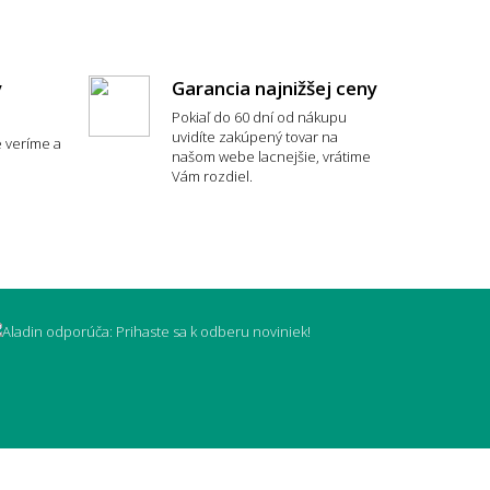
y
Garancia najnižšej ceny
Pokiaľ do 60 dní od nákupu
uvidíte zakúpený tovar na
 veríme a
našom webe lacnejšie, vrátime
Vám rozdiel.
typ koberca je najpohodlnejší?