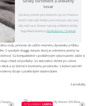
Široký sortiment a unikátny
tovar
Správny srdcár pre koberec aj cez hranice
skočí! A tak náš Aladin precestoval celý svet,
aby mal na e-shope naozaj unikátne kúsky.
Napríklad kolekciu
Mujkoberec Original
.
inu vody, prinesie do vášho interiéru dynamiku a hĺbku.
lím. S vysokým shaggy vlasom, ktorý je extrémne jemný na
odolnosť. Sú kompatibilné s podlahovým vykurovaním, takže si
zolujú chlad od podlahy. Sú starostlivo obšité po celom
ch látok a sú šetrné k životnému prostrediu. S kobercami MY
oderný dizajn s praktickými vlastnosťami.
3 produkty
-10 % s kódom:
LAMPA