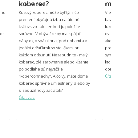
koberec?
materiálo
10. 06. 2026
10. 06. 2026
ohu:
Kusový koberec môže byť tým, čo
Viete, že koberec
premení obyčajnú izbu na útulné
bavlna, odolný ak
oberec ladiť alebo kontrastovať?
kráľovstvo - ale len keď ju položíte
luxusný ako vlna?
tor
správne! V obývačke by mal spájať
ovplyvní, ako sa v
nábytok, v spálni hriať pod nohami a v
ako dlho vydrží aj 
jedálni držať krok so stoličkami pri
prehľad všetkých 
každom odsunutí. Nezabudnite - malý
syntetických po pr
m si nechať vyrobiť koberec s vlastnou
ačou alebo logom?
koberec, zlé zarovnanie alebo kĺzanie
ktorý z nich bude
po podlahe sú najväčšie
domov.
"kobercohriechy". A čo vy, máte doma
Čítať viac
koberec správne umiestnený, alebo by
si zaslúžil nový začiatok?
Čítať viac
veľký koberec zvoliť pod sedačku?
 mi koberec opticky zväčšiť miestnosť?