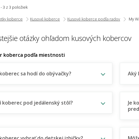
 - 3 z 3 položiek
etky koberce
Kusové koberce
Kusové koberce podľa radov
My W
stejšie otázky ohľadom kusových kobercov
er koberca podľa miestnosti
koberec sa hodí do obývačky?
Aký 
í koberec pod jedálenský stôl?
Je k
pred
koberec vybrať do detskej izbičky?
Môže