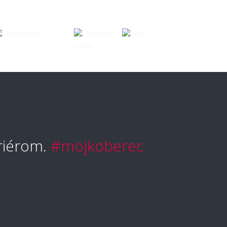
vyčistiť škvrny?
typ koberca je najjednoduchší na
bu?
vetlé koberce nepraktické?
riérom.
#mojkoberec
ožné koberec čistiť mokrou cestou?