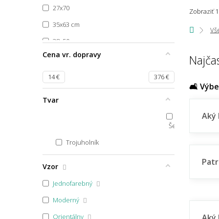
27x70
Zobraziť 1
35x63 cm
Vš
38x50 cm
Cena vr. dopravy
Najča
39x58
39x80
14
€
376
€
🛋️ Výb
40x40
Tvar
40x44
Aký 
50x40
Šesťuholník
40x60 půlkruh
Trojuholník
40x60x1,7
Patr
Vzor
40x60
Jednofarebný
40x70
Moderný
40x80
Orientálny
Aký 