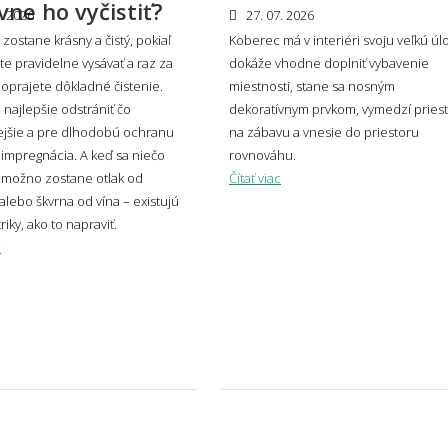
vne ho vyčistiť?
. 2026
27. 07. 2026
zostane krásny a čistý, pokiaľ
Koberec má v interiéri svoju veľkú úl
e pravidelne vysávať a raz za
dokáže vhodne doplniť vybavenie
oprajete dôkladné čistenie.
koberec zvoliť do moderného interiéru?
miestnosti, stane sa nosným
Má k
e najlepšie odstrániť čo
dekoratívnym prvkom, vymedzí pries
ejšie a pre dlhodobú ochranu
na zábavu a vnesie do priestoru
mpregnácia. A keď sa niečo
rovnováhu.
 možno zostane otlak od
Čítať viac
m si vytvoriť vlastný kusový koberec na
Môže
ru?
potl
alebo škvrna od vína – existujú
riky, ako to napraviť.
c
osť a umiestnenie
vybrať správnu veľkosť koberca?
Aký 
veľký presah má mať koberec pod
Môže