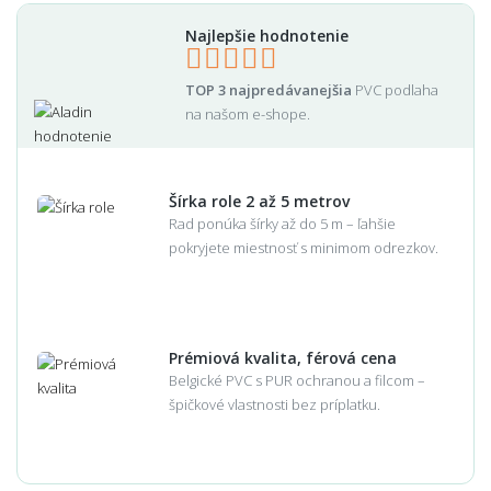
Najlepšie hodnotenie
TOP 3 najpredávanejšia
PVC podlaha
na našom e-shope.
Šírka role 2 až 5 metrov
Rad ponúka šírky až do 5 m – ľahšie
pokryjete miestnosť s minimom odrezkov.
Prémiová kvalita, férová cena
Belgické PVC s PUR ochranou a filcom –
špičkové vlastnosti bez príplatku.