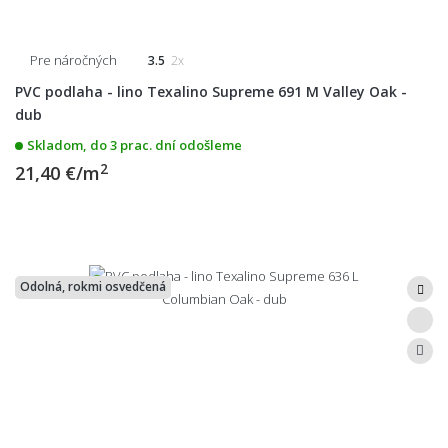
Pre náročných
3.5
2x
PVC podlaha - lino Texalino Supreme 691 M Valley Oak -
dub
Skladom, do 3 prac. dní odošleme
2
21,40 €/m
Odolná, rokmi osvedčená