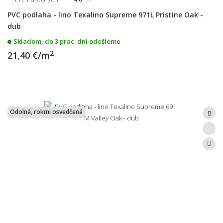
PVC podlaha - lino Texalino Supreme 971L Pristine Oak -
dub
Skladom, do 3 prac. dní odošleme
2
21,40 €/m
Odolná, rokmi osvedčená