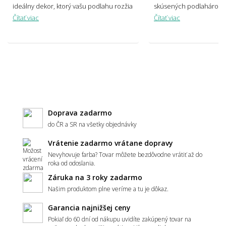
ideálny dekor, ktorý vašu podlahu rozžia
skúsených podlahárov!
Čítať viac
Čítať viac
Aký povrch PVC podlahy zvoliť - hladký, alebo
vrúbkovaný?
Čo znamená záťažová trieda u PVC podlahy?
Doprava zadarmo
do ČR a SR na všetky objednávky
Čo je nášľapná vrstva a ako sa líši od
záťažovej triedy?
Vrátenie zadarmo vrátane dopravy
Nevyhovuje farba? Tovar môžete bezdôvodne vrátiť až do
roka od odoslania.
Záruka na 3 roky zadarmo
Našim produktom plne veríme a tu je dôkaz.
Aká hrubá by mala PVC podlaha byť?
Garancia najnižšej ceny
Pokiaľ do 60 dní od nákupu uvidíte zakúpený tovar na