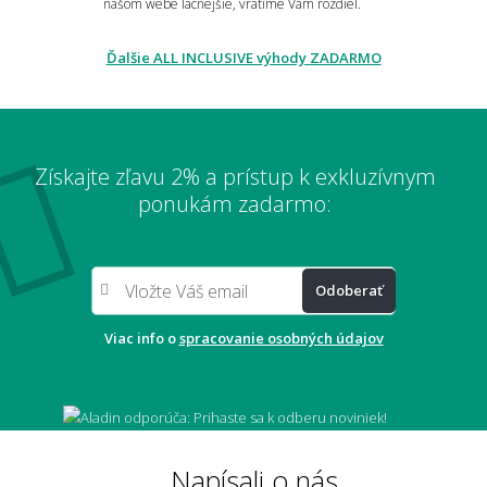
našom webe lacnejšie, vrátime Vám rozdiel.
Je PVC odolné voči vode?
Ďalšie ALL INCLUSIVE výhody ZADARMO
Vybledne PVC podlaha na slnku?
Získajte zľavu 2% a prístup k exkluzívnym
ponukám zadarmo:
Môžem si nechať zaslať vzorku vopred?
Odoberať
📏 Rozmery, rezanie a pokládka
Viac info o
spracovanie osobných údajov
Ako sa PVC podlaha objednáva a reže na
mieru?
Napísali o nás