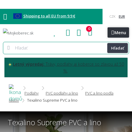
Shipping to all EU from 9.9 €
0
Blog
Vzorkovňa
Bratislava
Kontakt
Menu
Hľadať
☀️
Letný výpredaj:
Trávy, podlahy aj koberce so zľavou až 50
%.
Podlahy
PVC podlahy a lino
PVC a lino podľa
radov
Texalino Supreme PVC a lino
Texalino Supreme PVC a lino