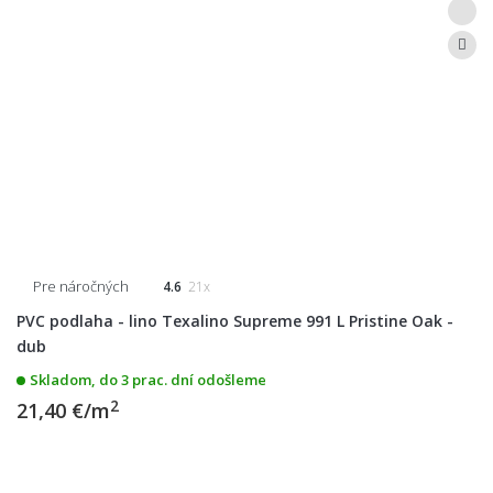
Pre náročných
4.6
21x
PVC podlaha - lino Texalino Supreme 991 L Pristine Oak -
dub
Skladom, do 3 prac. dní odošleme
2
21,40 €/m