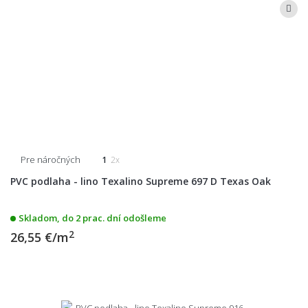
Pre náročných
1
2x
PVC podlaha - lino Texalino Supreme 697 D Texas Oak
Skladom, do 2 prac. dní odošleme
2
26,55 €/m