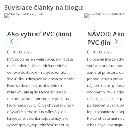
Aký je rozdiel medzi PVC podlahou a
Súvisiace články na blogu:
vinylovou podlahou?
Ako vybrať PVC (lino)
NÁVOD: Ako p
Môžem vidieť, ako by PVC podlaha vyzerala u
PVC (lino)
mňa doma?
10. 06. 2026
10. 06. 2026
PVC podlaha je skvelá voľba, ak hľadáte
Položenie lina zvládne k
niečo odolné, ľahko udržiavateľné a
správne pripraviť podkl
Viete mi miestnosť namodelovať aj do iného
cenovo dostupné – navyše ponúka
zamerať priestor a dodr
štýlu interiéru?
širokú škálu dizajnov od dreva po betón!
jednoduchých pravidiel.
Hodí sa do domácností s deťmi a
nájdete detailný postup,
miláčikmi, ale aj do kancelárií alebo
vhodného PVC a odpove
obchodov, kde potrebujete podlahu,
otázky, ako je smer pok
🎨 Materiál, dekor a povrch
ktorá niečo vydrží. Či už chcete útulno v
parketového vzoru alebo
obývačke alebo industriálny štýl do
lepidlo namiesto obojst
Aké dekory PVC podlahy ponúkate?
kancelárie, v článku nájdete tipy, ako
Pokiaľ chcete mať novú
vybrať správny typ, záťažovú triedu aj
a bez chýb, prečítajte si