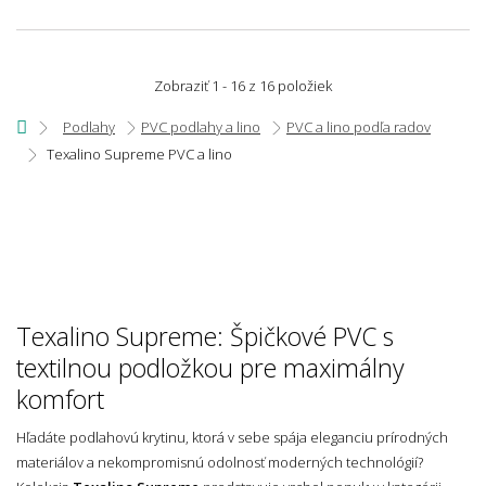
Zobraziť 1 - 16 z 16 položiek
Podlahy
PVC podlahy a lino
PVC a lino podľa radov
Texalino Supreme PVC a lino
Texalino Supreme: Špičkové PVC s
textilnou podložkou pre maximálny
komfort
Hľadáte podlahovú krytinu, ktorá v sebe spája eleganciu prírodných
materiálov a nekompromisnú odolnosť moderných technológií?