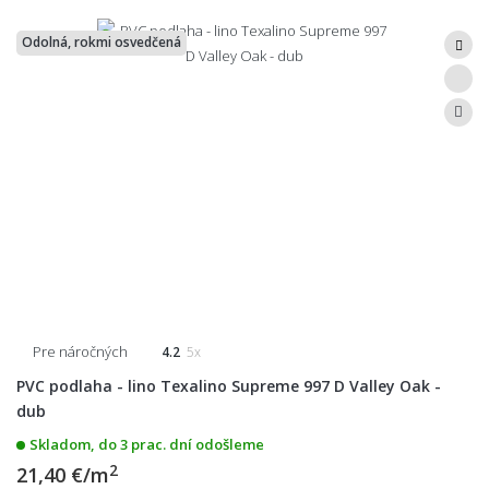
Odolná, rokmi osvedčená
Pre náročných
4.2
5x
PVC podlaha - lino Texalino Supreme 997 D Valley Oak -
dub
Skladom, do 3 prac. dní odošleme
2
21,40 €/m