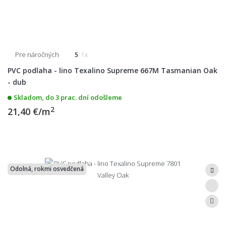
Pre náročných
5
1x
PVC podlaha - lino Texalino Supreme 667M Tasmanian Oak
- dub
Skladom, do 3 prac. dní odošleme
2
21,40 €/m
Odolná, rokmi osvedčená