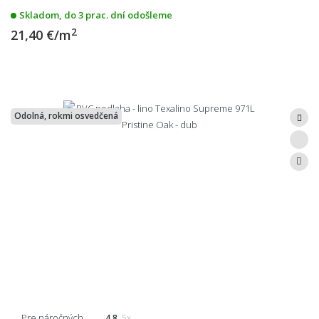
Skladom, do 3 prac. dní odošleme
2
21,40 €/m
Odolná, rokmi osvedčená
Pre náročných
4.8
5x