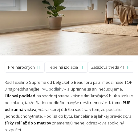
Pre náročných
Tepelná izolácia
Záťažová trieda 41
Rad Texalino Supreme od belgického Beaufloru patrí medzi naše TOP
3 najpredávanejšie
PVC podlahy
– a úprimne sa ani nečudujeme.
Filcový podklad
na spodnej strane krásne tlmí kročajový hluk a izoluje
od chladu, takže žiadnu podložku navyše riešiť nemusíte. K tomu
PUR
ochranná vrstva
, vďaka ktorej údržba spočíva v tom, že podlahu
jednoducho vytriete. Hodí sa do bytu, kancelárie aj ľahkej prevádzky a
šírky rolí až do 5 metrov
znamenajú menej odrezkov a spokojný
rozpočet.