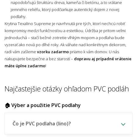
napodobňujú štruktúru dreva, kameňa či betónu, a to vrátane
jemného reliéfu, ktorý podčiarkuje autentický dojem z novej
podlahy.
Krytina Texalino Supreme je navrhnutá pre tých, ktorí nechcú robiť
kompromisy medzi funkčnosťou a estetikou. Údržba je pritom veľmi
jednoduchá – stačí bežné zotretie vlhkým mopom a podlaha bude
vyzerať ako nová po dlhé roky. Ak váhate nad konkrétnym dekorom,
radi vám zašleme
vzorku zadarmo
priamo k vám domov. U nás
nakupujete bezpečne a bez starostí –
dopravu aj prípadné vrátenie
máte úplne zadarmo
!
Najčastejšie otázky ohľadom PVC podláh
🏠 Výber a použitie PVC podlahy
Čo je PVC podlaha (lino)?