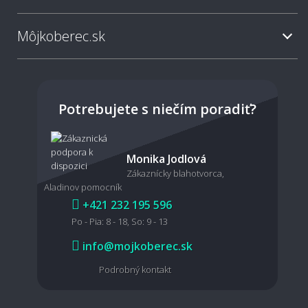
Ako odstrániť škvrny z PVC podlahy?
Môjkoberec.sk
Ako často je potrebné PVC podlahu umývať?
Potrebujete s niečím poradiť?
🩺 Zdravotná neškodnosť a domáci miláčikovia
Monika Jodlová
Zákaznícky blahotvorca,
Aladinov pomocník
Je PVC podlaha zdravotne neškodná?
+421 232 195 596
Po - Pia: 8 - 18, So: 9 - 13
info@mojkoberec.sk
Je PVC podlaha vhodná pre domácnosť s
Podrobný kontakt
miláčikmi?