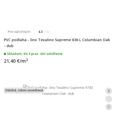
Pre náročných
4.3
13x
PVC podlaha - lino Texalino Supreme 636 L Columbian Oak
- dub
Skladom, do 3 prac. dní odošleme
2
21,40 €/m
Odolná, rokmi osvedčená