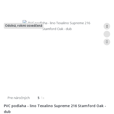
Odolná, rokmi osvedčená
Pre náročných
5
1x
PVC podlaha - lino Texalino Supreme 216 Stamford Oak -
dub