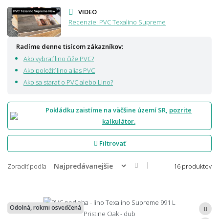
VIDEO
Recenzie: PVC Texalino Supreme
Radíme denne tisícom zákazníkov:
Ako vybrať lino čiže PVC?
Ako položiť lino alias PVC
Ako sa starať o PVC alebo Lino?
Pokládku zaistíme na väčšine území SR,
pozrite
kalkulátor.
Filtrovať
|
Zoradiť podľa
16 produktov
Odolná, rokmi osvedčená