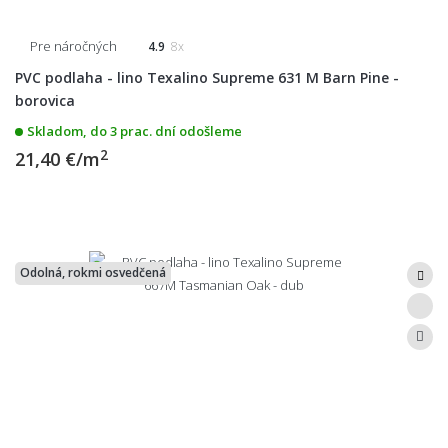
Pre náročných
4.9
8x
PVC podlaha - lino Texalino Supreme 631 M Barn Pine -
borovica
Skladom, do 3 prac. dní odošleme
2
21,40 €/m
Odolná, rokmi osvedčená