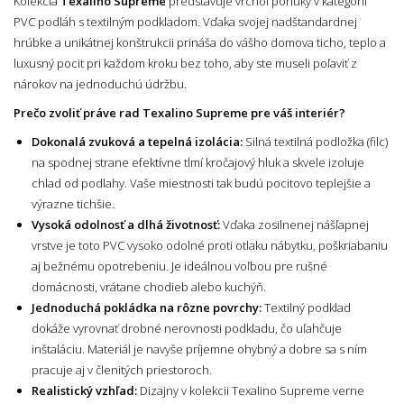
Kolekcia
Texalino Supreme
predstavuje vrchol ponuky v kategórii
PVC podláh s textilným podkladom. Vďaka svojej nadštandardnej
hrúbke a unikátnej konštrukcii prináša do vášho domova ticho, teplo a
luxusný pocit pri každom kroku bez toho, aby ste museli poľaviť z
nárokov na jednoduchú údržbu.
Prečo zvoliť práve rad Texalino Supreme pre váš interiér?
Dokonalá zvuková a tepelná izolácia:
Silná textilná podložka (filc)
na spodnej strane efektívne tlmí kročajový hluk a skvele izoluje
chlad od podlahy. Vaše miestnosti tak budú pocitovo teplejšie a
výrazne tichšie.
Vysoká odolnosť a dlhá životnosť:
Vďaka zosilnenej nášľapnej
vrstve je toto PVC vysoko odolné proti otlaku nábytku, poškriabaniu
aj bežnému opotrebeniu. Je ideálnou voľbou pre rušné
domácnosti, vrátane chodieb alebo kuchýň.
Jednoduchá pokládka na rôzne povrchy:
Textilný podklad
dokáže vyrovnať drobné nerovnosti podkladu, čo uľahčuje
inštaláciu. Materiál je navyše príjemne ohybný a dobre sa s ním
pracuje aj v členitých priestoroch.
Realistický vzhľad:
Dizajny v kolekcii Texalino Supreme verne