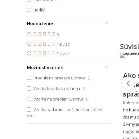
45x67
Bodky
45x70
🎨 Dizaj
Pruhovaný
Hodnotenie
45x70 půlkruh
👨‍Odpoved
Zvierací motív
5
45x75
4 a viac
Súvis
45x75 půlkruh
Aké 
Škandinávsky
3 a viac
45x140
Boho
Možnosť vzoriek
45x150
Ako 
Vidiecky
46x61
Produkt na predajni Ostrava
Ako 
kobe
Art Deco
47x140
Vzorka k zaslaniu zdarma
sprá
Glamour
10. 06
48x75
Vzorka na predajni Ostrava
Koberec 
Japonský
48x76
Vzorka zadarmo - pošleme konkrétny
ho budet
vzor
Vintage
čas mu d
Aký 
50x45
Škvrny j
50x50
najrýchl
pomôže i