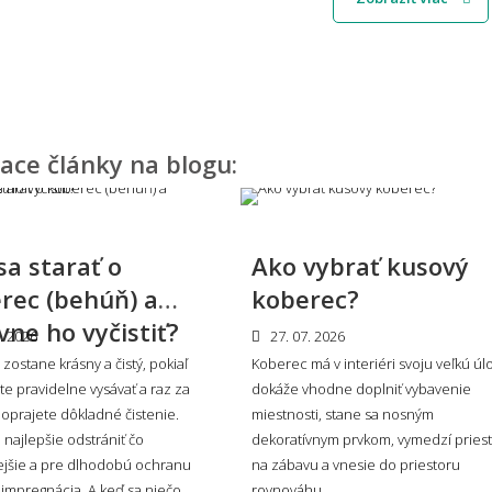
n farby a štýl
e nižšie boli písané v spolupráci s profesionálnym dizajnérom Miroslavom 
iace články na blogu:
sú súčasné trendy v motívoch kobercov?
Svet
prak
sa starať o
Ako vybrať kusový
zladiť koberec s nábytkom a podlahou?
Hodí
rec (behúň) a
koberec?
prie
vne ho vyčistiť?
. 2026
27. 07. 2026
zostane krásny a čistý, pokiaľ
Koberec má v interiéri svoju veľkú úl
e pravidelne vysávať a raz za
dokáže vhodne doplniť vybavenie
oprajete dôkladné čistenie.
koberec zvoliť do moderného interiéru?
miestnosti, stane sa nosným
Má k
e najlepšie odstrániť čo
dekoratívnym prvkom, vymedzí pries
ejšie a pre dlhodobú ochranu
na zábavu a vnesie do priestoru
mpregnácia. A keď sa niečo
rovnováhu.