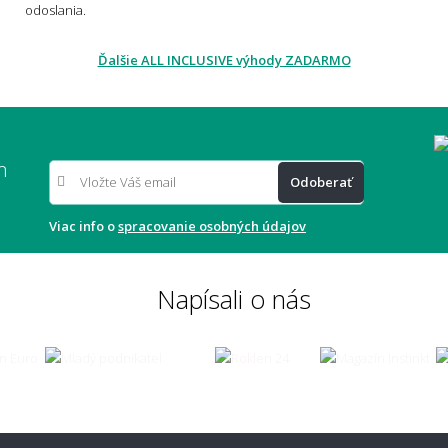
oso?
odoslania.
Ďalšie ALL INCLUSIVE výhody ZADARMO
typ koberca sa nebude zošliapávať?
m
enie a údržba
Odoberať
Viac info o
spracovanie osobných údajov
sa koberec čistí a udržuje?
Ako 
Napísali o nás
je koberec odolný voči škvrnám?
Aký 
údrž
často sa odporúča koberec vysávať?
Sú s