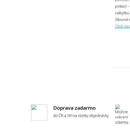
50x50 (priemer) kruh
📏 Veľk
pokazí –
50x70
nábytku 
šikovné t
Ako 
50x75 polkruh
Čítať via
75x50
50x76
Aký 
50x80
sto
50x80x2,2
50x150
50x170
Čo a
50x200
50,3x50,3
👣 Poho
Doprava zadarmo
51x66
do ČR a SR na všetky objednávky
52x30
Aký 