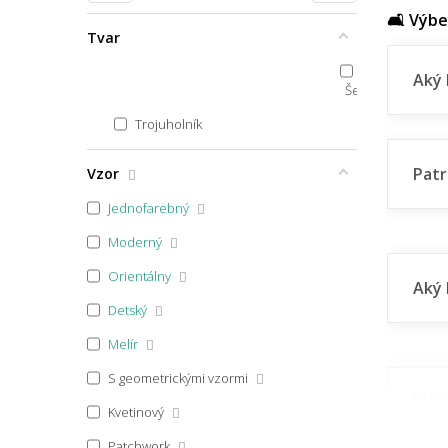
🛋️ Výb
40x40
Tvar
40x44
Aký 
50x40
Šesťuholník
40x60 půlkruh
Trojuholník
40x60x1,7
Patr
Vzor
40x60
Jednofarebný
40x70
Moderný
40x80
Orientálny
Aký 
100x40
Detský
45x40
Melír
45x45
S geometrickými vzormi
45x64
Viet
Kvetinový
štýl
45x65
Patchwork