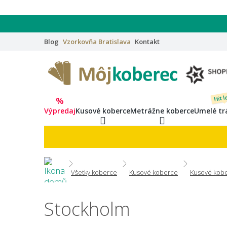
Blog
Vzorkovňa
Bratislava
Kontakt
Hit l
%
Výpredaj
Kusové koberce
Metrážne koberce
Umelé tr
Všetky koberce
Kusové koberce
Kusové kobe
Stockholm