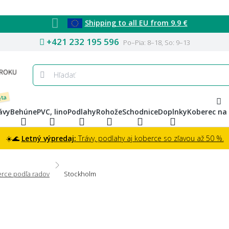
Shipping to all EU from 9.9 €
+421 232 195 596
Po–Pia: 8–18, So: 9–13
eta
ávy
Behúne
PVC, lino
Podlahy
Rohože
Schodnice
Doplnky
Koberec na
☀️🌊
Letný výpredaj:
Trávy, podlahy aj koberce so zľavou až 50 %.
rce podľa radov
Stockholm