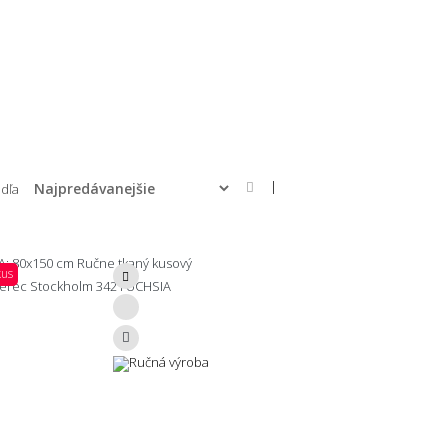
|
odľa
kus