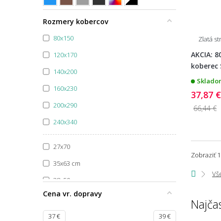
Špecifikácia farby
Rozmery kobercov
80x150
Zlatá s
AKCIA: 8
120x170
koberec
140x200
Skladom
160x230
37,87 €
200x290
66,44 €
240x340
27x70
Zobraziť 1
35x63 cm
Vš
38x50 cm
Cena vr. dopravy
39x58
Najča
39x80
37
€
39
€