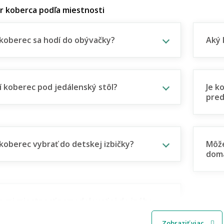
er koberca podľa miestnosti
koberec sa hodí do obývačky?
Aký 
í koberec pod jedálenský stôl?
Je k
pred
koberec vybrať do detskej izbičky?
Môže
dom
e mi miestnosť namodelovať aj do iného
u interiéru?
Zobraziť viac