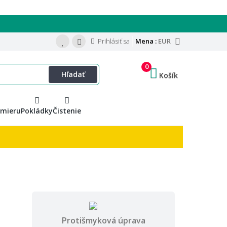
Prihlásiť sa
Mena :
EUR
0
Hľadať
Košík
 mieru
Pokládky
Čistenie
Protišmyková úprava