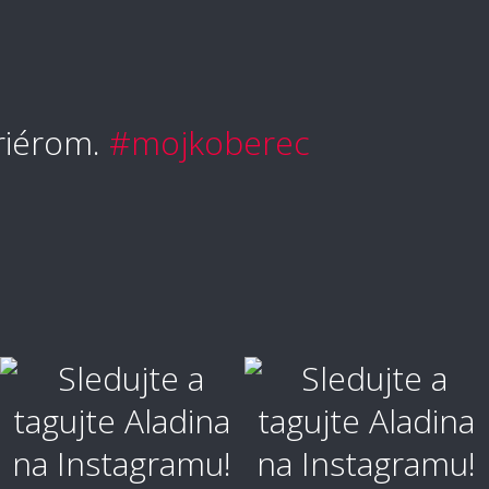
ožné koberec čistiť mokrou cestou?
riérom.
#mojkoberec
typ koberec je vhodný pre deti?
je rozdiel medzi vlnou, polypropylénom a
ózou?