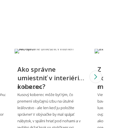
Holešom.
lý alebo tmavý koberec – čo je
tickejšie?
Ako správne
Z čoho sa
 sa vzorovaný koberec do malého
umiestniť v interiéri
koberce: 
storu?
koberec?
materiálo
10. 06. 2026
10. 06. 2026
ohu:
Kusový koberec môže byť tým, čo
Viete, že koberec
premení obyčajnú izbu na útulné
bavlna, odolný ak
oberec ladiť alebo kontrastovať?
kráľovstvo - ale len keď ju položíte
luxusný ako vlna?
tor
správne! V obývačke by mal spájať
ovplyvní, ako sa v
nábytok, v spálni hriať pod nohami a v
ako dlho vydrží aj 
jedálni držať krok so stoličkami pri
prehľad všetkých 