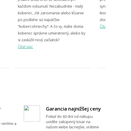
každom odsunutí. Nezabudnite - malý
syntetických po pr
koberec, zlé zarovnanie alebo kĺzanie
ktorý z nich bude
po podlahe sú najväčšie
domov.
veľký koberec zvoliť pod sedačku?
"kobercohriechy". A čo vy, máte doma
Čítať viac
koberec správne umiestnený, alebo by
si zaslúžil nový začiatok?
Čítať viac
 mi koberec opticky zväčšiť miestnosť?
y
Garancia najnižšej ceny
Pokiaľ do 60 dní od nákupu
uvidíte zakúpený tovar na
 veríme a
typ koberca je najpohodlnejší?
našom webe lacnejšie, vrátime