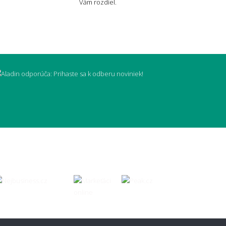
Vám rozdiel.
vyčistiť škvrny?
typ koberca je najjednoduchší na
bu?
vetlé koberce nepraktické?