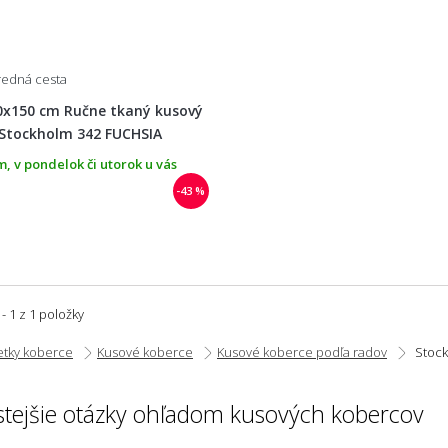
tredná cesta
0x150 cm Ručne tkaný kusový
 Stockholm 342 FUCHSIA
, v pondelok či utorok u vás
-43 %
 - 1 z 1 položky
etky koberce
Kusové koberce
Kusové koberce podľa radov
Stoc
stejšie otázky ohľadom kusových kobercov