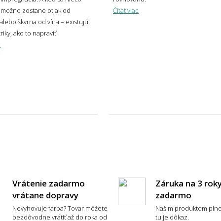
osť a umiestnenie
 možno zostane otlak od
Čítať viac
alebo škvrna od vína – existujú
riky, ako to napraviť.
vybrať správnu veľkosť koberca?
Aký 
c
veľký presah má mať koberec pod
Môže
lom?
k zvolím zlú veľkosť koberca?
dlie a každodenné používanie
Vrátenie zadarmo
Záruka na 3 rok
vrátane dopravy
zadarmo
Nevyhovuje farba? Tovar môžete
Našim produktom plne
koberec je príjemný na chodenie
Aký 
bezdôvodne vrátiť až do roka od
tu je dôkaz.