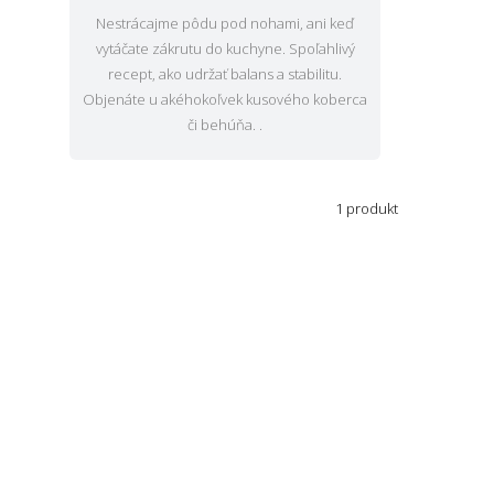
Nestrácajme pôdu pod nohami, ani keď
vytáčate zákrutu do kuchyne. Spoľahlivý
recept, ako udržať balans a stabilitu.
Objenáte u akéhokoľvek kusového koberca
či behúňa. .
1 produkt