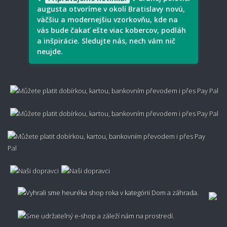
augusta otvoríme v okolí Bratislavy novú,
väčšiu a modernejšiu vzorkovňu, kde na
💰 Cena, doprava a záruka
vás bude čakať ešte viac kobercov, podláh
a inšpirácie. Sledujte nás, nech vám nič
neujde.
Ako sa počíta cena metrážneho koberca?
Koľko stojí doprava?
Je možné zariadiť výnos koberca?
Je možné metrážny koberec vrátiť?