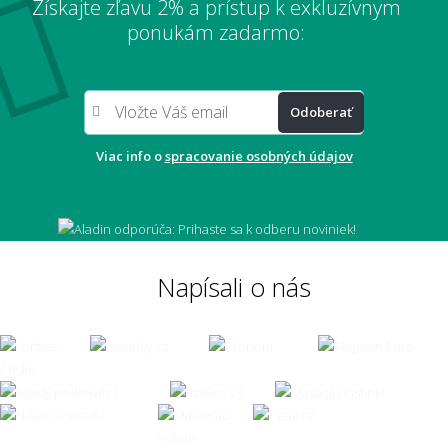
Získajte zľavu 2% a prístup k exkluzívnym
Môžem si nechať zaslať vopred vzorku
ponukám zadarmo:
materiálu?
Odoberať
Robia sa aj metráže z vlny?
Viac info o
spracovanie osobných údajov
Je metrážny koberec zdravotne neškodný?
Napísali o nás
📏 Rozmery, rezanie a pokládka
Ako sa objednáva metrážny koberec a čo so
zvyškami, keď sa rola zužuje?