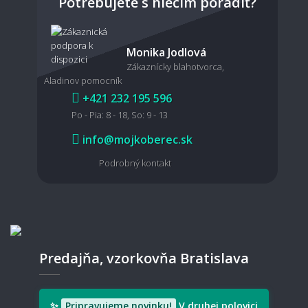
Potrebujete s niečím poradiť?
Monika Jodlová
🧼 Údržba a čistenie
Zákaznícky blahotvorca,
Aladinov pomocník
Ako sa metrážny koberec čistí a udržiava?
+421 232 195 596
Po - Pia: 8 - 18, So: 9 - 13
info@mojkoberec.sk
Ako vyčistiť škvrny z metrážneho koberca?
Podrobný kontakt
Oplatí sa koberec impregnovať?
Predajňa, vzorkovňa Bratislava
Ako často je potrebné koberec vysávať?
✨
Pripravujeme novinku!
V druhej polovici