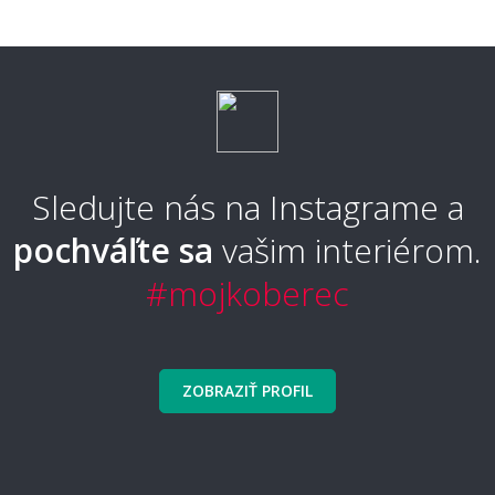
Je možné si nechať metrážny koberec obšiť?
Aké široké roly metrážneho koberca
ponúkate?
Sledujte nás na Instagrame a
pochváľte sa
vašim interiérom.
Zvládnem pokládku metrážneho koberca
#mojkoberec
svojpomocne?
ZOBRAZIŤ PROFIL
Ako koberec položiť a ukotviť?