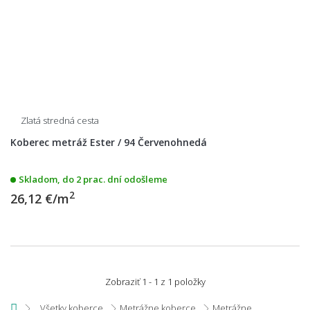
Zlatá stredná cesta
Koberec metráž Ester / 94 Červenohnedá
Skladom, do 2 prac. dní odošleme
2
26,12 €/m
Zobraziť 1 - 1 z 1 položky
Všetky koberce
Metrážne koberce
Metrážne