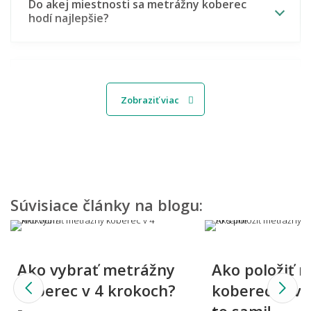
Do akej miestnosti sa metrážny koberec
hodí najlepšie?
Hodí se metrážny koberec aj do kancelárie
alebo firmy?
Zobraziť viac
Aký metrážny koberec zvoliť do detskej
izby?
Súvisiace články na blogu:
Dá sa metrážny koberec použiť aj na schody?
Ako vybrať metrážny
Ako položiť 
koberec v 4 krokoch?
koberec? Zvl
Aký metrážny koberec vybrať, keď mám
to sami!