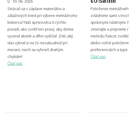
10. 06. 2026
10. 06. 2026
domácich miláčikov?
Strácaš sa v záplave materiálov a
Položenie metrážneho 
záťažových tried pri výbere metrážnoho
zvládnete sami s trochou
koberca? Náš sprievodca ti rýchlo
správnymi nástrojmi. Naj
poradí, ako zvoliť ten pravý, aby doma
zmerajte a pripravte mi
Môžem vidieť, ako by metrážny koberec
vyzeral skvele a dlho vydržal. Zisti, aký
metódu fixácie zvolíte –
vyzeral u mňa doma?
vlas vybrať a na čo nezabudnúť pri
alebo voľné položenie? 
meraní, nech sa vyhneš drahým
preferenciách a type pr
chybám!
Čítať viac
Čítať viac
Viete mi miestnosť namodelovať aj do iného
štýlu interiéru?
🧵 Materiál a kvalita
Aký materiál metrážneho koberca vybrať -
polypropylén, polyamid, alebo polyester?