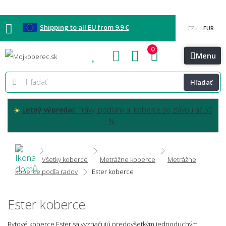
Shipping to all EU from 9.9 €
0
Blog
Vzorkovňa
Bratislava
Kontakt
Menu
Hľadať
☀️
Letný výpredaj:
Trávy, podlahy aj koberce so zľavou až 50
%.
Všetky koberce
Metrážne koberce
Metrážne
koberce podľa radov
Ester koberce
Ester koberce
Bytové koberce
Ester
sa vyznačujú predovšetkým jednoduchým