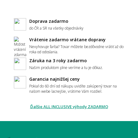
Čo znamená záťažová trieda u metrážneho
Doprava zadarmo
koberca?
do ČR a SR na všetky objednávky
Vrátenie zadarmo vrátane dopravy
Nevyhovuje farba? Tovar môžete bezdôvodne vrátiť až do
Ako spoznám kvalitný metrážny koberec?
roka od odoslania.
Záruka na 3 roky zadarmo
Našim produktom plne veríme a tu je dôkaz.
Garancia najnižšej ceny
Aký typ vlasu je najvhodnejší - slučkový,
alebo strihaný?
Pokiaľ do 60 dní od nákupu uvidíte zakúpený tovar na
našom webe lacnejšie, vrátime Vám rozdiel.
Ďalšie ALL INCLUSIVE výhody ZADARMO
Je metrážny koberec vhodný pre alergikov?