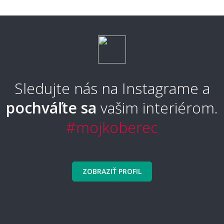
Aký koberec je príjemný na chodenie
naboso?
Aký typ koberca je najpohodlnejší?
Sledujte nás na Instagrame a
pochváľte sa
vašim interiérom.
Aký typ koberca sa nebude zošliapávať?
#mojkoberec
🧼 Čistenie a údržba
ZOBRAZIŤ PROFIL
Ako sa koberec čistí a udržuje?