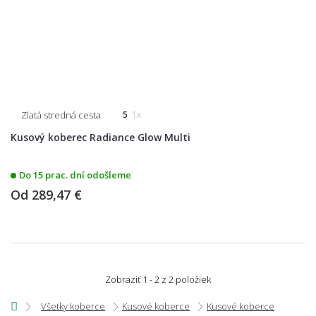
Zlatá stredná cesta
5
1x
Kusový koberec Radiance Glow Multi
Do 15 prac. dní odošleme
Od
289,47 €
Zobraziť 1 - 2 z 2 položiek
Všetky koberce
Kusové koberce
Kusové koberce