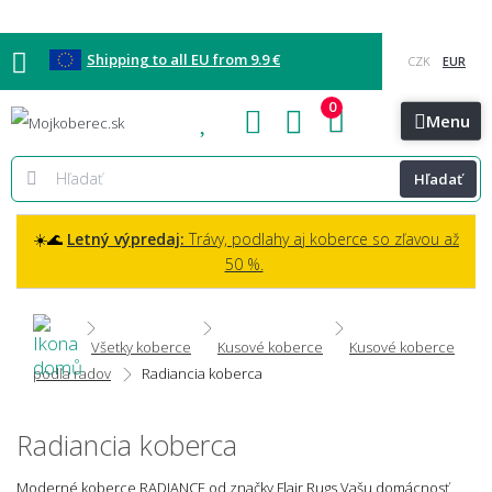
Shipping to all EU from 9.9 €
0
Blog
Vzorkovňa
Bratislava
Kontakt
Menu
Hľadať
☀️🌊
Letný výpredaj:
Trávy, podlahy aj koberce so zľavou až
50 %.
Všetky koberce
Kusové koberce
Kusové koberce
podľa radov
Radiancia koberca
Radiancia koberca
Moderné koberce RADIANCE od značky Flair Rugs Vašu domácnosť