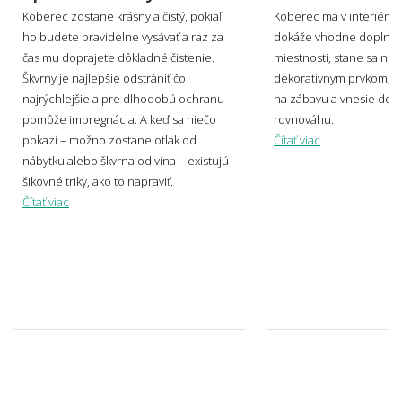
Koberec zostane krásny a čistý, pokiaľ
Koberec má v interiéri s
🎨 Dizajn farby a štýl
ho budete pravidelne vysávať a raz za
dokáže vhodne doplniť 
👨‍Odpovede nižšie boli písané v spolupráci s profesionálnym
čas mu doprajete dôkladné čistenie.
miestnosti, stane sa no
dizajnérom Miroslavom Holešom.
Škvrny je najlepšie odstrániť čo
dekoratívnym prvkom, v
najrýchlejšie a pre dlhodobú ochranu
na zábavu a vnesie do p
pomôže impregnácia. A keď sa niečo
rovnováhu.
Aké sú súčasné trendy v motívoch
pokazí – možno zostane otlak od
Čítať viac
kobercov?
nábytku alebo škvrna od vína – existujú
šikovné triky, ako to napraviť.
Čítať viac
Svetlý alebo tmavý koberec – čo je
praktickejšie?
Ako zladiť koberec s nábytkom a podlahou?