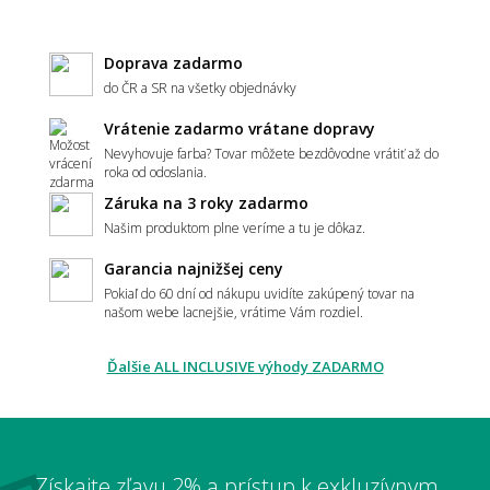
Hodí sa vzorovaný koberec do malého
priestoru?
Doprava zadarmo
do ČR a SR na všetky objednávky
Vrátenie zadarmo vrátane dopravy
Aký koberec zvoliť do moderného interiéru?
Nevyhovuje farba? Tovar môžete bezdôvodne vrátiť až do
roka od odoslania.
Záruka na 3 roky zadarmo
Našim produktom plne veríme a tu je dôkaz.
Má koberec ladiť alebo kontrastovať?
Garancia najnižšej ceny
Pokiaľ do 60 dní od nákupu uvidíte zakúpený tovar na
našom webe lacnejšie, vrátime Vám rozdiel.
📏 Veľkosť a umiestnenie
Ďalšie ALL INCLUSIVE výhody ZADARMO
Ako vybrať správnu veľkosť koberca?
Získajte zľavu 2% a prístup k exkluzívnym