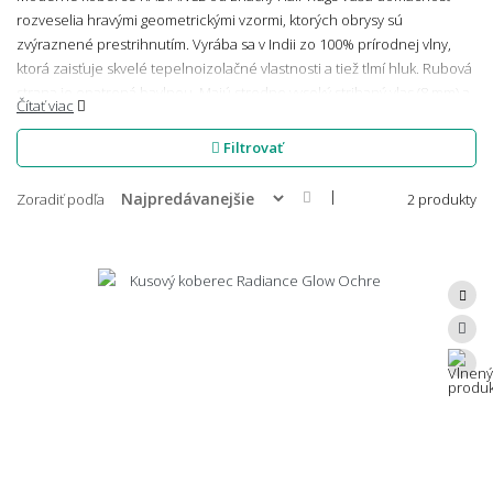
rozveselia hravými geometrickými vzormi, ktorých obrysy sú
zvýraznené prestrihnutím. Vyrába sa v Indii zo 100% prírodnej vlny,
ktorá zaisťuje skvelé tepelnoizolačné vlastnosti a tiež tlmí hluk. Rubová
strana je opatrená bavlnou. Majú stredne vysoký strihaný vlas (8 mm) a
Čítať viac
môžu sa pýšiť vysokou hustotou vlasu (3200 g/m²). Čo sa údržby týka,
odporúčame vysávať zadnú stranu koberca pomocou rotačnej kefy,
Filtrovať
aby došlo k uvoľneniu zachytených nečistôt. V prípade poliatia mokré
miesto osušte čistou handričkou.
|
Zoradiť podľa
2 produkty