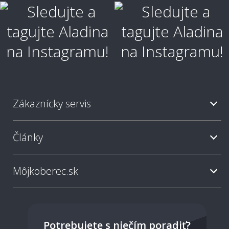
Ako vyčistiť škvrny?
Ako je koberec odolný voči škvrnám?
Zákaznícky servis
Aký typ koberca je najjednoduchší na
údržbu?
Články
Ako často sa odporúča koberec vysávať?
Môjkoberec.sk
Sú svetlé koberce nepraktické?
Potrebujete s niečím poradiť?