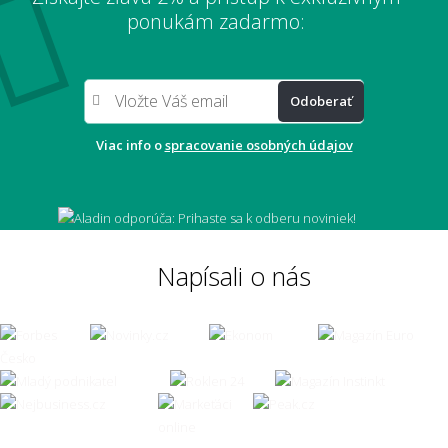
Aký veľký koberec zvoliť pod sedačku?
ponukám zadarmo:
Odoberať
Aký veľký presah má mať koberec pod
stolom?
Viac info o
spracovanie osobných údajov
Môže mi koberec opticky zväčšiť miestnosť?
Napísali o nás
Čo ak zvolím zlú veľkosť koberca?
👣 Pohodlie a každodenné používanie