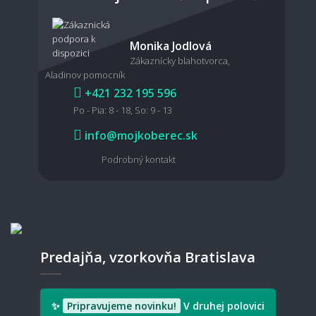
Dá sa koberec povysávať robotickým
Monika Jodlová
vysávačom?
Zákaznícky blahotvorca,
Aladinov pomocník
+421 232 195 596
Po - Pia: 8 - 18, So: 9 - 13
Je možné koberec čistiť mokrou cestou?
info@mojkoberec.sk
Podrobný kontakt
🧵 Materiál a kvalita
Aký koberec je vhodný pre domácich
miláčikov?
Predajňa, vzorkovňa Bratislava
Aký typ koberec je vhodný pre deti?
✨
Pripravujeme novinku!
V druhej polovici