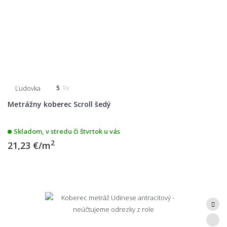
Ľudovka
5
9x
Metrážny koberec Scroll šedý
Skladom, v stredu či štvrtok u vás
2
21,23 €/m