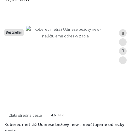
Bestseller
Zlatá stredná cesta
4.6
41x
Koberec metráž Udinese béžový new - neúčtujeme odrezky