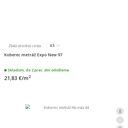
Zlatá stredná cesta
4.5
2x
Koberec metráž Expo New 97
Skladom, do 2 prac. dní odošleme
2
21,83 €/m