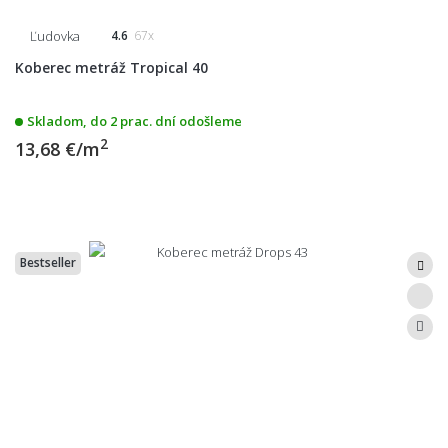
Ľudovka
4.6
67x
Koberec metráž Tropical 40
Skladom, do 2 prac. dní odošleme
2
13,68 €/m
Bestseller