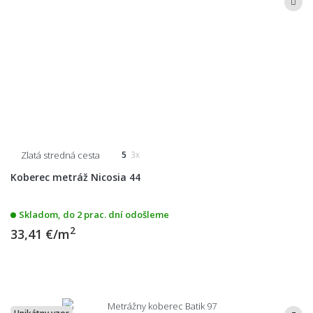
Zlatá stredná cesta
5
3x
Koberec metráž Nicosia 44
Skladom, do 2 prac. dní odošleme
2
33,41 €/m