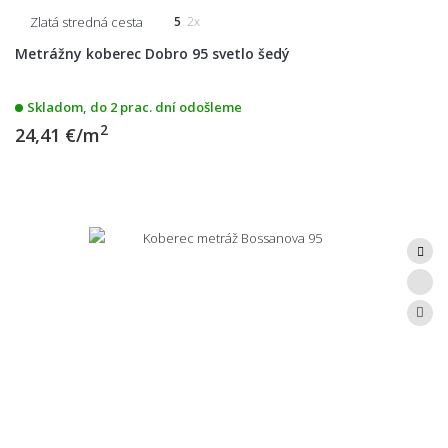
Zlatá stredná cesta
5
2x
Metrážny koberec Dobro 95 svetlo šedý
Skladom, do 2 prac. dní odošleme
2
24,41 €/m