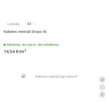
Ľudovka
4.3
7x
Koberec metráž Drops 43
Skladom, do 2 prac. dní odošleme
2
14,54 €/m