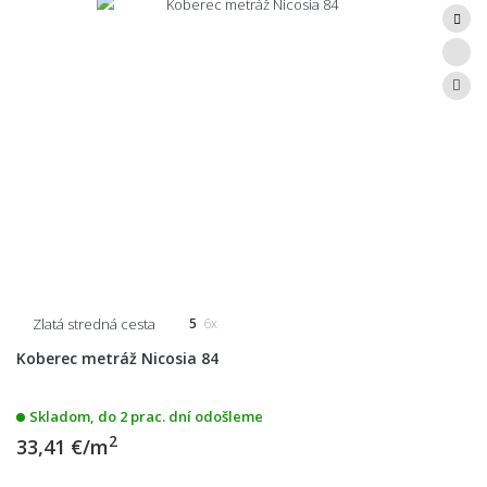
Zlatá stredná cesta
5
6x
Koberec metráž Nicosia 84
Skladom, do 2 prac. dní odošleme
2
33,41 €/m