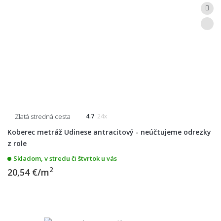
Zlatá stredná cesta
4.7
24x
Koberec metráž Udinese antracitový - neúčtujeme odrezky
z role
Skladom, v stredu či štvrtok u vás
2
20,54 €/m