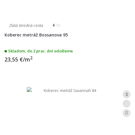
Zlatá stredná cesta
4
5x
Koberec metráž Bossanova 95
Skladom, do 2 prac. dní odošleme
2
23,55 €/m