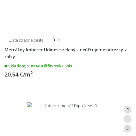
Zlatá stredná cesta
3
2x
Metrážny koberec Udinese zelený - neúčtujeme odrezky z
rolky
Skladom, v stredu či štvrtok u vás
2
20,54 €/m