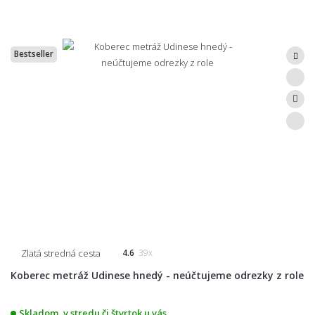
Bestseller
Zlatá stredná cesta
4.6
39x
Koberec metráž Udinese hnedý - neúčtujeme odrezky z role
Skladom, v stredu či štvrtok u vás