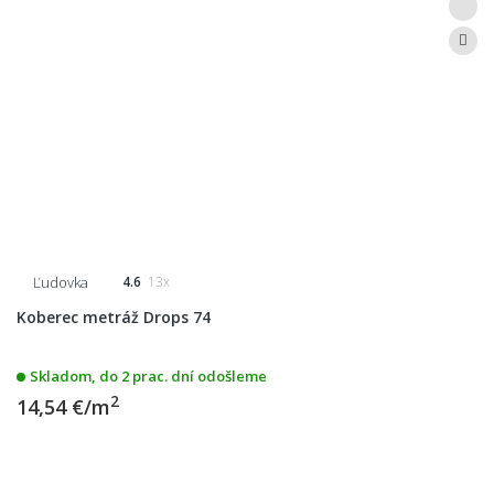
Ľudovka
4.6
13x
Koberec metráž Drops 74
Skladom, do 2 prac. dní odošleme
2
14,54 €/m