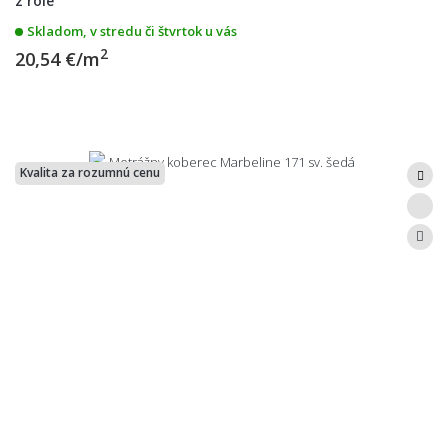
z role
Skladom, v stredu či štvrtok u vás
2
20,54 €/m
Kvalita za rozumnú cenu