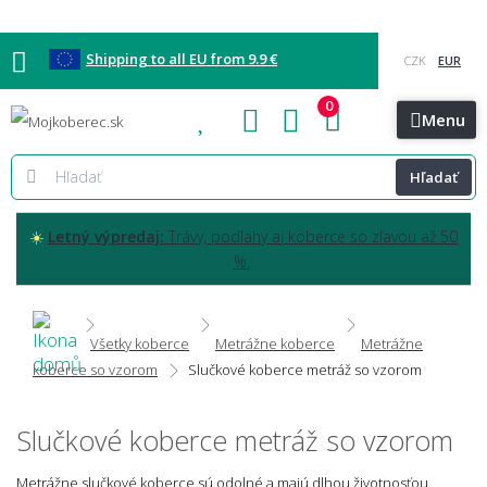
Shipping to all EU from 9.9 €
0
Blog
Vzorkovňa
Bratislava
Kontakt
Menu
Hľadať
☀️
Letný výpredaj:
Trávy, podlahy aj koberce so zľavou až 50
%.
Všetky koberce
Metrážne koberce
Metrážne
koberce so vzorom
Slučkové koberce metráž so vzorom
Slučkové koberce metráž so vzorom
Metrážne slučkové koberce sú odolné a majú dlhou životnosťou.