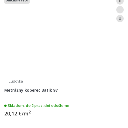
Unikátny vzor
Ľudovka
Metrážny koberec Batik 97
Skladom, do 2 prac. dní odošleme
2
20,12 €/m