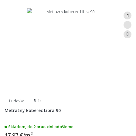
Ľudovka
5
1x
Metrážny koberec Libra 90
Skladom, do 2 prac. dní odošleme
2
17,97 €/m