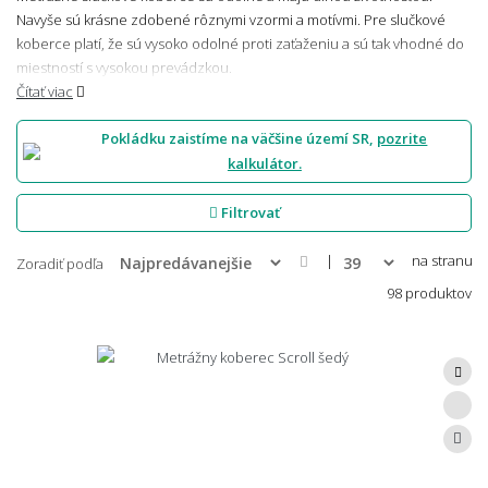
Navyše sú krásne zdobené rôznymi vzormi a motívmi. Pre slučkové
koberce platí, že sú vysoko odolné proti zaťaženiu a sú tak vhodné do
miestností s vysokou prevádzkou.
Čítať viac
Pokládku zaistíme na väčšine území SR,
pozrite
kalkulátor.
Filtrovať
|
na stranu
Zoradiť podľa
98 produktov