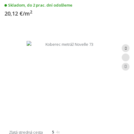
Skladom, do 2 prac. dní odošleme
2
20,12 €/m
Zlatá stredná cesta
5
4x