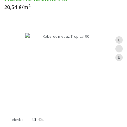
2
20,54 €/m
Ľudovka
4.8
45x