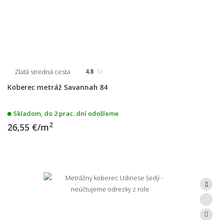
Zlatá stredná cesta
4.8
5x
Koberec metráž Savannah 84
Skladom, do 2 prac. dní odošleme
2
26,55 €/m