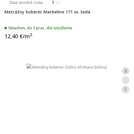
Zlatá stredná cesta
5
2x
Metrážny koberec Marbeline 171 sv. šedá
Skladom, do 2 prac. dní odošleme
2
12,40 €/m