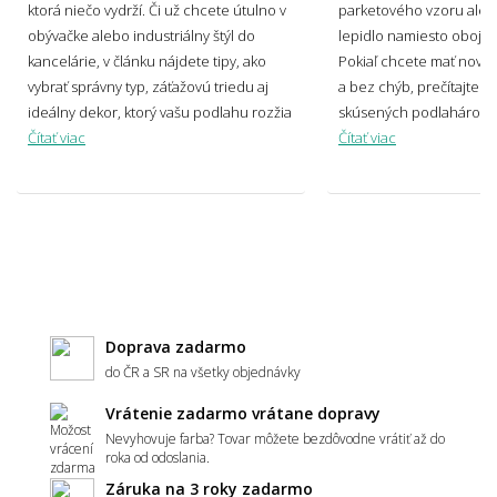
ktorá niečo vydrží. Či už chcete útulno v
parketového vzoru alebo
obývačke alebo industriálny štýl do
lepidlo namiesto obojst
Aké dekory PVC podlahy ponúkate?
kancelárie, v článku nájdete tipy, ako
Pokiaľ chcete mať novú
vybrať správny typ, záťažovú triedu aj
a bez chýb, prečítajte si
ideálny dekor, ktorý vašu podlahu rozžia
skúsených podlahárov!
Čítať viac
Čítať viac
Aký povrch PVC podlahy zvoliť - hladký, alebo
vrúbkovaný?
Čo znamená záťažová trieda u PVC podlahy?
Doprava zadarmo
do ČR a SR na všetky objednávky
Čo je nášľapná vrstva a ako sa líši od
záťažovej triedy?
Vrátenie zadarmo vrátane dopravy
Nevyhovuje farba? Tovar môžete bezdôvodne vrátiť až do
roka od odoslania.
Záruka na 3 roky zadarmo