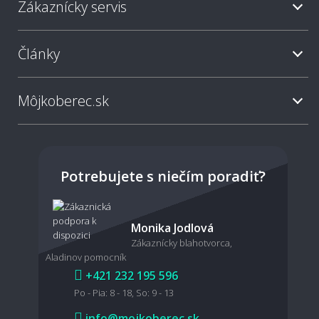
Zákaznícky servis
Ako sa PVC podlaha čistí a udržiava?
Články
Ako odstrániť škvrny z PVC podlahy?
Môjkoberec.sk
Ako často je potrebné PVC podlahu umývať?
Potrebujete s niečím poradiť?
🩺 Zdravotná neškodnosť a domáci miláčikovia
Monika Jodlová
Zákaznícky blahotvorca,
Aladinov pomocník
Je PVC podlaha zdravotne neškodná?
+421 232 195 596
Po - Pia: 8 - 18, So: 9 - 13
info@mojkoberec.sk