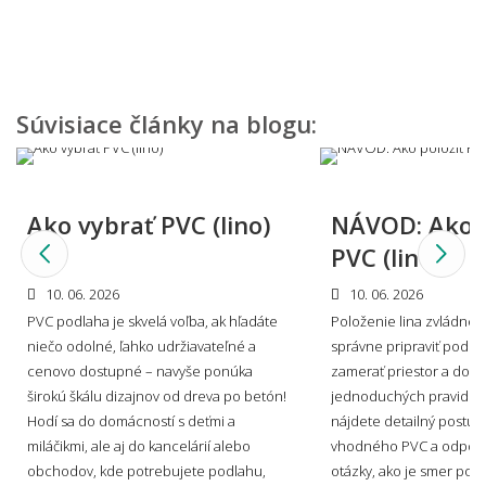
(objektovým) PVC?
Aký je rozdiel medzi PVC podlahou a
Súvisiace články na blogu:
vinylovou podlahou?
Ako vybrať PVC (lino)
NÁVOD: Ako p
Môžem vidieť, ako by PVC podlaha vyzerala u
PVC (lino)
mňa doma?
10. 06. 2026
10. 06. 2026
PVC podlaha je skvelá voľba, ak hľadáte
Položenie lina zvládne k
niečo odolné, ľahko udržiavateľné a
správne pripraviť podkl
Viete mi miestnosť namodelovať aj do iného
cenovo dostupné – navyše ponúka
zamerať priestor a dodr
štýlu interiéru?
širokú škálu dizajnov od dreva po betón!
jednoduchých pravidiel.
Hodí sa do domácností s deťmi a
nájdete detailný postup,
miláčikmi, ale aj do kancelárií alebo
vhodného PVC a odpove
obchodov, kde potrebujete podlahu,
otázky, ako je smer pok
🎨 Materiál, dekor a povrch