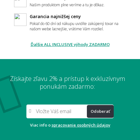
Našim produktom plne veríme a tu je dôkaz.
Aká hrubá by mala PVC podlaha byť?
Garancia najnižšej ceny
Pokiaľ do 60 dní od nákupu uvidíte zakúpený tovar na
našom webe lacnejšie, vrátime Vám rozdiel.
Je PVC odolné voči vode?
Ďalšie ALL INCLUSIVE výhody ZADARMO
Vybledne PVC podlaha na slnku?
Získajte zľavu 2% a prístup k exkluzívnym
ponukám zadarmo:
Môžem si nechať zaslať vzorku vopred?
Odoberať
📏 Rozmery, rezanie a pokládka
Viac info o
spracovanie osobných údajov
Ako sa PVC podlaha objednáva a reže na