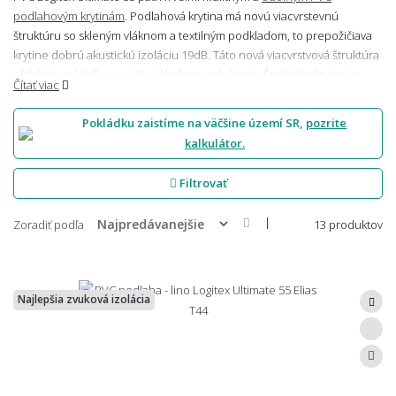
podlahovým krytinám
. Podlahová krytina má novú viacvrstevnú
štruktúru so skleným vláknom a textilným podkladom, to prepožičiava
krytine dobrú akustickú izoláciu 19dB. Táto nová viacvrstvová štruktúra
uľahčuje pokládku a zníži náklady na položenie. Štruktúra krytiny je
Čítať viac
veľmi stála, odolná a nedochádza k vytváraniu nevzhľadných priehlbín
z dôvodu nerovnosti podkladovej podlahy. To umožní položenie
Pokládku zaistíme na väčšine území SR,
pozrite
napríklad aj na existujúcu dlažbu bez nutnosti jej odstránenia.
kalkulátor.
Povrchová úprava HyperGuard+ dodáva matný povrch a chráni
podlahu pred nečistotami a poškriabaniu. PVC podlahová krytina
Filtrovať
Logitex Ultimate 55 je možné využiť ako vo veľmi namáhavých bytových
priestoroch, tak aj v stredne namáhavých komerčných a
|
Zoradiť podľa
13 produktov
priemyselných priestoroch. Zloženie je zo 100% recyklátu. Výrobca
tohto radu tiež garantuje, že odpad z výroby je recyklovaný a využitý na
ďalšiu výrobu.
Najlepšia zvuková izolácia