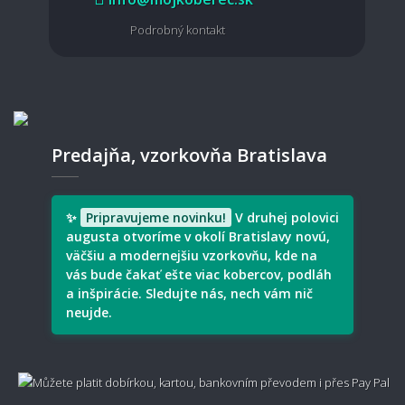
Je PVC podlaha vhodná pre domácnosť s
Podrobný kontakt
miláčikmi?
💰 Cena, doprava a záruka
Predajňa, vzorkovňa Bratislava
Ako sa počíta cena PVC podlahy?
✨
Pripravujeme novinku!
V druhej polovici
augusta otvoríme v okolí Bratislavy novú,
Koľko stojí doprava?
väčšiu a modernejšiu vzorkovňu, kde na
vás bude čakať ešte viac kobercov, podláh
a inšpirácie. Sledujte nás, nech vám nič
neujde.
Je možné zariadiť výnos PVC podlahy?