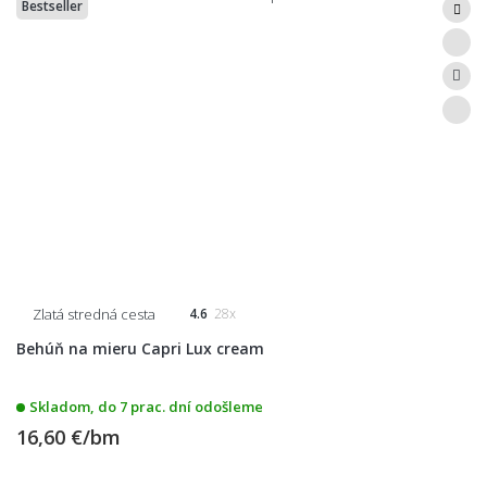
Bestseller
Zlatá stredná cesta
4.6
28x
Behúň na mieru Capri Lux cream
Skladom, do 7 prac. dní odošleme
16,60 €/bm