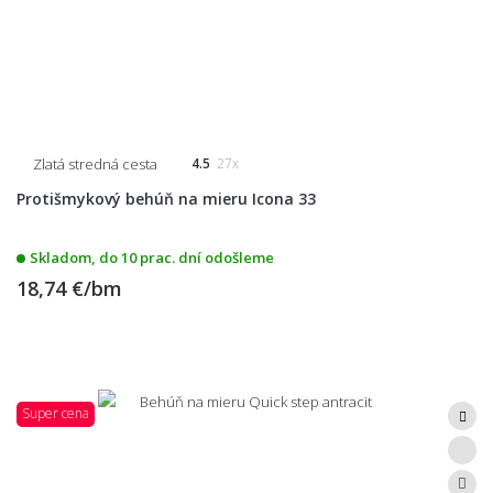
Zlatá stredná cesta
4.5
27x
Protišmykový behúň na mieru Icona 33
Skladom, do 10 prac. dní odošleme
18,74 €/bm
Super cena