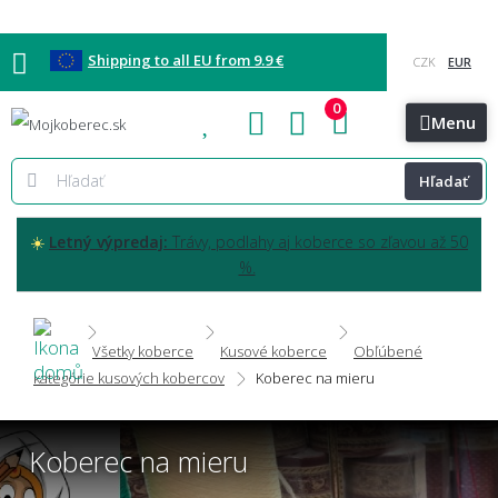
Shipping to all EU from 9.9 €
0
Blog
Vzorkovňa
Bratislava
Kontakt
Menu
Hľadať
☀️
Letný výpredaj:
Trávy, podlahy aj koberce so zľavou až 50
%.
Všetky koberce
Kusové koberce
Obľúbené
kategórie kusových kobercov
Koberec na mieru
Koberec na mieru