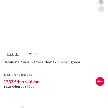
Ľudovka
4.7
17x
Behúň na mieru Samira New 12003-023 green
14.8. či 17.8. u vás.
17,33 €/bm
s kódom
-10 %
19,26 €/bm
bez kódu