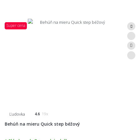
Super cena
Ľudovka
4.6
19x
Behúň na mieru Quick step béžový