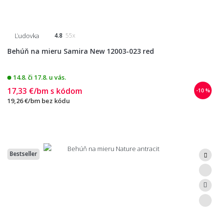
Ľudovka
4.8
55x
Behúň na mieru Samira New 12003-023 red
14.8. či 17.8. u vás.
17,33 €/bm
s kódom
-10 %
19,26 €/bm
bez kódu
Bestseller