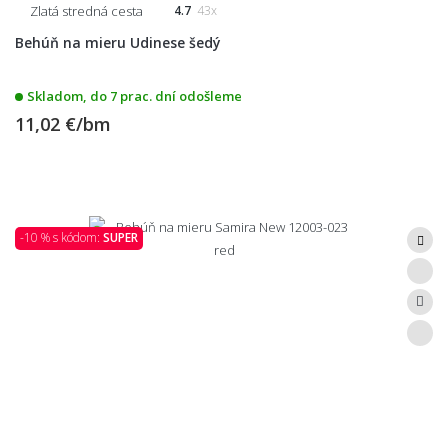
Zlatá stredná cesta
4.7
43x
Behúň na mieru Udinese šedý
Skladom, do 7 prac. dní odošleme
11,02 €/bm
-10 % s kódom:
SUPER