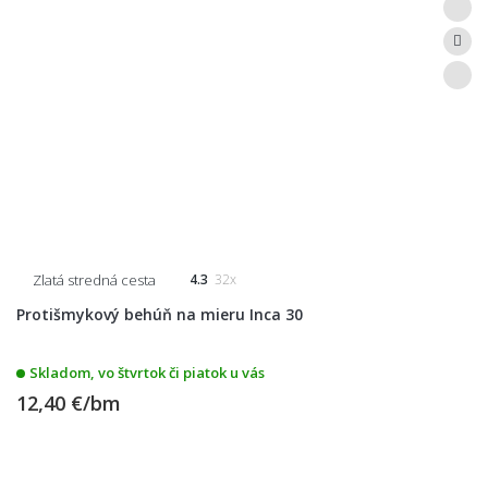
Zlatá stredná cesta
4.3
32x
Protišmykový behúň na mieru Inca 30
Skladom, vo štvrtok či piatok u vás
12,40 €/bm