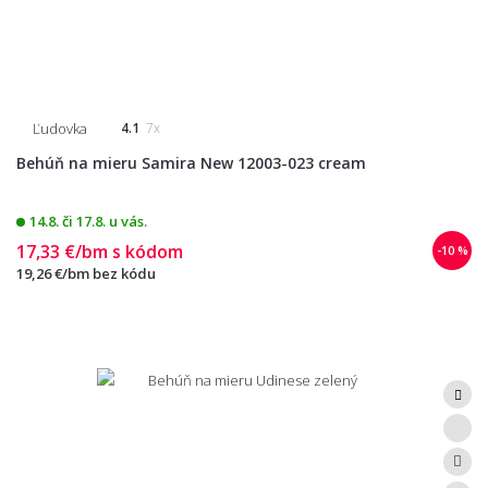
Ľudovka
4.1
7x
Behúň na mieru Samira New 12003-023 cream
14.8. či 17.8. u vás.
17,33 €/bm
s kódom
-10 %
19,26 €/bm
bez kódu