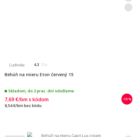
Ľudovka
4.3
31x
Behúň na mieru Eton červený 15
Skladom, do 2 prac. dní odošleme
7,69 €/bm
s kódom
-10 %
8,54 €/bm
bez kódu