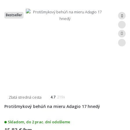
Bestseller
Zlatá stredná cesta
4.7
219x
Protišmykový behúň na mieru Adagio 17 hnedý
Skladom, do 2 prac. dní odošleme
15,83 €/bm