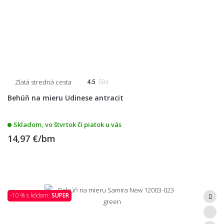
Zlatá stredná cesta
4.5
50x
Behúň na mieru Udinese antracit
Skladom, vo štvrtok či piatok u vás
14,97 €/bm
-10 % s kódom:
SUPER