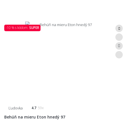
-10 % s kódom:
SUPER
Ľudovka
4.7
59x
Behúň na mieru Eton hnedý 97