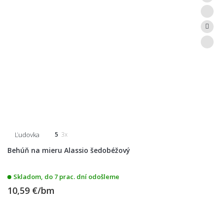
Ľudovka
5
3x
Behúň na mieru Alassio šedobéžový
Skladom, do 7 prac. dní odošleme
10,59 €/bm