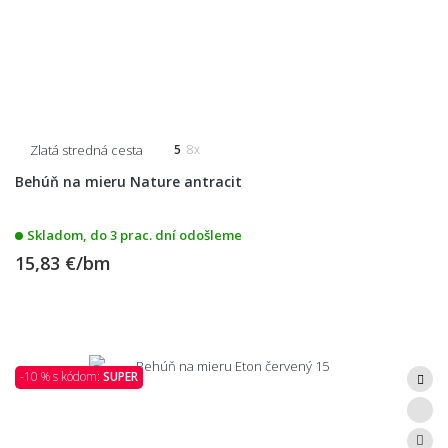
Zlatá stredná cesta
5
8x
Behúň na mieru Nature antracit
Skladom, do 3 prac. dní odošleme
15,83 €/bm
-10 % s kódom:
SUPER