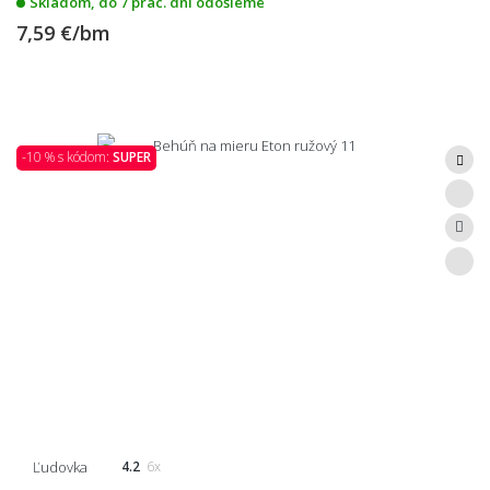
Skladom, do 7 prac. dní odošleme
7,59 €/bm
-10 % s kódom:
SUPER
Ľudovka
4.2
6x