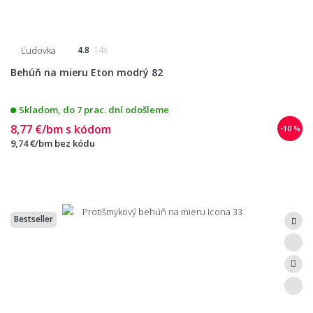
Ľudovka
4.8
14x
Behúň na mieru Eton modrý 82
Skladom, do 7 prac. dní odošleme
8,77 €/bm
s kódom
-10 %
9,74 €/bm
bez kódu
Bestseller