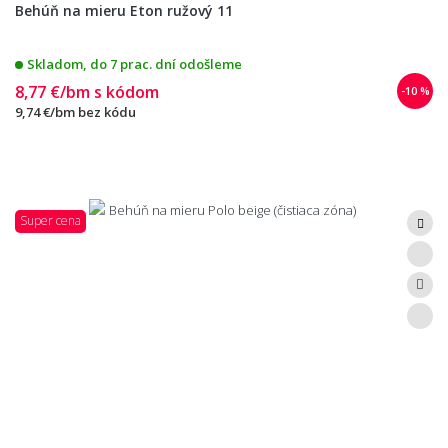
Behúň na mieru Eton ružový 11
Skladom, do 7 prac. dní odošleme
8,77 €/bm
s kódom
-10 %
9,74 €/bm
bez kódu
Super cena