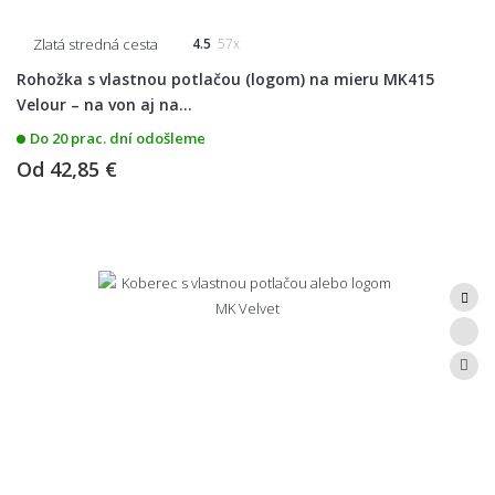
Zlatá stredná cesta
4.5
57x
Rohožka s vlastnou potlačou (logom) na mieru MK415
Velour – na von aj na...
Do 20 prac. dní odošleme
Od
42,85 €