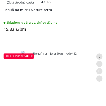
Zlatá stredná cesta
4.6
16x
Behúň na mieru Nature terra
Skladom, do 3 prac. dní odošleme
15,83 €/bm
-10 % s kódom:
SUPER