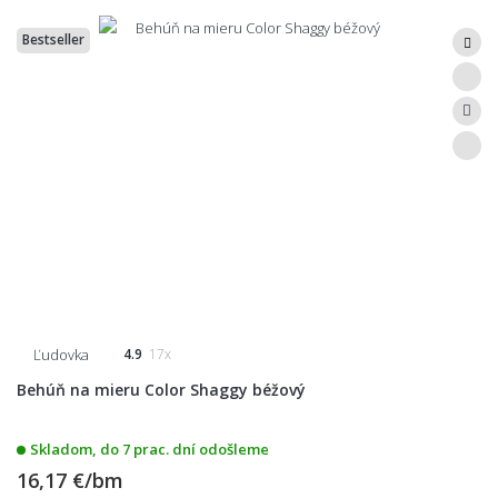
Bestseller
Ľudovka
4.9
17x
Behúň na mieru Color Shaggy béžový
Skladom, do 7 prac. dní odošleme
16,17 €/bm