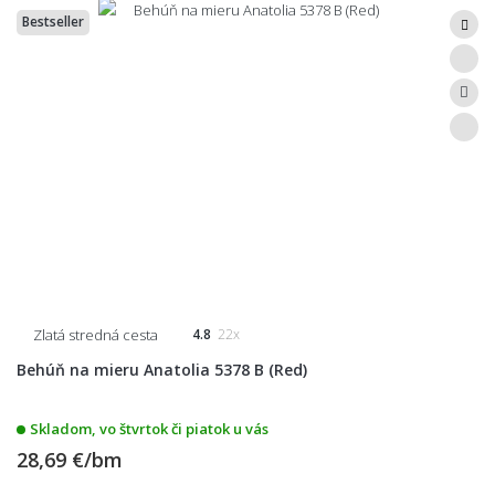
Bestseller
Zlatá stredná cesta
4.8
22x
Behúň na mieru Anatolia 5378 B (Red)
Skladom, vo štvrtok či piatok u vás
28,69 €/bm