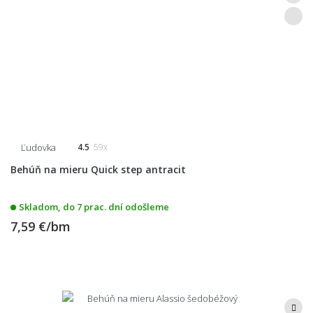
Ľudovka
4.5
59x
Behúň na mieru Quick step antracit
Skladom, do 7 prac. dní odošleme
7,59 €/bm