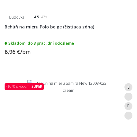
Ľudovka
4.5
47x
Behúň na mieru Polo beige (čistiaca zóna)
Skladom, do 3 prac. dní odošleme
8,96 €/bm
-10 % s kódom:
SUPER