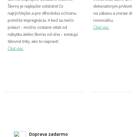
dizajnérom Miroslavom Holešom.
Škvrny je najlepšie odstrániť čo
dekoratívnym prvkom, v
najrýchlejšie a pre dlhodobú ochranu
na zábavu a vnesie do p
pomôže impregnácia. A keď sa niečo
rovnováhu.
Aké sú súčasné trendy v motívoch
pokazí – možno zostane otlak od
Čítať viac
kobercov?
nábytku alebo škvrna od vína – existujú
šikovné triky, ako to napraviť.
Čítať viac
Svetlý alebo tmavý koberec – čo je
praktickejšie?
Ako zladiť koberec s nábytkom a podlahou?
Hodí sa vzorovaný koberec do malého
priestoru?
Doprava zadarmo