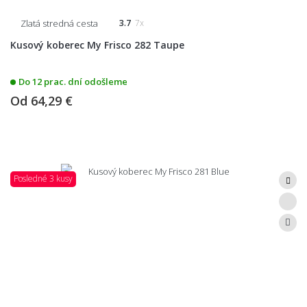
Zlatá stredná cesta
3.7
7x
Kusový koberec My Frisco 282 Taupe
Do 12 prac. dní odošleme
Od
64,29 €
Posledné 3 kusy