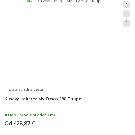
Čo sa údržby týka, odporúčame ich pravidelne vysávať, avšak bez
použitia rotačnej kefy, aby nedošlo k poškodeniu vlasu. Škvrny utrite
navlhčenou handričkou.
Koberce MY FRISCO nielen skvele vyzerajú, ale sú aj praktické. Ich
lesklý povrch a mäkkosť prinesú do vášho domova pocit luxusu a
pohodlia. Či už ste milovníkom moderného dizajnu alebo preferujete
klasický štýl, tieto koberce sa ľahko zladia s akýmkoľvek interiérom a
pridajú do vášho domova nádych elegancie.
Zlatá stredná cesta
Kusový koberec My Frisco 280 Taupe
Do 12 prac. dní odošleme
Od
428,87 €