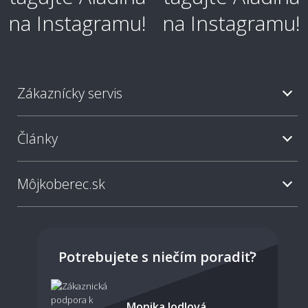
Ako je koberec odolný voči škvrnám?
Zákaznícky servis
Aký typ koberca je najjednoduchší na
údržbu?
Články
Ako často sa odporúča koberec vysávať?
Môjkoberec.sk
Sú svetlé koberce nepraktické?
Potrebujete s niečím poradiť?
Dá sa koberec povysávať robotickým
Monika Jodlová