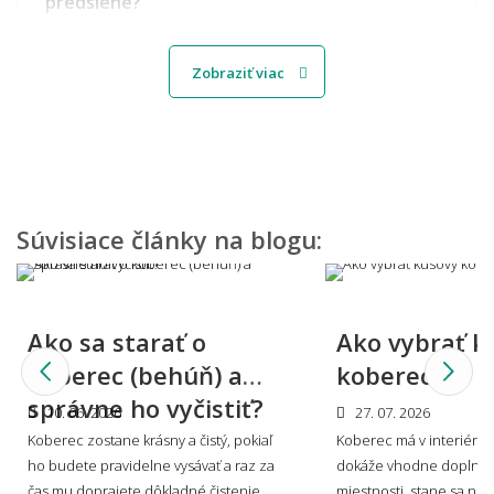
predsiene?
Zobraziť viac
Aký koberec vybrať do detskej izbičky?
Môžem vidieť, ako by koberec vyzeral u mňa
doma?
Súvisiace články na blogu:
Viete mi miestnosť namodelovať aj do iného
Ako sa starať o
Ako vybrať k
štýlu interiéru?
koberec (behúň) a
koberec?
správne ho vyčistiť?
10. 06. 2026
27. 07. 2026
Koberec zostane krásny a čistý, pokiaľ
Koberec má v interiéri s
🎨 Dizajn farby a štýl
ho budete pravidelne vysávať a raz za
dokáže vhodne doplniť 
👨‍Odpovede nižšie boli písané v spolupráci s profesionálnym
čas mu doprajete dôkladné čistenie.
miestnosti, stane sa no