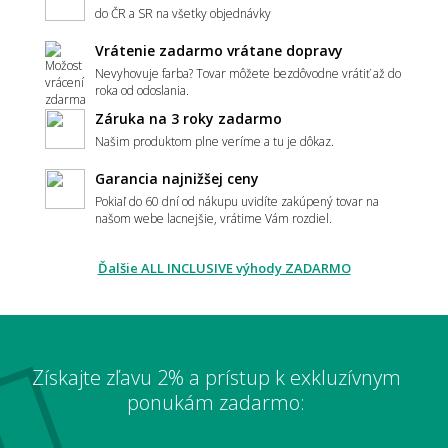
do ČR a SR na všetky objednávky
Vrátenie zadarmo vrátane dopravy
Aký koberec zvoliť do moderného interiéru?
Nevyhovuje farba? Tovar môžete bezdôvodne vrátiť až do
roka od odoslania.
Záruka na 3 roky zadarmo
Našim produktom plne veríme a tu je dôkaz.
Má koberec ladiť alebo kontrastovať?
Garancia najnižšej ceny
Pokiaľ do 60 dní od nákupu uvidíte zakúpený tovar na
našom webe lacnejšie, vrátime Vám rozdiel.
📏 Veľkosť a umiestnenie
Ďalšie ALL INCLUSIVE výhody ZADARMO
Ako vybrať správnu veľkosť koberca?
Získajte zľavu 2% a prístup k exkluzívnym
Aký veľký koberec zvoliť pod sedačku?
ponukám zadarmo: