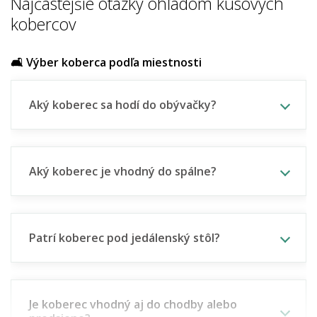
Najčastejšie otázky ohľadom kusových
kobercov
🛋️ Výber koberca podľa miestnosti
Aký koberec sa hodí do obývačky?
Aký koberec je vhodný do spálne?
Patrí koberec pod jedálenský stôl?
Je koberec vhodný aj do chodby alebo