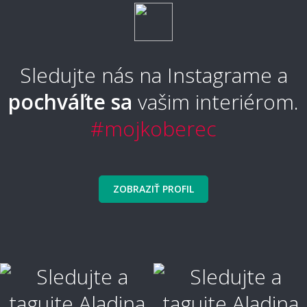
Aký typ koberca je najpohodlnejší?
Sledujte nás na Instagrame a
pochváľte sa
vašim interiérom.
Aký typ koberca sa nebude zošliapávať?
#mojkoberec
🧼 Čistenie a údržba
ZOBRAZIŤ PROFIL
Ako sa koberec čistí a udržuje?
Ako vyčistiť škvrny?