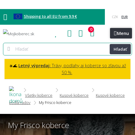
Shipping to all EU from 9.9 €
0
Blog
Vzorkovňa
Bratislava
Kontakt
Menu
Hľadať
☀️🌊
Letný výpredaj:
Trávy, podlahy aj koberce so zľavou až
50 %.
Všetky koberce
Kusové koberce
Kusové koberce
podľa radov
My Frisco koberce
My Frisco koberce