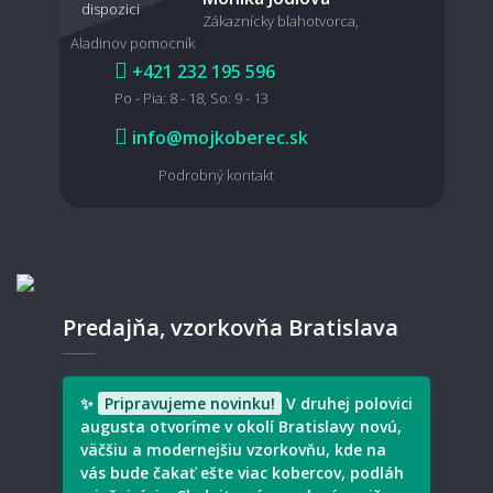
vysávačom?
Zákaznícky blahotvorca,
Aladinov pomocník
+421 232 195 596
Po - Pia: 8 - 18, So: 9 - 13
Je možné koberec čistiť mokrou cestou?
info@mojkoberec.sk
Podrobný kontakt
🧵 Materiál a kvalita
Aký koberec je vhodný pre domácich
miláčikov?
Predajňa, vzorkovňa Bratislava
Aký typ koberec je vhodný pre deti?
✨
Pripravujeme novinku!
V druhej polovici
augusta otvoríme v okolí Bratislavy novú,
väčšiu a modernejšiu vzorkovňu, kde na
vás bude čakať ešte viac kobercov, podláh