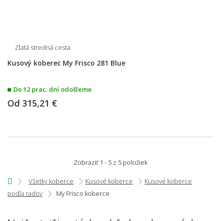
Zlatá stredná cesta
Kusový koberec My Frisco 281 Blue
Do 12 prac. dní odošleme
Od
315,21 €
Zobraziť 1 - 5 z 5 položiek
Všetky koberce
Kusové koberce
Kusové koberce
podľa radov
My Frisco koberce