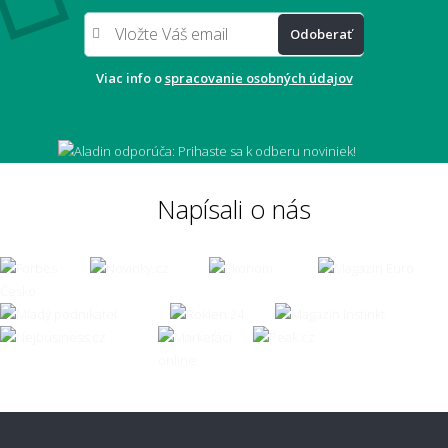
Odoberať
Aký veľký presah má mať koberec pod
stolom?
Viac info o
spracovanie osobných údajov
Môže mi koberec opticky zväčšiť miestnosť?
Napísali o nás
Čo ak zvolím zlú veľkosť koberca?
👣 Pohodlie a každodenné používanie
Aký koberec je príjemný na chodenie
naboso?