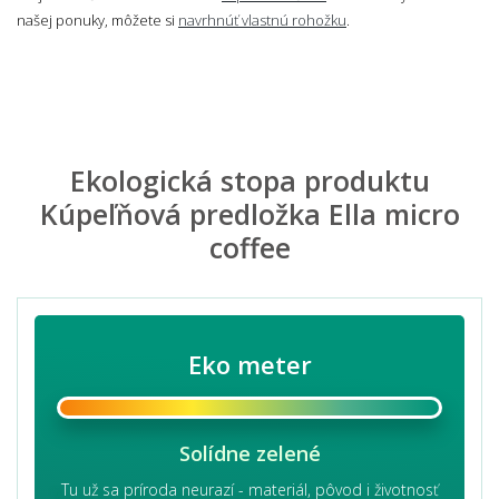
našej ponuky, môžete si
navrhnúť vlastnú rohožku
.
Ekologická stopa produktu
Kúpeľňová predložka Ella micro
coffee
Eko meter
Solídne zelené
Tu už sa príroda neurazí - materiál, pôvod i životnosť