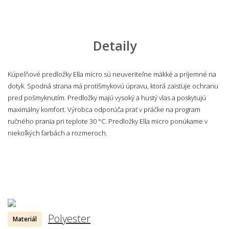
Detaily
Kúpeľňové predložky Ella micro sú neuveriteľne mäkké a príjemné na
dotyk. Spodná strana má protišmykovú úpravu, ktorá zaisťuje ochranu
pred pošmyknutím. Predložky majú vysoký a hustý vlas a poskytujú
maximálny komfort. Výrobca odporúča prať v práčke na program
ručného prania pri teplote 30 °C. Predložky Ella micro ponúkame v
niekoľkých farbách a rozmeroch.
Polyester
Materiál