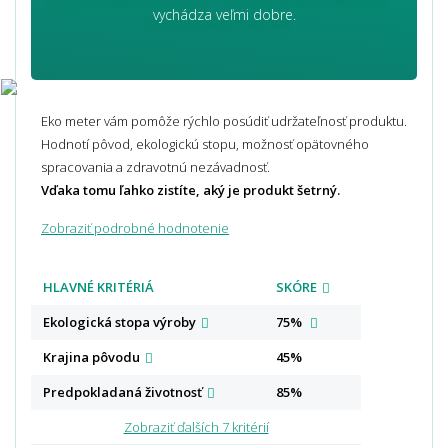
vychádza veľmi dobre.
Eko meter vám pomôže rýchlo posúdiť udržateľnosť produktu.
Hodnotí pôvod, ekologickú stopu, možnosť opätovného
spracovania a zdravotnú nezávadnosť.
Vďaka tomu ľahko zistíte, aký je produkt šetrný.
Zobraziť podrobné hodnotenie
HLAVNÉ KRITÉRIÁ
SKÓRE
Ekologická stopa
výroby
75%
Krajina
pôvodu
45%
Predpokladaná
životnosť
85%
Zobraziť ďalších 7 kritérií