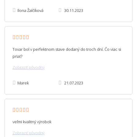
Ilona Žalčíková
30.11.2023
Tovar bol v perfektnom stave dodaný do troch dní. Čo viac si
priať?
Zobraziť pôvodný
Marek
21.07.2023
veľmi kvalitný výrobok
Zobraziť pôvodný