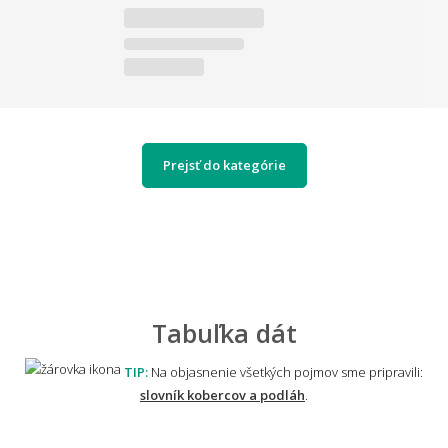
Prejsť do kategórie
Tabuľka dát
TIP:
Na objasnenie všetkých pojmov sme pripravili:
slovník kobercov a podláh
.