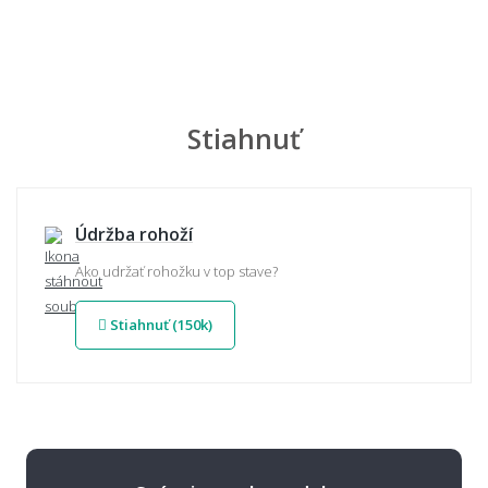
Stiahnuť
Údržba rohoží
Ako udržať rohožku v top stave?
Stiahnuť (150k)