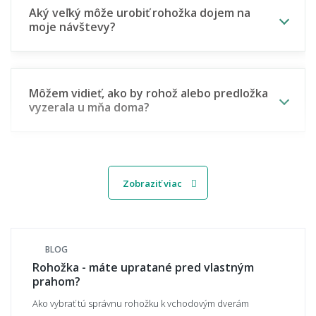
Aký veľký môže urobiť rohožka dojem na
moje návštevy?
Môžem vidieť, ako by rohož alebo predložka
vyzerala u mňa doma?
🧵 Materiál a odolnosť
Zobraziť viac
Aký materiál rohože najlepšie zachytí
nečistotu a blato z topánok?
BLOG
Rohožka - máte upratané pred vlastným
prahom?
Čo je kokosová rohož a na čo sa hodí?
Ako vybrať tú správnu rohožku k vchodovým dverám