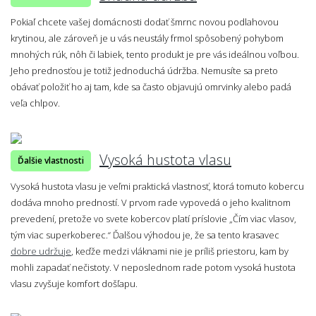
Pokiaľ chcete vašej domácnosti dodať šmrnc novou podlahovou
krytinou, ale zároveň je u vás neustály frmol spôsobený pohybom
mnohých rúk, nôh či labiek, tento produkt je pre vás ideálnou voľbou.
Jeho prednosťou je totiž jednoduchá údržba. Nemusíte sa preto
obávať položiť ho aj tam, kde sa často objavujú omrvinky alebo padá
veľa chlpov.
Vysoká hustota vlasu
Ďalšie vlastnosti
Vysoká hustota vlasu je veľmi praktická vlastnosť, ktorá tomuto kobercu
dodáva mnoho predností. V prvom rade vypovedá o jeho kvalitnom
prevedení, pretože vo svete kobercov platí príslovie „Čím viac vlasov,
tým viac superkoberec.“ Ďalšou výhodou je, že sa tento krasavec
dobre udržuje
, keďže medzi vláknami nie je príliš priestoru, kam by
mohli zapadať nečistoty. V neposlednom rade potom vysoká hustota
vlasu zvyšuje komfort došľapu.