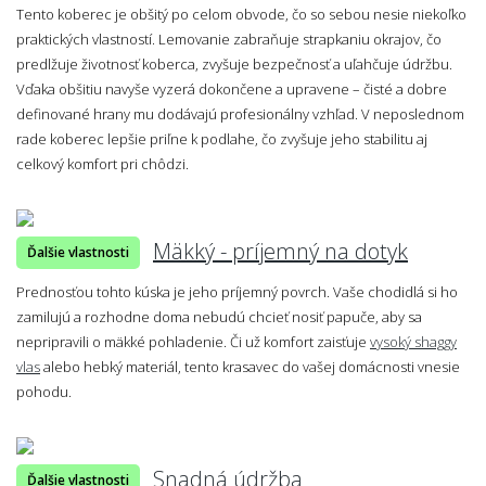
Tento koberec je obšitý po celom obvode, čo so sebou nesie niekoľko
praktických vlastností. Lemovanie zabraňuje strapkaniu okrajov, čo
predlžuje životnosť koberca, zvyšuje bezpečnosť a uľahčuje údržbu.
Vďaka obšitiu navyše vyzerá dokončene a upravene – čisté a dobre
definované hrany mu dodávajú profesionálny vzhľad. V neposlednom
rade koberec lepšie priľne k podlahe, čo zvyšuje jeho stabilitu aj
celkový komfort pri chôdzi.
Mäkký - príjemný na dotyk
Ďalšie vlastnosti
Prednosťou tohto kúska je jeho príjemný povrch. Vaše chodidlá si ho
zamilujú a rozhodne doma nebudú chcieť nosiť papuče, aby sa
nepripravili o mäkké pohladenie. Či už komfort zaisťuje
vysoký shaggy
vlas
alebo hebký materiál, tento krasavec do vašej domácnosti vnesie
pohodu.
Snadná údržba
Ďalšie vlastnosti