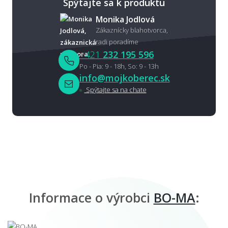
Spýtajte sa k produktu
Monika Jodlová
Zákaznícky blahotvorca,
radi poradíme
+421
232 195 596
Po - Pia: 9 - 18h, So: 9 - 13h
info@mojkoberec.sk
Spýtajte sa na chate
Informace o výrobci
BO-MA
: