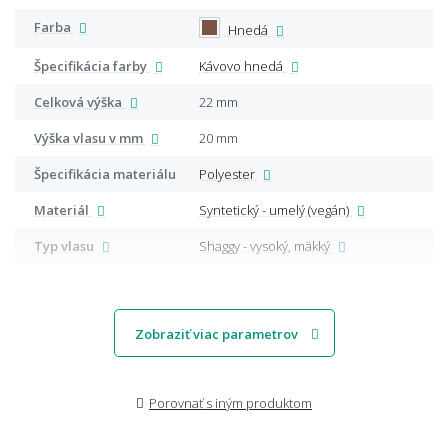
Farba
Hnedá
Špecifikácia farby
Kávovo hnedá
Celková výška
22 mm
Výška vlasu v mm
20 mm
Špecifikácia materiálu
Polyester
Materiál
Syntetický - umelý (vegán)
Typ vlasu
Shaggy - vysoký, mäkký
Zobraziť viac parametrov
Porovnať s iným produktom