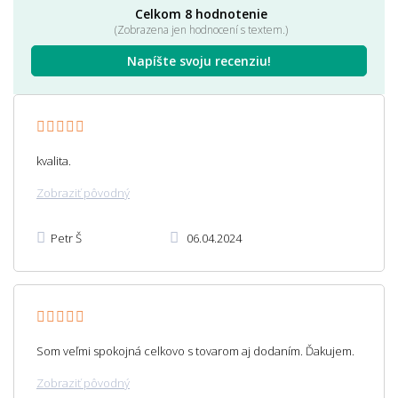
Celkom 8 hodnotenie
(Zobrazena jen hodnocení s textem.)
Napíšte svoju recenziu!
kvalita.
Zobraziť pôvodný
Petr Š
06.04.2024
Som veľmi spokojná celkovo s tovarom aj dodaním. Ďakujem.
Zobraziť pôvodný