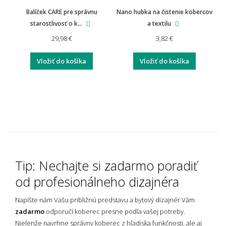
Balíček CARE pre správnu
Nano hubka na čistenie kobercov
Aká je záruka na rohože a predložky?
starostlivosť o k...
a textilu
29,98 €
3,82 €
Vložiť do košíka
Vložiť do košíka
Vyplatí se investovať do kvalitnejšej rohože?
Tip: Nechajte si zadarmo poradiť
od profesionálneho dizajnéra
Napíšte nám Vašu približnú predstavu a bytový dizajnér Vám
zadarmo
odporučí koberec presne podľa vašej potreby.
Nielenže navrhne správny koberec z hľadiska funkčnosti, ale aj