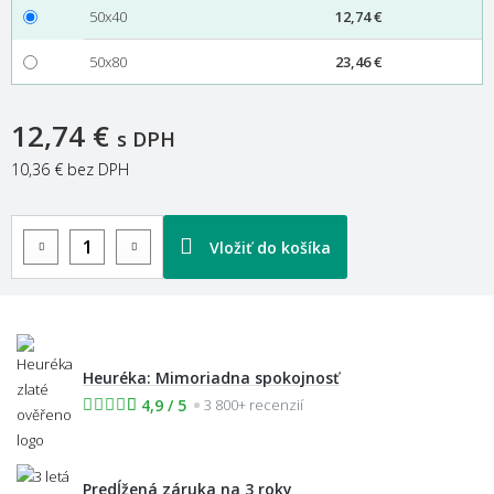
50x40
12,74 €
50x80
23,46 €
12,74 €
s DPH
10,36 €
bez DPH
Vložiť do košíka
Heuréka: Mimoriadna spokojnosť
4,9 / 5
3 800+ recenzií
Predĺžená záruka na 3 roky