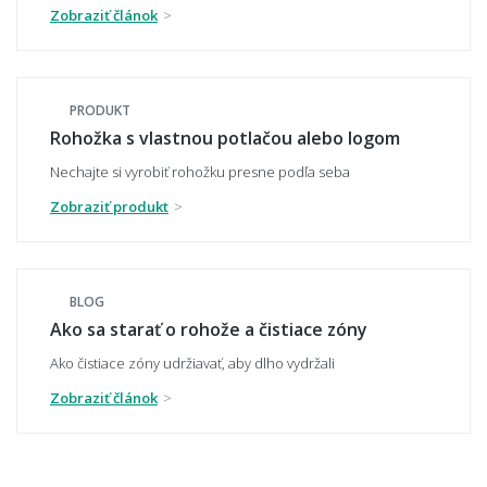
Zobraziť článok
Je rohož protišmyková?
PRODUKT
Rohožka s vlastnou potlačou alebo logom
Vydrží vonkajšia rohož mráz, dážď a sneh?
Nechajte si vyrobiť rohožku presne podľa seba
Zobraziť produkt
Nezvlhne alebo nesplesnivie kúpeľňová
predložka?
BLOG
Ako sa starať o rohože a čistiace zóny
Ako čistiace zóny udržiavať, aby dlho vydržali
🧼 Čistenie a údržba
Zobraziť článok
Ako sa rohož čistí a udržuje?