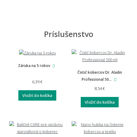
Dá sa rohož vyprať v práčke?
Príslušenstvo
Ako zabrániť zápachu u vonkajšej rohože?
Záruka na 5 rokov
📏 Na mieru, doprava a záruka
Čistič kobercov Dr. Aladin
Professional 50...
6,39 €
8,54 €
Môžem si nechať rohož vyrobiť na mieru?
Vložiť do košíka
Vložiť do košíka
Aká je doprava a vrátenie tovaru?