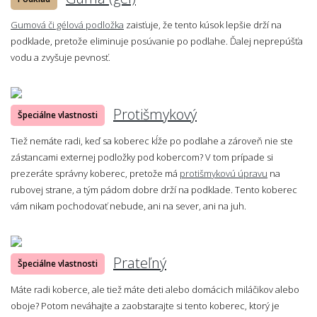
Gumová či gélová podložka
zaisťuje, že tento kúsok lepšie drží na
podklade, pretože eliminuje posúvanie po podlahe. Ďalej neprepúšťa
vodu a zvyšuje pevnosť.
Protišmykový
Špeciálne vlastnosti
Tiež nemáte radi, keď sa koberec kĺže po podlahe a zároveň nie ste
zástancami externej podložky pod kobercom? V tom prípade si
prezeráte správny koberec, pretože má
protišmykovú úpravu
na
rubovej strane, a tým pádom dobre drží na podklade. Tento koberec
vám nikam pochodovať nebude, ani na sever, ani na juh.
Prateľný
Špeciálne vlastnosti
Máte radi koberce, ale tiež máte deti alebo domácich miláčikov alebo
oboje? Potom neváhajte a zaobstarajte si tento koberec, ktorý je