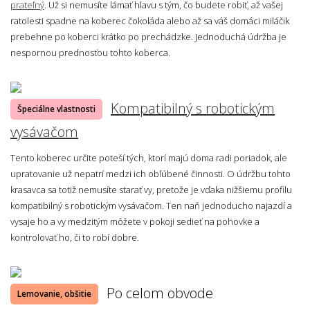
prateľný
. Už si nemusíte lámať hlavu s tým, čo budete robiť, až vašej
ratolesti spadne na koberec čokoláda alebo až sa váš domáci miláčik
prebehne po koberci krátko po prechádzke. Jednoduchá údržba je
nespornou prednosťou tohto koberca.
Kompatibilný s robotickým
Špeciálne vlastnosti
vysávačom
Tento koberec určite poteší tých, ktorí majú doma radi poriadok, ale
upratovanie už nepatrí medzi ich obľúbené činnosti. O údržbu tohto
krasavca sa totiž nemusíte starať vy, pretože je vďaka nižšiemu profilu
kompatibilný s robotickým vysávačom. Ten naň jednoducho najazdí a
vysaje ho a vy medzitým môžete v pokoji sedieť na pohovke a
kontrolovať ho, či to robí dobre.
Po celom obvode
Lemovanie, obšitie