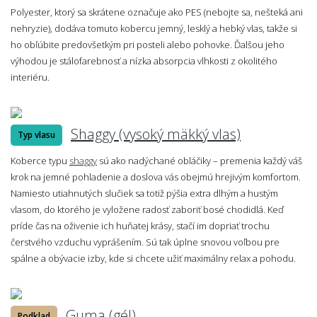
Polyester, ktorý sa skrátene označuje ako PES (nebojte sa, nešteká ani
nehryzie), dodáva tomuto kobercu jemný, lesklý a hebký vlas, takže si
ho obľúbite predovšetkým pri posteli alebo pohovke. Ďalšou jeho
výhodou je stálofarebnosť a nízka absorpcia vlhkosti z okolitého
interiéru.
Shaggy (vysoký mäkký vlas)
Typ vlasu
Koberce typu
shaggy
sú ako nadýchané obláčiky – premenia každý váš
krok na jemné pohladenie a doslova vás obejmú hrejivým komfortom.
Namiesto utiahnutých slučiek sa totiž pýšia extra dlhým a hustým
vlasom, do ktorého je vyložene radosť zaboriť bosé chodidlá. Keď
príde čas na oživenie ich huňatej krásy, stačí im dopriať trochu
čerstvého vzduchu vyprášením. Sú tak úplne snovou voľbou pre
spálne a obývacie izby, kde si chcete užiť maximálny relax a pohodu.
Guma (gél)
Podklad