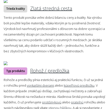
Zlatá stredná cesta
Trieda kvality
Tento produkt ponúka veľmi dobrú bilanciu ceny a kvality. Na výrobu
boli použité lepšie materiály, vďaka ktorým je tu posilnená životnosť.
Výrobok bol navrhnutý profesionálmi s dôrazom na dobre vyzerajúci a
nezameniteľný dizajn pri zachovaní praktickosti. Napriek tomu
všetkému sa cenu podarilo udržať v rozumných medziach. Je skrátka
navrhnutý tak, aby dobre slúžil každý deň – jednoducho, funkčne a
bez zbytočných kompromisov v kľúčových vlastnostiach.
Rohož / predložka
Typ produktu
Rohože a predložky plnia estetickú aj praktickú funkciu, či už sa jedná
o rohožku pred
vonkajšími dverami
alebo
kúpeľňovú predložku
. V
každom prípade zmäkčujú došľap, zachytávajú nečistoty a zabraňujú
šíreniu vlhkosti na nežiaduce miesta. Aladinova široká ponuka uspokojí
každého, či už preferujete
protišmykovú
alebo
prateľnú
rohožku alebo
svojich návštevníkov radi vítate
vtipnou hláškou
. A ak si nevyberiete z