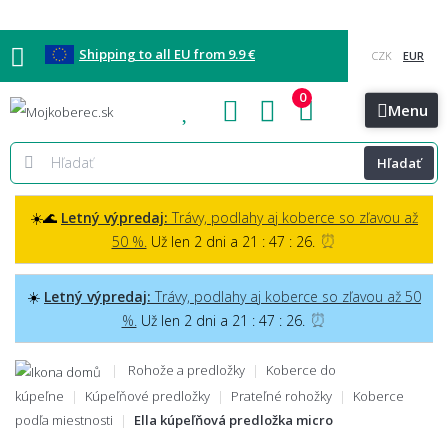
Shipping to all EU from 9.9 €
0
Blog
Vzorkovňa
Bratislava
Kontakt
Menu
Hľadať
☀️🌊
Letný výpredaj:
Trávy, podlahy aj koberce so zľavou až
⏰
50 %.
Už len 2 dni a 21 : 47 : 25.
☀️
Letný výpredaj:
Trávy, podlahy aj koberce so zľavou až 50
⏰
%.
Už len 2 dni a 21 : 47 : 25.
Rohože a predložky
Koberce do
kúpeľne
Kúpeľňové predložky
Prateľné rohožky
Koberce
podľa miestnosti
Ella kúpeľňová predložka micro