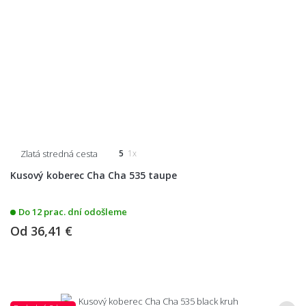
Zlatá stredná cesta
5
1x
Kusový koberec Cha Cha 535 taupe
Do 12 prac. dní odošleme
Od
36,41 €