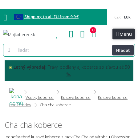
Shipping to all EU from 9.9 €
0
Blog
Vzorkovňa
Bratislava
Kontakt
Menu
Hľadať
☀️
Letný výpredaj:
Trávy, podlahy aj koberce so zľavou až 50
%.
Všetky koberce
Kusové koberce
Kusové koberce
podľa radov
Cha cha koberce
Cha cha koberce
Jednofarebné kusové koberce z rady Cha Cha od výrobcu Obsession