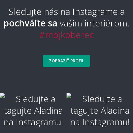
Sledujte nás na Instagrame a
pochváľte sa
vašim interiérom.
Aký typ koberca sa nebude zošliapávať?
#mojkoberec
🧼 Čistenie a údržba
ZOBRAZIŤ PROFIL
Ako sa koberec čistí a udržuje?
Ako vyčistiť škvrny?
Ako je koberec odolný voči škvrnám?