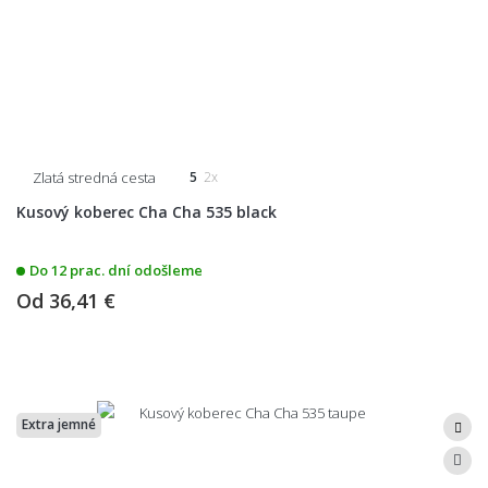
Zlatá stredná cesta
5
2x
Kusový koberec Cha Cha 535 black
Do 12 prac. dní odošleme
Od
36,41 €
Extra jemné