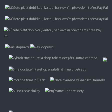
Aký je rozdiel medzi vlnou, polypropylénom a
viskózou?
Ako spoznať či je koberec kvalitný?
Nezachytáva sa v koberci prach?
👣🔥 Protišmykovosť a podlahové kúrenie
Kĺže koberec po podlahe?