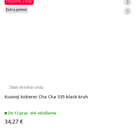
Posledné 2 kusy
Extra jemné
Zlatá stredná cesta
Kusový koberec Cha Cha 535 black kruh
Do 12 prac. dní odošleme
34,27 €