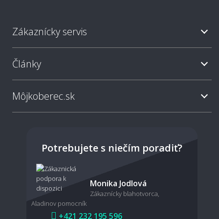
Zákaznícky servis
Aký typ koberca je najjednoduchší na
údržbu?
Články
Ako často sa odporúča koberec vysávať?
Môjkoberec.sk
Sú svetlé koberce nepraktické?
Potrebujete s niečím poradiť?
Dá sa koberec povysávať robotickým
Monika Jodlová
vysávačom?
Zákaznícky blahotvorca,
Aladinov pomocník
+421 232 195 596