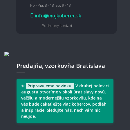
Po - Pia: 8 - 18, So: 9 - 13
Je možné koberec čistiť mokrou cestou?
info@mojkoberec.sk
Podrobný kontakt
🧵 Materiál a kvalita
Aký koberec je vhodný pre domácich
miláčikov?
Predajňa, vzorkovňa Bratislava
Aký typ koberec je vhodný pre deti?
✨
Pripravujeme novinku!
V druhej polovici
augusta otvoríme v okolí Bratislavy novú,
väčšiu a modernejšiu vzorkovňu, kde na
vás bude čakať ešte viac kobercov, podláh
a inšpirácie. Sledujte nás, nech vám nič
Je prírodný materiál lepší ako syntetický?
neujde.