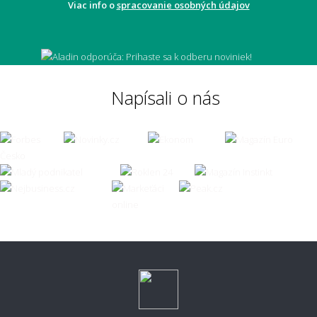
Viac info o
spracovanie osobných údajov
Môže mi koberec opticky zväčšiť miestnosť?
Napísali o nás
Čo ak zvolím zlú veľkosť koberca?
👣 Pohodlie a každodenné používanie
Aký koberec je príjemný na chodenie
naboso?
Aký typ koberca je najpohodlnejší?