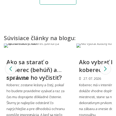
Aký koberec vybrať do detskej izbičky?
Môžem vidieť, ako by koberec vyzeral u mňa
doma?
Súvisiace články na blogu:
Viete mi miestnosť namodelovať aj do iného
Ako sa starať o
Ako vybrať k
štýlu interiéru?
koberec (behúň) a
koberec?
správne ho vyčistiť?
10. 06. 2026
27. 07. 2026
Koberec zostane krásny a čistý, pokiaľ
Koberec má v interiéri s
🎨 Dizajn farby a štýl
ho budete pravidelne vysávať a raz za
dokáže vhodne doplniť 
👨‍Odpovede nižšie boli písané v spolupráci s profesionálnym
čas mu doprajete dôkladné čistenie.
miestnosti, stane sa no
dizajnérom Miroslavom Holešom.
Škvrny je najlepšie odstrániť čo
dekoratívnym prvkom, v
najrýchlejšie a pre dlhodobú ochranu
na zábavu a vnesie do p
pomôže impregnácia. A keď sa niečo
rovnováhu.