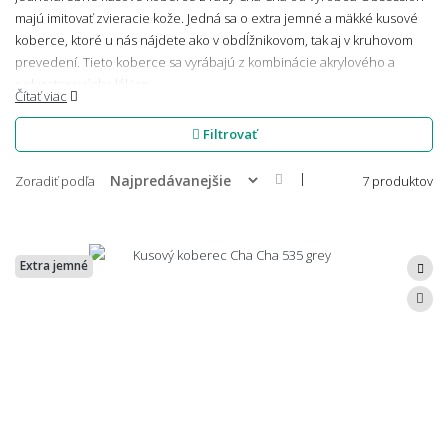
majú imitovať zvieracie kože. Jedná sa o extra jemné a mäkké kusové
koberce, ktoré u nás nájdete ako v obdĺžnikovom, tak aj v kruhovom
prevedení. Tieto koberce sa vyrábajú z kombinácie akrylového a
polyesterových vlákien.
Čítať viac
Filtrovať
|
Zoradiť podľa
7 produktov
Extra jemné