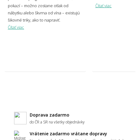
Aké sú súčasné trendy v motívoch
pokazí – možno zostane otlak od
Čítať viac
kobercov?
nábytku alebo škvrna od vína – existujú
šikovné triky, ako to napraviť.
Čítať viac
Svetlý alebo tmavý koberec – čo je
praktickejšie?
Ako zladiť koberec s nábytkom a podlahou?
Hodí sa vzorovaný koberec do malého
priestoru?
Doprava zadarmo
do ČR a SR na všetky objednávky
Vrátenie zadarmo vrátane dopravy
Aký koberec zvoliť do moderného interiéru?