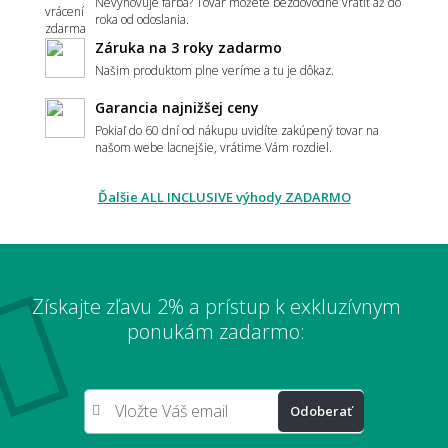
Nevyhovuje farba? Tovar môžete bezdôvodne vrátiť až do
roka od odoslania.
Záruka na 3 roky zadarmo
Našim produktom plne veríme a tu je dôkaz.
Má koberec ladiť alebo kontrastovať?
Garancia najnižšej ceny
Pokiaľ do 60 dní od nákupu uvidíte zakúpený tovar na
našom webe lacnejšie, vrátime Vám rozdiel.
📏 Veľkosť a umiestnenie
Ďalšie ALL INCLUSIVE výhody ZADARMO
Ako vybrať správnu veľkosť koberca?
Získajte zľavu 2% a prístup k exkluzívnym
Aký veľký koberec zvoliť pod sedačku?
ponukám zadarmo:
Odoberať
Aký veľký presah má mať koberec pod
stolom?