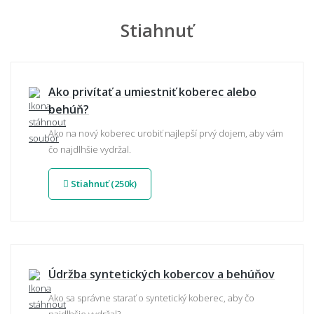
Stiahnuť
Ako privítať a umiestniť koberec alebo
behúň?
Ako na nový koberec urobiť najlepší prvý dojem, aby vám
čo najdlhšie vydržal.
Stiahnuť (250k)
Údržba syntetických kobercov a behúňov
Ako sa správne starať o syntetický koberec, aby čo
najdlhšie vydržal?