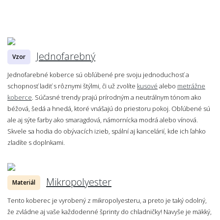
Jednofarebný
Vzor
Jednofarebné koberce sú obľúbené pre svoju jednoduchosť a
schopnosť ladiť s rôznymi štýlmi, či už zvolíte
kusové
alebo
metrážne
koberce
. Súčasné trendy prajú prírodným a neutrálnym tónom ako
béžová, šedá a hnedá, ktoré vnášajú do priestoru pokoj. Obľúbené sú
ale aj sýte farby ako smaragdová, námornícka modrá alebo vínová.
Skvele sa hodia do obývacích izieb, spální aj kancelárií, kde ich ľahko
zladíte s doplnkami.
Mikropolyester
Materiál
Tento koberec je vyrobený z mikropolyesteru, a preto je taký odolný,
že zvládne aj vaše každodenné šprinty do chladničky! Navyše je mäkký,