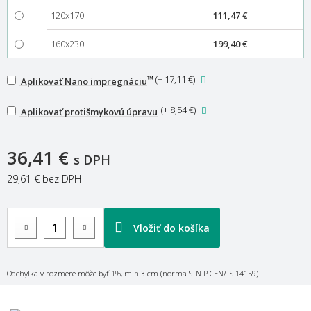
120x170
111,47 €
160x230
199,40 €
™
(
+ 17,11 €
)
Aplikovať Nano impregnáciu
(
+ 8,54 €
)
Aplikovať protišmykovú úpravu
36,41 €
s DPH
29,61 €
bez DPH
Vložiť do košíka
Odchýlka v rozmere môže byť 1%, min 3 cm (norma STN P CEN/TS 14159).