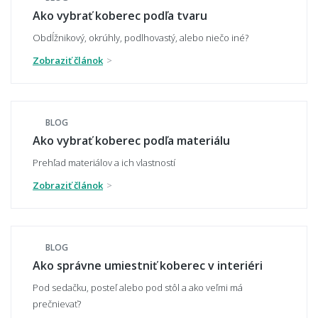
Ako vybrať správnu veľkosť koberca?
Ako vybrať koberec podľa tvaru
Obdĺžnikový, okrúhly, podlhovastý, alebo niečo iné?
Zobraziť článok
Aký veľký koberec zvoliť pod sedačku?
BLOG
Aký veľký presah má mať koberec pod
Ako vybrať koberec podľa materiálu
stolom?
Prehľad materiálov a ich vlastností
Zobraziť článok
Môže mi koberec opticky zväčšiť miestnosť?
BLOG
Ako správne umiestniť koberec v interiéri
Čo ak zvolím zlú veľkosť koberca?
Pod sedačku, posteľ alebo pod stôl a ako veľmi má
prečnievať?