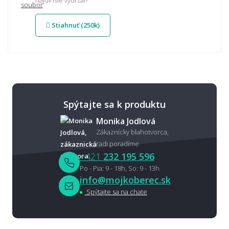
Stiahnuť (250k)
Spýtajte sa k produktu
Monika Jodlová
Zákaznícky blahotvorca,
radi poradíme
+421
232 195 596
Po - Pia: 9 - 18h, So: 9 - 13h
info@mojkoberec.sk
Spýtajte sa na chate