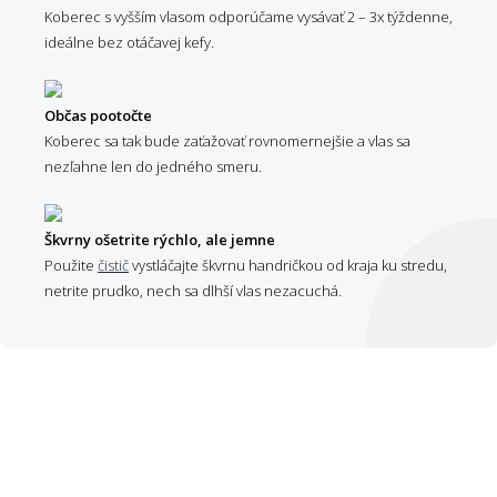
Koberec s vyšším vlasom odporúčame vysávať 2 – 3x týždenne,
ideálne bez otáčavej kefy.
Občas pootočte
Koberec sa tak bude zaťažovať rovnomernejšie a vlas sa
nezľahne len do jedného smeru.
Škvrny ošetrite rýchlo, ale jemne
Použite
čistič
vystláčajte škvrnu handričkou od kraja ku stredu,
netrite prudko, nech sa dlhší vlas nezacuchá.