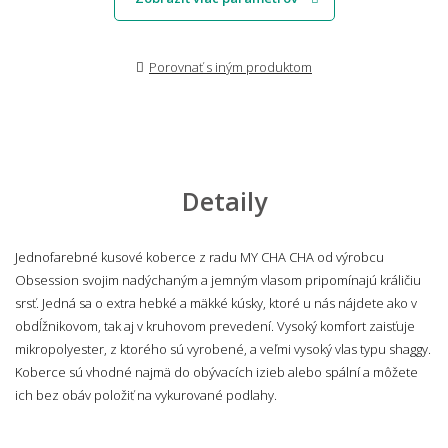
Porovnať s iným produktom
Detaily
Jednofarebné kusové koberce z radu MY CHA CHA od výrobcu
Obsession svojim nadýchaným a jemným vlasom pripomínajú králičiu
srsť. Jedná sa o extra hebké a mäkké kúsky, ktoré u nás nájdete ako v
obdĺžnikovom, tak aj v kruhovom prevedení. Vysoký komfort zaisťuje
mikropolyester, z ktorého sú vyrobené, a veľmi vysoký vlas typu shaggy.
Koberce sú vhodné najmä do obývacích izieb alebo spální a môžete
ich bez obáv položiť na vykurované podlahy.