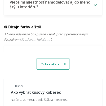
Viete mi miestnosť namodelovať aj do iného
štýlu interiéru?
🎨 Dizajn farby a štýl
👨‍Odpovede nižšie boli písané v spolupráci s profesionálnym
dizajnérom
Miroslavom Holešom.
Aké sú súčasné trendy v motívoch
kobercov?
Zobraziť viac
Svetlý alebo tmavý koberec – čo je
praktickejšie?
BLOG
Ako vybrať kusový koberec
Na čo sa zamerať podľa štýlu a miestnosti