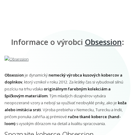
Informace o výrobci
Obsession
:
Obsession
je dynamický
nemecký výrobca kusových kobercov a
doplnkov
, ktorý vznikol v roku 2012. Za krátky čas si vybudoval silnú
pozíciu na trhu vďaka
originálnym farebným kolekciám a
špičkovým materiálom
. Tým mladých dizajnérov vytvára
neopozerané vzory a nebojí sa využívať neobvyklé prvky, ako je
koža
alebo imitácia srsti
. Výroba prebieha v Nemecku, Turecku a Indii,
pričom ponuka zahŕňa aj prémiové
ručne tkané koberce (hand-
loom)
s vysokým dôrazom na detail a kvalitu spracovania.
Spoznajte koberce Obsession