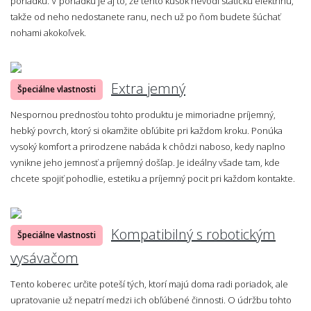
poriadku. V poriadku je aj to, že tento kúsok nevodí statickú elektrinu,
takže od neho nedostanete ranu, nech už po ňom budete šúchať
nohami akokoľvek.
Extra jemný
Špeciálne vlastnosti
Nespornou prednosťou tohto produktu je mimoriadne príjemný,
hebký povrch, ktorý si okamžite obľúbite pri každom kroku. Ponúka
vysoký komfort a prirodzene nabáda k chôdzi naboso, kedy naplno
vynikne jeho jemnosť a príjemný došľap. Je ideálny všade tam, kde
chcete spojiť pohodlie, estetiku a príjemný pocit pri každom kontakte.
Kompatibilný s robotickým
Špeciálne vlastnosti
vysávačom
Tento koberec určite poteší tých, ktorí majú doma radi poriadok, ale
upratovanie už nepatrí medzi ich obľúbené činnosti. O údržbu tohto