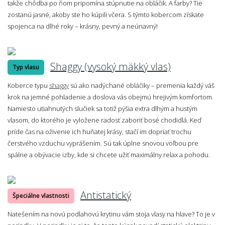
takže chôdba po ňom pripomína stúpnutie na obláčik. A farby? Tie
zostanú jasné, akoby ste ho kúpili včera. S týmto kobercom získate
spojenca na dlhé roky – krásny, pevný a neúnavný!
Shaggy (vysoký mäkký vlas)
Typ vlasu
Koberce typu
shaggy
sú ako nadýchané obláčiky – premenia každý váš
krok na jemné pohladenie a doslova vás obejmú hrejivým komfortom.
Namiesto utiahnutých slučiek sa totiž pýšia extra dlhým a hustým
vlasom, do ktorého je vyložene radosť zaboriť bosé chodidlá. Keď
príde čas na oživenie ich huňatej krásy, stačí im dopriať trochu
čerstvého vzduchu vyprášením. Sú tak úplne snovou voľbou pre
spálne a obývacie izby, kde si chcete užiť maximálny relax a pohodu.
Antistatický
Špeciálne vlastnosti
Natešením na novú podlahovú krytinu vám stoja vlasy na hlave? To je v