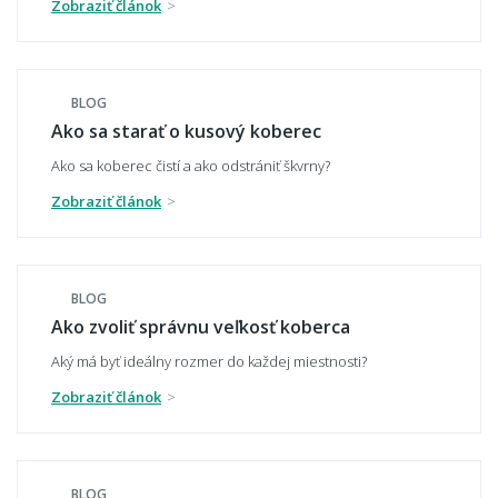
Zobraziť článok
Ako zladiť koberec s nábytkom a podlahou?
BLOG
Hodí sa vzorovaný koberec do malého
Ako sa starať o kusový koberec
priestoru?
Ako sa koberec čistí a ako odstrániť škvrny?
Zobraziť článok
Aký koberec zvoliť do moderného interiéru?
BLOG
Ako zvoliť správnu veľkosť koberca
Má koberec ladiť alebo kontrastovať?
Aký má byť ideálny rozmer do každej miestnosti?
Zobraziť článok
📏 Veľkosť a umiestnenie
BLOG