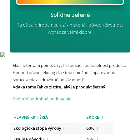
Solídne zelené
Tu už sa príroda neurazí - materiál, pôvod i životnosť
vychádza veľmi dobre.
Eko meter vám pomôže rýchlo posúdiť udržateľnosť produktu.
Hodnotí pôvod, ekologickú stopu, možnosť opätovného
spracovania a zdravotnú nezávadnosť.
Vďaka tomu ľahko zistíte, aký je produkt šetrný.
Zobraziť podrobné hodnotenie
HLAVNÉ KRITÉRIÁ
SKÓRE
Ekologická stopa
výroby
60%
Krajina
pôvodu
45%