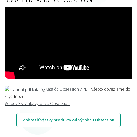
Katalóg Obsession v PDF
(všetko dovezieme do
4 týždňov)
Webové stránky výrobcu Obsession
Zobraziť všetky produkty od výrobcu Obsession