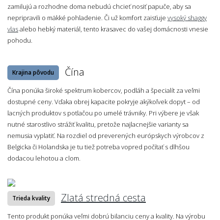
zamilujú a rozhodne doma nebudú chcieť nosiť papuče, aby sa
nepripravili o mäkké pohladenie. Či už komfort zaisťuje
vysoký shaggy
vlas
alebo hebký materiál, tento krasavec do vašej domácnosti vnesie
pohodu.
Čína
Krajina pôvodu
Čína ponúka široké spektrum kobercov, podláh a špecialít za veľmi
dostupné ceny. Vďaka obrej kapacite pokryje akýkoľvek dopyt – od
lacných produktov s potlačou po umelé trávniky. Pri výbere je však
nutné starostlivo strážiť kvalitu, pretože najlacnejšie varianty sa
nemusia vyplatiť. Na rozdiel od preverených európskych výrobcov z
Belgicka či Holandska je tu tiež potreba vopred počítať s dlhšou
dodacou lehotou a clom.
Zlatá stredná cesta
Trieda kvality
Tento produkt ponúka veľmi dobrú bilanciu ceny a kvality. Na výrobu