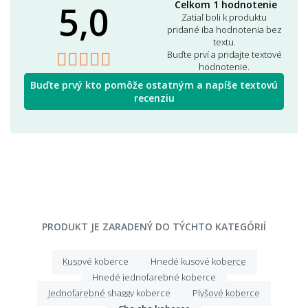
5,0
Celkom 1 hodnotenie
Zatiaľ boli k produktu
pridané iba hodnotenia bez
textu.
Buďte prví a pridajte textové
hodnotenie.
Buďte prvý kto pomôže ostatným a napíše textovú
recenziu
PRODUKT JE ZARADENÝ DO TÝCHTO KATEGÓRIÍ
Kusové koberce
Hnedé kusové koberce
Hnedé jednofarebné koberce
Jednofarebné shaggy koberce
Plyšové koberce