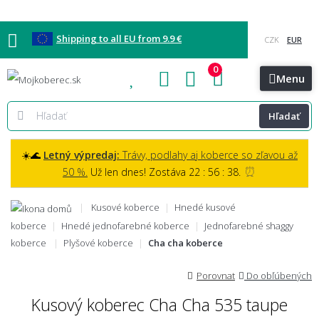
Shipping to all EU from 9.9 €
0
Blog
Vzorkovňa
Bratislava
Kontakt
Menu
Hľadať
☀️🌊
Letný výpredaj:
Trávy, podlahy aj koberce so zľavou až
⏰
50 %.
Už len dnes! Zostáva 22 : 56 : 37.
Kusové koberce
Hnedé kusové
koberce
Hnedé jednofarebné koberce
Jednofarebné shaggy
koberce
Plyšové koberce
Cha cha koberce
Porovnat
Do obľúbených
Kusový koberec Cha Cha 535 taupe