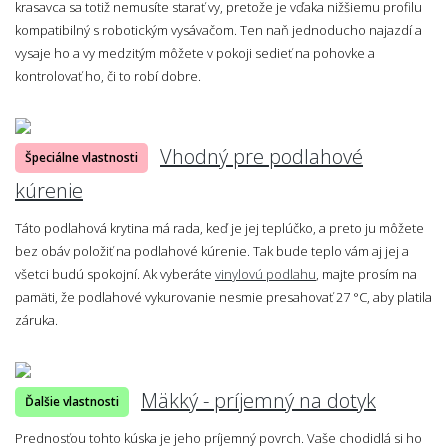
krasavca sa totiž nemusíte starať vy, pretože je vďaka nižšiemu profilu
kompatibilný s robotickým vysávačom. Ten naň jednoducho najazdí a
vysaje ho a vy medzitým môžete v pokoji sedieť na pohovke a
kontrolovať ho, či to robí dobre.
Vhodný pre podlahové
Špeciálne vlastnosti
kúrenie
Táto podlahová krytina má rada, keď je jej teplúčko, a preto ju môžete
bez obáv položiť na podlahové kúrenie. Tak bude teplo vám aj jej a
všetci budú spokojní. Ak vyberáte
vinylovú podlahu
, majte prosím na
pamäti, že podlahové vykurovanie nesmie presahovať 27 °C, aby platila
záruka.
Mäkký - príjemný na dotyk
Ďalšie vlastnosti
Prednosťou tohto kúska je jeho príjemný povrch. Vaše chodidlá si ho