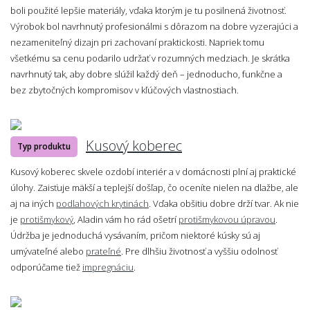
boli použité lepšie materiály, vďaka ktorým je tu posilnená životnosť.
Výrobok bol navrhnutý profesionálmi s dôrazom na dobre vyzerajúci a
nezameniteľný dizajn pri zachovaní praktickosti. Napriek tomu
všetkému sa cenu podarilo udržať v rozumných medziach. Je skrátka
navrhnutý tak, aby dobre slúžil každý deň – jednoducho, funkčne a
bez zbytočných kompromisov v kľúčových vlastnostiach.
Kusový koberec
Typ produktu
Kusový koberec skvele ozdobí interiér a v domácnosti plní aj praktické
úlohy. Zaisťuje mäkší a teplejší došľap, čo oceníte nielen na dlažbe, ale
aj na iných
podlahových krytinách
. Vďaka obšitiu dobre drží tvar. Ak nie
je
protišmykový
, Aladin vám ho rád ošetrí
protišmykovou úpravou
.
Údržba je jednoduchá vysávaním, pričom niektoré kúsky sú aj
umývateľné alebo
prateľné
. Pre dlhšiu životnosť a vyššiu odolnosť
odporúčame tiež
impregnáciu
.