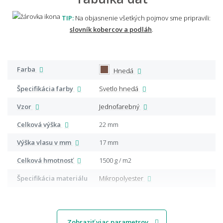
TIP:
Na objasnenie všetkých pojmov sme pripravili:
slovník kobercov a podláh
.
Farba
Hnedá
Špecifikácia farby
Svetlo hnedá
Vzor
Jednofarebný
Celková výška
22 mm
Výška vlasu v mm
17 mm
Celková hmotnosť
1500 g / m2
Špecifikácia materiálu
Mikropolyester
Zobraziť viac parametrov