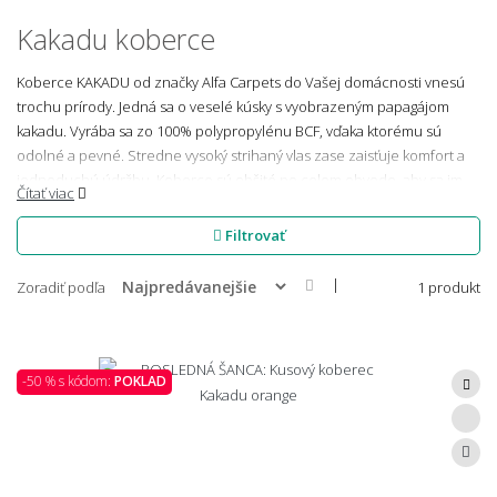
Kakadu koberce
Koberce KAKADU od značky Alfa Carpets do Vašej domácnosti vnesú
trochu prírody. Jedná sa o veselé kúsky s vyobrazeným papagájom
kakadu. Vyrába sa zo 100% polypropylénu BCF, vďaka ktorému sú
odolné a pevné. Stredne vysoký strihaný vlas zase zaisťuje komfort a
jednoduchú údržbu. Koberce sú obšité po celom obvode, aby sa im
Čítať viac
nestrapkali okraje. Ďalej sú kompatibilné s podlahovým kúrením a
väčšinou robotických vysávačov. Iste vás poteší, že majú certifikát
Filtrovať
OEKO-TEX zaručujúci zdravotnú nezávadnosť.
|
Zoradiť podľa
1 produkt
-50 % s kódom:
POKLAD