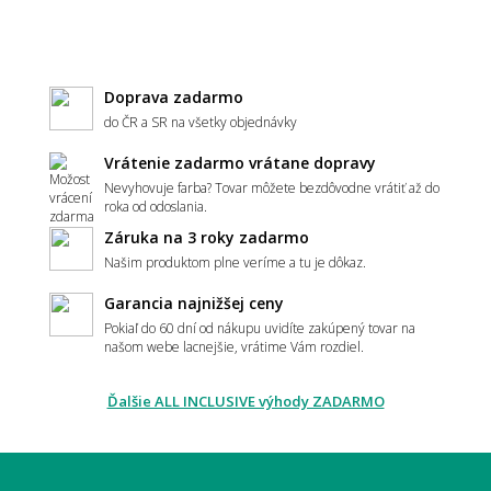
Hodí sa vzorovaný koberec do malého
priestoru?
Doprava zadarmo
do ČR a SR na všetky objednávky
Vrátenie zadarmo vrátane dopravy
Aký koberec zvoliť do moderného interiéru?
Nevyhovuje farba? Tovar môžete bezdôvodne vrátiť až do
roka od odoslania.
Záruka na 3 roky zadarmo
Našim produktom plne veríme a tu je dôkaz.
Má koberec ladiť alebo kontrastovať?
Garancia najnižšej ceny
Pokiaľ do 60 dní od nákupu uvidíte zakúpený tovar na
našom webe lacnejšie, vrátime Vám rozdiel.
📏 Veľkosť a umiestnenie
Ďalšie ALL INCLUSIVE výhody ZADARMO
Ako vybrať správnu veľkosť koberca?