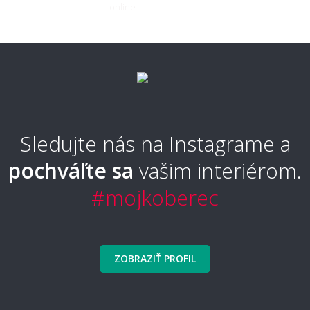
Aký koberec je príjemný na chodenie
naboso?
Aký typ koberca je najpohodlnejší?
Sledujte nás na Instagrame a
pochváľte sa
vašim interiérom.
Aký typ koberca sa nebude zošliapávať?
#mojkoberec
🧼 Čistenie a údržba
ZOBRAZIŤ PROFIL
Ako sa koberec čistí a udržuje?