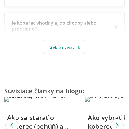
Je koberec vhodný aj do chodby alebo
predsiene?
Zobraziť viac
Aký koberec vybrať do detskej izbičky?
Môžem vidieť, ako by koberec vyzeral u mňa
doma?
Súvisiace články na blogu:
Viete mi miestnosť namodelovať aj do iného
Ako sa starať o
Ako vybrať k
štýlu interiéru?
koberec (behúň) a
koberec?