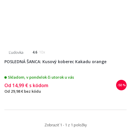
Ľudovka
4.6
10x
POSLEDNÁ ŠANCA: Kusový koberec Kakadu orange
Skladom, v pondelok či utorok u vás
Od
14,99 €
s kódom
-50 %
Od
29,98 €
bez kódu
Zobraziť 1 - 1 z 1 položky