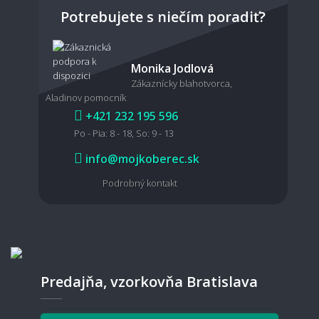
Potrebujete s niečím poradiť?
Dá sa koberec povysávať robotickým
Monika Jodlová
vysávačom?
Zákaznícky blahotvorca,
Aladinov pomocník
+421 232 195 596
Po - Pia: 8 - 18, So: 9 - 13
Je možné koberec čistiť mokrou cestou?
info@mojkoberec.sk
Podrobný kontakt
🧵 Materiál a kvalita
Aký koberec je vhodný pre domácich
miláčikov?
Predajňa, vzorkovňa Bratislava