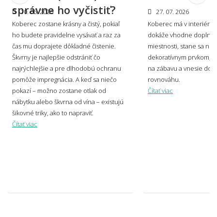
správne ho vyčistiť?
10. 06. 2026
27. 07. 2026
Koberec zostane krásny a čistý, pokiaľ
Koberec má v interiéri s
🎨 Dizajn farby a štýl
ho budete pravidelne vysávať a raz za
dokáže vhodne doplniť 
👨‍Odpovede nižšie boli písané v spolupráci s profesionálnym
čas mu doprajete dôkladné čistenie.
miestnosti, stane sa no
dizajnérom Miroslavom Holešom.
Škvrny je najlepšie odstrániť čo
dekoratívnym prvkom, v
najrýchlejšie a pre dlhodobú ochranu
na zábavu a vnesie do p
pomôže impregnácia. A keď sa niečo
rovnováhu.
Aké sú súčasné trendy v motívoch
pokazí – možno zostane otlak od
Čítať viac
kobercov?
nábytku alebo škvrna od vína – existujú
šikovné triky, ako to napraviť.
Čítať viac
Svetlý alebo tmavý koberec – čo je
praktickejšie?
Ako zladiť koberec s nábytkom a podlahou?