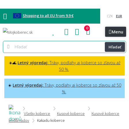
Shipping to all EU from 9.9 €
0
Blog
Vzorkovňa
Bratislava
Kontakt
Menu
Hľadať
☀️🌊
Letný výpredaj:
Trávy, podlahy aj koberce so zľavou až
50 %.
☀️
Letný výpredaj:
Trávy, podlahy aj koberce so zľavou až 50
%.
Všetky koberce
Kusové koberce
Kusové koberce
podľa radov
Kakadu koberce