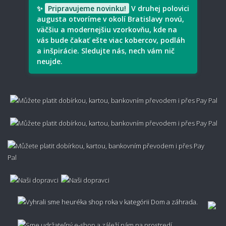
Aký typ koberec je vhodný pre deti?
✨
Pripravujeme novinku!
V druhej polovici
augusta otvoríme v okolí Bratislavy novú,
väčšiu a modernejšiu vzorkovňu, kde na
vás bude čakať ešte viac kobercov, podláh
a inšpirácie. Sledujte nás, nech vám nič
Je prírodný materiál lepší ako syntetický?
neujde.
Aký je rozdiel medzi vlnou, polypropylénom a
viskózou?
Ako spoznať či je koberec kvalitný?
Nezachytáva sa v koberci prach?