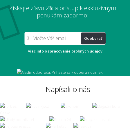
Získajte zľavu 2% a prístup k exkluzívnym
Aký veľký koberec zvoliť pod sedačku?
ponukám zadarmo:
Odoberať
Aký veľký presah má mať koberec pod
stolom?
Viac info o
spracovanie osobných údajov
Môže mi koberec opticky zväčšiť miestnosť?
Napísali o nás
Čo ak zvolím zlú veľkosť koberca?
👣 Pohodlie a každodenné používanie