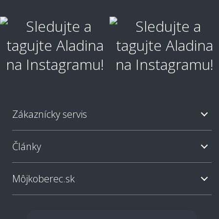
Ako vyčistiť škvrny?
Ako je koberec odolný voči škvrnám?
Zákaznícky servis
Aký typ koberca je najjednoduchší na
údržbu?
Články
Ako často sa odporúča koberec vysávať?
Môjkoberec.sk
Sú svetlé koberce nepraktické?