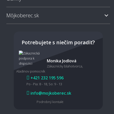
Môjkoberec.sk
Môžete mi koberec aj položiť?
Viete mi pomôcť so zameraním miestnosti?
Potrebujete s niečím poradiť?
Monika Jodlová
🧼 Údržba a čistenie
Zákaznícky blahotvorca,
Aladinov pomocník
Ako sa metrážny koberec čistí a udržiava?
+421 232 195 596
Po - Pia: 8 - 18, So: 9 - 13
info@mojkoberec.sk
Ako vyčistiť škvrny z metrážneho koberca?
Podrobný kontakt