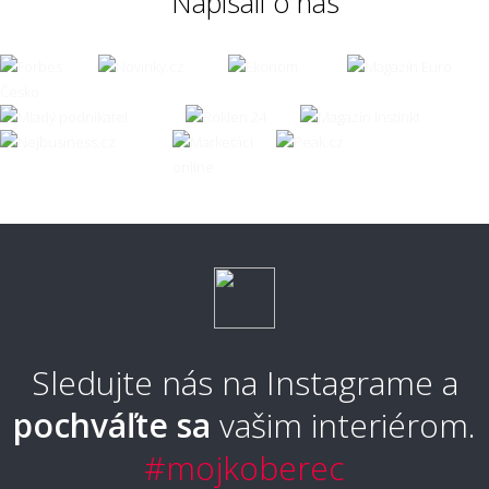
Napísali o nás
📏 Rozmery, rezanie a pokládka
Ako sa objednáva metrážny koberec a čo so
zvyškami, keď sa rola zužuje?
Je možné si nechať metrážny koberec obšiť?
Aké široké roly metrážneho koberca
ponúkate?
Sledujte nás na Instagrame a
pochváľte sa
vašim interiérom.
Zvládnem pokládku metrážneho koberca
#mojkoberec
svojpomocne?