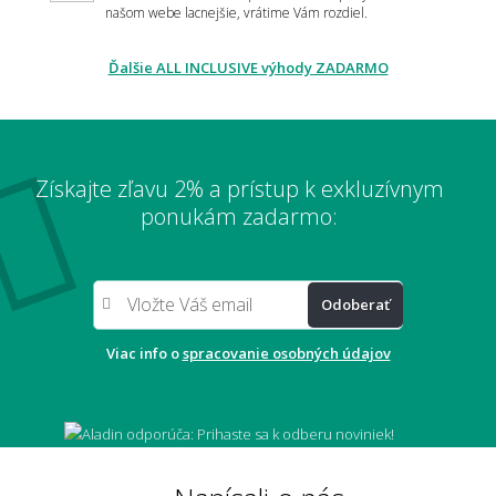
našom webe lacnejšie, vrátime Vám rozdiel.
Ďalšie ALL INCLUSIVE výhody ZADARMO
Je metrážny koberec vhodný pre alergikov?
Získajte zľavu 2% a prístup k exkluzívnym
Môžem si nechať zaslať vopred vzorku
ponukám zadarmo:
materiálu?
Odoberať
Robia sa aj metráže z vlny?
Viac info o
spracovanie osobných údajov
Je metrážny koberec zdravotne neškodný?