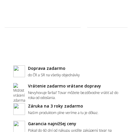
🧵 Materiál a kvalita
Aký materiál metrážneho koberca vybrať -
polypropylén, polyamid, alebo polyester?
Čo znamená záťažová trieda u metrážneho
Doprava zadarmo
koberca?
do ČR a SR na všetky objednávky
Vrátenie zadarmo vrátane dopravy
Nevyhovuje farba? Tovar môžete bezdôvodne vrátiť až do
Ako spoznám kvalitný metrážny koberec?
roka od odoslania.
Záruka na 3 roky zadarmo
Našim produktom plne veríme a tu je dôkaz.
Garancia najnižšej ceny
Aký typ vlasu je najvhodnejší - slučkový,
alebo strihaný?
Pokiaľ do 60 dní od nákupu uvidíte zakúpený tovar na