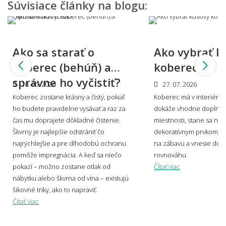
Súvisiace články na blogu:
Dá sa metrážny koberec použiť aj na schody?
Ako sa starať o
Ako vybrať k
koberec (behúň) a
koberec?
Aký metrážny koberec vybrať, keď mám
správne ho vyčistiť?
10. 06. 2026
27. 07. 2026
domácich miláčikov?
Koberec zostane krásny a čistý, pokiaľ
Koberec má v interiéri s
ho budete pravidelne vysávať a raz za
dokáže vhodne doplniť 
čas mu doprajete dôkladné čistenie.
miestnosti, stane sa no
Škvrny je najlepšie odstrániť čo
dekoratívnym prvkom, v
Môžem vidieť, ako by metrážny koberec
najrýchlejšie a pre dlhodobú ochranu
na zábavu a vnesie do p
vyzeral u mňa doma?
pomôže impregnácia. A keď sa niečo
rovnováhu.
pokazí – možno zostane otlak od
Čítať viac
nábytku alebo škvrna od vína – existujú
šikovné triky, ako to napraviť.
Viete mi miestnosť namodelovať aj do iného
Čítať viac
štýlu interiéru?