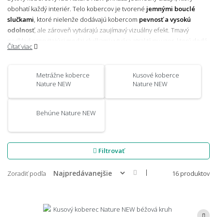
obohatí každý interiér. Telo kobercov je tvorené
jemnými bouclé
slučkami
, ktoré nielenže dodávajú kobercom
pevnosť a vysokú
odolnosť
, ale zároveň vytvárajú zaujímavý vizuálny efekt. Tmavý
podklad presvitajúci medzi slučkami vytvára atraktívny vzor, ktorý dodá
Čítať viac
miestnosti moderný a zároveň prírodný vzhľad. Vďaka tejto špeciálnej
štruktúre sú koberce odolné voči každodennému zaťaženiu, a preto
sú ideálnou voľbou pre celú domácnosť so strednou záťažou. Skvele
Metrážne koberce
Kusové koberce
sa hodí do obývacej izby, kuchyne aj na schodisko.
Filcový podklad
Nature NEW
Nature NEW
nielen zamedzuje prenikaniu chladu z podlahy, ale taktiež tlmí
kročajový hluk, čím prispieva k pohodlnému a pokojnému prostrediu.
Behúne Nature NEW
Ďalšou výhodou tohto radu je možnosť pokládky na podlahové
vykurovanie, čo zaisťuje kompatibilitu s modernými typmi podláh.
Nature NEW spája nadčasový dizajn, praktickosť a komfort, vďaka čomu
sa stane skvelým doplnkom každej domácnosti.
Filtrovať
|
Zoradiť podľa
16 produktov