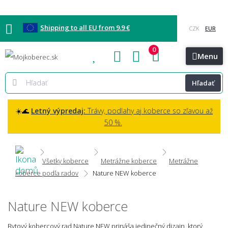
Shipping to all EU from 9.9 €
0
Blog
Vzorkovňa
Bratislava
Kontakt
Menu
Hľadať
☀️🌊
Letný výpredaj:
Trávy, podlahy aj koberce so zľavou až
50 %.
Všetky koberce
Metrážne koberce
Metrážne
koberce podľa radov
Nature NEW koberce
Nature NEW koberce
Bytový kobercový rad Nature NEW prináša jedinečný dizajn, ktorý