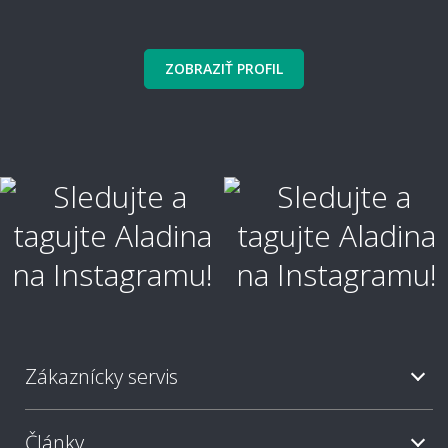
ZOBRAZIŤ PROFIL
Ako koberec položiť a ukotviť?
Aké náradie a lepidlo na pokládku
potrebujem?
Je potrebné nechať koberec pred pokládkou
aklimatizovať?
Zákaznícky servis
Je možné objednať rovno aj kobercové
(soklové) lišty?
Články