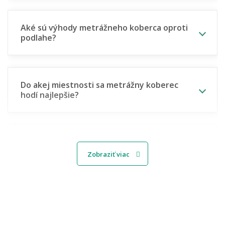
Aké sú výhody metrážneho koberca oproti
podlahe?
Do akej miestnosti sa metrážny koberec
hodí najlepšie?
Hodí se metrážny koberec aj do kancelárie
alebo firmy?
Zobraziť viac
Aký metrážny koberec zvoliť do detskej
izby?