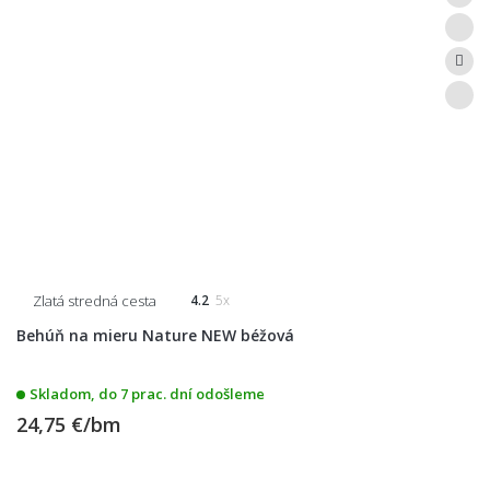
Zlatá stredná cesta
4.2
5x
Behúň na mieru Nature NEW béžová
Skladom, do 7 prac. dní odošleme
24,75 €/bm