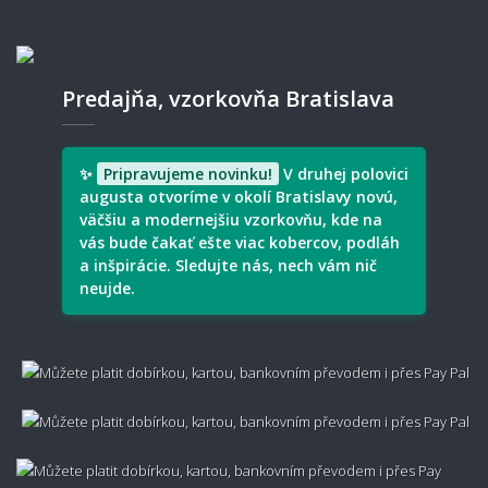
Oplatí sa koberec impregnovať?
Predajňa, vzorkovňa Bratislava
Ako často je potrebné koberec vysávať?
✨
Pripravujeme novinku!
V druhej polovici
augusta otvoríme v okolí Bratislavy novú,
väčšiu a modernejšiu vzorkovňu, kde na
💰 Cena, doprava a záruka
vás bude čakať ešte viac kobercov, podláh
a inšpirácie. Sledujte nás, nech vám nič
neujde.
Ako sa počíta cena metrážneho koberca?
Koľko stojí doprava?